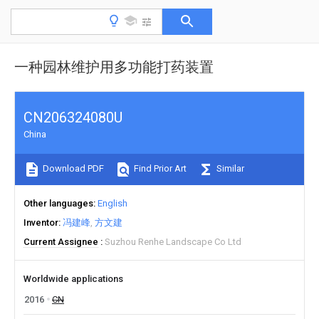
一种园林维护用多功能打药装置
CN206324080U
China
Download PDF
Find Prior Art
Similar
Other languages
English
Inventor
冯建峰
方文建
Current Assignee
Suzhou Renhe Landscape Co Ltd
Worldwide applications
2016
CN