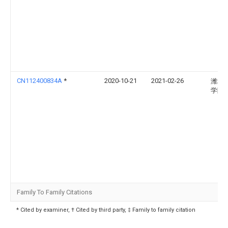
CN112400834A
*
2020-10-21
2021-02-26
潍坊
学院
Family To Family Citations
* Cited by examiner, † Cited by third party, ‡ Family to family citation