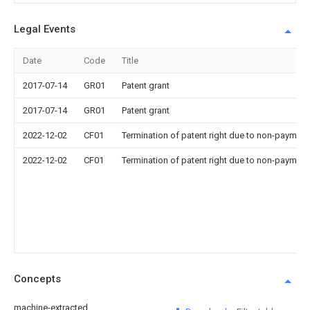
Legal Events
Date
Code
Title
2017-07-14
GR01
Patent grant
2017-07-14
GR01
Patent grant
2022-12-02
CF01
Termination of patent right due to non-payment
2022-12-02
CF01
Termination of patent right due to non-payment
Concepts
machine-extracted