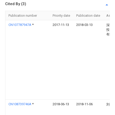
Cited By (3)
Publication number
Priority date
Publication date
Assi
CN107787947A
*
2017-11-13
2018-03-13
深圳
投资
有限
CN108739746A
*
2018-06-13
2018-11-06
刘仲