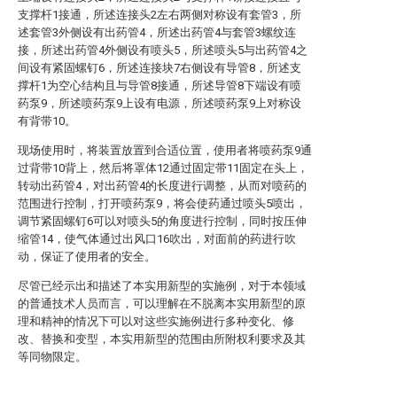
支撑杆1接通，所述连接头2左右两侧对称设有套管3，所
述套管3外侧设有出药管4，所述出药管4与套管3螺纹连
接，所述出药管4外侧设有喷头5，所述喷头5与出药管4之
间设有紧固螺钉6，所述连接块7右侧设有导管8，所述支
撑杆1为空心结构且与导管8接通，所述导管8下端设有喷
药泵9，所述喷药泵9上设有电源，所述喷药泵9上对称设
有背带10。
现场使用时，将装置放置到合适位置，使用者将喷药泵9通
过背带10背上，然后将罩体12通过固定带11固定在头上，
转动出药管4，对出药管4的长度进行调整，从而对喷药的
范围进行控制，打开喷药泵9，将会使药通过喷头5喷出，
调节紧固螺钉6可以对喷头5的角度进行控制，同时按压伸
缩管14，使气体通过出风口16吹出，对面前的药进行吹
动，保证了使用者的安全。
尽管已经示出和描述了本实用新型的实施例，对于本领域
的普通技术人员而言，可以理解在不脱离本实用新型的原
理和精神的情况下可以对这些实施例进行多种变化、修
改、替换和变型，本实用新型的范围由所附权利要求及其
等同物限定。