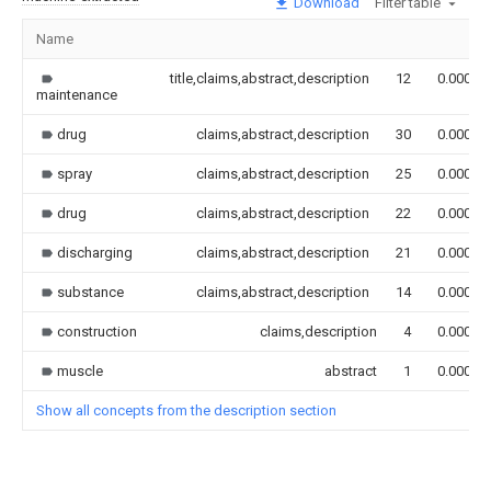
Download
Filter table
Name
title,claims,abstract,description
12
0.000
maintenance
drug
claims,abstract,description
30
0.000
spray
claims,abstract,description
25
0.000
drug
claims,abstract,description
22
0.000
discharging
claims,abstract,description
21
0.000
substance
claims,abstract,description
14
0.000
construction
claims,description
4
0.000
muscle
abstract
1
0.000
Show all concepts from the description section