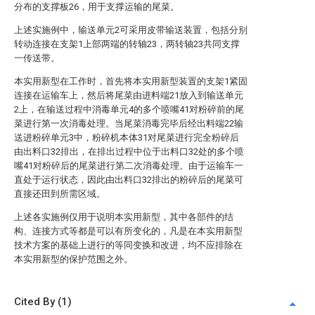
分布的支撑板26，用于支撑运输的尾菜。
上述实施例中，输送单元2可采用皮带输送装置，包括分别
转动连接在支架1上部两端的转轴23，两转轴23共同支撑
一传送带。
本实用新型在工作时，首先将本实用新型装置的支架1紧固
连接在运输车上，然后将尾菜由进料端21放入到输送单元
2上，在输送过程中消毒单元4的多个喷嘴41对粉碎前的尾
菜进行第一次消毒处理。当尾菜消毒完毕后经出料端22输
送进粉碎单元3中，粉碎机本体31对尾菜进行完全粉碎后
由出料口32排出，在排出过程中位于出料口32处的多个喷
嘴41对粉碎后的尾菜进行第二次消毒处理。由于运输车一
直处于运行状态，因此由出料口32排出的粉碎后的尾菜可
直接还田到所需区域。
上述各实施例仅用于说明本实用新型，其中各部件的结
构、连接方式等都是可以有所变化的，凡是在本实用新型
技术方案的基础上进行的等同变换和改进，均不应排除在
本实用新型的保护范围之外。
Cited By (1)