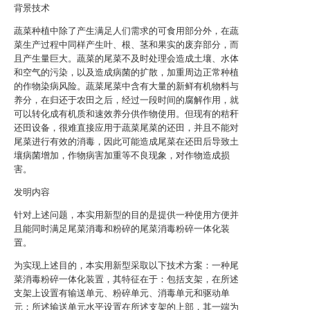
背景技术
蔬菜种植中除了产生满足人们需求的可食用部分外，在蔬
菜生产过程中同样产生叶、根、茎和果实的废弃部分，而
且产生量巨大。蔬菜的尾菜不及时处理会造成土壤、水体
和空气的污染，以及造成病菌的扩散，加重周边正常种植
的作物染病风险。蔬菜尾菜中含有大量的新鲜有机物料与
养分，在归还于农田之后，经过一段时间的腐解作用，就
可以转化成有机质和速效养分供作物使用。但现有的秸秆
还田设备，很难直接应用于蔬菜尾菜的还田，并且不能对
尾菜进行有效的消毒，因此可能造成尾菜在还田后导致土
壤病菌增加，作物病害加重等不良现象，对作物造成损
害。
发明内容
针对上述问题，本实用新型的目的是提供一种使用方便并
且能同时满足尾菜消毒和粉碎的尾菜消毒粉碎一体化装
置。
为实现上述目的，本实用新型采取以下技术方案：一种尾
菜消毒粉碎一体化装置，其特征在于：包括支架，在所述
支架上设置有输送单元、粉碎单元、消毒单元和驱动单
元；所述输送单元水平设置在所述支架的上部，其一端为