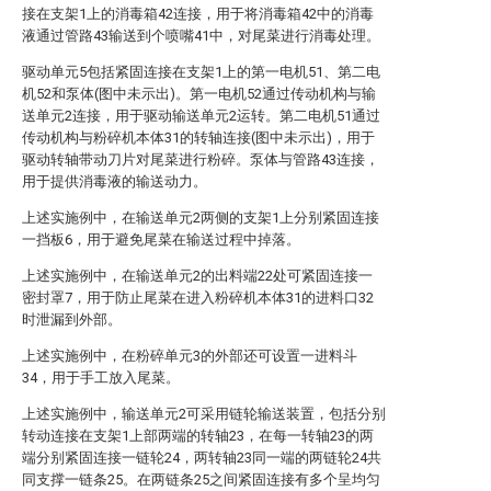
接在支架1上的消毒箱42连接，用于将消毒箱42中的消毒
液通过管路43输送到个喷嘴41中，对尾菜进行消毒处理。
驱动单元5包括紧固连接在支架1上的第一电机51、第二电
机52和泵体(图中未示出)。第一电机52通过传动机构与输
送单元2连接，用于驱动输送单元2运转。第二电机51通过
传动机构与粉碎机本体31的转轴连接(图中未示出)，用于
驱动转轴带动刀片对尾菜进行粉碎。泵体与管路43连接，
用于提供消毒液的输送动力。
上述实施例中，在输送单元2两侧的支架1上分别紧固连接
一挡板6，用于避免尾菜在输送过程中掉落。
上述实施例中，在输送单元2的出料端22处可紧固连接一
密封罩7，用于防止尾菜在进入粉碎机本体31的进料口32
时泄漏到外部。
上述实施例中，在粉碎单元3的外部还可设置一进料斗
34，用于手工放入尾菜。
上述实施例中，输送单元2可采用链轮输送装置，包括分别
转动连接在支架1上部两端的转轴23，在每一转轴23的两
端分别紧固连接一链轮24，两转轴23同一端的两链轮24共
同支撑一链条25。在两链条25之间紧固连接有多个呈均匀