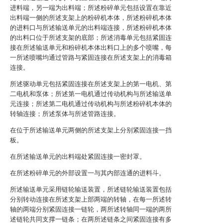
进料端，另一端为出料端；所述粉碎单元包括设置在靠近
出料端一侧的所述支架上的粉碎机本体，所述粉碎机本体
的进料口与所述输送单元的出料端连接，所述粉碎机本体
的出料口位于所述支架的底部；所述消毒单元包括紧固连
接在所述输送单元和粉碎机本体出料口上的多个喷嘴，每
一所述喷嘴均通过管路与紧固连接在所述支架上的消毒箱
连接。
所述驱动单元包括紧固连接在所述支架上的第一电机、第
二电机和泵体；所述第一电机通过传动机构与所述输送单
元连接；所述第二电机通过传动机构与所述粉碎机本体的
转轴连接；所述泵体与所述管路连接。
在位于所述输送单元两侧的所述支架上分别紧固连接一挡
板。
在所述输送单元的出料端处紧固连接一密封罩。
在所述粉碎单元的外部设置一与其内部连通的进料斗。
所述输送单元采用链轮输送装置，所述链轮输送装置包括
分别转动连接在所述支架上部两端的转轴，在每一所述转
轴的两端分别紧固连接一链轮，两所述转轴同一端的两所
述链轮共同支撑一链条；在两所述链条之间紧固连接有多