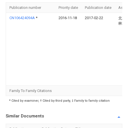
Publication number
Priority date
Publication date
Assi
CN106424094A
*
2016-11-18
2017-02-22
北京
林科
Family To Family Citations
* Cited by examiner, † Cited by third party, ‡ Family to family citation
Similar Documents