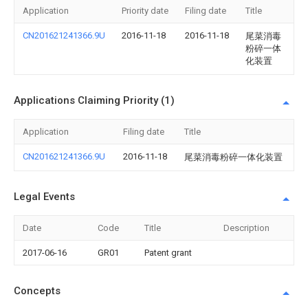
Application
Priority date
Filing date
Title
CN201621241366.9U
2016-11-18
2016-11-18
尾菜消毒
粉碎一体
化装置
Applications Claiming Priority (1)
Application
Filing date
Title
CN201621241366.9U
2016-11-18
尾菜消毒粉碎一体化装置
Legal Events
Date
Code
Title
Description
2017-06-16
GR01
Patent grant
Concepts