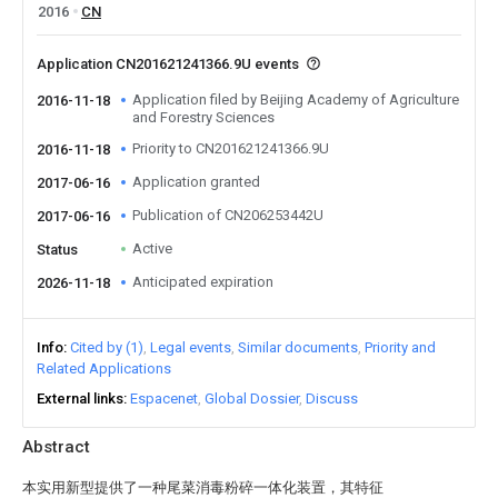
2016
CN
Application CN201621241366.9U events
Application filed by Beijing Academy of Agriculture
2016-11-18
and Forestry Sciences
Priority to CN201621241366.9U
2016-11-18
Application granted
2017-06-16
Publication of CN206253442U
2017-06-16
Active
Status
Anticipated expiration
2026-11-18
Info
Cited by (1)
Legal events
Similar documents
Priority and
Related Applications
External links
Espacenet
Global Dossier
Discuss
Abstract
本实用新型提供了一种尾菜消毒粉碎一体化装置，其特征