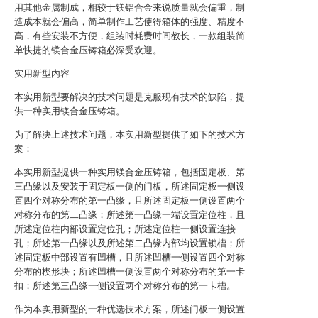
用其他金属制成，相较于镁铝合金来说质量就会偏重，制
造成本就会偏高，简单制作工艺使得箱体的强度、精度不
高，有些安装不方便，组装时耗费时间教长，一款组装简
单快捷的镁合金压铸箱必深受欢迎。
实用新型内容
本实用新型要解决的技术问题是克服现有技术的缺陷，提
供一种实用镁合金压铸箱。
为了解决上述技术问题，本实用新型提供了如下的技术方
案：
本实用新型提供一种实用镁合金压铸箱，包括固定板、第
三凸缘以及安装于固定板一侧的门板，所述固定板一侧设
置四个对称分布的第一凸缘，且所述固定板一侧设置两个
对称分布的第二凸缘；所述第一凸缘一端设置定位柱，且
所述定位柱内部设置定位孔；所述定位柱一侧设置连接
孔；所述第一凸缘以及所述第二凸缘内部均设置锁槽；所
述固定板中部设置有凹槽，且所述凹槽一侧设置四个对称
分布的楔形块；所述凹槽一侧设置两个对称分布的第一卡
扣；所述第三凸缘一侧设置两个对称分布的第一卡槽。
作为本实用新型的一种优选技术方案，所述门板一侧设置