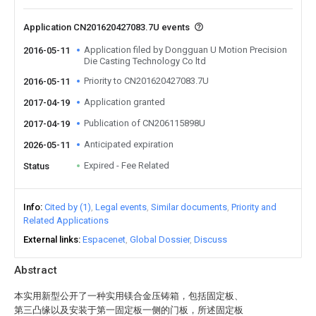
Application CN201620427083.7U events
Application filed by Dongguan U Motion Precision
2016-05-11
Die Casting Technology Co ltd
Priority to CN201620427083.7U
2016-05-11
Application granted
2017-04-19
Publication of CN206115898U
2017-04-19
Anticipated expiration
2026-05-11
Expired - Fee Related
Status
Info
Cited by (1)
Legal events
Similar documents
Priority and
Related Applications
External links
Espacenet
Global Dossier
Discuss
Abstract
本实用新型公开了一种实用镁合金压铸箱，包括固定板、
第三凸缘以及安装于第一固定板一侧的门板，所述固定板