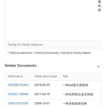
鑫精
铸科
限公
Family To Family Citations
* Cited by examiner, † Cited by third party, ‡ Family to family citation
Similar Documents
Publication
Publication Date
Title
CN208673656U
2019-03-29
一种led显示屏箱体
CN206115898U
2017-04-19
一种实用镁合金压铸箱
CN201322500Y
2009-10-07
一种冰箱箱体结构