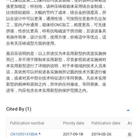
一凸缘以及第二凸缘内部均设置锁槽，使的该种压铸箱连
接更加稳定；特别地，该种压铸箱箱体采用镁合金制成，
比传统铝箱轻，大幅的节约了成本，镁合金的强度高，所
以在设计中可以更薄，通用性强，可按照任意套件孔位加
工，室内户外通用，箱体经CNC加工，精度更高，可无缝
拼接，性价比更高，特有抗电磁波干扰功能，且该设备具
有操作简单，设计合理，使用方便，价格适中等优点，适
合有关压铸成型方面的使用。
最后应说明的是：以上所述仅为本实用新型的优选实施例
而已，并不用于限制本实用新型，尽管参照前述实施例对
本实用新型进行了详细的说明，对于本领域的技术人员来
说，其依然可以对前述各实施例所记载的技术方案进行修
改，或者对其中部分技术特征进行等同替换。凡在本实用
新型的精神和原则之内，所作的任何修改、等同替换、改
进等，均应包含在本实用新型的保护范围之内。
Cited By (1)
Publication number
Priority date
Publication date
Assi
CN109514183A
*
2017-09-18
2019-03-26
东莞