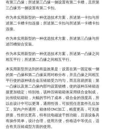
有第三凸缘；所述第三凸缘一侧设置有第二卡槽，且所第
三凸缘另一侧设置有第二卡扣。
作为本实用新型的一种优选技术方案，所述第一卡扣与所
述第二卡槽卡扣连接；所述第二卡扣与所述第一卡槽卡扣
连接。
作为本实用新型的一种优选技术方案，所述第三凸缘与所
述凹槽契合安装。
作为本实用新型的一种优选技术方案，所述第一凸缘之间
相互平行；所述第二凸缘之间相互平行。
本实用新型所达到的有益效果是：设置在第一固定板一侧
的第一凸缘和第二凸缘采用对称分布，并且凸缘之间相互
平行使的该种镁合金压铸箱受力均匀，而且容易拼装；第
一凸缘以及第二凸缘内部均设置锁槽，使的该种压铸箱连
接更加稳定；特别地，该种压铸箱箱体采用镁合金制成，
比传统铝箱轻，大幅的节约了成本，镁合金的强度高，所
以在设计中可以更薄，通用性强，可按照任意套件孔位加
工，室内户外通用，箱体经CNC加工，精度更高，可无缝
拼接，性价比更高，特有抗电磁波干扰功能，且该设备具
有操作简单，设计合理，使用方便，价格适中等优点，适
合有关压铸成型方面的使用。