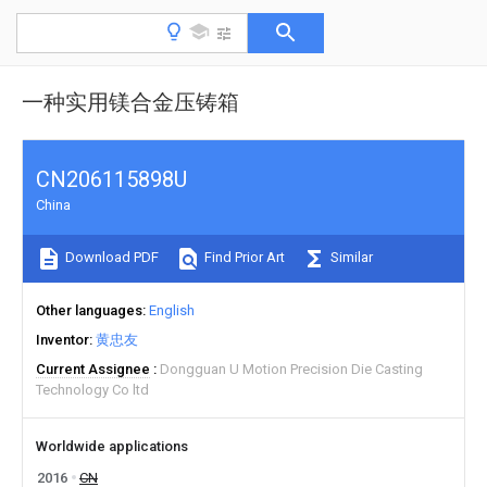
一种实用镁合金压铸箱
CN206115898U
China
Download PDF
Find Prior Art
Similar
Other languages
English
Inventor
黄忠友
Current Assignee
Dongguan U Motion Precision Die Casting
Technology Co ltd
Worldwide applications
2016
CN