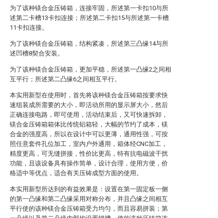
为了该种镁合金压铸箱，连接牢固，所述第一卡扣10与所
述第二卡槽13卡扣连接；所述第二卡扣15与所述第一卡槽
11卡扣连接。
为了该种镁合金压铸箱，结构紧凑，所述第三凸缘14与所
述凹槽8契合安装。
为了该种镁合金压铸箱，更加平稳，所述第一凸缘2之间相
互平行；所述第二凸缘6之间相互平行。
本实用新型在使用时，首先将该种镁合金压铸箱按要求快
速组装成所需要的大小，即活动所用的显示屏大小，然后
正确连接电路，即可使用，活动结束后，又可快速拆卸，
镁合金压铸箱箱体比传统铝箱轻，大幅的节约了成本，镁
合金的强度高，所以在设计中可以更薄，通用性强，可按
照任意套件孔位加工，室内户外通用，箱体经CNC加工，
精度更高，可无缝拼接，性价比更高，特有抗电磁波干扰
功能，且该设备具有操作简单，设计合理，使用方便，价
格适中等优点，适合有关压铸成型方面的使用。
本实用新型所达到的有益效果是：设置在第一固定板一侧
的第一凸缘和第二凸缘采用对称分布，并且凸缘之间相互
平行使的该种镁合金压铸箱受力均匀，而且容易拼装；第