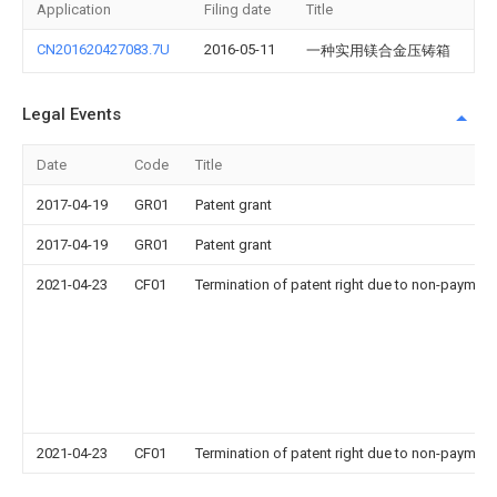
Application
Filing date
Title
CN201620427083.7U
2016-05-11
一种实用镁合金压铸箱
Legal Events
Date
Code
Title
2017-04-19
GR01
Patent grant
2017-04-19
GR01
Patent grant
2021-04-23
CF01
Termination of patent right due to non-payment
2021-04-23
CF01
Termination of patent right due to non-payment