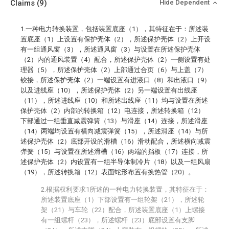
Claims
(9)
Hide Dependent
1.一种电力转换装置，包括装置底座（1），其特征在于：所述装
置底座（1）上设置有保护壳体（2），所述保护壳体（2）上开设
有一组通风窗（3），所述通风窗（3）与设置在所述保护壳体
（2）内的通风装置（4）配合，所述保护壳体（2）一侧设置有处
理器（5），所述保护壳体（2）上部通过合页（6）与上盖（7）
铰接，所述保护壳体（2）一端设置有进液口（8）和出液口（9）
以及进线座（10），所述保护壳体（2）另一端设置有出线座
（11），所述进线座（10）和所述出线座（11）均与设置在所述
保护壳体（2）内部的转换箱（12）电连接，所述转换箱（12）
下部通过一组垂直减震弹簧（13）与滑座（14）连接，所述滑座
（14）两端均设置有横向减震弹簧（15），所述滑座（14）与所
述保护壳体（2）底部开设的滑槽（16）滑动配合，所述横向减震
弹簧（15）与设置在所述滑槽（16）两端的挡板（17）连接，所
述保护壳体（2）内设置有一组半导体制冷片（18）以及一组风扇
（19），所述转换箱（12）表面蛇形布置有换热管（20）。
2.根据权利要求1所述的一种电力转换装置，其特征在于：
所述装置底座（1）下部设置有一组轮架（21），所述轮
架（21）与车轮（22）配合，所述装置底座（1）上螺接
有一组螺杆（23），所述螺杆（23）底部设置有支脚