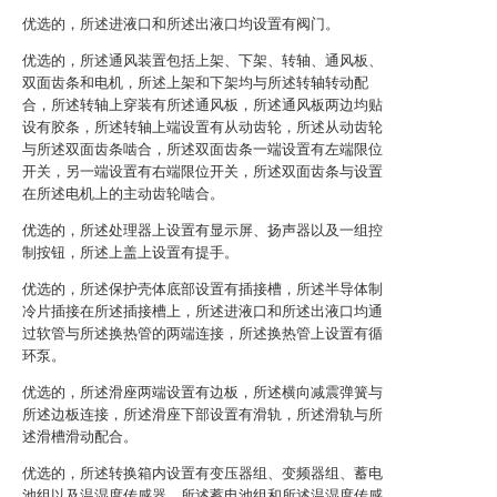
优选的，所述进液口和所述出液口均设置有阀门。
优选的，所述通风装置包括上架、下架、转轴、通风板、
双面齿条和电机，所述上架和下架均与所述转轴转动配
合，所述转轴上穿装有所述通风板，所述通风板两边均贴
设有胶条，所述转轴上端设置有从动齿轮，所述从动齿轮
与所述双面齿条啮合，所述双面齿条一端设置有左端限位
开关，另一端设置有右端限位开关，所述双面齿条与设置
在所述电机上的主动齿轮啮合。
优选的，所述处理器上设置有显示屏、扬声器以及一组控
制按钮，所述上盖上设置有提手。
优选的，所述保护壳体底部设置有插接槽，所述半导体制
冷片插接在所述插接槽上，所述进液口和所述出液口均通
过软管与所述换热管的两端连接，所述换热管上设置有循
环泵。
优选的，所述滑座两端设置有边板，所述横向减震弹簧与
所述边板连接，所述滑座下部设置有滑轨，所述滑轨与所
述滑槽滑动配合。
优选的，所述转换箱内设置有变压器组、变频器组、蓄电
池组以及温湿度传感器，所述蓄电池组和所述温湿度传感