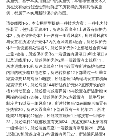
实施例。基于本实用新型中的实施例，本领域普通技术人
员在没有做出创造性劳动前提下所获得的所有其他实施
例，都属于本实用新型保护的范围。
请参阅图1-6，本实用新型提供一种技术方案：一种电力转
换装置，包括装置底座1，所述装置底座1上设置有保护壳
体2，所述保护壳体2上开设有一组通风窗3，所述通风窗3
与设置在所述保护壳体2内的通风装置4配合，所述保护壳
体2一侧设置有处理器5，所述保护壳体2上部通过合页6与
上盖7铰接，所述保护壳体2一端设置有进液口8和出液口9
以及进线座10，所述保护壳体2另一端设置有出线座11，
所述进线座10和所述出线座11均与设置在所述保护壳体2
内部的转换箱12电连接，所述转换箱12下部通过一组垂直
减震弹簧13与滑座14连接，所述滑座14两端均设置有横向
减震弹簧15，所述滑座14与所述保护壳体2底部开设的滑
槽16滑动配合，所述横向减震弹簧15与设置在所述滑槽16
两端的挡板17连接，所述保护壳体2内设置有一组半导体
制冷片18以及一组风扇19，所述转换箱12表面蛇形布置有
换热管20，所述装置底座1下部设置有一组轮架21，所述
轮架21与车轮22配合，所述装置底座1上螺接有一组螺杆
23，所述螺杆23底部设置有支脚24，所述支脚24上穿装有
一组螺栓25，所述装置底座1一端设置有牵引架26，所述
进液口8和所述出液口9均设置有阀门27，所述通风装置4