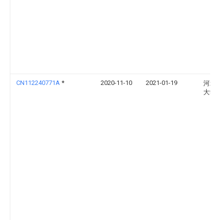
CN112240771A
*
2020-11-10
2021-01-19
河北
大学