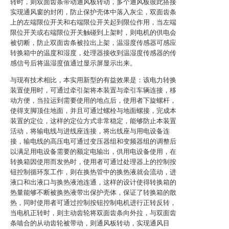
转时，则双面齿条带动通风板转动，多个通风板彼此搭接
实现通风窗的封闭，防止保护壳体中落入灰尘，双面齿条
上的左端限位开关和右端限位开关起到限位作用，当左端
限位开关或右端限位开关触碰到上架时，则电机的供电会
被切断，防止双面齿条被拉出上架，温湿度传感器可感应
转换箱中的温度和湿度，处理器接收到温湿度传感器的传
感信号后将温湿度值通过显示屏显示出来。
与现有技术相比，本实用新型的有益效果是：该电力转换
装置使用时，可通过牵引架将本装置与牵引车辆连接，移
动方便，当拉运到需要使用的地点后，使用者下旋螺杆，
使得支脚顶住地面，并且可通过螺栓与地面螺接，完成本
装置的定位，这样的定位方式非常稳定，能够防止本装置
活动，将输电线与进线座连接，将出线座与用电设备连
接，输电线的高压电可通过变压器组和变频器组的调整后
以满足用电设备需要的额定电输出，供用电设备使用，在
转换箱因使用而发热时，使用者可通过处理器上的控制按
钮控制循环泵工作，则在换热管中的换热液就会流动，进
液口和出液口与换热液池连通，这样的设计使得转换箱的
热量能够不断被换热液带出保护壳体，保证了转换箱的散
热，同时使用者可通过控制按钮控制电机进行正转反转，
当电机正转时，则主动齿轮将双面齿条向外拉，与双面齿
条啮合的从动齿轮被带动，则通风板转动，实现通风目