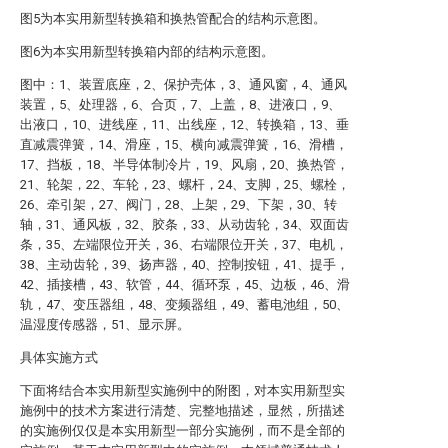
图5为本实用新型转换箱和换热管配合的结构示意图。
图6为本实用新型转换箱内部的结构示意图。
图中：1、装置底座，2、保护壳体，3、通风窗，4、通风
装置，5、处理器，6、合页，7、上盖，8、进液口，9、
出液口，10、进线座，11、出线座，12、转换箱，13、垂
直减震弹簧，14、滑座，15、横向减震弹簧，16、滑槽，
17、挡板，18、半导体制冷片，19、风扇，20、换热管，
21、轮架，22、车轮，23、螺杆，24、支脚，25、螺栓，
26、牵引架，27、阀门，28、上架，29、下架，30、转
轴，31、通风板，32、胶条，33、从动齿轮，34、双面齿
条，35、左端限位开关，36、右端限位开关，37、电机，
38、主动齿轮，39、扬声器，40、控制按钮，41、提手，
42、插接槽，43、软管，44、循环泵，45、边板，46、滑
轨，47、变压器组，48、变频器组，49、蓄电池组，50、
温湿度传感器，51、显示屏。
具体实施方式
下面将结合本实用新型实施例中的附图，对本实用新型实
施例中的技术方案进行清楚、完整地描述，显然，所描述
的实施例仅仅是本实用新型一部分实施例，而不是全部的