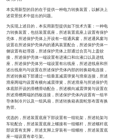
本实用新型的目的在于提供一种电力转换装置，以解决上
述背景技术中提出的问题。
为实现上述目的，本实用新型提供如下技术方案：一种电
力转换装置，包括装置底座，所述装置底座上设置有保护
壳体，所述保护壳体上开设有一组通风窗，所述通风窗与
设置在所述保护壳体内的通风装置配合，所述保护壳体一
侧设置有处理器，所述保护壳体上部通过合页与上盖铰
接，所述保护壳体一端设置有进液口和出液口以及进线
座，所述保护壳体另一端设置有出线座，所述进线座和所
述出线座均与设置在所述保护壳体内部的转换箱电连接，
所述转换箱下部通过一组垂直减震弹簧与滑座连接，所述
滑座两端均设置有横向减震弹簧，所述滑座与所述保护壳
体底部开设的滑槽滑动配合，所述横向减震弹簧与设置在
所述滑槽两端的挡板连接，所述保护壳体内设置有一组半
导体制冷片以及一组风扇，所述转换箱表面蛇形布置有换
热管。
优选的，所述装置底座下部设置有一组轮架，所述轮架与
车轮配合，所述装置底座上螺接有一组螺杆，所述螺杆底
部设置有支脚，所述支脚上穿装有一组螺栓，所述装置底
座一端设置有牵引架。