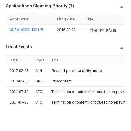
Applications Claiming Priority (1)
Application
Filing date
Title
CN201620914321.7U
2016-08-22
一种电力转换装置
Legal Events
Date
Code
Title
2017-02-08
C14
Grant of patent or utility model
2017-02-08
GR01
Patent grant
2021-07-30
CF01
Termination of patent right due to non-payment
2021-07-30
CF01
Termination of patent right due to non-payment