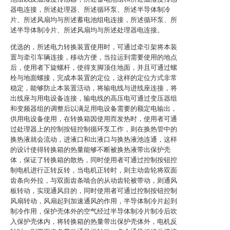
器电连接，所述处理器、所述循环泵、所述半导体制冷
片、所述风扇均与所述蓄电池组电连接，所述循环泵、所
述半导体制冷片、所述风扇均与所述处理器电连接。
优选的，所述电力转换装置使用时，可通过牵引架将本装
置与牵引车辆连接，移动方便，当拉运到需要使用的地点
后，使用者下旋螺杆，使得支脚顶住地面，并且可通过螺
栓与地面螺接，完成本装置的定位，这样的定位方式非常
稳定，能够防止本装置活动，将输电线与进线座连接，将
出线座与用电设备连接，输电线的高压电可通过变压器组
和变频器组的调整后以满足用电设备需要的额定电输出，
供用电设备使用，在转换箱因使用而发热时，使用者可通
过处理器上的控制按钮控制循环泵工作，则在换热管中的
换热液就会流动，进液口和出液口与换热液池连通，这样
的设计使得转换箱的热量能够不断被换热液带出保护壳
体，保证了转换箱的散热，同时使用者可通过控制按钮控
制电机进行正转反转，当电机正转时，则主动齿轮将双面
齿条向外拉，与双面齿条啮合的从动齿轮被带动，则通风
板转动，实现通风目的，同时使用者可通过控制按钮控制
风扇转动，风扇起到加速通风的作用，半导体制冷片起到
制冷作用，保护壳体外的空气经过半导体制冷片制冷后吹
入保护壳体内，将转换箱的热量带出保护壳体外，电机反