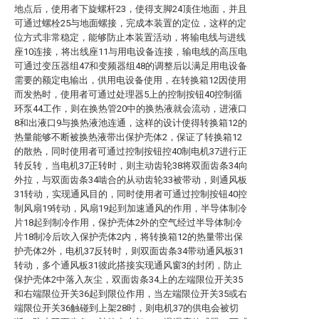
地点后，使用者下旋螺杆23，使得支脚24顶住地面，并且
可通过螺栓25与地面螺接，完成本装置的定位，这样的定
位方式非常稳定，能够防止本装置活动，将输电线与进线
座10连接，将出线座11与用电设备连接，输电线的高压电
可通过变压器组47和变频器组48的调整后以满足用电设备
需要的额定电输出，供用电设备使用，在转换箱12因使用
而发热时，使用者可通过处理器5上的控制按钮40控制循
环泵44工作，则在换热管20中的换热液就会流动，进液口
8和出液口9与换热液池连通，这样的设计使得转换箱12的
热量能够不断被换热液带出保护壳体2，保证了转换箱12
的散热，同时使用者可通过控制按钮控40制电机37进行正
转反转，当电机37正转时，则主动齿轮38将双面齿条34向
外拉，与双面齿条34啮合的从动齿轮33被带动，则通风板
31转动，实现通风目的，同时使用者可通过控制按钮40控
制风扇19转动，风扇19起到加速通风的作用，半导体制冷
片18起到制冷作用，保护壳体2外的空气经过半导体制冷
片18制冷后吹入保护壳体2内，将转换箱12的热量带出保
护壳体2外，电机37反转时，则双面齿条34带动通风板31
转动，多个通风板31彼此搭接实现通风窗3的封闭，防止
保护壳体2中落入灰尘，双面齿条34上的左端限位开关35
和右端限位开关36起到限位作用，当左端限位开关35或右
端限位开关36触碰到上架28时，则电机37的供电会被切