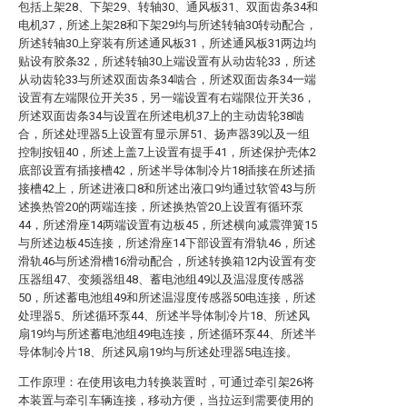
包括上架28、下架29、转轴30、通风板31、双面齿条34和
电机37，所述上架28和下架29均与所述转轴30转动配合，
所述转轴30上穿装有所述通风板31，所述通风板31两边均
贴设有胶条32，所述转轴30上端设置有从动齿轮33，所述
从动齿轮33与所述双面齿条34啮合，所述双面齿条34一端
设置有左端限位开关35，另一端设置有右端限位开关36，
所述双面齿条34与设置在所述电机37上的主动齿轮38啮
合，所述处理器5上设置有显示屏51、扬声器39以及一组
控制按钮40，所述上盖7上设置有提手41，所述保护壳体2
底部设置有插接槽42，所述半导体制冷片18插接在所述插
接槽42上，所述进液口8和所述出液口9均通过软管43与所
述换热管20的两端连接，所述换热管20上设置有循环泵
44，所述滑座14两端设置有边板45，所述横向减震弹簧15
与所述边板45连接，所述滑座14下部设置有滑轨46，所述
滑轨46与所述滑槽16滑动配合，所述转换箱12内设置有变
压器组47、变频器组48、蓄电池组49以及温湿度传感器
50，所述蓄电池组49和所述温湿度传感器50电连接，所述
处理器5、所述循环泵44、所述半导体制冷片18、所述风
扇19均与所述蓄电池组49电连接，所述循环泵44、所述半
导体制冷片18、所述风扇19均与所述处理器5电连接。
工作原理：在使用该电力转换装置时，可通过牵引架26将
本装置与牵引车辆连接，移动方便，当拉运到需要使用的