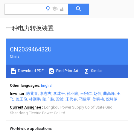
一种电力转换装置
CN205946432U
China
Download PDF
Find Prior Art
Similar
Other languages
English
Inventor
陈兆春
李志杰
李建平
孙业隆
王宗仁
赵伟
曲高峰
王
飞
盖玉俭
林训鹏
隋广胜
梁波
宋代春
刁建军
姜晓艳
倪玮俪
Current Assignee
Longkou Power Supply Co of State Grid
Shandong Electric Power Co Ltd
Worldwide applications