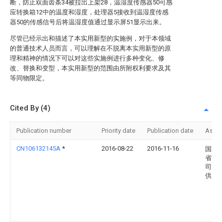
断，防止双面齿条34被拉出上架28，温湿度传感器50可感
应转换箱12中的温度和湿度，处理器5接收到温湿度传感
器50的传感信号后将温湿度值通过显示屏51显示出来。
尽管已经示出和描述了本实用新型的实施例，对于本领域
的普通技术人员而言，可以理解在不脱离本实用新型的原
理和精神的情况下可以对这些实施例进行多种变化、修
改、替换和变型，本实用新型的范围由所附权利要求及其
等同物限定。
Cited By (4)
Publication number
Priority date
Publication date
Assi
CN106132145A
*
2016-08-22
2016-11-16
国网
省电
司龙
供电