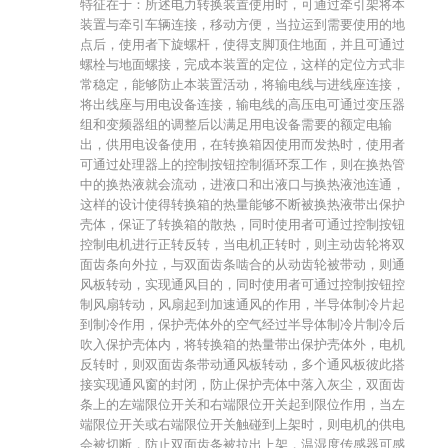
特征在于：所述电力转换装置使用时，可通过牵引架将本
装置与牵引车辆连接，移动方便，当拉运到需要使用的地
点后，使用者下旋螺杆，使得支脚顶住地面，并且可通过
螺栓与地面螺接，完成本装置的定位，这样的定位方式非
常稳定，能够防止本装置活动，将输电线与进线座连接，
将出线座与用电设备连接，输电线的高压电可通过变压器
组和变频器组的调整后以满足用电设备需要的额定电输
出，供用电设备使用，在转换箱因使用而发热时，使用者
可通过处理器上的控制按钮控制循环泵工作，则在换热管
中的换热液就会流动，进液口和出液口与换热液池连通，
这样的设计使得转换箱的热量能够不断被换热液带出保护
壳体，保证了转换箱的散热，同时使用者可通过控制按钮
控制电机进行正转反转，当电机正转时，则主动齿轮将双
面齿条向外拉，与双面齿条啮合的从动齿轮被带动，则通
风板转动，实现通风目的，同时使用者可通过控制按钮控
制风扇转动，风扇起到加速通风的作用，半导体制冷片起
到制冷作用，保护壳体外的空气经过半导体制冷片制冷后
吹入保护壳体内，将转换箱的热量带出保护壳体外，电机
反转时，则双面齿条带动通风板转动，多个通风板彼此搭
接实现通风窗的封闭，防止保护壳体中落入灰尘，双面齿
条上的左端限位开关和右端限位开关起到限位作用，当左
端限位开关或右端限位开关触碰到上架时，则电机的供电
会被切断，防止双面齿条被拉出上架，温湿度传感器可感