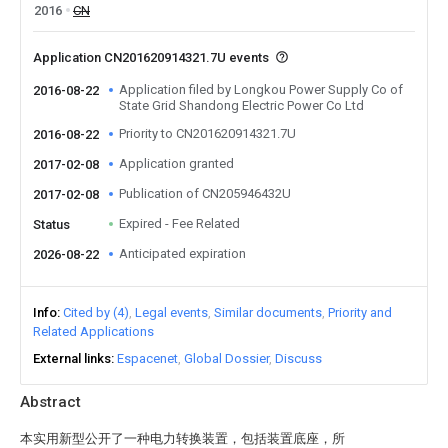
2016
CN
Application CN201620914321.7U events
Application filed by Longkou Power Supply Co of
2016-08-22
State Grid Shandong Electric Power Co Ltd
Priority to CN201620914321.7U
2016-08-22
Application granted
2017-02-08
Publication of CN205946432U
2017-02-08
Expired - Fee Related
Status
Anticipated expiration
2026-08-22
Info
Cited by (4)
Legal events
Similar documents
Priority and
Related Applications
External links
Espacenet
Global Dossier
Discuss
Abstract
本实用新型公开了一种电力转换装置，包括装置底座，所