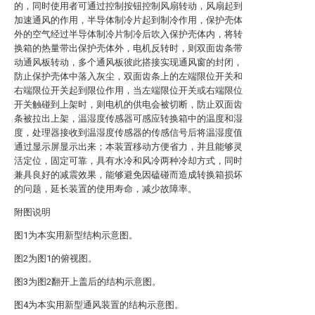
的，同时使用者可通过控制按钮控制风扇转动，风扇起到
加速通风的作用，半导体制冷片起到制冷作用，保护壳体
外的空气经过半导体制冷片制冷后吹入保护壳体内，将转
换箱的热量带出保护壳体外，电机反转时，则双面齿条带
动通风板转动，多个通风板彼此搭接实现通风窗的封闭，
防止保护壳体中落入灰尘，双面齿条上的左端限位开关和
右端限位开关起到限位作用，当左端限位开关或右端限位
开关触碰到上架时，则电机的供电会被切断，防止双面齿
条被拉出上架，温湿度传感器可感应转换箱中的温度和湿
度，处理器接收到温湿度传感器的传感信号后将温湿度值
通过显示屏显示出来；本装置移动方便省力，并且能够灵
活定位，固定可靠，具有水冷和风冷两种冷却方式，同时
兼具良好的减震效果，能够避免因磕碰而造成转换箱损坏
的问题，延长装置的使用寿命，减少故障率。
附图说明
图1为本实用新型结构示意图。
图2为图1的俯视图。
图3为图2翻开上盖后的结构示意图。
图4为本实用新型通风装置的结构示意图。