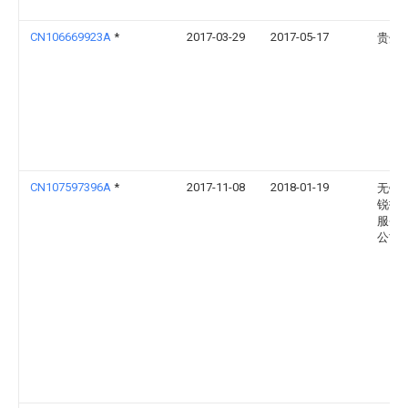
CN106669923A
*
2017-03-29
2017-05-17
贵州
CN107597396A
*
2017-11-08
2018-01-19
无锡
锐拓
服务
公司