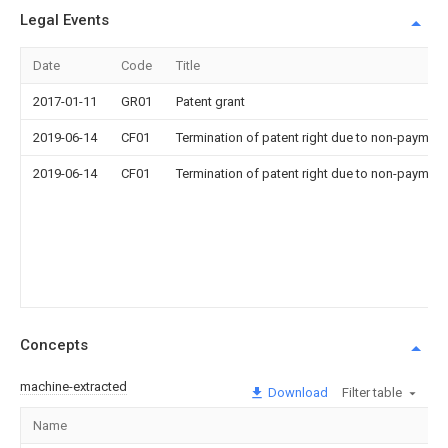
Legal Events
Date
Code
Title
2017-01-11
GR01
Patent grant
2019-06-14
CF01
Termination of patent right due to non-payment
2019-06-14
CF01
Termination of patent right due to non-payment
Concepts
machine-extracted
Download
Filter table
Name