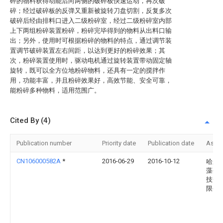
碎的物料获得动能后向两侧的破碎板快速运动，再次破
碎；经过破碎板的反弹又重新被旋转刀盘切割，反复多次
破碎后经由排料口进入二级粉碎室，经过二级粉碎室内部
上下两组粉碎装置粉碎，粉碎完毕得到的物料从出料口输
出；另外，使用时可根据粉碎的物料的特点，通过调节装
置调节破碎装置左右间距，以达到更好的粉碎效果；其
次，粉碎装置使用时，驱动电机通过旋转装置带动固定轴
旋转，既可以全方位地粉碎物料，还具有一定的搅拌作
用，功能丰富，并且粉碎效果好，高效节能、安全可靠，
能粉碎多种物料，适用范围广。
Cited By (4)
Publication number
Priority date
Publication date
Assi
CN106000582A
*
2016-06-29
2016-10-12
哈尔
藻生
技开
限公