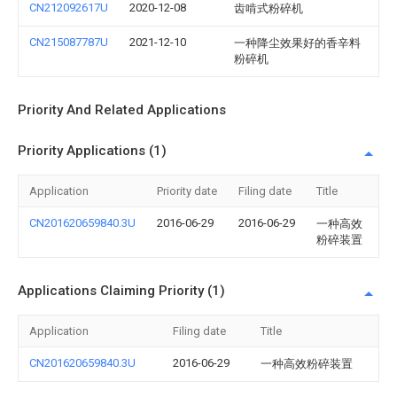
CN212092617U
2020-12-08
齿啃式粉碎机
CN215087787U
2021-12-10
一种降尘效果好的香辛料
粉碎机
Priority And Related Applications
Priority Applications (1)
Application
Priority date
Filing date
Title
CN201620659840.3U
2016-06-29
2016-06-29
一种高效
粉碎装置
Applications Claiming Priority (1)
Application
Filing date
Title
CN201620659840.3U
2016-06-29
一种高效粉碎装置