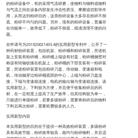
的粉碎设备中，有的采用气流研磨，使物料与物料或物料
与气流之间在设备内部发生冲击性挤压、摩擦或切割等作
用，从而达到粉碎目的，这类粉碎设备大多存在粉碎不彻
底、粉碎不均匀的问题。另外，现有的粉碎设备，普遍存
在功能单一，效率低下，粉碎不彻底，残渣清理不便的问
题。
在申请号为201520021435.4的实用新型专利中，公开了一
种药材粉碎装置，包括机架、粉碎桶和粉碎装置，所述机
架上安装有粉碎桶，粉碎桶上端设有封盖，粉碎桶侧壁对
称设有转轴铰接在机架上，粉碎桶的下部安装有一粉碎装
置，所述粉碎装置包括粉碎刀盘、传动轴、变速箱和电
机，传动轴穿过粉碎桶底部的中心，上端与粉碎刀盘连
接，下端与变速箱连接，电机的输出轴与变速箱连接。该
实用新型上、下料较为方便，并且便于收集粉碎后的药
材，在一定程度上提高了生产效率，但其结构较为单一，
只能进行单级粉碎，若要多级粉碎，需要将粉碎后的物料
下料后再次粉碎，需要耗费较多的人力。
实用新型内容
本实用新型的目的在于提供一种高效粉碎装置，多级粉碎
具有高效节能，粉碎效率较高，能均匀粉碎物料，并且适