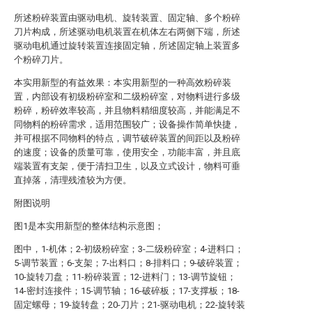
所述粉碎装置由驱动电机、旋转装置、固定轴、多个粉碎
刀片构成，所述驱动电机装置在机体左右两侧下端，所述
驱动电机通过旋转装置连接固定轴，所述固定轴上装置多
个粉碎刀片。
本实用新型的有益效果：本实用新型的一种高效粉碎装
置，内部设有初级粉碎室和二级粉碎室，对物料进行多级
粉碎，粉碎效率较高，并且物料精细度较高，并能满足不
同物料的粉碎需求，适用范围较广；设备操作简单快捷，
并可根据不同物料的特点，调节破碎装置的间距以及粉碎
的速度；设备的质量可靠，使用安全，功能丰富，并且底
端装置有支架，便于清扫卫生，以及立式设计，物料可垂
直掉落，清理残渣较为方便。
附图说明
图1是本实用新型的整体结构示意图；
图中，1-机体；2-初级粉碎室；3-二级粉碎室；4-进料口；
5-调节装置；6-支架；7-出料口；8-排料口；9-破碎装置；
10-旋转刀盘；11-粉碎装置；12-进料门；13-调节旋钮；
14-密封连接件；15-调节轴；16-破碎板；17-支撑板；18-
固定螺母；19-旋转盘；20-刀片；21-驱动电机；22-旋转装