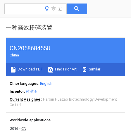
一种高效粉碎装置
CN205868455U
China
Download PDF
Find Prior Art
Similar
Other languages
English
Inventor
孙漫泽
Current Assignee
Harbin Huazao Biotechnology Development
Co Ltd
Worldwide applications
2016
CN