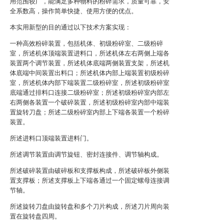
用范围较广，能满足多种物料的粉碎需求，质量可靠，安
全系数高，操作简单快捷、使用方便的优点。
本实用新型的目的通过以下技术方案实现：
一种高效粉碎装置，包括机体、初级粉碎室、二级粉碎
室，所述机体顶端装置进料口，所述机体左右两侧上端各
装置两个调节装置，所述机体底端两侧装置支架，所述机
体底端中间装置出料口；所述机体内部上端装置初级粉碎
室，所述机体内部下端装置二级粉碎室，所述初级粉碎室
底端通过排料口连接二级粉碎室；所述初级粉碎室内部左
右两侧各装置一个破碎装置，所述初级粉碎室内部中端装
置旋转刀盘；所述二级粉碎室内部上下端各装置一个粉碎
装置。
所述进料口顶端装置进料门。
所述调节装置由调节旋钮、密封连接件、调节轴构成。
所述破碎装置由破碎板和支撑板构成，所述破碎板外侧装
置支撑板；所述支撑板上下端各通过一个固定螺母连接调
节轴。
所述旋转刀盘由旋转盘和多个刀片构成，所述刀片周向装
置在旋转盘四周。