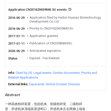
Application CN201620659840.3U events
Application filed by Harbin Huazao Biotechnology
2016-06-29
Development Co Ltd
Priority to CN201620659840.3U
2016-06-29
Application granted
2017-01-11
Publication of CN205868455U
2017-01-11
Anticipated expiration
2026-06-29
Expired - Fee Related
Status
Info
Cited by (4)
Legal events
Similar documents
Priority and
Related Applications
External links
Espacenet
Global Dossier
Discuss
Abstract
一种高效粉碎装置，包括机体、初级粉碎室、二级粉碎
室，所述机体顶端装置进料口，所述机体左右两侧上端各