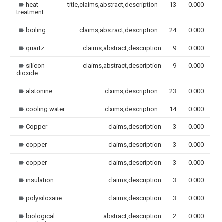
heat
title,claims,abstract,description
13
0.000
treatment
boiling
claims,abstract,description
24
0.000
quartz
claims,abstract,description
9
0.000
silicon
claims,abstract,description
9
0.000
dioxide
alstonine
claims,description
23
0.000
cooling water
claims,description
14
0.000
Copper
claims,description
3
0.000
copper
claims,description
3
0.000
copper
claims,description
3
0.000
insulation
claims,description
3
0.000
polysiloxane
claims,description
3
0.000
biological
abstract,description
2
0.000