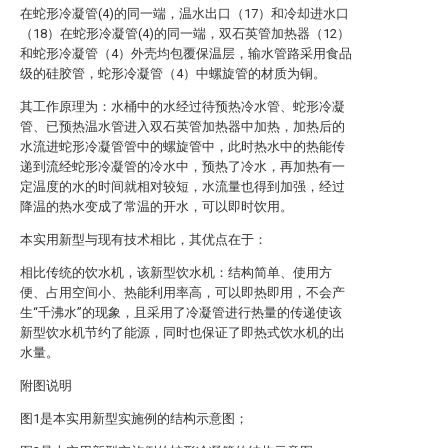
在蛇形冷凝管(4)的同一端，温水出口（17）和冷却进水口
（18）在蛇形冷凝管(4)的同一端，双石英管加热器（12）
和蛇形冷凝管（4）外壳均包覆保温层，输水管路采用食品
级的硅胶管，蛇形冷凝管（4）中螺旋管的材质为铜。
其工作原理为：水桶中的水经过待预热冷水管、蛇形冷凝
管、已预热温水管进入双石英管加热器中加热，加热后的
水流进蛇形冷凝管管中的螺旋管中，此时热水中的热能传
递到流经蛇形冷凝管的冷水中，预热了冷水，再加热有一
定温度的水的时间就相对较短，水流量也得到加强，经过
降温的热水变成了常温的开水，可以即时饮用。
本实用新型与现有技术相比，其优点在于：
相比传统的饮水机，该新型饮水机：结构简单、使用方
便、占用空间小、热能利用率高，可以即热即用，不会产
生“千沸水”的现象，且采用了冷凝管进行热量的传递使该
新型饮水机节约了能源，同时也保证了即热式饮水机的出
水量。
附图说明
图1是本实用新型实施例的结构示意图；