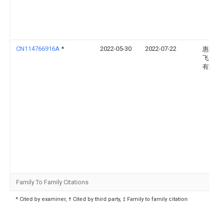
CN114766916A
*
2022-05-30
2022-07-22
惠州
飞达
有限
Family To Family Citations
* Cited by examiner, † Cited by third party, ‡ Family to family citation