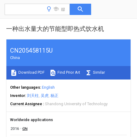
一种出水量大的节能型即热式饮水机
CN205458115U
China
Download PDF
Find Prior Art
Similar
Other languages
English
Inventor
刘天柱
吴虎
杨正
Current Assignee
Shandong University of Technology
Worldwide applications
2016
CN