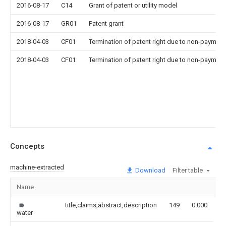
2016-08-17
C14
Grant of patent or utility model
2016-08-17
GR01
Patent grant
2018-04-03
CF01
Termination of patent right due to non-payment
2018-04-03
CF01
Termination of patent right due to non-payment
Concepts
machine-extracted
Download
Filter table
Name
I
title,claims,abstract,description
149
0.000
water