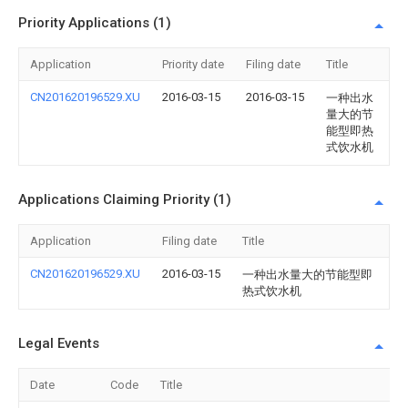
Priority Applications (1)
Application
Priority date
Filing date
Title
CN201620196529.XU
2016-03-15
2016-03-15
一种出水
量大的节
能型即热
式饮水机
Applications Claiming Priority (1)
Application
Filing date
Title
CN201620196529.XU
2016-03-15
一种出水量大的节能型即
热式饮水机
Legal Events
Date
Code
Title