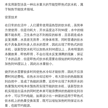
本实用新型涉及一种出水量大的节能型即热式饮水机，属
于制热节能技术领域。
背景技术
在日常的生活中，人们通常使用温热型的饮水机，虽简单
方便使用，但是功耗大，开水温度达不到90度，水中的细
菌不能杀死，卫生条件达不到相应的标准，且容易造成水
反复沸腾，水质差无营养，对身体有害。同时普通的饮水
机不具备及时向多人供水的需求，因此出现了即热式的饮
水机，该新型饮水机可以加热水到95度以上，具有明显的
杀菌效果，即热即用，不会出现水反复沸腾的现象，保证
了水的品质，但是即热式饮水机需要在很短的时间内把水
加热到95度以上，因此出水量较小。
烧开的水需要较多时间使热水冷却才能饮用，因此不仅浪
费时间还费电。在热水冷却过程中，有大部分的热能散发
到自然中，造成了热能的浪费。近些年出现了利用开水的
热量预先对纯净水预热而实现节能的饮水机，该新型饮水
机实现送出温水的同时把本来可能浪费掉的热能转化到冷
水中，可以节约电能。如果设计出一种新的适用于即热式
饮水机上的热量交换装置，既可以缩短加热时间保证出水
量，也能节约能源。