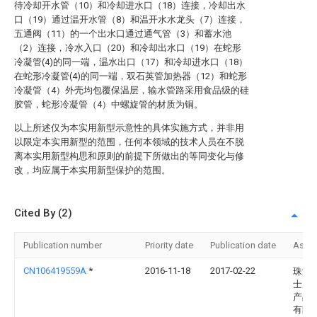
待冷却开水管（10）和冷却进水口（18）连接，冷却出水
口（19）通过温开水管（8）和温开水水龙头（7）连接，
五通阀（11）的一个出水口通过通气管（3）和蓄水池
（2）连接，冷水入口（20）和冷却出水口（19）在蛇形
冷凝管(4)的同一端，温水出口（17）和冷却进水口（18）
在蛇形冷凝管(4)的同一端，双石英管加热器（12）和蛇形
冷凝管（4）外壳均包覆保温层，输水管路采用食品级的硅
胶管，蛇形冷凝管（4）中螺旋管的材质为铜。
以上所述仅为本实用新型示意性的具体实施方式，并非用
以限定本实用新型的范围，任何本领域的技术人员在不脱
离本实用新型构思和原则的前提下所做出的等同变化与修
改，均应属于本实用新型保护的范围。
Cited By (2)
Publication number
Priority date
Publication date
Assi
CN106419559A
*
2016-11-18
2017-02-22
珠海
士茂
产品
有限