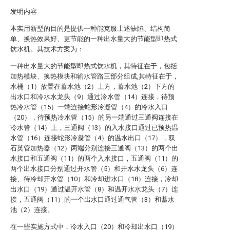
发明内容
本实用新型的目的是提供一种能克服上述缺陷、结构简
单、换热效果好、更节能的一种出水量大的节能型即热式
饮水机。其技术方案为：
一种出水量大的节能型即热式饮水机，其特征在于，包括
加热模块、换热模块和输水管路三部分组成,其特征在于，
水桶（1）放置在蓄水池（2）上方，蓄水池（2）下方的
出水口和冷水水龙头（9）通过冷水管（14）连接，待预
热冷水管（15）一端连接蛇形冷凝管（4）的冷水入口
（20），待预热冷水管（15）的另一端通过三通阀连接在
冷水管（14）上，三通阀（13）的入水接口通过已预热温
水管（16）连接蛇形冷凝管（4）的温水出口（17），双
石英管加热器（12）两端分别连接三通阀（13）的两个出
水接口和五通阀（11）的两个入水接口，五通阀（11）的
两个出水接口分别通过开水管（5）和开水水龙头（6）连
接、待冷却开水管（10）和冷却进水口（18）连接，冷却
出水口（19）通过温开水管（8）和温开水水龙头（7）连
接，五通阀（11）的一个出水口通过通气管（3）和蓄水
池（2）连接。
在一些实施方式中，冷水入口（20）和冷却出水口（19）