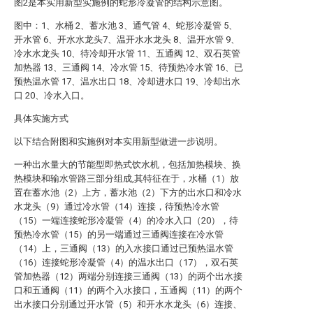
图2是本实用新型实施例的蛇形冷凝管的结构示意图。
图中：1、水桶 2、蓄水池 3、通气管 4、蛇形冷凝管 5、
开水管 6、开水水龙头7、温开水水龙头 8、温开水管 9、
冷水水龙头 10、待冷却开水管 11、五通阀 12、双石英管
加热器 13、三通阀 14、冷水管 15、待预热冷水管 16、已
预热温水管 17、温水出口 18、冷却进水口 19、冷却出水
口 20、冷水入口。
具体实施方式
以下结合附图和实施例对本实用新型做进一步说明。
一种出水量大的节能型即热式饮水机，包括加热模块、换
热模块和输水管路三部分组成,其特征在于，水桶（1）放
置在蓄水池（2）上方，蓄水池（2）下方的出水口和冷水
水龙头（9）通过冷水管（14）连接，待预热冷水管
（15）一端连接蛇形冷凝管（4）的冷水入口（20），待
预热冷水管（15）的另一端通过三通阀连接在冷水管
（14）上，三通阀（13）的入水接口通过已预热温水管
（16）连接蛇形冷凝管（4）的温水出口（17），双石英
管加热器（12）两端分别连接三通阀（13）的两个出水接
口和五通阀（11）的两个入水接口，五通阀（11）的两个
出水接口分别通过开水管（5）和开水水龙头（6）连接、