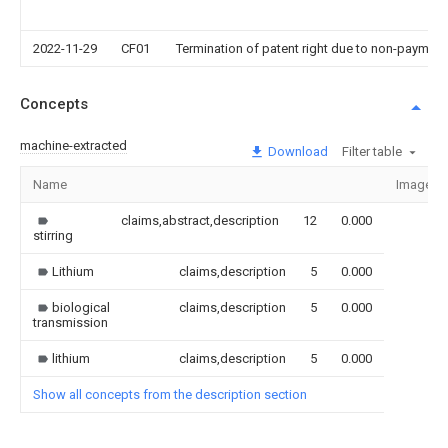
2022-11-29
CF01
Termination of patent right due to non-payment
Concepts
machine-extracted
Download
Filter table
Name
Image
claims,abstract,description
12
0.000
stirring
Lithium
claims,description
5
0.000
biological
claims,description
5
0.000
transmission
lithium
claims,description
5
0.000
Show all concepts from the description section