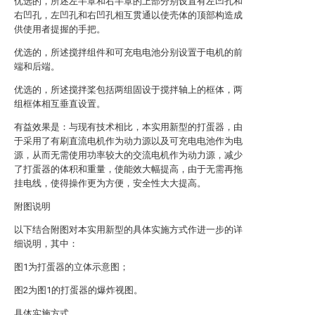
优选的，所述左半罩和右半罩的上部分别设置有左凹孔和
右凹孔，左凹孔和右凹孔相互贯通以使壳体的顶部构造成
供使用者提握的手把。
优选的，所述搅拌组件和可充电电池分别设置于电机的前
端和后端。
优选的，所述搅拌桨包括两组固设于搅拌轴上的框体，两
组框体相互垂直设置。
有益效果是：与现有技术相比，本实用新型的打蛋器，由
于采用了有刷直流电机作为动力源以及可充电电池作为电
源，从而无需使用功率较大的交流电机作为动力源，减少
了打蛋器的体积和重量，使能效大幅提高，由于无需再拖
挂电线，使得操作更为方便，安全性大大提高。
附图说明
以下结合附图对本实用新型的具体实施方式作进一步的详
细说明，其中：
图1为打蛋器的立体示意图；
图2为图1的打蛋器的爆炸视图。
具体实施方式