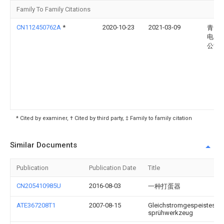
Family To Family Citations
CN112450762A
*
2020-10-23
2021-03-09
青岛
电器
公司
* Cited by examiner, † Cited by third party, ‡ Family to family citation
Similar Documents
Publication
Publication Date
Title
CN205410985U
2016-08-03
一种打蛋器
ATE367208T1
2007-08-15
Gleichstromgespeistes
sprühwerkzeug