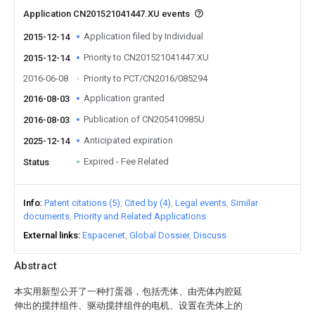
Application CN201521041447.XU events
Application filed by Individual
2015-12-14
Priority to CN201521041447.XU
2015-12-14
2016-06-08
Priority to PCT/CN2016/085294
Application granted
2016-08-03
Publication of CN205410985U
2016-08-03
Anticipated expiration
2025-12-14
Expired - Fee Related
Status
Info
Patent citations (5)
Cited by (4)
Legal events
Similar
documents
Priority and Related Applications
External links
Espacenet
Global Dossier
Discuss
Abstract
本实用新型公开了一种打蛋器，包括壳体、由壳体内腔延
伸出的搅拌组件、驱动搅拌组件的电机、设置在壳体上的