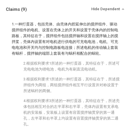
Claims
(9)
Hide Dependent
1.一种打蛋器，包括壳体、由壳体内腔延伸出的搅拌组件、驱动
搅拌组件的电机、设置在壳体上的开关和设置于壳体内的控制电
路板，其特征在于，搅拌组件包括搅拌轴和设置在搅拌轴上的搅
拌桨，壳体内设置有对电机进行供电的可充电电池，电机、可充
电电池和开关均与控制电路板电连接；所述电机的传动轴上套装
有蜗杆，搅拌轴的端部上套装有与蜗杆相配合的蜗轮。
2.根据权利要求1所述的一种打蛋器，其特征在于，所述可
充电电池为锂电池，电机为有刷直流电动机。
3.根据权利要求1所述的一种打蛋器，其特征在于，所述搅
拌组件为两组，两组搅拌组件相互平行设置并对称设置于
所述蜗杆的两侧。
4.根据权利要求3所述的一种打蛋器，其特征在于，所述壳
体包括相互对合的左半罩和右半罩，壳体内设置有支承电
机的安装板，安装板上设置有容置搅拌轴贯穿的第一通
孔，左半罩和右半罩上均设置有容置搅拌轴贯穿的第二通
孔。