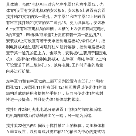
具体地，壳体1包括相互对合的左半罩11和右半罩12，壳
体1内设置有支承电机3的安装板6，安装板6上设置有容置
搅拌轴21贯穿的第一通孔，左半罩11和右半罩12上均设置
有容置搅拌轴21贯穿的第二通孔13。更为具体地，安装板
6上设置有容置电机3的凹槽，凹槽的上方设置有固定电机
3的罩盖7，凹槽和/或罩盖7上设置有若干第一散热孔71。
安装板6上可设置有若干支承控制电路板4的螺钉柱61，控
制电路板4通过螺钉与螺钉柱61进行连接，控制电路板4设
置于第一通孔的正上方。也即为，安装板6主要用于固定电
机3、搅拌轴21和控制电路板4。左半罩11和右半罩12上均
可设置若干第二散热孔15，以将电机3工作时产生的热量
向外进行扩散。
左半罩11和右半罩12的上部可分别设置有左凹孔111和右
凹孔121，左凹孔111和右凹孔121相互贯通以使壳体1的顶
部构造成供使用者提握的手把14，从而可使壳体1的密封
性进一步提高，并且使壳体1整体结构紧凑。
搅拌组件2和可充电电池分别设置于电机3的前端和后端。
电机3的前端为传动轴伸出的一端，另一端为后端。
搅拌桨22包括两组固设于搅拌轴21上的框体，两组框体相
互垂直设置，以构造成以搅拌轴21的轴线为中心的笼式结