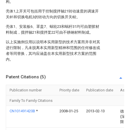
构。
壳体1上开关可包括用于控制搅拌轴21转动速度的调速开
关81和切换电机3的转动方向的切换开关82。
壳体1、安装板6、罩盖7、蜗轮23和蜗杆31均可由塑胶材
料制成，搅拌轴21和搅拌桨22可由不锈钢材料制成。
以上实施例仅用以说明本实用新型的技术方案而并非对其
进行限制，凡未脱离本实用新型精神和范围的任何修改或
者等同替换，其均应涵盖在本实用新型技术方案的范围
内。
Patent Citations (5)
Publication number
Priority date
Publication date
Assi
Family To Family Citations
CN101491420B
*
2008-01-25
2013-02-13
德昌
(深圳
限公