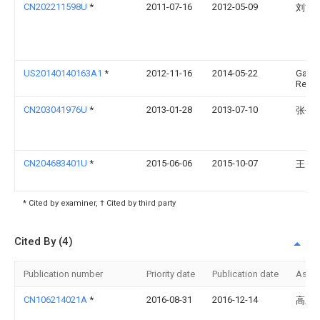
CN202211598U
*
2011-07-16
2012-05-09
刘方
US20140140163A1
*
2012-11-16
2014-05-22
Gavin
Reay
CN203041976U
*
2013-01-28
2013-07-10
张作
CN204683401U
*
2015-06-06
2015-10-07
王升
* Cited by examiner, † Cited by third party
Cited By (4)
Publication number
Priority date
Publication date
Assi
CN106214021A
*
2016-08-31
2016-12-14
高玉