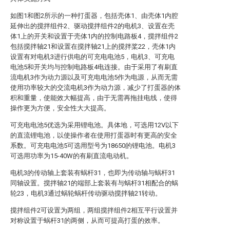
如图1和图2所示的一种打蛋器，包括壳体1、由壳体1内腔
延伸出的搅拌组件2、驱动搅拌组件2的电机3、设置在壳
体1上的开关和设置于壳体1内的控制电路板4，搅拌组件2
包括搅拌轴21和设置在搅拌轴21上的搅拌桨22，壳体1内
设置有对电机3进行供电的可充电电池5，电机3、可充电
电池5和开关均与控制电路板4电连接。由于采用了有刷直
流电机3作为动力源以及可充电电池5作为电源，从而无需
使用功率较大的交流电机3作为动力源，减少了打蛋器的体
积和重量，使能效大幅提高，由于无需再拖挂电线，使得
操作更为方便，安全性大大提高。
可充电电池5优选为采用锂电池。具体地，可选用12V以下
的直流锂电池，以使操作者在使用打蛋器时有更高的安全
系数。可充电电池5可选用型号为18650的锂电池。电机3
可选用功率为15-40W的有刷直流电动机。
电机3的传动轴上套装有蜗杆31，也即为传动轴与蜗杆31
同轴设置。搅拌轴21的端部上套装有与蜗杆31相配合的蜗
轮23，电机3通过蜗轮蜗杆传动驱动搅拌轴21转动。
搅拌组件2可设置为两组，两组搅拌组件2相互平行设置并
对称设置于蜗杆31的两侧，从而可提高打蛋的效率。