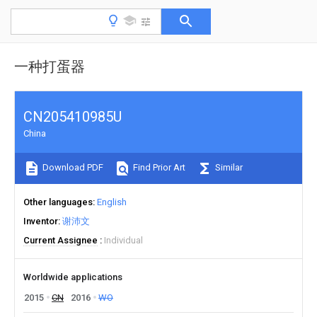
一种打蛋器
CN205410985U
China
Download PDF
Find Prior Art
Similar
Other languages
English
Inventor
谢沛文
Current Assignee
Individual
Worldwide applications
2015
CN
2016
WO