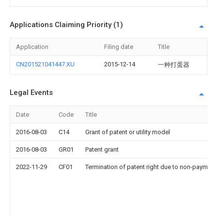
Applications Claiming Priority (1)
Application
Filing date
Title
CN201521041447.XU
2015-12-14
一种打蛋器
Legal Events
Date
Code
Title
2016-08-03
C14
Grant of patent or utility model
2016-08-03
GR01
Patent grant
2022-11-29
CF01
Termination of patent right due to non-payment