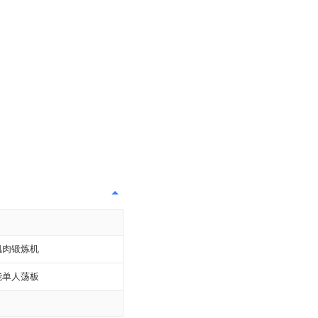
肌肉锻炼机
能单人荡板