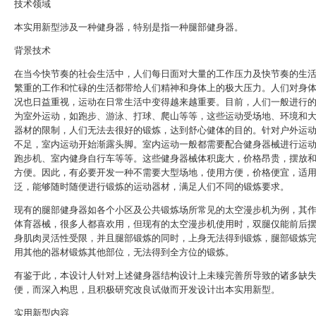
技术领域
本实用新型涉及一种健身器，特别是指一种腿部健身器。
背景技术
在当今快节奏的社会生活中，人们每日面对大量的工作压力及快节奏的生
繁重的工作和忙碌的生活都带给人们精神和身体上的极大压力。人们对身
况也日益重视，运动在日常生活中变得越来越重要。目前，人们一般进行
为室外运动，如跑步、游泳、打球、爬山等等，这些运动受场地、环境和
器材的限制，人们无法去很好的锻炼，达到舒心健体的目的。针对户外运
不足，室内运动开始渐露头脚。室内运动一般都需要配合健身器械进行运
跑步机、室内健身自行车等等。这些健身器械体积庞大，价格昂贵，摆放
方便。因此，有必要开发一种不需要大型场地，使用方便，价格便宜，适
泛，能够随时随便进行锻炼的运动器材，满足人们不同的锻炼要求。
现有的腿部健身器如各个小区及公共锻炼场所常见的太空漫步机为例，其
体育器械，很多人都喜欢用，但现有的太空漫步机使用时，双腿仅能前后
身肌肉灵活性受限，并且腿部锻炼的同时，上身无法得到锻炼，腿部锻炼
用其他的器材锻炼其他部位，无法得到全方位的锻炼。
有鉴于此，本设计人针对上述健身器结构设计上未臻完善所导致的诸多缺
便，而深入构思，且积极研究改良试做而开发设计出本实用新型。
实用新型内容