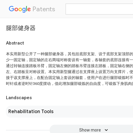
Patents
腿部健身器
Abstract
本实用新型公开了一种腿部健身器，其包括底部支架、设于底部支架顶部
少一固定轴，固定轴的左右两端对称套设有一轴套，各轴套的底部连接有
通过转轴连接踏板吊臂，固定轴左侧的踏板吊臂连接左踏板，固定轴右侧
左、右踏板呈对称设置。本实用新型腿通过在支撑座上设置万向支撑片，使踏
接于该支撑座上，在配合固定轴上套设的轴套，使用户在进行腿部锻炼时
时针或者逆时针360度摆动，借此增加腿部锻炼的自由度，可锻炼下身肌肉
Landscapes
Rehabilitation Tools
Show more