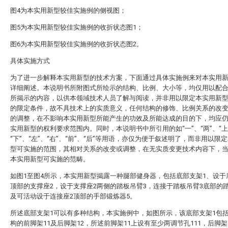
图4为本实用新型较佳实施例的侧视图；
图5为本实用新型较佳实施例的收折状态图1；
图6为本实用新型较佳实施例的收折状态图2。
具体实施方式
为了进一步解释本实用新型的技术方案，下面通过具体实施例来对本实用
详细阐述。本说明书所附图式所绘示的结构、比例、大小等，均仅用以配
所揭示的内容，以供本领域技术人员了解与阅读，并非用以限定本实用新
的限定条件，故不具技术上的实质意义，任何结构的修饰、比例关系的改
的调整，在不影响本实用新型所能产生的功效及所能达成的目的下，均应
实用新型的权利要求范围内。同时，本说明书中所引用的如“一”、“两”、“上
“下”、“左”、“右”、“前”、“后”等用语，亦仅为便于叙述明了，而非用以限
型可实施的范围，其相对关系的改变或调整，在无实质变更技术内容下，
本实用新型可实施的范畴。
如图1至图4所示，本实用新型揭露一种腿部健身器，包括底部支架1、设于
顶部的支撑座2，设于支撑座2两侧的踏板吊臂3，连接于踏板吊臂3底部的
及可活动设于连接座2顶部的手部锻炼器5。
所述底部支架1可以有多种结构，本实施例中，如图所示，该底部支架1包括
构的前脚架11及后脚架12，所述前脚架11上设有至少两调节孔111，后脚架