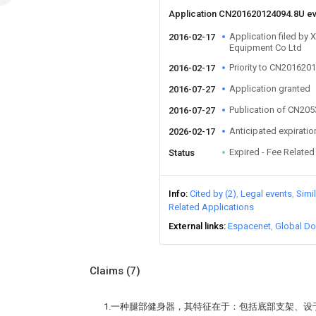
Application CN201620124094.8U e
Application filed by
2016-02-17
Equipment Co Ltd
Priority to CN201620
2016-02-17
Application granted
2016-07-27
Publication of CN20
2016-07-27
Anticipated expiratio
2026-02-17
Expired - Fee Related
Status
Info
Cited by (2)
Legal events
Simi
Related Applications
External links
Espacenet
Global Do
Claims
(7)
1.一种腿部健身器，其特征在于：包括底部支架、