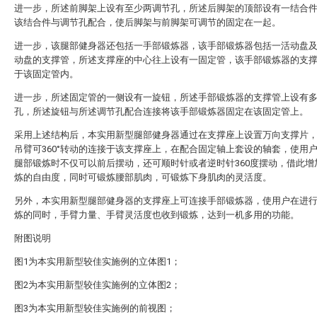
进一步，所述前脚架上设有至少两调节孔，所述后脚架的顶部设有一结合
该结合件与调节孔配合，使后脚架与前脚架可调节的固定在一起。
进一步，该腿部健身器还包括一手部锻炼器，该手部锻炼器包括一活动盘
动盘的支撑管，所述支撑座的中心往上设有一固定管，该手部锻炼器的支
于该固定管内。
进一步，所述固定管的一侧设有一旋钮，所述手部锻炼器的支撑管上设有
孔，所述旋钮与所述调节孔配合连接将该手部锻炼器固定在该固定管上。
采用上述结构后，本实用新型腿部健身器通过在支撑座上设置万向支撑片
吊臂可360°转动的连接于该支撑座上，在配合固定轴上套设的轴套，使用
腿部锻炼时不仅可以前后摆动，还可顺时针或者逆时针360度摆动，借此增
炼的自由度，同时可锻炼腰部肌肉，可锻炼下身肌肉的灵活度。
另外，本实用新型腿部健身器的支撑座上可连接手部锻炼器，使用户在进
炼的同时，手臂力量、手臂灵活度也收到锻炼，达到一机多用的功能。
附图说明
图1为本实用新型较佳实施例的立体图1；
图2为本实用新型较佳实施例的立体图2；
图3为本实用新型较佳实施例的前视图；