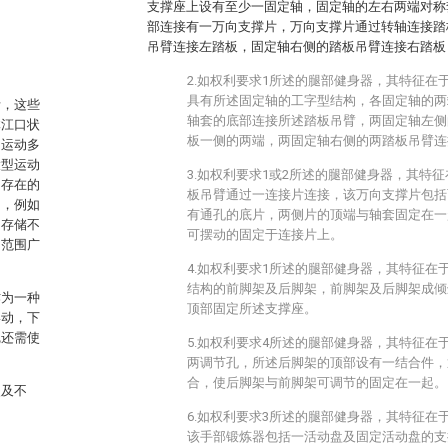
支撑座上设有至少一固定轴，固定轴的左右两端对称
部连接有一万向支撑片，万向支撑片通过转轴连接踏
吊臂连接左踏板，固定轴右侧的踏板吊臂连接右踏板
2.如权利要求1所述的腿部健身器，其特征在
具有所述固定轴的工字型结构，各固定轴的两
活，这些
轴套的底部连接所述踏板吊臂，两固定轴左侧
体江口状
板一侧的两端，两固定轴右侧的两踏板吊臂连
的运动多
大型运动
3.如权利要求1或2所述的腿部健身器，其特
动存在的
板吊臂通过一连接片连接，该万向支撑片包括
动，例如
有通孔的底片，两侧片的顶端与轴套固定在一
和存储不
可摆动的固定于连接片上。
用范围广
4.如权利要求1所述的腿部健身器，其特征在
结构的前脚架及后脚架，前脚架及后脚架成倾
作为一种
顶部固定所述支撑座。
摆动，下
完还需使
5.如权利要求4所述的腿部健身器，其特征在
两调节孔，所述后脚架的顶部设有一结合件，
合，使后脚架与前脚架可调节的固定在一起。
失及不
6.如权利要求3所述的腿部健身器，其特征在
该手部锻炼器包括一活动盘及固定活动盘的支