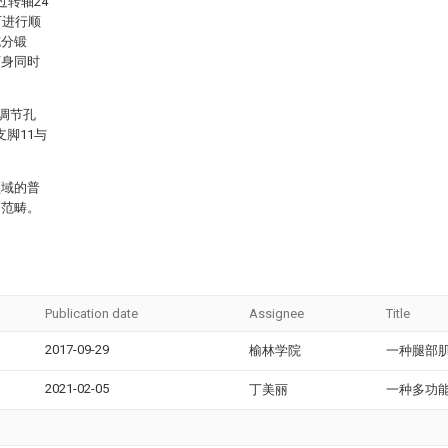
转轴24
可进行顺
充分锻
下身同时
调节孔
支脚11与
领域的普
利范畴。
Publication date
Assignee
Title
2017-09-29
榆林学院
一种腿部
2021-02-05
丁美丽
一种多功