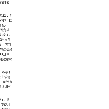
与前脚架
套22，各
吊臂3，固
踏板4B，
一固定轴
支撑座2
部连接所
端，两固
3与踏板吊
31且具
3通过插销
，该手部
往上设有
的一侧设有
所述调节
器5，腿
，使使用