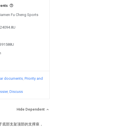
vents
 Xiamen Fu Cheng Sports
124094.8U
5391588U
n
lar documents
Priority and
ssier
Discuss
Hide Dependent
设于底部支架顶部的支撑座，