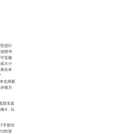
新型进行
合说明书
型可实施
变或大小
仍落在本
”、
定本实用新
当亦视为
底部支架
踏板4，以
T字形结
12的顶