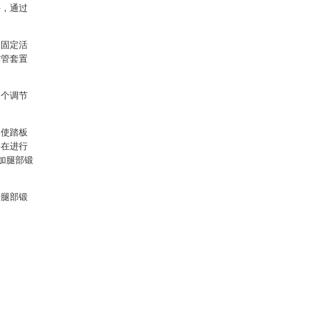
件，通过
及固定活
撑管套置
多个调节
，使踏板
户在进行
加腿部锻
行腿部锻