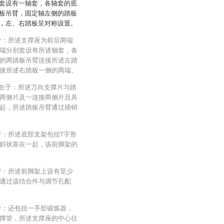
套设有一轴套，各轴套的底
板吊臂，固定轴左侧的踏板
，左、右踏板呈对称设置。
于：所述支撑座为前后两端
端分别套设有所述轴套，各
的两踏板吊臂连接所述左踏
接所述右踏板一侧的两端。
征在于：所述万向支撑片与踏
两侧片及一连接两侧片且具
起，所述踏板吊臂通过插销
于：所述底部支架包括T字形
斜状靠在一起，该前脚架的
于：所述前脚架上设有至少
通过该结合件与调节孔配
于：还包括一手部锻炼器，
撑管，所述支撑座的中心往