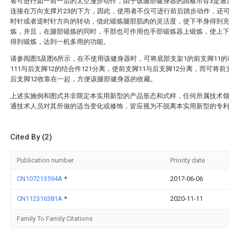
者可进行如一前一后的太空漫步动作，由于该腿部健身器的踏板吊臂3是通过
连接在万向支撑片23的下方，因此，使用者不仅可进行前后踏步动作，还
时针或者逆时针方向的转动，借此锻炼腿部肌肉的灵活度，使下半身得到
炼，并且，在腿部锻炼的同时，手部也可作用也手部锻炼器上锻炼，使上
得到锻炼，达到一机多用的功能。
请参阅图5及图6所示，在不使用该健身器时，可将底部支架1的前支脚11的
111与后支脚12的结合件121分离，使前支脚11与后支脚12分离，而可将前
后支脚12收靠在一起，方便该腿部健身器的收藏。
上述实施例和图式并非限定本实用新型的产品形态和式样，任何所属技术
通技术人员对其所做的适当变化或修饰，皆应视为不脱离本实用新型的专
Cited By (2)
Publication number
Priority date
CN107213594A
*
2017-06-06
CN112316381A
*
2020-11-11
Family To Family Citations