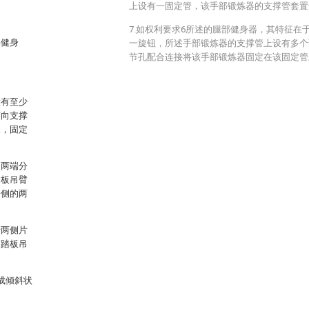
上设有一固定管，该手部锻炼器的支撑管套置
。
7.如权利要求6所述的腿部健身器，其特征在
部健身
一旋钮，所述手部锻炼器的支撑管上设有多个
节孔配合连接将该手部锻炼器固定在该固定管
设有至少
万向支撑
板，固定
的两端分
踏板吊臂
一侧的两
括两侧片
述踏板吊
成倾斜状