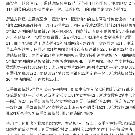
部设有一结合件121，通过该结合件121与调节孔111的配合，使后脚架12
11可调节的成倾斜状固定在一起。该前脚架11的顶部固定所述支撑座2。
所述支撑座2上设有至少一固定轴21，固定轴21的左右两端对称套设有一轴
轴套22的底部连接有一万向支撑片23，万向支撑片23通过转轴24连接踏板
定轴21左侧的踏板吊臂3连接左踏板4A，固定轴21右侧的踏板吊臂3连接右
左、右踏板4A、4B呈对称设置。该支撑座2上可如现有的太空漫步机设置
21，而本实施例是于该支撑座2的前后两端分别设有一所述固定轴21，使该
呈工字型结构，各固定轴21的两端分别套设有所述轴套22，各轴套22的底
述踏板吊臂3，两固定轴21左侧的两踏板吊臂3连接所述左踏板4A一侧的两
定轴21右侧的两踏板吊臂3连接所述右踏板4B一侧的两端。各万向支撑片2
臂3通过一连接片25连接，该万向支撑片23包括两侧片231及一连接两侧片2
有通孔的底片232，两侧片231的顶端与轴套22固定在一起，所述踏板吊臂
26可摆动的固定于连接片25上。
该手部锻炼器5同样可以有多种结构，例如本实施例仅以附图所示进行说明
锻炼器5包括一活动盘51及固定活动盘51的支撑管52，所述支撑座2的中心
一固定管27，该手部锻炼器5的支撑管52套置于该固定管27内，固定管27
一旋钮28，手部锻炼器5的支撑管52上设有多个调节孔521，所述旋钮28与
孔521配合连接将该手部锻炼器5固定在该固定管28上。
使用时，使用者可将双脚踩在左、右踏板4A、4B上，双手可握持手部锻炼
部施力前后动作时，套置在固定轴21上的轴套22在力的作用下会前后摆动