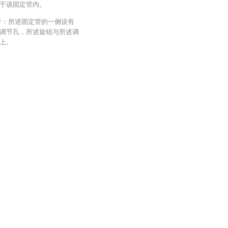
于该固定管内。
于：所述固定管的一侧设有
调节孔，所述旋钮与所述调
上。