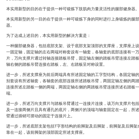
本实用新型的目的在于提供一种可锻炼下肢肌肉力量灵活性的腿部健身器
本实用新型的另一目的在于提供一种可锻炼下身的同时进行上身锻炼的腿
器。
为了达成上述目的，本实用新型的解决方案是：
一种腿部健身器，包括底部支架、设于底部支架顶部的支撑座，支撑座上
一固定轴，固定轴的左右两端对称套设有一轴套，各轴套的底部连接有一
片，万向支撑片通过转轴连接踏板吊臂，固定轴左侧的踏板吊臂连接左踏
轴右侧的踏板吊臂连接右踏板，左、右踏板呈对称设置。
进一步，所述支撑座为前后两端具有所述固定轴的工字型结构，各固定轴
别套设有所述轴套，各轴套的底部连接所述踏板吊臂，两固定轴左侧的两
连接所述左踏板一侧的两端，两固定轴右侧的两踏板吊臂连接所述右踏板
端。
进一步，所述万向支撑片与踏板吊臂通过一连接片连接，该万向支撑片包
及一连接两侧片且具有通孔的底片，两侧片的顶端与轴套固定在一起，所
臂通过插销可摆动的固定于连接片上。
进一步，所述底部支架包括T字形结构的前脚架及后脚架，前脚架及后脚架
靠在一起，该前脚架的顶部固定所述支撑座。