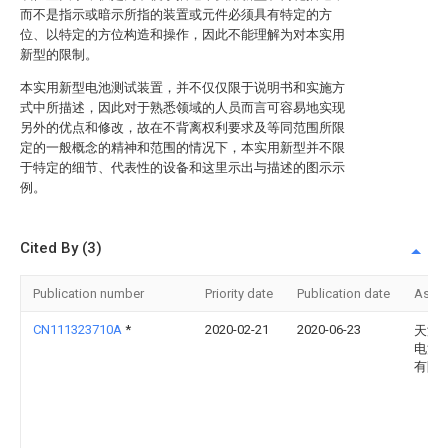
而不是指示或暗示所指的装置或元件必须具有特定的方
位、以特定的方位构造和操作，因此不能理解为对本实用
新型的限制。
本实用新型电池测试装置，并不仅仅限于说明书和实施方
式中所描述，因此对于熟悉领域的人员而言可容易地实现
另外的优点和修改，故在不背离权利要求及等同范围所限
定的一般概念的精神和范围的情况下，本实用新型并不限
于特定的细节、代表性的设备和这里示出与描述的图示示
例。
Cited By (3)
Publication number
Priority date
Publication date
Assi
CN111323710A
*
2020-02-21
2020-06-23
天津
电池
有限