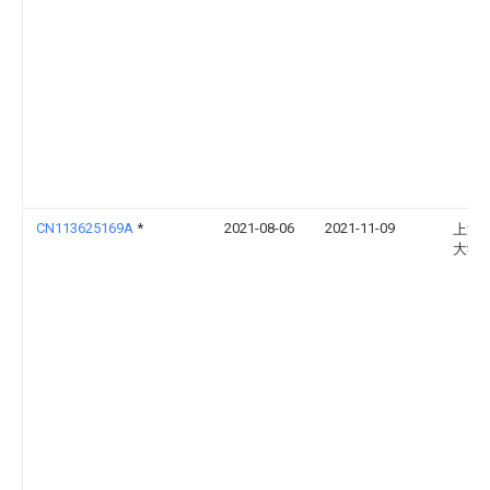
CN113625169A
*
2021-08-06
2021-11-09
上海
大学