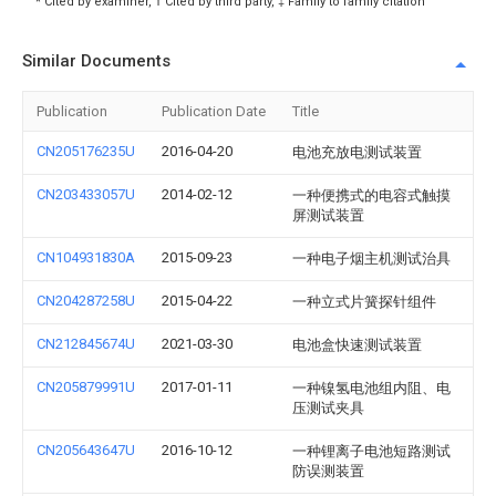
* Cited by examiner, † Cited by third party, ‡ Family to family citation
Similar Documents
Publication
Publication Date
Title
CN205176235U
2016-04-20
电池充放电测试装置
CN203433057U
2014-02-12
一种便携式的电容式触摸
屏测试装置
CN104931830A
2015-09-23
一种电子烟主机测试治具
CN204287258U
2015-04-22
一种立式片簧探针组件
CN212845674U
2021-03-30
电池盒快速测试装置
CN205879991U
2017-01-11
一种镍氢电池组内阻、电
压测试夹具
CN205643647U
2016-10-12
一种锂离子电池短路测试
防误测装置