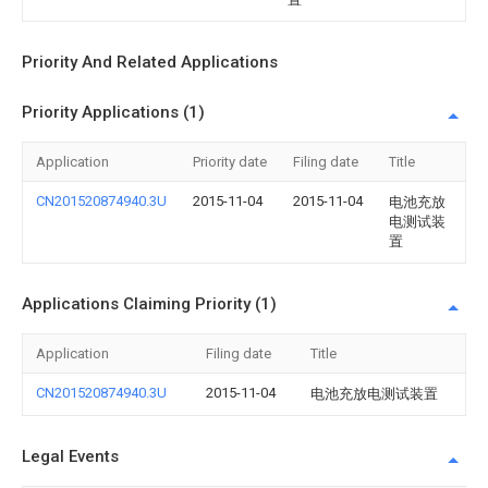
Priority And Related Applications
Priority Applications (1)
Application
Priority date
Filing date
Title
CN201520874940.3U
2015-11-04
2015-11-04
电池充放
电测试装
置
Applications Claiming Priority (1)
Application
Filing date
Title
CN201520874940.3U
2015-11-04
电池充放电测试装置
Legal Events