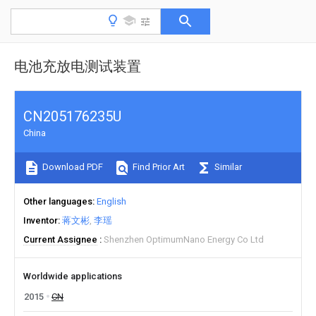
电池充放电测试装置
CN205176235U
China
Download PDF
Find Prior Art
Similar
Other languages
English
Inventor
蒋文彬
李瑶
Current Assignee
Shenzhen OptimumNano Energy Co Ltd
Worldwide applications
2015
CN