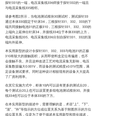
探针331的一端，电压采集线336焊接于探针332的一端且
与电流采集线335相邻。
请参考图2所示，当电池测试模块30测试时，测试探针33
通过本体330固定于针床34，三根探针331、332、333的下
端共同接触电池31的正极310，三根探针331、332、333的
上端向上延伸出针床34，并接线334位于本体330的上方，
电流采集线335、电压采集线336分别自探针331、332的顶
端向外延伸。
本实用新型的设计令探针331、332、333与电池31的正极
310有较大的接触面积，从而即使料盒定位有偏差，也不
会接触不良。并且这种改进工艺对电流采集无影响，电压
采集数据偏大0.001V，而设备的测试精度±0.01V范围，满
足设备测试要求。同时这种设计相较现有的设备大大提高
了厂房利用率。
在其它实施方式中，柜体10内可以设有更多的测试台20，
每个测试台20上也可以设置更多组电池测试模块30。并接
线334也可以位于本体330的下方。
在本实用新型的描述中，需要理解的是，术语“上”、“下”、
“顶”、“外”等指示的方位或位置关系为基于附图所示的方位
或位置关系，仅是为了便于描述本实用新型和简化描述，