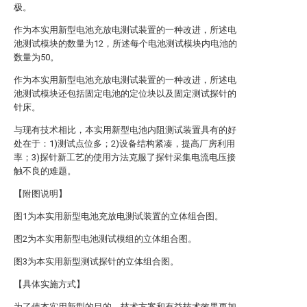
极。
作为本实用新型电池充放电测试装置的一种改进，所述电
池测试模块的数量为12，所述每个电池测试模块内电池的
数量为50。
作为本实用新型电池充放电测试装置的一种改进，所述电
池测试模块还包括固定电池的定位块以及固定测试探针的
针床。
与现有技术相比，本实用新型电池内阻测试装置具有的好
处在于：1)测试点位多；2)设备结构紧凑，提高厂房利用
率；3)探针新工艺的使用方法克服了探针采集电流电压接
触不良的难题。
【附图说明】
图1为本实用新型电池充放电测试装置的立体组合图。
图2为本实用新型电池测试模组的立体组合图。
图3为本实用新型测试探针的立体组合图。
【具体实施方式】
为了使本实用新型的目的、技术方案和有益技术效果更加