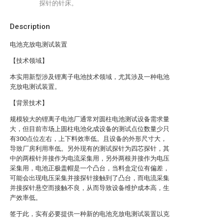
探针的针床。
Description
电池充放电测试装置
【技术领域】
本实用新型涉及锂离子电池技术领域，尤其涉及一种电池
充放电测试装置。
【背景技术】
规模较大的锂离子电池厂通常对圆柱电池测试设备需求量
大，但目前市场上圆柱电池化成设备的测试点位数量少只
有300点位左右，上下料效率低。且设备的外形尺寸大，
导致厂房利用率低。另外现有的测试探针为四芯探针，其
中的两根针并接作为电流采集用，另外两根并接作为电压
采集用，电池正极盖帽是一个凸台，当料盒定位有偏差，
可能会出现电压采集并接探针接触到了凸台，而电流采集
并接探针悬空而接触不良，从而导致设备维护成本高，生
产效率低。
签于此，实有必要提供一种新的电池充放电测试装置以克