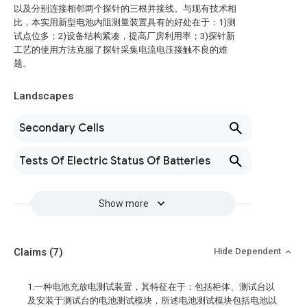
以及分别连接相邻两个探针的三根并接线。与现有技术相
比，本实用新型电池内阻测量装置具有的好处在于：1)测
试点位多；2)设备结构紧凑，提高厂房利用率；3)探针新
工艺的使用方法克服了探针采集电流电压接触不良的难
题。
Landscapes
Secondary Cells
Tests Of Electric Status Of Batteries
Show more
Claims
(7)
Hide Dependent
1.一种电池充放电测试装置，其特征在于：包括柜体、测试台以
及安装于测试台的电池测试模块，所述电池测试模块包括电池以