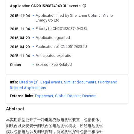
Application CN201520874940.3U events
Application filed by Shenzhen OptimumNano
2015-11-04
Energy Co Ltd
Priority to CN201520874940.3U
2015-11-04
Application granted
2016-04-20
Publication of CN205176235U
2016-04-20
Anticipated expiration
2025-11-04
Expired - Fee Related
Status
Info
Cited by (3)
Legal events
Similar documents
Priority and
Related Applications
External links
Espacenet
Global Dossier
Discuss
Abstract
本实用新型公开了一种电池充放电测试装置，包括柜体、
测试台以及安装于测试台的电池测试模块，所述电池测试
模块包括电池以及测试探针，所述测试探针包括三根探针