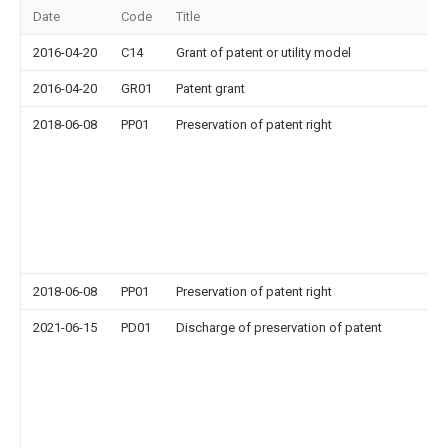
Date
Code
Title
2016-04-20
C14
Grant of patent or utility model
2016-04-20
GR01
Patent grant
2018-06-08
PP01
Preservation of patent right
2018-06-08
PP01
Preservation of patent right
2021-06-15
PD01
Discharge of preservation of patent