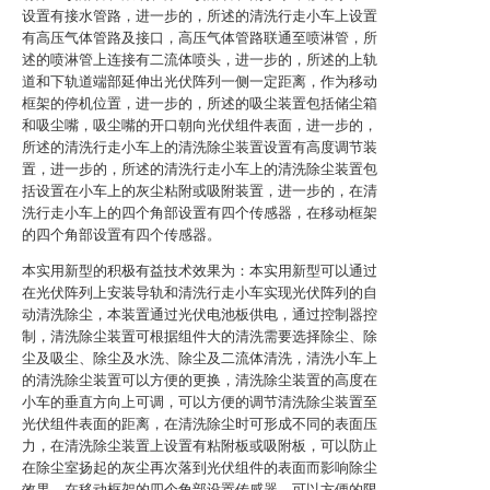
设置有接水管路，进一步的，所述的清洗行走小车上设置
有高压气体管路及接口，高压气体管路联通至喷淋管，所
述的喷淋管上连接有二流体喷头，进一步的，所述的上轨
道和下轨道端部延伸出光伏阵列一侧一定距离，作为移动
框架的停机位置，进一步的，所述的吸尘装置包括储尘箱
和吸尘嘴，吸尘嘴的开口朝向光伏组件表面，进一步的，
所述的清洗行走小车上的清洗除尘装置设置有高度调节装
置，进一步的，所述的清洗行走小车上的清洗除尘装置包
括设置在小车上的灰尘粘附或吸附装置，进一步的，在清
洗行走小车上的四个角部设置有四个传感器，在移动框架
的四个角部设置有四个传感器。
本实用新型的积极有益技术效果为：本实用新型可以通过
在光伏阵列上安装导轨和清洗行走小车实现光伏阵列的自
动清洗除尘，本装置通过光伏电池板供电，通过控制器控
制，清洗除尘装置可根据组件大的清洗需要选择除尘、除
尘及吸尘、除尘及水洗、除尘及二流体清洗，清洗小车上
的清洗除尘装置可以方便的更换，清洗除尘装置的高度在
小车的垂直方向上可调，可以方便的调节清洗除尘装置至
光伏组件表面的距离，在清洗除尘时可形成不同的表面压
力，在清洗除尘装置上设置有粘附板或吸附板，可以防止
在除尘室扬起的灰尘再次落到光伏组件的表面而影响除尘
效果，在移动框架的四个角部设置传感器，可以方便的限