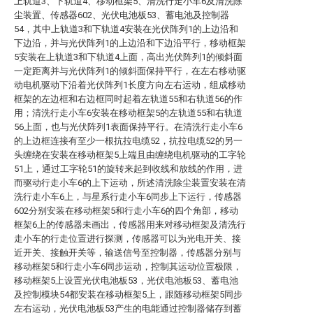
上轨道3、下轨道4、移动框架5、清洗行走小车6及清洗除
尘装置、传感器602、光伏电池板53、蓄电池及控制器
54，其中上轨道3和下轨道4安装在光伏阵列1的上边沿和
下边沿，并与光伏阵列1的上边沿和下边沿平行，移动框架
5安装在上轨道3和下轨道4上面，高出光伏阵列1的倾斜面
一定距离并与光伏阵列1的倾斜面保持平行，在左右移动驱
动电机驱动下沿着光伏阵列1长度方向左右运动，组成移动
框架的左边框和右边框同时起着左轨道55和右轨道56的作
用；清洗行走小车6安装在移动框架5的左轨道55和右轨道
56上面，也与光伏阵列1表面保持平行。在清洗行走小车6
的上边框连接有至少一根抗拉电缆52，抗拉电缆52的另一
头缠绕在安装在移动框架5上端且由缠绕电机驱动的工字轮
51上，通过工字轮51的旋转来起到收线和放线的作用，进
而驱动行走小车6的上下运动，所述清洗除尘装置安装在清
洗行走小车6上，与星系行走小车6同步上下运行，传感器
602分别安装在移动框架5和行走小车6的四个角部，移动
框架6上的传感器未画出，传感器用来对移动框架及清洗行
走小车的行走位置进行探测，传感器可以为光电开关、接
近开关、接触开关等，输送信号至控制器，传感器分别与
移动框架5和行走小车6同步运动，控制其运动位置极限，
移动框架5上设置光伏电池板53，光伏电池板53、蓄电池
及控制模块54都安装在移动框架5上，跟随移动框架5同步
左右运动，光伏电池板53产生的电能通过控制器储存到蓄