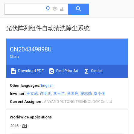
光伏阵列组件自动清洗除尘系统
CN204349898U
China
Download PDF
Find Prior Art
Similar
Other languages
English
Inventor
王立武
许明现
李玉兰
张国亮
翟志勋
秦小俐
Current Assignee
ANYANG YUTONG TECHNOLOGY Co Ltd
Worldwide applications
2015
CN