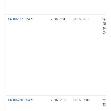
CN105577102A
*
2015-12-31
2016-05-11
海宁
阁太
科技
公司
CN105728360A
*
2016-05-13
2016-07-06
常州
院