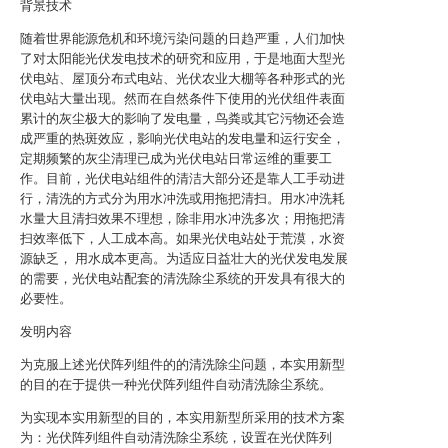
背景技术
随着世界能源危机和环境污染问题的日趋严重，人们加快
了对太阳能光伏发电技术的研究和应用，于是地面大型光
伏电站、屋顶分布式电站、光伏农业大棚等各种形式的光
伏电站大量出现。然而在自然条件下使用的光伏组件表面
累计的灰尘极大的影响了发电量，鸟粪或其它污物还会造
成严重的热斑效应，影响光伏电站的发电量和运行安全，
定期频繁的灰尘清理已成为光伏电站日常运维的重要工
作。目前，光伏电站组件的清洁大部分还是靠人工手动进
行，清洗的方式分为用水冲洗或用拖把清扫。用水冲洗耗
水量大且清扫效果不理想，除非用水冲洗多次；用拖把清
扫效率低下，人工成本高。如果光伏电站处于荒漠，水资
源缺乏， 用水成本更高。为适应日益壮大的光伏发电发展
的需要，光伏电站配套的清洗除尘系统的开发具有很大的
必要性。
发明内容
为克服上述光伏阵列组件的的清洗除尘问题，本实用新型
的目的在于提供一种光伏阵列组件自动清洗除尘系统。
为实现本实用新型的目的，本实用新型所采用的技术方案
为：光伏阵列组件自动清洗除尘系统，设置在光伏阵列