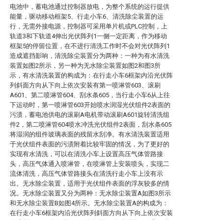
电池中，蓄电池通过控制器放电，为整个系统的运行提供
能量，驱动移动框架5、行走小车6、清洗除尘装置的运
行，无需外接电源，控制器可采用单片机或PLC控制，上
轨道3和下轨道4伸出光伏阵列1一侧一定距离，作为移动
框架5的停留位置，在不进行清洗工作时不会对光伏阵列1
造成遮挡影响，清洗除尘装置分为两种：一种为有水清洗
装置如图2所示，另一种为无水除尘装置如图2和图3所
示，有水清洗装置的构成为：在行走小车6框架内沿光伏阵
列斜面方向从下向上依次安装有第一喷淋管603、滚刷
A601、第二喷淋管604、刮水条605，当行走小车6从上往
下运动时，第一喷淋管603开始喷水润湿光伏组件2表面的
污渍，蓄电池供电的滚刷A电机带动滚刷A601旋转清洗组
件2，第二喷淋管604喷水冲洗光伏组件2表面，刮水条605
将湿润的组件玻璃表面的残留水刮净。有水清洗装置适用
于光伏组件表面的污渍附着比较牢固的情况，为了更好的
实现有水清洗，可以在清洗小车上设置高压气体管路接
头，高压气体通入喷淋管，在喷淋管上安装喷头，实现二
流体清洗，高压气体管路接头在清洗行走小车上没有示
出。无水除尘装置，适用于光伏组件表面的浮灰较多的情
况。无水除尘装置又分为两种：无水除尘装置A如图3所示
和无水除尘装置B如图4所示。无水除尘装置A的构成为：
在行走小车6框架内沿光伏阵列斜面方向从下向上依次安装