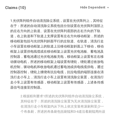
Claims
(10)
Hide Dependent
1.光伏阵列组件自动清洗除尘系统，设置在光伏阵列上，其特征
在于：所述的自动清洗除尘系统包括分别设置在光伏阵列顶部上
的左右方向的上轨道、设置在光伏阵列底部的左右方向的下轨
道，在上轨道和下轨道上支撑设置有左右方向移动框架，所述的
移动框架包括与光伏阵列斜面平行的左轨道、右轨道，清洗行走
小车设置在移动框架上的轨道上沿移动框架斜面上下移动，移动
框架上设置供电线缆或在移动框架上设置光伏电池板、蓄电池及
控制器，蓄电池通过光伏电池板充电，移动框架上设置有左右移
动驱动电机，所述的移动框架上端设置有绕轮，绕轮通过收放电
机控制，驱动电机和收放电机通过蓄电池或供电线缆供电，通过
控制器控制，绕轮上缠绕有抗拉电缆，抗拉电缆的端部连接在清
洗行走小车上，清洗行走小车上设置有清洗除尘装置，在清洗行
走小车上设置有传感器，移动框架上设置有传感器，上述各传感
器信号连接至控制器。
2.根据权利要求1所述的光伏阵列组件自动清洗除尘系统，
其特征在于：所述的清洗除尘装置为无水清洗除尘装置，
在清洗行走小车框架内从下向上依次安装有滚刷和至少一
个布条刷，所述的布条刷包括刷辊和3-6道沿着刷辊周向设