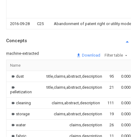
2016-09-28
C25
Abandonment of patent right or utility model t
Concepts
machine-extracted
Download
Filter table
Name
dust
title,claims,abstract,description
95
0.000
title,claims,abstract,description
21
0.000
pelletization
cleaning
claims,abstract,description
111
0.000
storage
claims,abstract,description
19
0.000
water
claims,description
26
0.000
fabric
claims,description
11
0.000