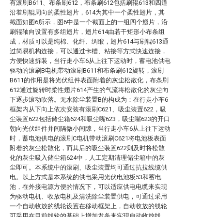
有滚刷B611、布条刷612，布条刷612包括刷辊613和四道
沿着刷辊周向的柔性翅片，614为其中一个柔性翅片，其
截面如图6所示，图6中是一个截面上的一组四个翅片，沿
刷辊轴向设置有多组翅片，翅片614由若干矩形小布条组
成，材质可以是纯棉、化纤、绸缎，翅片614与刷辊613通
过简易机构连接，可以通过卡槽、粘接等方式快速连接，
方便快速拆装，当行走小车6从上往下运动时，蓄电池供电
驱动的滚刷B电机带动滚刷B611和布条刷612旋转，滚刷
B611的作用是将光伏组件表面附着的灰尘松散化，布条刷
612通过旋转时柔性翅片614产生的气流将松散化的灰尘向
下逐步滚动吹落。无水除尘装置B的构成为：在行走小车6
框架内从下向上依次安装有滚刷C621、吸尘装置622，吸
尘装置622包括储尘箱624和吸尘嘴623，吸尘嘴623的开口
朝向光伏组件并间隔微小间隙，当行走小车6从上往下运动
时，蓄电池供电的滚刷C电机带动滚刷C621将电池板表面
附着的灰尘松散化，而其后的吸尘装置622则及时将松散
化的灰尘吸入储尘箱624中，人工定期清理储尘箱中的灰
尘即可。本系统中的滚刷、吸尘装置均可通过抗拉线缆供
电。以上方式是本系统的供电采用光伏电池板53和蓄电
池，在外接电源方便的情况下，可以适应供电电缆来实现
为驱动电机、收放电机及清洗除尘装置供电，可通过采用
一个自动收放的线轮设置在移动框架上，自动收放的线轮
可采用在目前线轮的基础上增加发条来实现自动收放线，