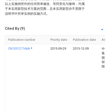
以上实施例所作的任何简单修改、等同变化与修饰，均属
于本实用新型技术方案的范围，且本实用新型亦不受限于
说明书中所举实例的实施方式。
Cited By (9)
Publication number
Priority date
Publication date
Assi
CN105127166A
*
2015-09-29
2015-12-09
中国
集团
能源
研究
限公