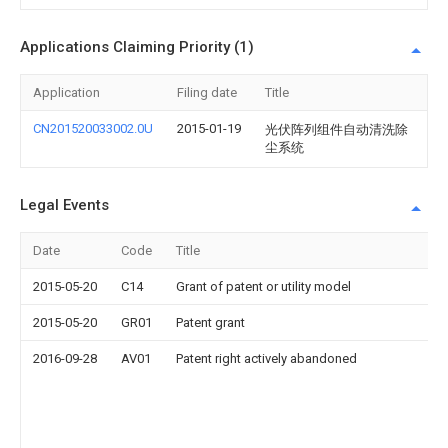
Applications Claiming Priority (1)
Application
Filing date
Title
CN201520033002.0U
2015-01-19
光伏阵列组件自动清洗除
尘系统
Legal Events
Date
Code
Title
2015-05-20
C14
Grant of patent or utility model
2015-05-20
GR01
Patent grant
2016-09-28
AV01
Patent right actively abandoned