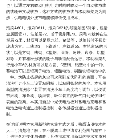
也可以通过左右驱动电机行走时同时驱动一个自动收放线
的线轮来实现收放，这种方式的收放线与移动框架更为同
步，供电电缆外接市电能够降低使用成本。
滚刷A601、滚刷B611、滚刷C621的截面如图5所示，包括
金属圆管71、注塑层72、若干撮刷毛73。刷毛73栽种在注
塑层72里，材质可以是尼龙丝、猪鬃等，以旋转时不损伤
玻璃为宜。上轨道3、下轨道4、左轨道55、右轨道56的形
状可以是方钢、槽钢、C型钢、圆管、角铁、齿条、铝型
材等，并有相应形状的轮子与轨道配合运行。移动框架5、
行走小车6的材质可以是方管、C型钢、铝型材中的一种。
蓄电池可以是锂离子电池、铅酸电池、磷酸铁锂电池中的
一种。为防止扬起的灰尘再次落到光伏阵列的表面，可在
清洗行走小车上设置粘附板，以粘附扬起的灰尘。本实用
新型的清洗除尘装置在清洗小车上高度均可调节，以便调
节滚刷、布条刷、喷淋管、吸尘装置的吸气口到光伏组件
表面的距离。本实用新型中光伏电池板对蓄电池充电和蓄
电池放电均通过控制器控制，各传感器也通过控制器控
制。
在详细说明本实用新型的实施方式之后，熟悉该项技术的
人士可清楚地了解，在不脱离上述申请专利范围与精神下
可进行各种变化与修改，凡依据本实用新型的技术实质对