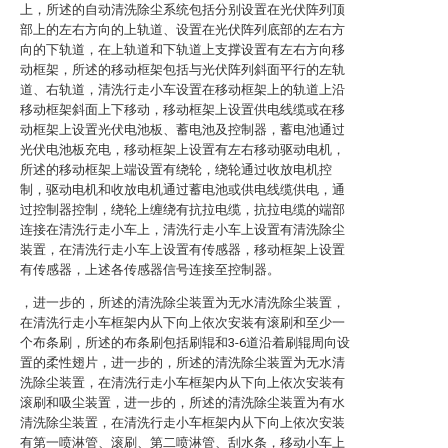
上，所述的自动清洗除尘系统包括分别设置在光伏阵列顶
部上的左右方向的上轨道、设置在光伏阵列底部的左右方
向的下轨道，在上轨道和下轨道上支撑设置有左右方向移
动框架，所述的移动框架包括与光伏阵列斜面平行的左轨
道、右轨道，清洗行走小车设置在移动框架上的轨道上沿
移动框架斜面上下移动，移动框架上设置供电线缆或在移
动框架上设置光伏电池板、蓄电池及控制器，蓄电池通过
光伏电池板充电，移动框架上设置有左右移动驱动电机，
所述的移动框架上端设置有绕轮，绕轮通过收放电机控
制，驱动电机和收放电机通过蓄电池或供电线缆供电，通
过控制器控制，绕轮上缠绕有抗拉电缆，抗拉电缆的端部
连接在清洗行走小车上，清洗行走小车上设置有清洗除尘
装置，在清洗行走小车上设置有传感器，移动框架上设置
有传感器，上述各传感器信号连接至控制器。
，进一步的，所述的清洗除尘装置为无水清洗除尘装置，
在清洗行走小车框架内从下向上依次安装有滚刷和至少一
个布条刷，所述的布条刷包括刷辊和3-6道沿着刷辊周向设
置的柔性翅片，进一步的，所述的清洗除尘装置为无水清
洗除尘装置，在清洗行走小车框架内从下向上依次安装有
滚刷和吸尘装置，进一步的，所述的清洗除尘装置为有水
清洗除尘装置，在清洗行走小车框架内从下向上依次安装
有第一喷淋管、滚刷、第二喷淋管、刮水条，移动小车上