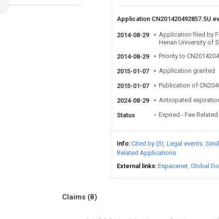
Application CN201420492857.5U e
Application filed by F
2014-08-29
Henan University of 
Priority to CN201420
2014-08-29
Application granted
2015-01-07
Publication of CN20
2015-01-07
Anticipated expiratio
2024-08-29
Expired - Fee Related
Status
Info
Cited by (3)
Legal events
Simi
Related Applications
External links
Espacenet
Global Do
Claims
(8)