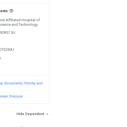
vents
irst Affiliated Hospital of
Science and Technology
492857.5U
4072260U
n
lar documents
Priority and
ssier
Discuss
Hide Dependent