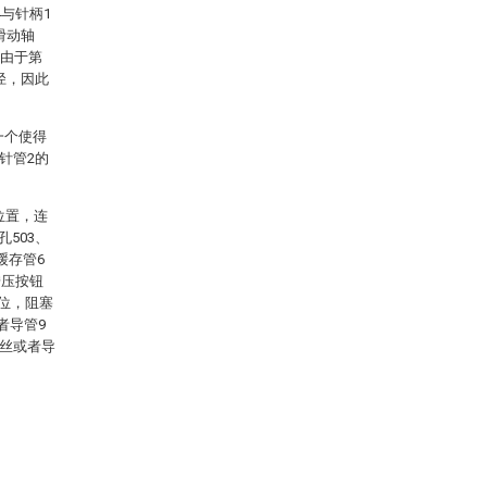
4与针柄1
滑动轴
，由于第
径，因此
一个使得
针管2的
位置，连
503、
缓存管6
按压按钮
错位，阻塞
者导管9
导丝或者导