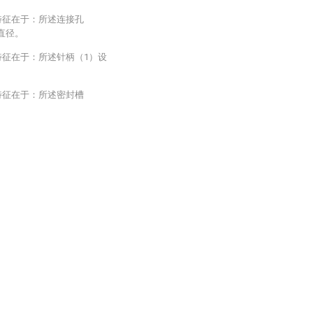
特征在于：所述连接孔
直径。
特征在于：所述针柄（1）设
特征在于：所述密封槽