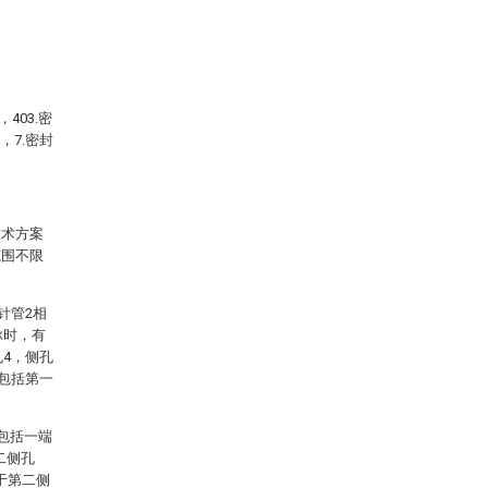
403.密
管，7.密封
技术方案
范围不限
针管2相
脉时，有
孔4，侧孔
4包括第一
包括一端
二侧孔
处于第二侧