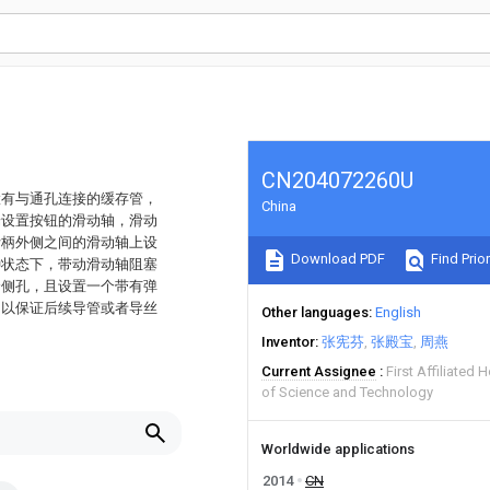
CN204072260U
置有与通孔连接的缓存管，
China
端设置按钮的滑动轴，滑动
针柄外侧之间的滑动轴上设
Download PDF
Find Prior
种状态下，带动滑动轴阻塞
个侧孔，且设置一个带有弹
，以保证后续导管或者导丝
Other languages
English
Inventor
张宪芬
张殿宝
周燕
Current Assignee
First Affiliated 
of Science and Technology
Worldwide applications
2014
CN