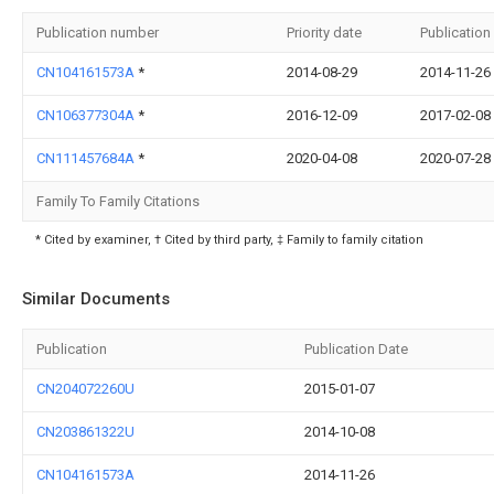
Publication number
Priority date
Publication
CN104161573A
*
2014-08-29
2014-11-26
CN106377304A
*
2016-12-09
2017-02-08
CN111457684A
*
2020-04-08
2020-07-28
Family To Family Citations
* Cited by examiner, † Cited by third party, ‡ Family to family citation
Similar Documents
Publication
Publication Date
CN204072260U
2015-01-07
CN203861322U
2014-10-08
CN104161573A
2014-11-26