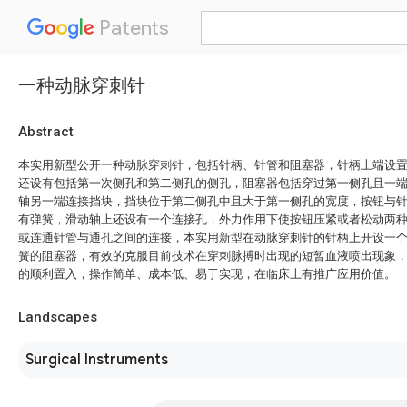
Patents
一种动脉穿刺针
Abstract
本实用新型公开一种动脉穿刺针，包括针柄、针管和阻塞器，针柄上端设
还设有包括第一次侧孔和第二侧孔的侧孔，阻塞器包括穿过第一侧孔且一
轴另一端连接挡块，挡块位于第二侧孔中且大于第一侧孔的宽度，按钮与
有弹簧，滑动轴上还设有一个连接孔，外力作用下使按钮压紧或者松动两
或连通针管与通孔之间的连接，本实用新型在动脉穿刺针的针柄上开设一
簧的阻塞器，有效的克服目前技术在穿刺脉搏时出现的短暂血液喷出现象
的顺利置入，操作简单、成本低、易于实现，在临床上有推广应用价值。
Landscapes
Surgical Instruments