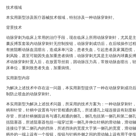
技术领域
本实用新型涉及医疗器械技术领域，特别涉及一种动脉穿刺针。
背景技术
动脉穿刺为临床上常用的治疗手段，现在临床上所用动脉穿刺针，尤其是
囊反搏泵套装内动脉穿刺针无控制按钮，动脉穿刺成功后，在后续操作过
有效阻断动脉血流喷出，造成床单污染，患者失血，引起患者及家属恐慌
刺风险，甚至可能因失血加重患者病情，动脉穿刺尤其是主动脉内球囊反
术动脉穿刺针置入后，在放置导丝前，因动脉压力高，常致动脉血喷出，
床单位，重则致患者失血，加重病情。
实用新型内容
为解决上述技术中存在这一问题，本实用新型提供了一种在动脉穿刺成功
制防止喷血的动脉穿刺针。
本实用新型为解决上述技术问题，所采用的技术方案为：一种动脉穿刺针
柄和针管，针柄中设置有与针管相通的通孔，所述通孔上端连接设有刻度
存管，所述针柄侧面设有与通孔相通的侧孔，侧孔包括第一侧孔和第二侧
括阻塞器，所述阻塞器包括一端穿过第一侧孔并伸出针柄的滑动轴，滑动
连接位于第二侧孔内的挡块，所述挡块的宽度大于第一侧孔的宽度，滑动
柄外的一端上设有一个按钮，按钮与针柄外侧之间的滑动轴上设有用于使