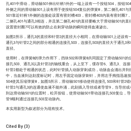
孔401中滑动，滑动轴501伸出针柄1外的一端上设有一个按钮504，按钮50
外侧之间的滑动轴501上设有用于使按钮504复位的弹簧8，第二侧孔401与
501靠近针柄1外侧的连接处设置有密封槽403，密封槽403内装有密封圈7
二侧孔401与通孔3相连，并且第二侧孔401的直径要略大于滑动轴501的直
设置密封圈7可以有效的防止在刺穿动脉的瞬间使得血液渗出。
如图2所示，通孔3的直径和针管2的直径大小相同，在滑动轴501上还设有
通孔3与针管2之间的部分相通的连接孔503，连接孔503的直径大于通孔3和
直径。
使用时，在弹簧8的弹力作用下，挡块502和弹簧8共同固定了滑动轴501的
接孔503、通孔3以及针管2的轴线重合，从上至下，缓存管6、通孔3、连接孔
针管2都处于相通的状态，此时针管插入动脉穿刺成功，动脉血会涌出并到
中，当血液到达刻度标记时，用左手固定动脉穿刺针，并用左手拇指迅速
504使其压缩弹簧8，如图5所示，滑动轴501移动使得连接孔 503和针管2
针管2与通孔3的连通使血液不能外涌，此刻插入导丝或者导管9，当导丝或
到达滑动轴501的位置时，松开按钮，使滑动轴501带动连接孔503复位，
管9顺利通过连接孔503至动脉内。
本实用新型为叙述部分为现有技术。
Cited By (3)