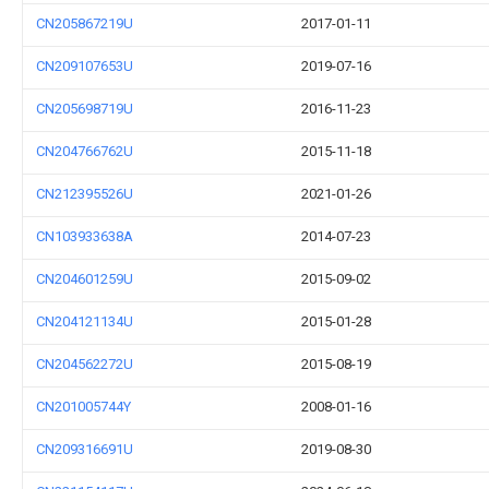
CN205867219U
2017-01-11
CN209107653U
2019-07-16
CN205698719U
2016-11-23
CN204766762U
2015-11-18
CN212395526U
2021-01-26
CN103933638A
2014-07-23
CN204601259U
2015-09-02
CN204121134U
2015-01-28
CN204562272U
2015-08-19
CN201005744Y
2008-01-16
CN209316691U
2019-08-30