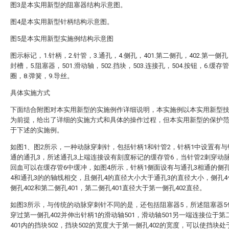
图3是本实用新型的阻塞器结构示意图。
图4是本实用新型针柄结构示意图。
图5是本实用新型实施例结构示意图
图示标记，1.针柄，2.针管，3.通孔，4.侧孔，401.第二侧孔，402.第一侧孔，
封槽，5.阻塞器，501.滑动轴，502.挡块，503.连接孔，504.按钮，6.缓存
圈，8.弹簧，9.导丝。
具体实施方式
下面结合附图对本实用新型的实施例作详细说明，本实施例以本实用新型
为前提，给出了详细的实施方式和具体的操作过程，但本实用新型的保护
于下述的实施例。
如图1、图2所示，一种动脉穿刺针，包括针柄1和针管2，针柄1中设置有与
通的通孔3，所述通孔3上端连接设有刻度标记的缓存管6，当针管2刺穿动
回血可以在缓存管6中缓冲，如图4所示，针柄1侧面设有与通孔3相通的侧
4和通孔3的的轴线相交，且侧孔4的直径大小大于通孔3的直径大小，侧孔
侧孔402和第二侧孔401，第二侧孔401直径大于第一侧孔402直径。
如图3所示，与传统的动脉穿刺针不同的是，还包括阻塞器5，所述阻塞器5
穿过第一侧孔402并伸出针柄1的滑动轴501，滑动轴501另一端连接位于第
401内的挡块502，挡块502的宽度大于第一侧孔402的宽度，可以使挡块