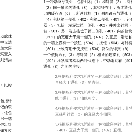
1.一种动脉穿刺针，包括针柄（1）和针管（2），
（2）同一轴线的通孔（3），其特征在于：所述通孔
记的缓存管（6），所述针柄（1）侧面设有与通孔（
（4）包括第一侧孔（402）和第二侧孔（401），
器（5）包括一端穿过第一侧孔（402）并伸出针柄（
轴（501）另一端连接位于第二侧孔（401）内的挡块
主动脉球
（502）的宽度大于第一侧孔（402）的宽度，滑动轴
程中无法
的一端上设有一个按钮（504），按钮（504）与针
，加大穿
（501）上设有用于使按钮（504）复位的弹簧（8）
搏泵置入
一个使得通孔（3）与针管（2）相通的连接孔（50
轻则污染
（504）压紧或者松动两种状态下，带动滑动轴（50
通孔（3）之间的连接。
2.根据权利要求1所述的一种动脉穿刺针，其
直径大于通孔（3）的直径。
后可以控
3.根据权利要求1所述的一种动脉穿刺针，其
线与通孔（3）轴线相交。
，包括针
标记的缓
4.根据权利要求1所述的一种动脉穿刺针，其
孔，还包
直径和针管（2）的直径大小相同。
轴另一端
5.根据权利要求1所述的一种动脉穿刺针，其
轴伸出针
（401）直径大于第一侧孔（402）直径。
按钮复位