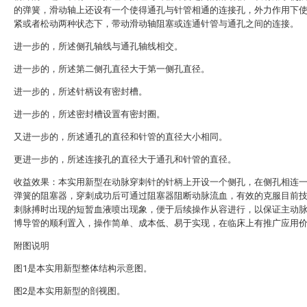
的弹簧，滑动轴上还设有一个使得通孔与针管相通的连接孔，外力作用下
紧或者松动两种状态下，带动滑动轴阻塞或连通针管与通孔之间的连接。
进一步的，所述侧孔轴线与通孔轴线相交。
进一步的，所述第二侧孔直径大于第一侧孔直径。
进一步的，所述针柄设有密封槽。
进一步的，所述密封槽设置有密封圈。
又进一步的，所述通孔的直径和针管的直径大小相同。
更进一步的，所述连接孔的直径大于通孔和针管的直径。
收益效果：本实用新型在动脉穿刺针的针柄上开设一个侧孔，在侧孔相连
弹簧的阻塞器，穿刺成功后可通过阻塞器阻断动脉流血，有效的克服目前
刺脉搏时出现的短暂血液喷出现象，便于后续操作从容进行，以保证主动
博导管的顺利置入，操作简单、成本低、易于实现，在临床上有推广应用
附图说明
图1是本实用新型整体结构示意图。
图2是本实用新型的剖视图。