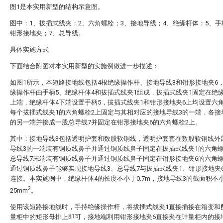
图1是本实用新型的结构示意图。
图中：1、拔插式线夹；2、六角螺栓；3、接地导线；4、绝缘杆体；5、手
钳形接地夹；7、总导线。
具体实施方式
下面结合附图对本实用新型的实施例做进一步描述：
如图1所示，本短路接地线包括4根绝缘操作杆、接地导线3和钳形接地夹6
缘操作杆由手柄5、绝缘杆体4和拔插式线夹1组成，拔插式线夹1固定在绝
上端，绝缘杆体4下端设置手柄5，拔插式线夹1和钳形接地夹6上均设置六
每个拔插式线夹1的六角螺栓2上固定与其相对应的接地导线3的一端，各接
的另一端并接成一股总导线7并固定在钳形接地夹6的六角螺栓2上。
其中：接地导线3包括透明护套和数股软铜线，透明护套套在数股软铜线外
导线3的一端装有铜质线鼻子并通过铜质线鼻子固定在拔插式线夹1的六角螺
总导线7末端装有铜质线鼻子并通过铜质线鼻子固定在钳形接地夹6的六角螺
通过铜质线鼻子能够实现接地导线3、总导线7与拔插式线夹1、钳形接地夹
连接。本实施例中，绝缘杆体4的长度不小于0.7m，接地导线3的截面积不
2
25mm
。
使用该短路接地线时，手持绝缘操作杆，将拔插式线夹1直接插接在箱变和
量柜中的矩形母排上即可，接地端利用钳形接地夹6直接夹在计量柜内的接