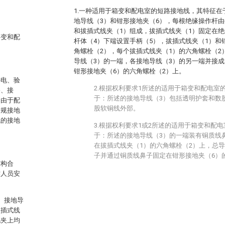
1.一种适用于箱变和配电室的短路接地线，其特征在
地导线（3）和钳形接地夹（6），每根绝缘操作杆由
和拔插式线夹（1）组成，拔插式线夹（1）固定在绝
箱变和配
杆体（4）下端设置手柄（5），拔插式线夹（1）和
角螺栓（2），每个拔插式线夹（1）的六角螺栓（2
导线（3）的一端，各接地导线（3）的另一端并接成
钳形接地夹（6）的六角螺栓（2）上。
停电、验
2.根据权利要求1所述的适用于箱变和配电室
路、接
于：所述的接地导线（3）包括透明护套和数
，由于配
股软铜线外部。
常规接地
线的接地
3.根据权利要求1或2所述的适用于箱变和配
于：所述的接地导线（3）的一端装有铜质线
在拔插式线夹（1）的六角螺栓（2）上，总
子并通过铜质线鼻子固定在钳形接地夹（6）
结构合
作人员安
、接地导
拔插式线
地夹上均