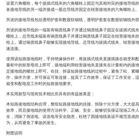
设置六角螺栓，每个拔插式线夹的六角螺栓上固定与其相对应的接地导线
各接地导线的另一端并接成一股总导线并固定在钳形接地夹的六角螺栓上
所述的接地导线包括透明护套和数股软铜线，透明护套套在数股软铜线外
所述的接地导线的一端装有铜质线鼻子并通过铜质线鼻子固定在拔插式线
螺栓上，总导线末端装有铜质线鼻子并通过铜质线鼻子固定在钳形接地夹
栓上。通过铜质线鼻子能够实现接地导线、总导线与拔插式线夹、钳形接
速连接。
使用该短路接地线时，手持绝缘操作杆，将拔插式线夹直接插接在箱变和
量柜中的矩形母排上即可，接地端利用钳形接地夹直接夹在计量柜内的接
定接地线的螺丝上即可。在挂、拆该短路接地线的过程中，避免了松、紧
作，操作方便，并可保证可靠连接，提高了工作效率，保证了工作安全，
箱变和配电室工作时的短路接地要求。
本实用新型与现有技术相比所具有的有益效果是：
本短路接地线结构合理，整组短路接地线的挂接、拆除十分方便，大大提
效率，而且接地线的使用方法科学、正确、安全，能够切实保证现场工作
全，消除了倒送电、误送电等安全隐患，杜绝了因接地线装设不规范造成
为，从而避免了事故的发生。
附图说明