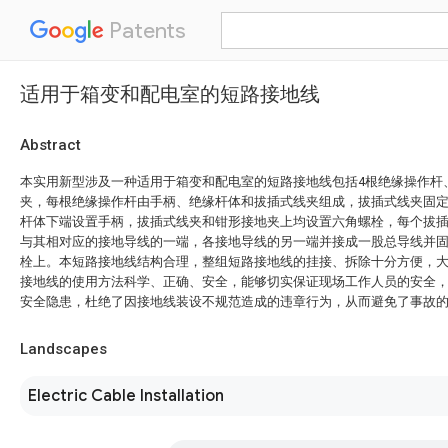
Patents
适用于箱变和配电室的短路接地线
Abstract
本实用新型涉及一种适用于箱变和配电室的短路接地线包括4根绝缘操作杆
夹，每根绝缘操作杆由手柄、绝缘杆体和拔插式线夹组成，拔插式线夹固
杆体下端设置手柄，拔插式线夹和钳形接地夹上均设置六角螺栓，每个拔
与其相对应的接地导线的一端，各接地导线的另一端并接成一股总导线并
栓上。本短路接地线结构合理，整组短路接地线的挂接、拆除十分方便，
接地线的使用方法科学、正确、安全，能够切实保证现场工作人员的安全
安全隐患，杜绝了因接地线装设不规范造成的违章行为，从而避免了事故
Landscapes
Electric Cable Installation