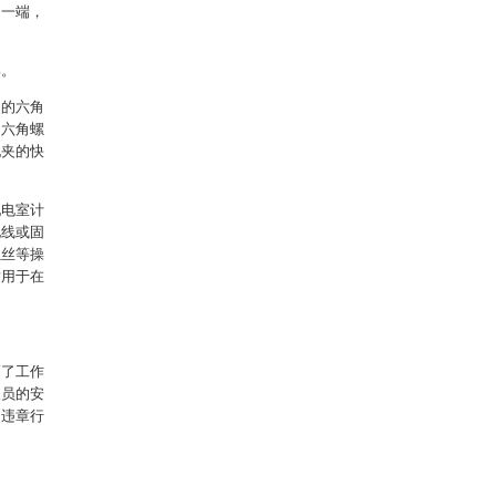
的一端，
。
部。
夹的六角
的六角螺
地夹的快
配电室计
地线或固
螺丝等操
适用于在
高了工作
人员的安
的违章行