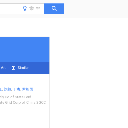
 Art
Similar
江
刘毅
于杰
尹相国
ly Co of State Grid
ate Grid Corp of China SGCC