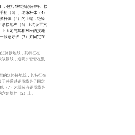
于：包括4根绝缘操作杆、接
手柄（5）、绝缘杆体（4）
缘杆体（4）的上端，绝缘
钳形接地夹（6）上均设置六
）上固定与其相对应的接地
一股总导线（7）并固定在
的短路接地线，其特征在
股软铜线，透明护套套在数
电室的短路接地线，其特征在
鼻子并通过铜质线鼻子固定
导线（7）末端装有铜质线鼻
的六角螺栓（2）上。