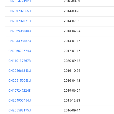
CN205429192U
2016-08-03
CN203787855U
2014-08-20
CN203707371U
2014-07-09
CN202906330U
2013-04-24
CN203398357U
2014-01-15
CN206022674U
2017-03-15
CN110137867B
2020-09-18
CN205666343U
2016-10-26
CN205159053U
2016-04-13
CN107247224B
2019-06-04
CN204905454U
2015-12-23
CN205583175U
2016-09-14