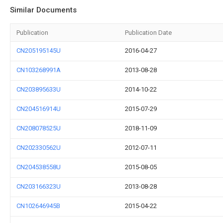
Similar Documents
Publication
Publication Date
CN205195145U
2016-04-27
CN103268991A
2013-08-28
CN203895633U
2014-10-22
CN204516914U
2015-07-29
CN208078525U
2018-11-09
CN202330562U
2012-07-11
CN204538558U
2015-08-05
CN203166323U
2013-08-28
CN102646945B
2015-04-22