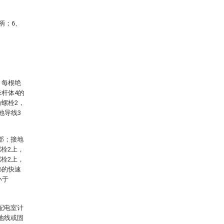
柄；6、
，每根绝
缘杆体4的
角螺栓2，
地导线3
部；接地
栓2上，
栓2上，
6的快速
小于
配电室计
地线或固