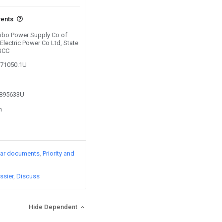
vents
 Zibo Power Supply Co of
lectric Power Co Ltd, State
SGCC
171050.1U
3895633U
n
lar documents
Priority and
ssier
Discuss
Hide Dependent