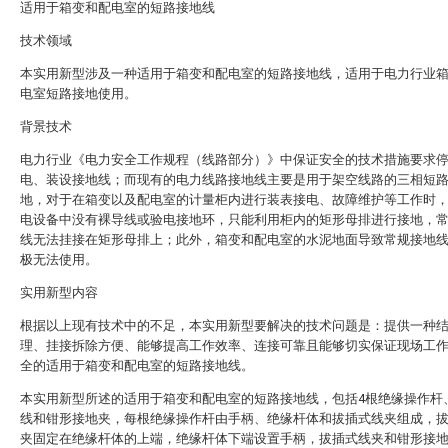
适用于箱变和配电室的短路接地线
技术领域
本实用新型涉及一种适用于箱变和配电室的短路接地线，适用于电力行业
电室短路接地使用。
背景技术
电力行业《电力安全工作规程（线路部分）》中保证安全的技术措施要求
电、装设接地线；而现有的电力线路接地线主要是用于架空线路的三相短
地，对于在箱变以及配电室的计量柜内进行装表接电、故障维护等工作时
电设备中没有裸导线或验电接地环，只能利用柜内的矩形母排进行接地，
线无法挂接在矩形母排上；此外，箱变和配电室的水泥地面导致常规接地
极无法使用。
实用新型内容
根据以上现有技术中的不足，本实用新型要解决的技术问题是：提供一种
理、挂接拆除方便、能够提高工作效率、连接可靠且能够切实保证现场工
全的适用于箱变和配电室的短路接地线。
本实用新型所述的适用于箱变和配电室的短路接地线，包括4根绝缘操作杆
线和钳形接地夹，每根绝缘操作杆由手柄、绝缘杆体和拔插式线夹组成，
夹固定在绝缘杆体的上端，绝缘杆体下端设置手柄，拔插式线夹和钳形接