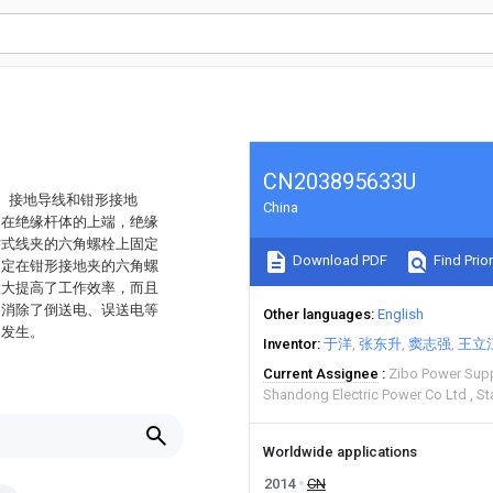
CN203895633U
、接地导线和钳形接地
China
定在绝缘杆体的上端，绝缘
插式线夹的六角螺栓上固定
Download PDF
Find Prior
固定在钳形接地夹的六角螺
大大提高了工作效率，而且
，消除了倒送电、误送电等
Other languages
English
的发生。
Inventor
于洋
张东升
窦志强
王立
Current Assignee
Zibo Power Supp
Shandong Electric Power Co Ltd
St
Worldwide applications
2014
CN