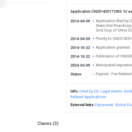
Application CN201420171050.1U e
Application filed by
2014-04-09
State Grid Shandong E
Grid Corp of China 
Priority to CN201420
2014-04-09
Application granted
2014-10-22
Publication of CN20
2014-10-22
Anticipated expiratio
2024-04-09
Expired - Fee Related
Status
Info
Cited by (3)
Legal events
Simi
Related Applications
External links
Espacenet
Global Do
Claims
(3)