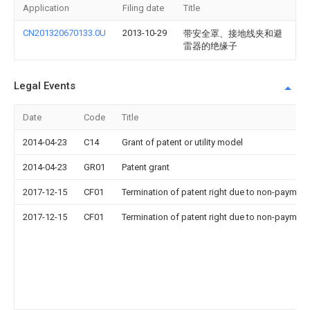
Application
Filing date
Title
CN201320670133.0U
2013-10-29
带安全罩、接地线夹和避
雷器的绝缘子
Legal Events
Date
Code
Title
2014-04-23
C14
Grant of patent or utility model
2014-04-23
GR01
Patent grant
2017-12-15
CF01
Termination of patent right due to non-payment
2017-12-15
CF01
Termination of patent right due to non-payment