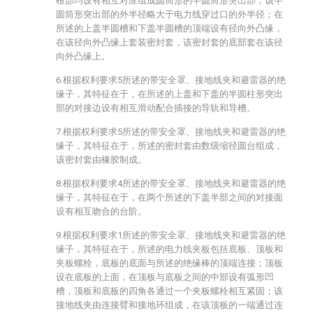
根部均设有相互对应组成圆筒形的半圆筒形突出部，该半
圆筒形突出部的外半径略大于电力线穿过口的外半径；在
所述的上盖半圆槽和下盖半圆槽的顶端设有径向外凸缘，
在该径向外凸缘上套装密封套，该密封套的底部套在该径
向外凸缘上。
6.根据权利要求5所述的带安全罩、接地线夹和避雷器的绝
缘子，其特征在于，在所述的上盖和下盖的半圆柱形突出
部的对接边设有相互滑动配合插接的导轨和导槽。
7.根据权利要求5所述的带安全罩、接地线夹和避雷器的绝
缘子，其特征在于，所述的密封套由数级缩径圆台组成，
该密封套由橡胶制成。
8.根据权利要求4所述的带安全罩、接地线夹和避雷器的绝
缘子，其特征在于，在两个所述的下盖半部之间的对接面
设有相互吻合的台阶。
9.根据权利要求1所述的带安全罩、接地线夹和避雷器的绝
缘子，其特征在于，所述的电力线夹板包括底板、顶板和
夹板螺栓，底板的底面与所述的绝缘棒的顶端连接；顶板
设在底板的上面，在顶板与底板之间的中部设有弧形凹
槽，顶板和底板的四角各通过一个夹板螺栓相互紧固；该
接地线夹由连接臂和接地环组成，在该顶板的一端通过连