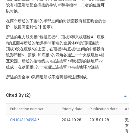
设有相互滑动配合插接的导轨15和导槽25，二者的位置可
以对换。
在两个所述的下盖2的半部之间的对接面设有相互吻合的台
阶，以提高密封性(未图示)。
所述的电力线夹板P包括底板5、顶板3和夹板螺栓4，底板
5的底面与所述的绝缘棒81顶端的金属体88的顶端连接；
顶板3设在底板5的上面，在顶板3与底板5之间的中部设有
弧形凹槽6，顶板3和底板5的四角各通过一个夹板螺栓4相
互紧固。所述的接地线夹7由连接臂71和矩形的接地环72
组成，在该顶板3的一端通过连接臂11与接地环72连接
所述的安全罩B采用透明或不透明塑料注塑制成。
Cited By (2)
Publication number
Priority date
Publication date
Assi
CN104319499A
*
2014-10-28
2015-01-28
无锡
友信
有限