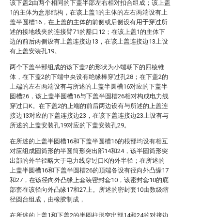
该下盖2由两个相同的下盖半部左右相对扣合组成；该上盖
1的主体为盒形结构，在该上盖1的主体的左右两端设有上
盖半圆槽16，在上盖的主体的前侧或后侧设有用于穿过所
述的接地线夹的连接臂71的豁口12；在该上盖1的主体下
边的前后两侧设有上盖连接边13，在该上盖连接边13上设
有上盖安装孔19。
两个下盖半部组成的该下盖2的形状为小端朝下的四棱锥
体，在下盖2的下端中央设有绝缘棒穿过孔28；在下盖2的
上端的左右两端设有与所述的上盖半圆槽16对应的下盖半
圆槽26，该上盖半圆槽16与下盖半圆槽26相对构成电力线
穿过口K。在下盖2的上端的前后两边设有与所述的上盖连
接边13对应的下盖连接边23，在该下盖连接边23上设有与
所述的上盖安装孔19对应的下盖安装孔29。
在所述的上盖半圆槽16和下盖半圆槽16的根部均设有相互
对应组成圆筒形的半圆筒形突出部14和24，该半圆筒形突
出部的外半径略大于电力线穿过口K的外半径；在所述的
上盖半圆槽16和下盖半圆槽26的顶端各设有径向外凸缘17
和27，在该径向外凸缘上套装密封套10，该密封套10的底
部套在该径向外凸缘17和27上。所述的密封套10由数级缩
径圆台组成，由橡胶制成，
在所述的上盖1和下盖2的半圆柱形突出部14和24的对接边