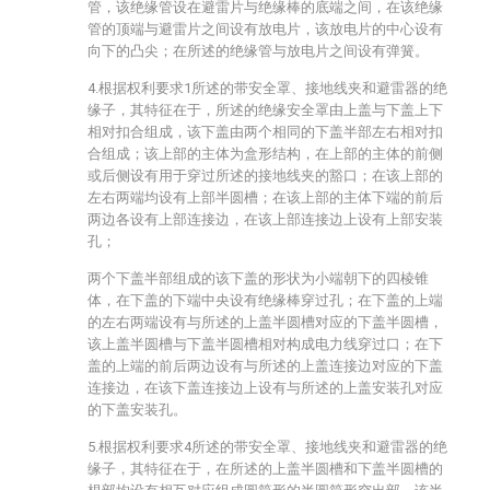
管，该绝缘管设在避雷片与绝缘棒的底端之间，在该绝缘
管的顶端与避雷片之间设有放电片，该放电片的中心设有
向下的凸尖；在所述的绝缘管与放电片之间设有弹簧。
4.根据权利要求1所述的带安全罩、接地线夹和避雷器的绝
缘子，其特征在于，所述的绝缘安全罩由上盖与下盖上下
相对扣合组成，该下盖由两个相同的下盖半部左右相对扣
合组成；该上部的主体为盒形结构，在上部的主体的前侧
或后侧设有用于穿过所述的接地线夹的豁口；在该上部的
左右两端均设有上部半圆槽；在该上部的主体下端的前后
两边各设有上部连接边，在该上部连接边上设有上部安装
孔；
两个下盖半部组成的该下盖的形状为小端朝下的四棱锥
体，在下盖的下端中央设有绝缘棒穿过孔；在下盖的上端
的左右两端设有与所述的上盖半圆槽对应的下盖半圆槽，
该上盖半圆槽与下盖半圆槽相对构成电力线穿过口；在下
盖的上端的前后两边设有与所述的上盖连接边对应的下盖
连接边，在该下盖连接边上设有与所述的上盖安装孔对应
的下盖安装孔。
5.根据权利要求4所述的带安全罩、接地线夹和避雷器的绝
缘子，其特征在于，在所述的上盖半圆槽和下盖半圆槽的