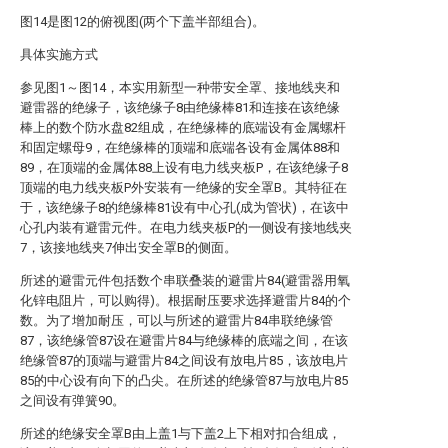
图14是图12的俯视图(两个下盖半部组合)。
具体实施方式
参见图1～图14，本实用新型一种带安全罩、接地线夹和
避雷器的绝缘子，该绝缘子8由绝缘棒81和连接在该绝缘
棒上的数个防水盘82组成，在绝缘棒的底端设有金属螺杆
和固定螺母9，在绝缘棒的顶端和底端各设有金属体88和
89，在顶端的金属体88上设有电力线夹板P，在该绝缘子8
顶端的电力线夹板P外安装有一绝缘的安全罩B。其特征在
于，该绝缘子8的绝缘棒81设有中心孔(成为管状)，在该中
心孔内装有避雷元件。在电力线夹板P的一侧设有接地线夹
7，该接地线夹7伸出安全罩B的侧面。
所述的避雷元件包括数个串联叠装的避雷片84(避雷器用氧
化锌电阻片，可以购得)。根据耐压要求选择避雷片84的个
数。为了增加耐压，可以与所述的避雷片84串联绝缘管
87，该绝缘管87设在避雷片84与绝缘棒的底端之间，在该
绝缘管87的顶端与避雷片84之间设有放电片85，该放电片
85的中心设有向下的凸尖。在所述的绝缘管87与放电片85
之间设有弹簧90。
所述的绝缘安全罩B由上盖1与下盖2上下相对扣合组成，