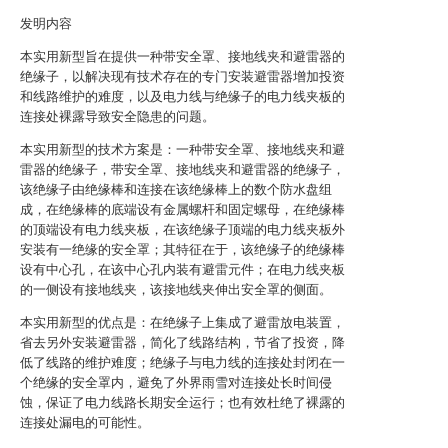
发明内容
本实用新型旨在提供一种带安全罩、接地线夹和避雷器的
绝缘子，以解决现有技术存在的专门安装避雷器增加投资
和线路维护的难度，以及电力线与绝缘子的电力线夹板的
连接处裸露导致安全隐患的问题。
本实用新型的技术方案是：一种带安全罩、接地线夹和避
雷器的绝缘子，带安全罩、接地线夹和避雷器的绝缘子，
该绝缘子由绝缘棒和连接在该绝缘棒上的数个防水盘组
成，在绝缘棒的底端设有金属螺杆和固定螺母，在绝缘棒
的顶端设有电力线夹板，在该绝缘子顶端的电力线夹板外
安装有一绝缘的安全罩；其特征在于，该绝缘子的绝缘棒
设有中心孔，在该中心孔内装有避雷元件；在电力线夹板
的一侧设有接地线夹，该接地线夹伸出安全罩的侧面。
本实用新型的优点是：在绝缘子上集成了避雷放电装置，
省去另外安装避雷器，简化了线路结构，节省了投资，降
低了线路的维护难度；绝缘子与电力线的连接处封闭在一
个绝缘的安全罩内，避免了外界雨雪对连接处长时间侵
蚀，保证了电力线路长期安全运行；也有效杜绝了裸露的
连接处漏电的可能性。