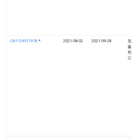
CN113451797A
*
2021-08-02
2021-09-28
芜湖
鑫避
有限
公司