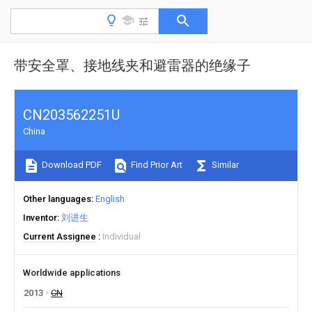
带安全罩、接地线夹和避雷器的绝缘子
CN203562251U
China
Download PDF
Find Prior Art
Similar
Other languages
English
Inventor
刘进生
Current Assignee
Individual
Worldwide applications
2013
CN