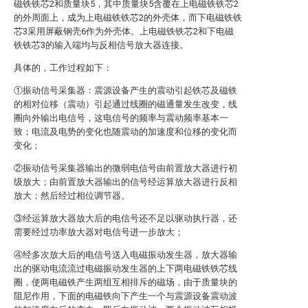
磁铁铁芯2和质量块5，其中质量块5含覆在上电磁铁铁芯2
的外周面上，成为上电磁铁铁芯2的外壳体，而下电磁铁铁
芯3采用屏蔽钢壳6作为外壳体。上电磁铁铁芯2和下电磁
铁铁芯3的输入端均与反相信号放大器连接。
具体的，工作过程如下：
①振动信号采集器：震源设备产生的震动引起铁芯及磁铁
的相对位移（震动）引起通过线圈的磁通量发生改变，线
圈向外输出电信号，这电信号的频率与震动频率基本一
致；电流及电势的变化也随震动的加速度和位移的变化而
变化；
②振动信号采集器输出的微弱电信号由前置放大器进行初
级放大；由前置放大器输出的信号经运算放大器进行反相
放大；然后经过相位调节器。
③经运算放大器放大后的电信号还不足以驱动执行器，还
需要经过功率放大器对电信号进一步放大；
④经多次放大后的电信号送入电磁振动发生器，放大器输
出的驱动电流流过电磁振动发生器的上下两电磁铁铁芯线
圈，使两电磁铁产生两组互相排斥的磁场，由于质量块的
阻尼作用，下面的电磁铁向下产生一个与震源设备震动波