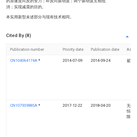
的加速度向反的变力；即反向振动波；两个振动波互相抵
消；实现减震的目的。
本实用新型未述部分与现有技术相同。
Cited By (8)
Publication number
Priority date
Publication date
Assi
CN104064174A
*
2014-07-09
2014-09-24
翟玉
CN107939885A
*
2017-12-22
2018-04-20
无锡
恒机
限公