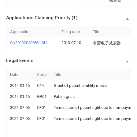
减震器
Applications Claiming Priority (1)
Application
Filing date
Title
CN201320408831.3U
2013-07-10
有源电子减震器
Legal Events
Date
Code
Title
2014-01-15
C14
Grant of patent or utility model
2014-01-15
GR01
Patent grant
2021-07-06
CF01
Termination of patent right due to non-payment
2021-07-06
CF01
Termination of patent right due to non-payment