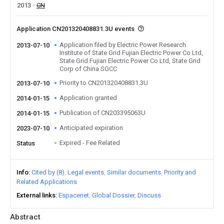
2013
CN
Application CN201320408831.3U events
Application filed by Electric Power Research
2013-07-10
Institute of State Grid Fujian Electric Power Co Ltd,
State Grid Fujian Electric Power Co Ltd, State Grid
Corp of China SGCC
Priority to CN201320408831.3U
2013-07-10
Application granted
2014-01-15
Publication of CN203395063U
2014-01-15
Anticipated expiration
2023-07-10
Expired - Fee Related
Status
Info
Cited by (8)
Legal events
Similar documents
Priority and
Related Applications
External links
Espacenet
Global Dossier
Discuss
Abstract