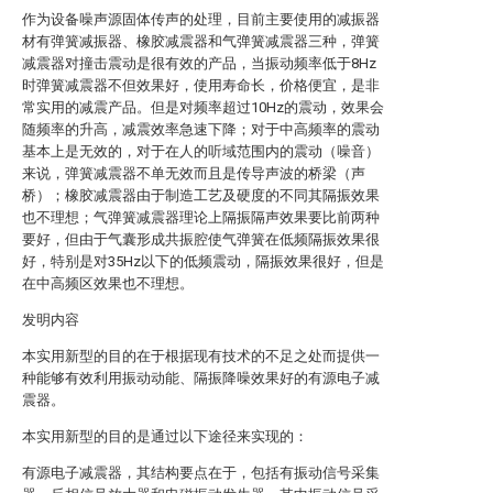
作为设备噪声源固体传声的处理，目前主要使用的减振器
材有弹簧减振器、橡胶减震器和气弹簧减震器三种，弹簧
减震器对撞击震动是很有效的产品，当振动频率低于8Hz
时弹簧减震器不但效果好，使用寿命长，价格便宜，是非
常实用的减震产品。但是对频率超过10Hz的震动，效果会
随频率的升高，减震效率急速下降；对于中高频率的震动
基本上是无效的，对于在人的听域范围内的震动（噪音）
来说，弹簧减震器不单无效而且是传导声波的桥梁（声
桥）；橡胶减震器由于制造工艺及硬度的不同其隔振效果
也不理想；气弹簧减震器理论上隔振隔声效果要比前两种
要好，但由于气囊形成共振腔使气弹簧在低频隔振效果很
好，特别是对35Hz以下的低频震动，隔振效果很好，但是
在中高频区效果也不理想。
发明内容
本实用新型的目的在于根据现有技术的不足之处而提供一
种能够有效利用振动动能、隔振降噪效果好的有源电子减
震器。
本实用新型的目的是通过以下途径来实现的：
有源电子减震器，其结构要点在于，包括有振动信号采集