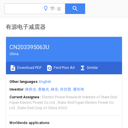
有源电子减震器
CN203395063U
China
Download PDF
Find Prior Art
Similar
Other languages
English
Inventor
林拱光
黄敏光
林东
肖伏贤
潘玲琦
Current Assignee
Electric Power Research Institute of State Grid
Fujian Electric Power Co Ltd
State Grid Fujian Electric Power Co
Ltd
State Grid Corp of China SGCC
Worldwide applications