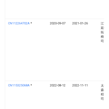
CN112264702A
*
2020-09-07
2021-01-26
江苏
延锋
拓汽
椅有
司
CN115325068A
*
2022-08-12
2022-11-11
太仓
森机
程有
司