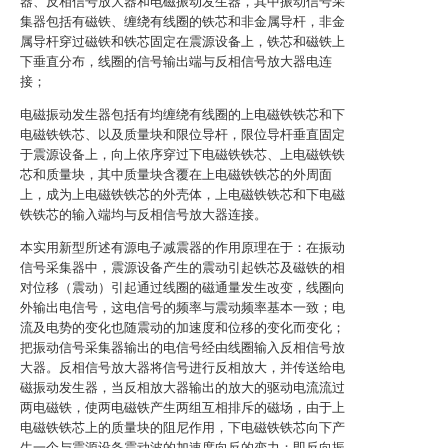
器、反相信号放大器和电磁振动发生器，其中振动信号采
集器包括有磁铁、缠绕有线圈的铁芯和非金属导杆，非金
属导杆穿过磁铁和铁芯固定在震源设备上，铁芯和磁铁上
下垂直分布，线圈的信号输出端与反相信号放大器电连
接；
电磁振动发生器包括有均缠绕有线圈的上电磁铁铁芯和下
电磁铁铁芯、以及质量块和限位导杆，限位导杆垂直固定
于震源设备上，向上依序穿过下电磁铁铁芯、上电磁铁铁
芯和质量块，其中质量块含覆在上电磁铁铁芯的外周面
上，成为上电磁铁铁芯的外壳体，上电磁铁铁芯和下电磁
铁铁芯的输入端均与反相信号放大器连接。
本实用新型所述有源电子减震器的作用原理在于：在振动
信号采集器中，震源设备产生的震动引起铁芯及磁铁的相
对位移（震动）引起通过线圈的磁通量发生改变，线圈向
外输出电信号，这电信号的频率与震动频率基本一致；电
流及电势的变化也随震动的加速度和位移的变化而变化；
把振动信号采集器输出的电信号经由线圈输入反相信号放
大器。反相信号放大器将信号进行反相放大，并传送给电
磁振动发生器，当反相放大器输出的放大的驱动电流流过
两电磁铁，使两电磁铁产生两组互相排斥的磁场，由于上
电磁铁铁芯上的质量块的阻尼作用，下电磁铁铁芯向下产
生一个与震源设备震动波的加速度向反的变力；即反向振