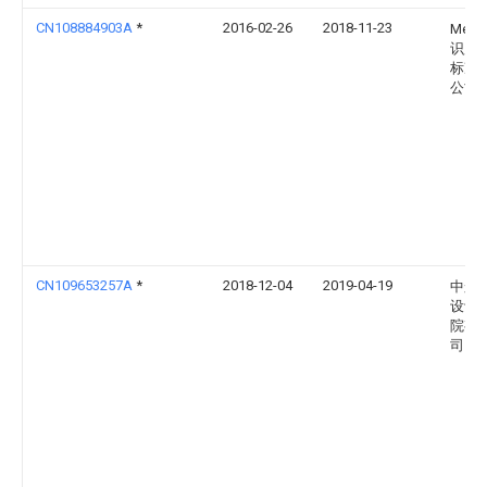
CN108884903A
*
2016-02-26
2018-11-23
Meca
识产
标准
公司
CN109653257A
*
2018-12-04
2019-04-19
中航
设计
院有
司