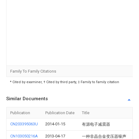
Family To Family Citations
* Cited by examiner, † Cited by third party, ‡ Family to family citation
Similar Documents
Publication
Publication Date
Title
CN203395063U
2014-01-15
有源电子减震器
CN103050216A
2013-04-17
一种非晶合金变压器噪声