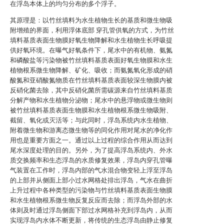
在浮岛本体上的均匀分布的多个浮子。
其原理是：以竹丝填料为水生植物生长的基质和微生物吸
附增殖的界面，利用浮体底部 穿孔管供氧的方式，为竹丝
填料基质表面生物膜好氧生物降解和水生植物生长呼吸提
供好氧环境。在曝气好氧条件下，尾水中的有机物、氨氮
和磷酸盐等污染物被竹丝填料基质表面好氧生物膜和水生
植物根系微生物降解、矿化、吸收；而氨氮氧化形成的硝
酸氮和亚硝酸氮物质在竹丝填料基质表面较深生物膜内被
反硝化菌去除，其中反硝化菌所需碳源来自竹丝填料基质
分解产物和水生植物分泌物；尾水中的悬浮物或微生物则
被竹丝填料基质表面生物膜和水生植物根系微生物吸附、
截留、氧化或灭活等；与此同时，浮岛系统内水生植物、
附着微生物和游离态微生物等的同化作用对尾水的净化作
用也是重要方面之一。通过以上过程的综合作用从而达到
尾水深度处理的目的。另外，为了提高浮岛系统内、外水
质交换频率和生态浮岛的水质修复效果，浮岛内穿孔管曝
气装置在工作时，浮岛内部的气水混合物变轻上浮至浮岛
的上部并从侧面上部小过水网格处排出浮岛，气水在曲折
上升过程中各种类型的污染物与竹丝填料基质表面生物膜
和水生植物根系微生物反复反应而去除；而浮岛外部的水
体则及时通过浮岛侧面下部过水网格补充到浮岛内，从而
实现浮岛内水体不断更新，将传统的生态浮岛由静止修复