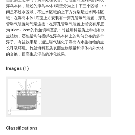
浮岛本体，所述的浮岛本体1筒壁分为上中下三个区域，中
间是不过水区域，不过水区域的上下方分别是过水网格区
域；在浮岛本体1底面上方安装有一穿孔管曝气装置，穿孔
管曝气装置与气泵连接；在穿孔管曝气装置上铺设有厚度
为10cm-12cm的竹丝填料基质；竹丝填料基质上种植有水
生植物，还包括均匀捆绑在浮岛本体上的均匀分布的多个
浮子。有益效果是，通过曝气强化了浮岛内水生植物的生
长呼吸环境、竹丝填料基质表面生物膜量和浮体内外水体
的交换，提高生态浮岛的净化效果。
Images (
1
)
Classifications