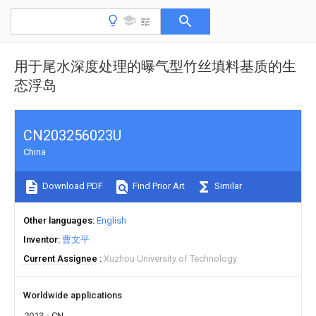
用于尾水深度处理的曝气型竹丝填料基质的生
态浮岛
CN203256023U
China
Download PDF
Find Prior Art
Similar
Other languages
English
Inventor
曹文平
Current Assignee
Xuzhou University of Technology
Worldwide applications
2013
CN