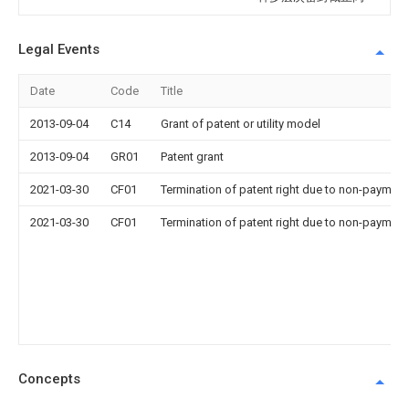
Legal Events
Date
Code
Title
2013-09-04
C14
Grant of patent or utility model
2013-09-04
GR01
Patent grant
2021-03-30
CF01
Termination of patent right due to non-payment
2021-03-30
CF01
Termination of patent right due to non-payment
Concepts