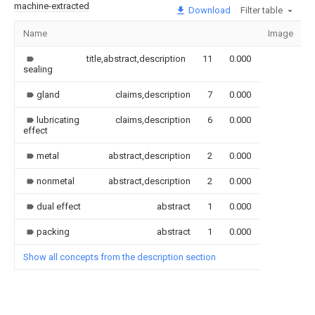
machine-extracted
Download
Filter table
Name
Image
S
title,abstract,description
11
0.000
sealing
gland
claims,description
7
0.000
lubricating
claims,description
6
0.000
effect
metal
abstract,description
2
0.000
nonmetal
abstract,description
2
0.000
dual effect
abstract
1
0.000
packing
abstract
1
0.000
Show all concepts from the description section