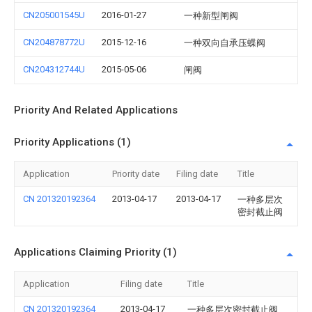
CN205001545U
2016-01-27
一种新型闸阀
CN204878772U
2015-12-16
一种双向自承压蝶阀
CN204312744U
2015-05-06
闸阀
Priority And Related Applications
Priority Applications (1)
Application
Priority date
Filing date
Title
CN 201320192364
2013-04-17
2013-04-17
一种多层次
密封截止阀
Applications Claiming Priority (1)
Application
Filing date
Title
CN 201320192364
2013-04-17
一种多层次密封截止阀