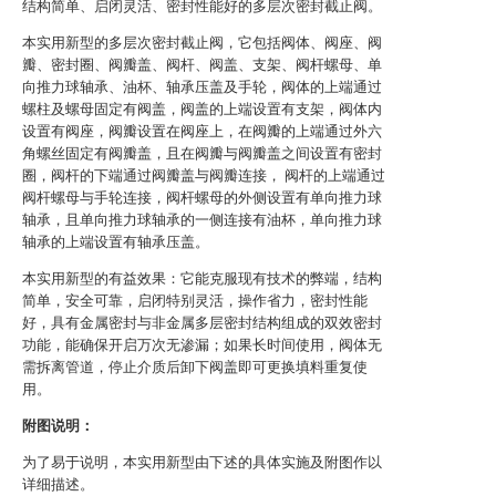
结构简单、启闭灵活、密封性能好的多层次密封截止阀。
本实用新型的多层次密封截止阀，它包括阀体、阀座、阀
瓣、密封圈、阀瓣盖、阀杆、阀盖、支架、阀杆螺母、单
向推力球轴承、油杯、轴承压盖及手轮，阀体的上端通过
螺柱及螺母固定有阀盖，阀盖的上端设置有支架，阀体内
设置有阀座，阀瓣设置在阀座上，在阀瓣的上端通过外六
角螺丝固定有阀瓣盖，且在阀瓣与阀瓣盖之间设置有密封
圈，阀杆的下端通过阀瓣盖与阀瓣连接， 阀杆的上端通过
阀杆螺母与手轮连接，阀杆螺母的外侧设置有单向推力球
轴承，且单向推力球轴承的一侧连接有油杯，单向推力球
轴承的上端设置有轴承压盖。
本实用新型的有益效果：它能克服现有技术的弊端，结构
简单，安全可靠，启闭特别灵活，操作省力，密封性能
好，具有金属密封与非金属多层密封结构组成的双效密封
功能，能确保开启万次无渗漏；如果长时间使用，阀体无
需拆离管道，停止介质后卸下阀盖即可更换填料重复使
用。
附图说明：
为了易于说明，本实用新型由下述的具体实施及附图作以
详细描述。