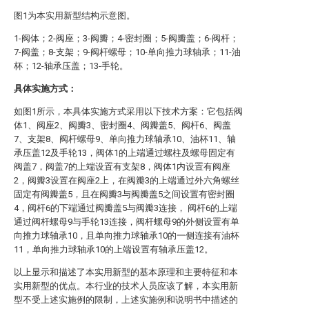
图1为本实用新型结构示意图。
1-阀体；2-阀座；3-阀瓣；4-密封圈；5-阀瓣盖；6-阀杆；
7-阀盖；8-支架；9-阀杆螺母；10-单向推力球轴承；11-油
杯；12-轴承压盖；13-手轮。
具体实施方式：
如图1所示，本具体实施方式采用以下技术方案：它包括阀
体1、阀座2、阀瓣3、密封圈4、阀瓣盖5、阀杆6、阀盖
7、支架8、阀杆螺母9、单向推力球轴承10、油杯11、轴
承压盖12及手轮13，阀体1的上端通过螺柱及螺母固定有
阀盖7，阀盖7的上端设置有支架8，阀体1内设置有阀座
2，阀瓣3设置在阀座2上，在阀瓣3的上端通过外六角螺丝
固定有阀瓣盖5，且在阀瓣3与阀瓣盖5之间设置有密封圈
4，阀杆6的下端通过阀瓣盖5与阀瓣3连接， 阀杆6的上端
通过阀杆螺母9与手轮13连接，阀杆螺母9的外侧设置有单
向推力球轴承10，且单向推力球轴承10的一侧连接有油杯
11，单向推力球轴承10的上端设置有轴承压盖12。
以上显示和描述了本实用新型的基本原理和主要特征和本
实用新型的优点。本行业的技术人员应该了解，本实用新
型不受上述实施例的限制，上述实施例和说明书中描述的