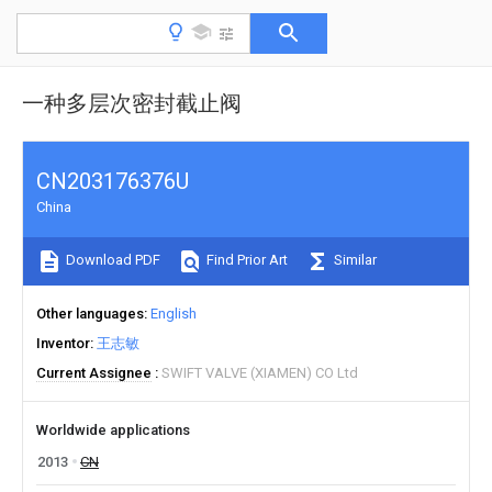
一种多层次密封截止阀
CN203176376U
China
Download PDF
Find Prior Art
Similar
Other languages
English
Inventor
王志敏
Current Assignee
SWIFT VALVE (XIAMEN) CO Ltd
Worldwide applications
2013
CN