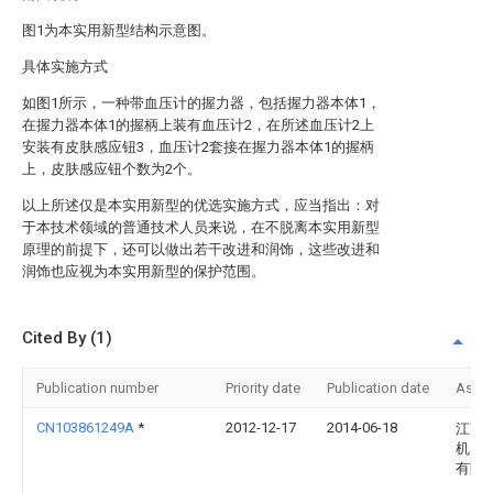
图1为本实用新型结构示意图。
具体实施方式
如图1所示，一种带血压计的握力器，包括握力器本体1，
在握力器本体1的握柄上装有血压计2，在所述血压计2上
安装有皮肤感应钮3，血压计2套接在握力器本体1的握柄
上，皮肤感应钮个数为2个。
以上所述仅是本实用新型的优选实施方式，应当指出：对
于本技术领域的普通技术人员来说，在不脱离本实用新型
原理的前提下，还可以做出若干改进和润饰，这些改进和
润饰也应视为本实用新型的保护范围。
Cited By (1)
Publication number
Priority date
Publication date
Assi
CN103861249A
*
2012-12-17
2014-06-18
江苏
机电
有限