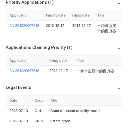
Priority Applications (1)
Application
Priority date
Filing date
Title
CN 201220697518
2012-12-17
2012-12-17
一种带血压
计的握力器
Applications Claiming Priority (1)
Application
Filing date
Title
CN 201220697518
2012-12-17
一种带血压计的握力器
Legal Events
Date
Code
Title
2013-07-10
C14
Grant of patent or utility model
2013-07-10
GR01
Patent grant