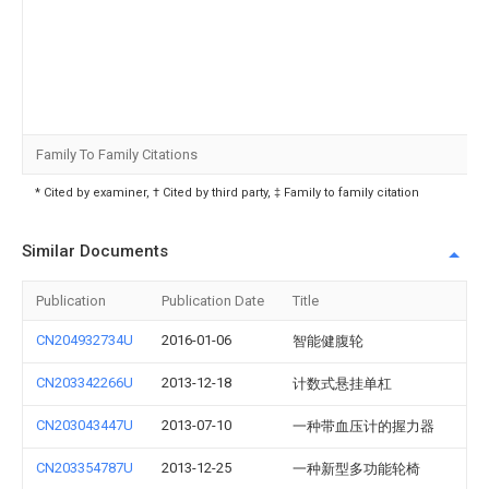
Family To Family Citations
* Cited by examiner, † Cited by third party, ‡ Family to family citation
Similar Documents
Publication
Publication Date
Title
CN204932734U
2016-01-06
智能健腹轮
CN203342266U
2013-12-18
计数式悬挂单杠
CN203043447U
2013-07-10
一种带血压计的握力器
CN203354787U
2013-12-25
一种新型多功能轮椅