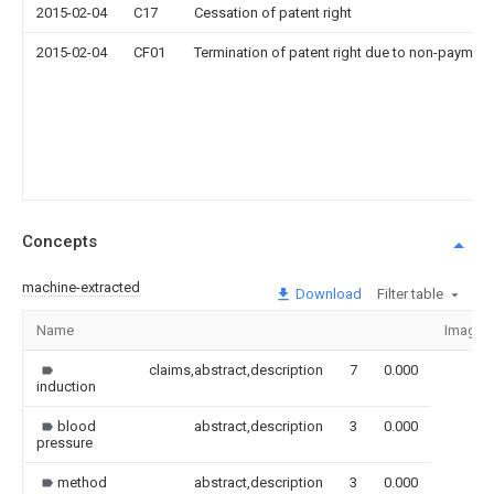
2015-02-04
C17
Cessation of patent right
2015-02-04
CF01
Termination of patent right due to non-payment
Concepts
machine-extracted
Download
Filter table
Name
Image
claims,abstract,description
7
0.000
induction
blood
abstract,description
3
0.000
pressure
method
abstract,description
3
0.000