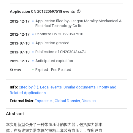
Application CN 201220697518 events
Application filed by Jiangsu Morality Mechanical &
2012-12-17
Electrical Technology Co ltd
Priority to CN 201220697518
2012-12-17
Application granted
2013-07-10
Publication of CN203043447U
2013-07-10
Anticipated expiration
2022-12-17
Expired - Fee Related
Status
Info
Cited by (1)
Legal events
Similar documents
Priority and
Related Applications
External links
Espacenet
Global Dossier
Discuss
Abstract
本实用新型公开了一种带血压计的握力器，包括握力器本
体，在所述握力器本体的握柄上套装有血压计，在所述血