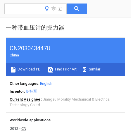
一种带血压计的握力器
CN203043447U
China
Download PDF
Find Prior Art
Similar
Other languages
English
Inventor
胡拥军
Current Assignee
Jiangsu Morality Mechanical & Electrical
Technology Co ltd
Worldwide applications
2012
CN