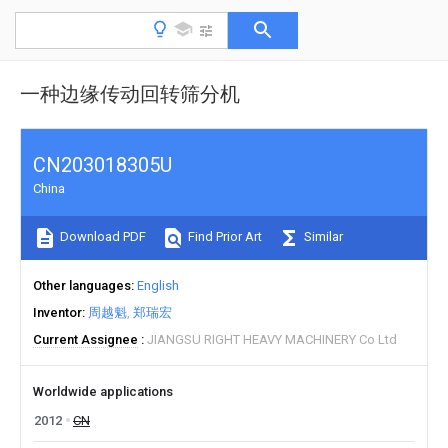
一种边缘传动回转筛分机
CN203018305U
China
Download PDF
Find Prior Art
Similar
Other languages
English
Inventor
周越魁
郑瑞宏
Current Assignee
JIANGSU RIGHT HEAVY MACHINERY Co Ltd
Worldwide applications
2012
CN