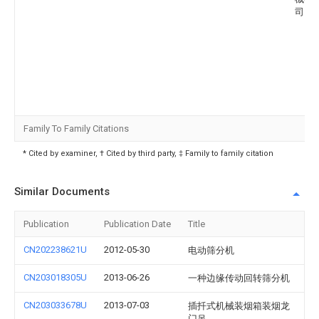
司
Family To Family Citations
* Cited by examiner, † Cited by third party, ‡ Family to family citation
Similar Documents
Publication
Publication Date
Title
CN202238621U
2012-05-30
电动筛分机
CN203018305U
2013-06-26
一种边缘传动回转筛分机
CN203033678U
2013-07-03
插扦式机械装烟箱装烟龙
门吊