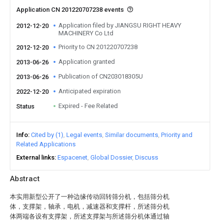
Application CN 201220707238 events
Application filed by JIANGSU RIGHT HEAVY
2012-12-20
MACHINERY Co Ltd
Priority to CN 201220707238
2012-12-20
Application granted
2013-06-26
Publication of CN203018305U
2013-06-26
Anticipated expiration
2022-12-20
Expired - Fee Related
Status
Info
Cited by (1)
Legal events
Similar documents
Priority and
Related Applications
External links
Espacenet
Global Dossier
Discuss
Abstract
本实用新型公开了一种边缘传动回转筛分机，包括筛分机
体，支撑架，轴承，电机，减速器和支撑杆，所述筛分机
体两端各设有支撑架，所述支撑架与所述筛分机体通过轴