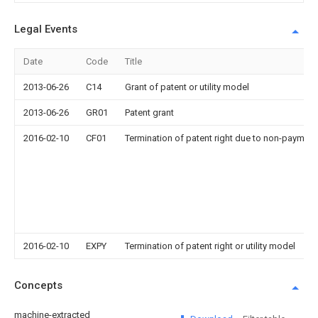
Legal Events
Date
Code
Title
2013-06-26
C14
Grant of patent or utility model
2013-06-26
GR01
Patent grant
2016-02-10
CF01
Termination of patent right due to non-payment
2016-02-10
EXPY
Termination of patent right or utility model
Concepts
machine-extracted