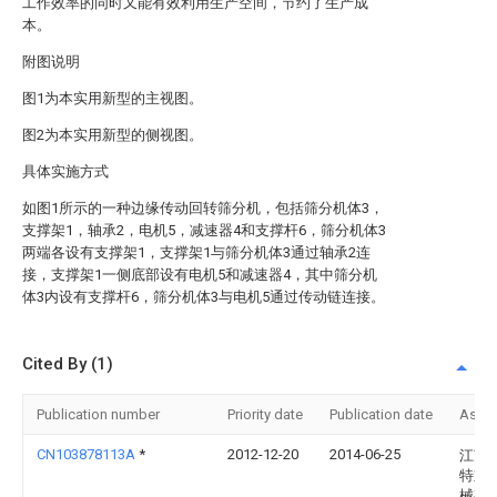
工作效率的同时又能有效利用生产空间，节约了生产成
本。
附图说明
图1为本实用新型的主视图。
图2为本实用新型的侧视图。
具体实施方式
如图1所示的一种边缘传动回转筛分机，包括筛分机体3，
支撑架1，轴承2，电机5，减速器4和支撑杆6，筛分机体3
两端各设有支撑架1，支撑架1与筛分机体3通过轴承2连
接，支撑架1一侧底部设有电机5和减速器4，其中筛分机
体3内设有支撑杆6，筛分机体3与电机5通过传动链连接。
Cited By (1)
Publication number
Priority date
Publication date
Assi
CN103878113A
*
2012-12-20
2014-06-25
江苏
特重
械有