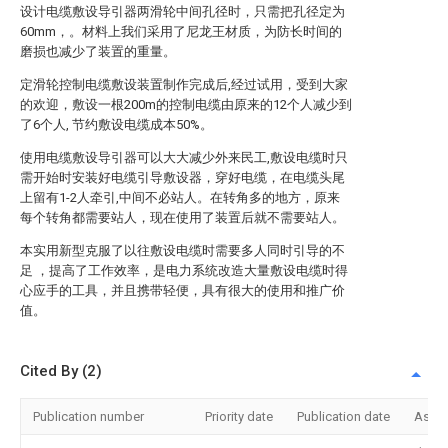
设计电缆敷设导引器两滑轮中间孔径时，只需把孔径定为
60mm，。材料上我们采用了尼龙王材质，为防长时间的
磨损也减少了装置的重量。
定滑轮控制电缆敷设装置制作完成后,经过试用，受到大家
的欢迎，敷设一根200m的控制电缆由原来的12个人减少到
了6个人, 节约敷设电缆成本50%。
使用电缆敷设导引器可以大大减少外来民工,敷设电缆时只
需开始时安装好电缆引导敷设器，穿好电缆，在电缆头尾
上留有1-2人牵引,中间不必站人。在转角多的地方，原来
每个转角都需要站人，现在使用了装置后就不需要站人。
本实用新型克服了以往敷设电缆时需要多人同时引导的不
足 ，提高了工作效率，是电力系统改造大量敷设电缆时得
心应手的工具，并且携带轻便，具有很大的使用和推广价
值。
Cited By (2)
Publication number
Priority date
Publication date
Assi