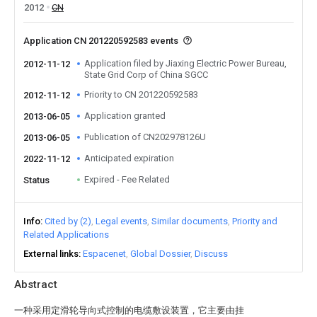
2012
CN
Application CN 201220592583 events
Application filed by Jiaxing Electric Power Bureau,
2012-11-12
State Grid Corp of China SGCC
Priority to CN 201220592583
2012-11-12
Application granted
2013-06-05
Publication of CN202978126U
2013-06-05
Anticipated expiration
2022-11-12
Expired - Fee Related
Status
Info
Cited by (2)
Legal events
Similar documents
Priority and
Related Applications
External links
Espacenet
Global Dossier
Discuss
Abstract
一种采用定滑轮导向式控制的电缆敷设装置，它主要由挂