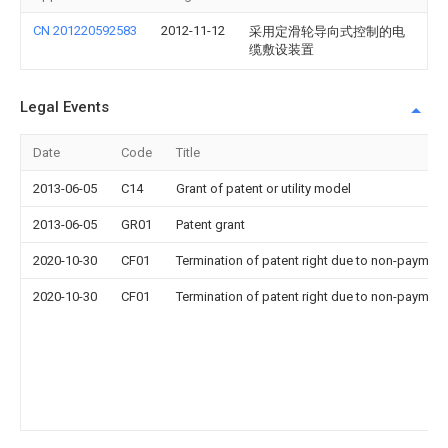
CN 201220592583
2012-11-12
采用定滑轮导向式控制的电
缆敷设装置
Legal Events
Date
Code
Title
2013-06-05
C14
Grant of patent or utility model
2013-06-05
GR01
Patent grant
2020-10-30
CF01
Termination of patent right due to non-payment
2020-10-30
CF01
Termination of patent right due to non-payment