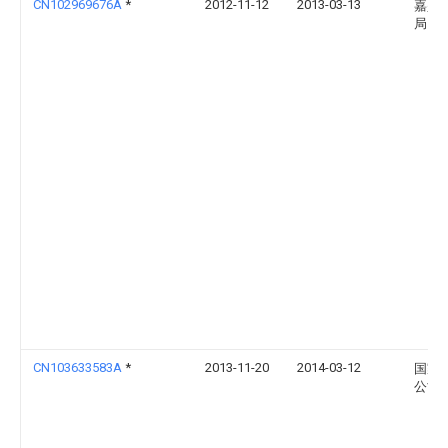
CN102969676A
*
2012-11-12
2013-03-13
嘉兴
局
CN103633583A
*
2013-11-20
2014-03-12
国家
公司