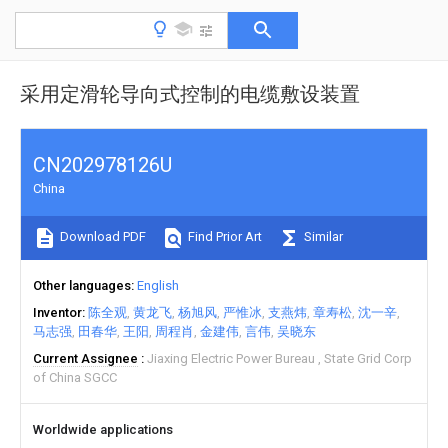
采用定滑轮导向式控制的电缆敷设装置
CN202978126U
China
Download PDF
Find Prior Art
Similar
Other languages
English
Inventor
陈全观
黄龙飞
杨旭风
严惟冰
支燕炜
章寿松
沈一辛
马志强
田春华
王阳
周程肖
金建伟
言伟
吴晓东
Current Assignee
Jiaxing Electric Power Bureau
State Grid Corp
of China SGCC
Worldwide applications