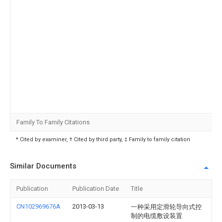
Family To Family Citations
* Cited by examiner, † Cited by third party, ‡ Family to family citation
Similar Documents
Publication
Publication Date
Title
CN102969676A
2013-03-13
一种采用定滑轮导向式控
制的电缆敷设装置