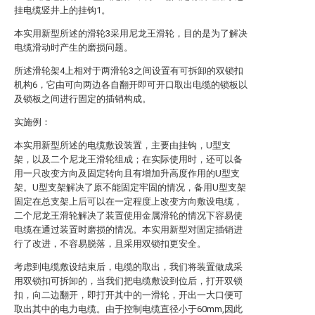
挂电缆竖井上的挂钩1。
本实用新型所述的滑轮3采用尼龙王滑轮，目的是为了解决
电缆滑动时产生的磨损问题。
所述滑轮架4上相对于两滑轮3之间设置有可拆卸的双锁扣
机构6，它由可向两边各自翻开即可开口取出电缆的锁板以
及锁板之间进行固定的插销构成。
实施例：
本实用新型所述的电缆敷设装置，主要由挂钩，U型支
架，以及二个尼龙王滑轮组成；在实际使用时，还可以备
用一只改变方向及固定转向且有增加升高度作用的U型支
架。U型支架解决了原不能固定牢固的情况，备用U型支架
固定在总支架上后可以在一定程度上改变方向敷设电缆，
二个尼龙王滑轮解决了装置使用金属滑轮的情况下容易使
电缆在通过装置时磨损的情况。本实用新型对固定插销进
行了改进，不容易脱落，且采用双锁扣更安全。
考虑到电缆敷设结束后，电缆的取出，我们将装置做成采
用双锁扣可拆卸的，当我们把电缆敷设到位后，打开双锁
扣，向二边翻开，即打开其中的一滑轮，开出一大口便可
取出其中的电力电缆。由于控制电缆直径小于60mm,因此