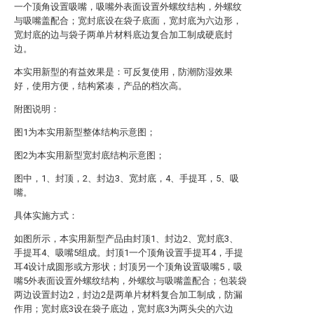
一个顶角设置吸嘴，吸嘴外表面设置外螺纹结构，外螺纹
与吸嘴盖配合；宽封底设在袋子底面，宽封底为六边形，
宽封底的边与袋子两单片材料底边复合加工制成硬底封
边。
本实用新型的有益效果是：可反复使用，防潮防湿效果
好，使用方便，结构紧凑，产品的档次高。
附图说明：
图1为本实用新型整体结构示意图；
图2为本实用新型宽封底结构示意图；
图中，1、封顶，2、封边3、宽封底，4、手提耳，5、吸
嘴。
具体实施方式：
如图所示，本实用新型产品由封顶1、封边2、宽封底3、
手提耳4、吸嘴5组成。封顶1一个顶角设置手提耳4，手提
耳4设计成圆形或方形状；封顶另一个顶角设置吸嘴5，吸
嘴5外表面设置外螺纹结构，外螺纹与吸嘴盖配合；包装袋
两边设置封边2，封边2是两单片材料复合加工制成，防漏
作用；宽封底3设在袋子底边，宽封底3为两头尖的六边