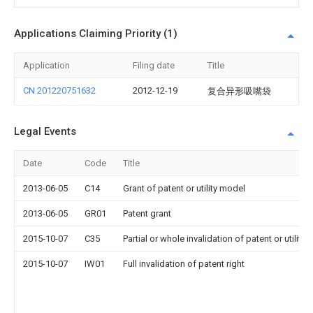
Applications Claiming Priority (1)
Application
Filing date
Title
CN 201220751632
2012-12-19
复合异形吸嘴袋
Legal Events
Date
Code
Title
2013-06-05
C14
Grant of patent or utility model
2013-06-05
GR01
Patent grant
2015-10-07
C35
Partial or whole invalidation of patent or utility
2015-10-07
IW01
Full invalidation of patent right