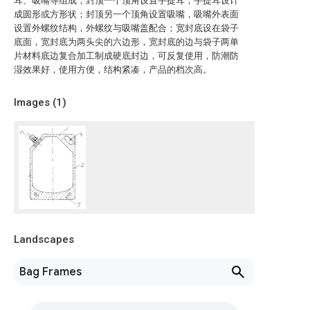
耳、吸嘴等组成，封顶一个顶角设置手提耳，手提耳设计
成圆形或方形状；封顶另一个顶角设置吸嘴，吸嘴外表面
设置外螺纹结构，外螺纹与吸嘴盖配合；宽封底设在袋子
底面，宽封底为两头尖的六边形，宽封底的边与袋子两单
片材料底边复合加工制成硬底封边，可反复使用，防潮防
湿效果好，使用方便，结构紧凑，产品的档次高。
Images (
1
)
Landscapes
Bag Frames