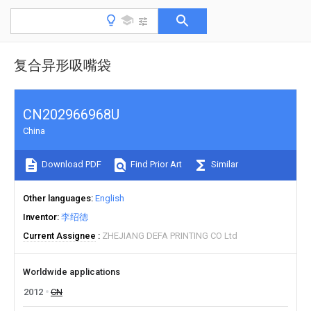
复合异形吸嘴袋
CN202966968U
China
Download PDF
Find Prior Art
Similar
Other languages
English
Inventor
李绍德
Current Assignee
ZHEJIANG DEFA PRINTING CO Ltd
Worldwide applications
2012
CN