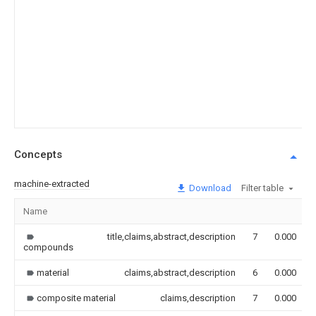
Concepts
machine-extracted
Download
Filter table
Name
title,claims,abstract,description
7
0.000
compounds
material
claims,abstract,description
6
0.000
composite material
claims,description
7
0.000