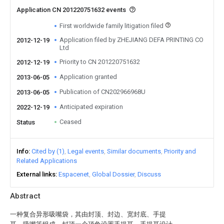
Application CN 201220751632 events
First worldwide family litigation filed
Application filed by ZHEJIANG DEFA PRINTING CO
2012-12-19
Ltd
Priority to CN 201220751632
2012-12-19
Application granted
2013-06-05
Publication of CN202966968U
2013-06-05
Anticipated expiration
2022-12-19
Ceased
Status
Info
Cited by (1)
Legal events
Similar documents
Priority and
Related Applications
External links
Espacenet
Global Dossier
Discuss
Abstract
一种复合异形吸嘴袋，其由封顶、封边、宽封底、手提