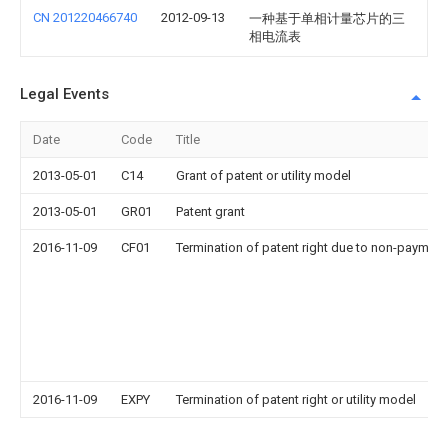
CN 201220466740
2012-09-13
一种基于单相计量芯片的三
相电流表
Legal Events
Date
Code
Title
2013-05-01
C14
Grant of patent or utility model
2013-05-01
GR01
Patent grant
2016-11-09
CF01
Termination of patent right due to non-payment
2016-11-09
EXPY
Termination of patent right or utility model