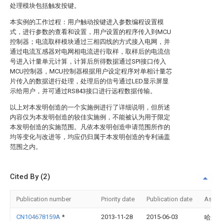
处理模块包括触发按键。
本实例的工作过程：用户触动按键进入参数编程设置模
式，进行参数的查看和设置，用户设置的程序传入到MCU
控制器；电流取样模块通过三相四线的方式接入电网，并
通过电流互感器对电网相电流进行取样，取样后的电流信
号进入计量单元计算，计算后所得数据通过SPI接口传入
MCU控制器，MCU控制器根据用户设定程序对单相计量芯
片传入的数据进行处理，处理后的信号通过LED显示屏显
示给用户，并可通过RS843接口进行远程数据传输。
以上对本发明创造的一个实施例进行了详细说明，但所述
内容仅为本发明创造的较佳实施例，不能被认为用于限定
本发明创造的实施范围。凡依本发明创造申请范围所作的
均等变化与改进等，均应仍归属于本发明创造的专利涵盖
范围之内。
Cited By (2)
Publication number
Priority date
Publication date
Assi
CN104678159A
*
2013-11-28
2015-06-03
哈尔