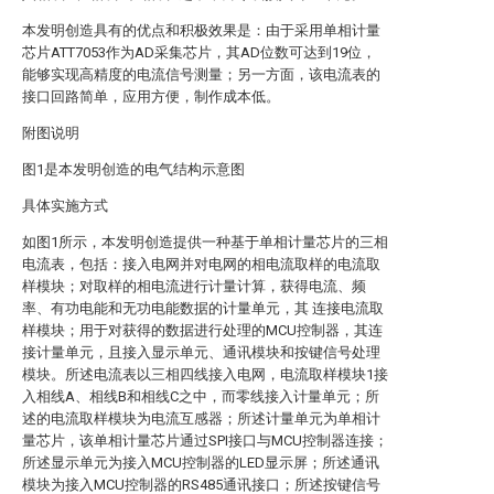
本发明创造具有的优点和积极效果是：由于采用单相计量
芯片ATT7053作为AD采集芯片，其AD位数可达到19位，
能够实现高精度的电流信号测量；另一方面，该电流表的
接口回路简单，应用方便，制作成本低。
附图说明
图1是本发明创造的电气结构示意图
具体实施方式
如图1所示，本发明创造提供一种基于单相计量芯片的三相
电流表，包括：接入电网并对电网的相电流取样的电流取
样模块；对取样的相电流进行计量计算，获得电流、频
率、有功电能和无功电能数据的计量单元，其 连接电流取
样模块；用于对获得的数据进行处理的MCU控制器，其连
接计量单元，且接入显示单元、通讯模块和按键信号处理
模块。所述电流表以三相四线接入电网，电流取样模块1接
入相线A、相线B和相线C之中，而零线接入计量单元；所
述的电流取样模块为电流互感器；所述计量单元为单相计
量芯片，该单相计量芯片通过SPI接口与MCU控制器连接；
所述显示单元为接入MCU控制器的LED显示屏；所述通讯
模块为接入MCU控制器的RS485通讯接口；所述按键信号