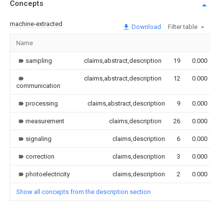
Concepts
machine-extracted
Download
Filter table
Name
sampling
claims,abstract,description
19
0.000
claims,abstract,description
12
0.000
communication
processing
claims,abstract,description
9
0.000
measurement
claims,description
26
0.000
signaling
claims,description
6
0.000
correction
claims,description
3
0.000
photoelectricity
claims,description
2
0.000
Show all concepts from the description section