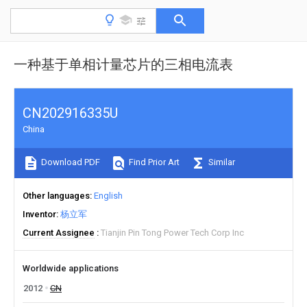
一种基于单相计量芯片的三相电流表
CN202916335U
China
Download PDF
Find Prior Art
Similar
Other languages
English
Inventor
杨立军
Current Assignee
Tianjin Pin Tong Power Tech Corp Inc
Worldwide applications
2012
CN