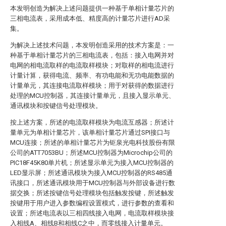
本发明创造为解决上述问题提供一种基于单相计量芯片的
三相电流表，采用成本低、精度高的计量芯片进行AD采
集。
为解决上述技术问题，本发明创造采用的技术方案是：一
种基于单相计量芯片的三相电流表，包括：接入电网并对
电网的相电流取样的电流取样模块；对取样的相电流进行
计量计算，获得电流、频率、有功电能和无功电能数据的
计量单元，其连接电流取样模块；用于对获得的数据进行
处理的MCU控制器，其连接计量单元，且接入显示单元、
通讯模块和按键信号处理模块。
按上述方案，所述的电流取样模块为电流互感器；所述计
量单元为单相计量芯片，该单相计量芯片通过SPI接口与
MCU连接；所述的单相计量芯片为钜泉光电科技股份有限
公司的ATT7053BU；所述MCU控制器为Microchip公司的
PIC18F45K80单片机；所述显示单元为接入MCU控制器的
LED显示屏；所述通讯模块为接入MCU控制器的RS485通
讯接口，所述通讯模块用于MCU控制器与外部设备进行数
据交换；所述按键信号处理模块包括触发按键，所述触发
按键用于用户进入参数编程设置模式，进行参数的查看和
设置；所述电流表以三相四线接入电网，电流取样模块接
入相线A、相线B和相线C之中，而零线接入计量单元。