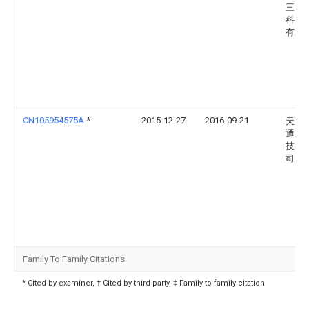
三和
科技
有限
CN105954575A
*
2015-12-27
2016-09-21
天津
通电
技有
司
Family To Family Citations
* Cited by examiner, † Cited by third party, ‡ Family to family citation