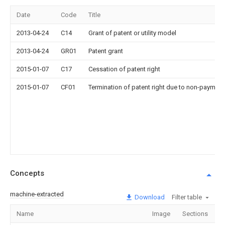
Date
Code
Title
2013-04-24
C14
Grant of patent or utility model
2013-04-24
GR01
Patent grant
2015-01-07
C17
Cessation of patent right
2015-01-07
CF01
Termination of patent right due to non-payment
Concepts
machine-extracted
Download
Filter table
Name
Image
Sections
C