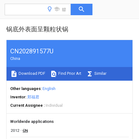
锅底外表面呈颗粒状锅
CN202891577U
China
Download PDF
Find Prior Art
Similar
Other languages
English
Inventor
郑福君
Current Assignee
Individual
Worldwide applications
2012
CN