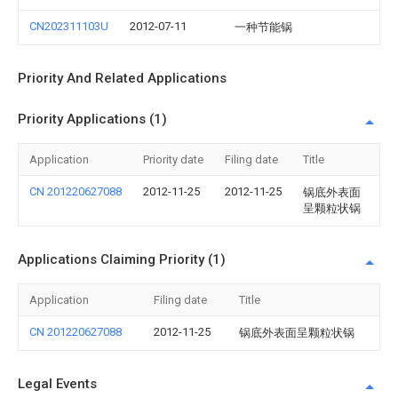
CN202311103U
2012-07-11
一种节能锅
Priority And Related Applications
Priority Applications (1)
Application
Priority date
Filing date
Title
CN 201220627088
2012-11-25
2012-11-25
锅底外表面
呈颗粒状锅
Applications Claiming Priority (1)
Application
Filing date
Title
CN 201220627088
2012-11-25
锅底外表面呈颗粒状锅
Legal Events