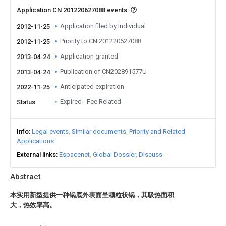
Application CN 201220627088 events
Application filed by Individual
2012-11-25
Priority to CN 201220627088
2012-11-25
Application granted
2013-04-24
Publication of CN202891577U
2013-04-24
Anticipated expiration
2022-11-25
Expired - Fee Related
Status
Info
Legal events
Similar documents
Priority and Related
Applications
External links
Espacenet
Global Dossier
Discuss
Abstract
本实用新型提供一种锅底外表面呈颗粒状锅，其吸热面积
大，热效率高。