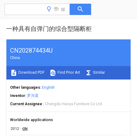
一种具有自弹门的综合型隔断柜
CN202874434U
China
Download PDF
Find Prior Art
Similar
Other languages
English
Inventor
罗兴富
Current Assignee
Chengdu Haoya Furniture Co Ltd
Worldwide applications
2012
CN