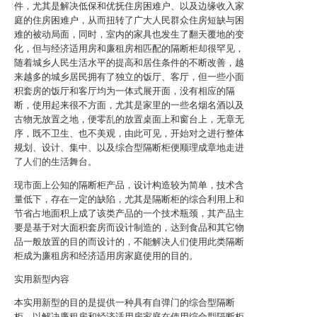
件，尤其是解决低保和优抚住房困难户、以及边缘收入家
庭的住房困难户，从而扭转了广大人民群众住房短缺与困
难的被动局面，同时，室内的家具也发生了翻天覆地的变
化，但与经济适用房和廉租房相匹配的隔断柜却很罕见，
随着城乡人民生活水平的提高和居住条件的不断改善，越
来越多的城乡居民拥有了独立的饭厅、客厅，但一些小面
积套房的饭厅和客厅均为一体式展开面，没有相应的隔
断，使用起来很不方面，尤其是家里的一些名烟名酒以及
古物无放置之地，便零乱的放置桌面上和窗台上，无章无
序，既不卫生、也不美观，由此可见，开始对之进行整体
规划、设计、集中、以及综合型隔断柜便顺理成章地走进
了人们的生活舞台。
现市面上公知的隔断柜产品，设计构造较为简单，技术含
量低下，存在一定的缺陷，尤其是隔断柜的综合利用上和
节省占地面积上成了该类产品的一个技术瓶颈，其产品主
要是基于对大面积套房而设计制造的，达到食品和其它物
品一般放置的目的而设计的，不能解决人们使用此类隔断
柜成为廉租房和经济适用房家庭使用的目的。
实用新型内容
本实用新型的目的是提供一种具有自弹门的综合型隔断
柜，以解决廉租房和经济适用房家庭在使用综合型隔断柜