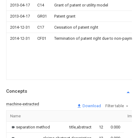
2013-04-17
C14
Grant of patent or utility model
2013-04-17
GR01
Patent grant
2014-12-31
C17
Cessation of patent right
2014-12-31
CF01
Termination of patent right due to non-payment
Concepts
machine-extracted
Download
Filter table
Name
Imag
separation method
title,abstract
12
0.000