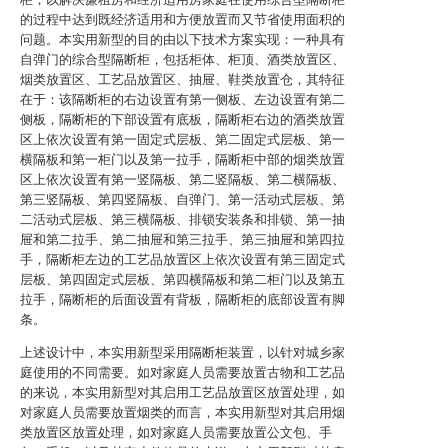
的过程中达到既经济适用和方便放置而又节省使用面积的
问题。本实用新型的目的由以下技术方案实现：一种具有
自弹门的综合型隔断柜，包括柜体、柜顶、酒类放置区、
烟类放置区、工艺品放置区、抽屉、鞋类放置仓，其特征
在于：该隔断柜的右边设置有第一侧板、左边设置有第二
侧板，隔断柜的下部设置有底板，隔断柜右边的酒类放置
区上依次设置有第一固定式层板、第二固定式层板、第一
横隔板和第一柜门以及第一拉手，隔断柜中部的烟类放置
区上依次设置有第一竖隔板、第二竖隔板、第二横隔板、
第三竖隔板、第四竖隔板、自弹门、第一活动式层板、第
二活动式层板、第三横隔板、排锁安装条和排锁、第一抽
屉和第二拉手、第二抽屉和第三拉手、第三抽屉和第四拉
手，隔断柜左边的工艺品放置区上依次设置有第三固定式
层板、第四固定式层板、第四横隔板和第二柜门以及第五
拉手，隔断柜的后面设置有背板，隔断柜的底部设置有脚
条。
上述设计中，本实用新型采用隔断柜装置，以针对城乡家
庭使用的不同需要。如对家庭人员需要放置古物和工艺品
的来说，本实用新型对其启用工艺品放置区放置处理，如
对家庭人员需要放置烟类的而言，本实用新型对其启用烟
类放置区放置处理，如对家庭人员需要放置公文包、手