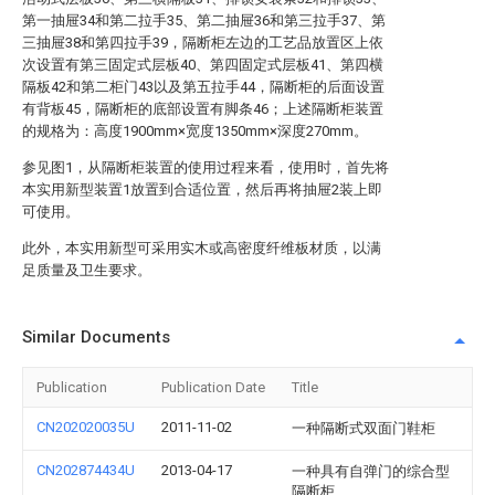
第一抽屉34和第二拉手35、第二抽屉36和第三拉手37、第
三抽屉38和第四拉手39，隔断柜左边的工艺品放置区上依
次设置有第三固定式层板40、第四固定式层板41、第四横
隔板42和第二柜门43以及第五拉手44，隔断柜的后面设置
有背板45，隔断柜的底部设置有脚条46；上述隔断柜装置
的规格为：高度1900mm×宽度1350mm×深度270mm。
参见图1，从隔断柜装置的使用过程来看，使用时，首先将
本实用新型装置1放置到合适位置，然后再将抽屉2装上即
可使用。
此外，本实用新型可采用实木或高密度纤维板材质，以满
足质量及卫生要求。
Similar Documents
Publication
Publication Date
Title
CN202020035U
2011-11-02
一种隔断式双面门鞋柜
CN202874434U
2013-04-17
一种具有自弹门的综合型
隔断柜