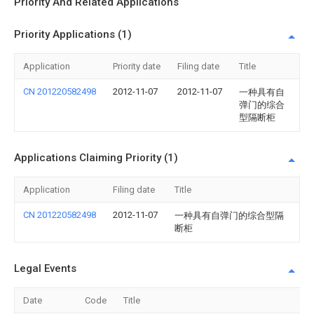
Priority And Related Applications
Priority Applications (1)
Application
Priority date
Filing date
Title
CN 201220582498
2012-11-07
2012-11-07
一种具有自
弹门的综合
型隔断柜
Applications Claiming Priority (1)
Application
Filing date
Title
CN 201220582498
2012-11-07
一种具有自弹门的综合型隔
断柜
Legal Events
Date
Code
Title