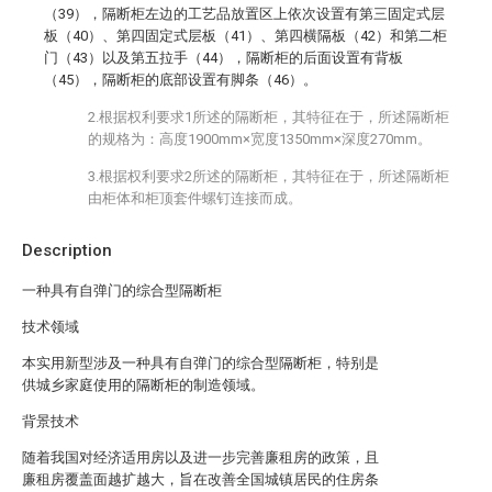
（39），隔断柜左边的工艺品放置区上依次设置有第三固定式层
板（40）、第四固定式层板（41）、第四横隔板（42）和第二柜
门（43）以及第五拉手（44），隔断柜的后面设置有背板
（45），隔断柜的底部设置有脚条（46）。
2.根据权利要求1所述的隔断柜，其特征在于，所述隔断柜
的规格为：高度1900mm×宽度1350mm×深度270mm。
3.根据权利要求2所述的隔断柜，其特征在于，所述隔断柜
由柜体和柜顶套件螺钉连接而成。
Description
一种具有自弹门的综合型隔断柜
技术领域
本实用新型涉及一种具有自弹门的综合型隔断柜，特别是
供城乡家庭使用的隔断柜的制造领域。
背景技术
随着我国对经济适用房以及进一步完善廉租房的政策，且
廉租房覆盖面越扩越大，旨在改善全国城镇居民的住房条