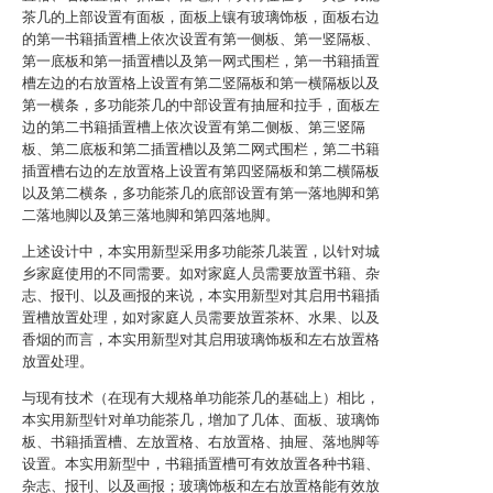
茶几的上部设置有面板，面板上镶有玻璃饰板，面板右边
的第一书籍插置槽上依次设置有第一侧板、第一竖隔板、
第一底板和第一插置槽以及第一网式围栏，第一书籍插置
槽左边的右放置格上设置有第二竖隔板和第一横隔板以及
第一横条，多功能茶几的中部设置有抽屉和拉手，面板左
边的第二书籍插置槽上依次设置有第二侧板、第三竖隔
板、第二底板和第二插置槽以及第二网式围栏，第二书籍
插置槽右边的左放置格上设置有第四竖隔板和第二横隔板
以及第二横条，多功能茶几的底部设置有第一落地脚和第
二落地脚以及第三落地脚和第四落地脚。
上述设计中，本实用新型采用多功能茶几装置，以针对城
乡家庭使用的不同需要。如对家庭人员需要放置书籍、杂
志、报刊、以及画报的来说，本实用新型对其启用书籍插
置槽放置处理，如对家庭人员需要放置茶杯、水果、以及
香烟的而言，本实用新型对其启用玻璃饰板和左右放置格
放置处理。
与现有技术（在现有大规格单功能茶几的基础上）相比，
本实用新型针对单功能茶几，增加了几体、面板、玻璃饰
板、书籍插置槽、左放置格、右放置格、抽屉、落地脚等
设置。本实用新型中，书籍插置槽可有效放置各种书籍、
杂志、报刊、以及画报；玻璃饰板和左右放置格能有效放