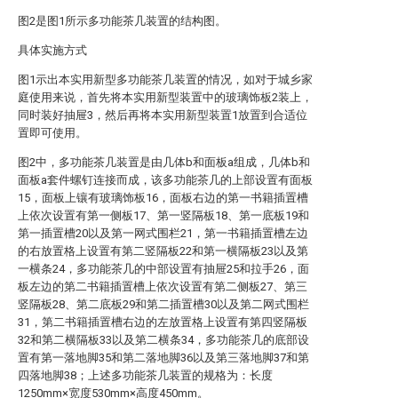
图2是图1所示多功能茶几装置的结构图。
具体实施方式
图1示出本实用新型多功能茶几装置的情况，如对于城乡家
庭使用来说，首先将本实用新型装置中的玻璃饰板2装上，
同时装好抽屉3，然后再将本实用新型装置1放置到合适位
置即可使用。
图2中，多功能茶几装置是由几体b和面板a组成，几体b和
面板a套件螺钉连接而成，该多功能茶几的上部设置有面板
15，面板上镶有玻璃饰板16，面板右边的第一书籍插置槽
上依次设置有第一侧板17、第一竖隔板18、第一底板19和
第一插置槽20以及第一网式围栏21，第一书籍插置槽左边
的右放置格上设置有第二竖隔板22和第一横隔板23以及第
一横条24，多功能茶几的中部设置有抽屉25和拉手26，面
板左边的第二书籍插置槽上依次设置有第二侧板27、第三
竖隔板28、第二底板29和第二插置槽30以及第二网式围栏
31，第二书籍插置槽右边的左放置格上设置有第四竖隔板
32和第二横隔板33以及第二横条34，多功能茶几的底部设
置有第一落地脚35和第二落地脚36以及第三落地脚37和第
四落地脚38；上述多功能茶几装置的规格为：长度
1250mm×宽度530mm×高度450mm。