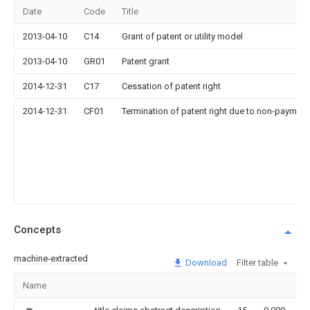
Date
Code
Title
2013-04-10
C14
Grant of patent or utility model
2013-04-10
GR01
Patent grant
2014-12-31
C17
Cessation of patent right
2014-12-31
CF01
Termination of patent right due to non-payment
Concepts
machine-extracted
Download
Filter table
Name
I