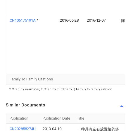
CN106175191A
*
2016-06-28
2016-12-07
陈引
Family To Family Citations
* Cited by examiner, † Cited by third party, ‡ Family to family citation
Similar Documents
Publication
Publication Date
Title
CN202858274U
2013-04-10
一种具有左右放置格的多