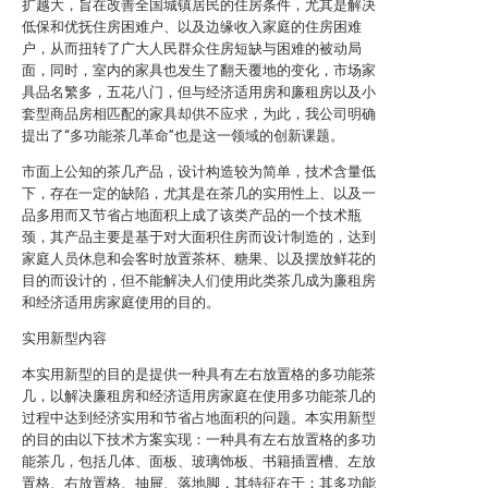
扩越大，旨在改善全国城镇居民的住房条件，尤其是解决
低保和优抚住房困难户、以及边缘收入家庭的住房困难
户，从而扭转了广大人民群众住房短缺与困难的被动局
面，同时，室内的家具也发生了翻天覆地的变化，市场家
具品名繁多，五花八门，但与经济适用房和廉租房以及小
套型商品房相匹配的家具却供不应求，为此，我公司明确
提出了“多功能茶几革命”也是这一领域的创新课题。
市面上公知的茶几产品，设计构造较为简单，技术含量低
下，存在一定的缺陷，尤其是在茶几的实用性上、以及一
品多用而又节省占地面积上成了该类产品的一个技术瓶
颈，其产品主要是基于对大面积住房而设计制造的，达到
家庭人员休息和会客时放置茶杯、糖果、以及摆放鲜花的
目的而设计的，但不能解决人们使用此类茶几成为廉租房
和经济适用房家庭使用的目的。
实用新型内容
本实用新型的目的是提供一种具有左右放置格的多功能茶
几，以解决廉租房和经济适用房家庭在使用多功能茶几的
过程中达到经济实用和节省占地面积的问题。本实用新型
的目的由以下技术方案实现：一种具有左右放置格的多功
能茶几，包括几体、面板、玻璃饰板、书籍插置槽、左放
置格、右放置格、抽屉、落地脚，其特征在于：其多功能