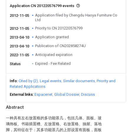
Application CN 201220576799 events
Application filed by Chengdu Haoya Furniture Co
2012-11-05
Ltd
Priority to CN 201220576799
2012-11-05
Application granted
2013-04-10
Publication of CN202858274U
2013-04-10
Anticipated expiration
2022-11-05
Expired - Fee Related
Status
Info
Cited by (2)
Legal events
Similar documents
Priority and
Related Applications
External links
Espacenet
Global Dossier
Discuss
Abstract
一种具有左右放置格的多功能茶几，包括几体、面板、玻
璃饰板、书籍插置槽、左放置格、右放置格、抽屉、落地
脚，其特征在于：其多功能茶几的上部设置有面板，面板