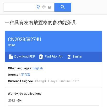
一种具有左右放置格的多功能茶几
CN202858274U
China
Download PDF
Find Prior Art
Similar
Other languages
English
Inventor
罗兴富
Current Assignee
Chengdu Haoya Furniture Co Ltd
Worldwide applications
2012
CN