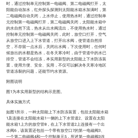
时，通过控制单元控制第一电磁阀、第二电磁阀打开，太
阳能自动加水，红外探头探测到太阳能水箱水加满时，第
二电磁阀自动关闭，上水停止，使用热水时，通过控制单
元控制第一电磁阀打开，第二电磁阀关闭，太阳能水箱中
的水自然下流，热水从出水阀流出，不使用热水时，通过
控制单元控制第一电磁阀关闭，此时，放空口打开，空气
从放空口进入上下水管道，打开出水阀，使管道自然排
空，不存留一点水后，关闭出水阀，下次使用时，任何时
候放出的水都是热水，在冬天寒冷时，由于管道中的水已
排空，管道不会结冻，本实用新型的太阳能上下水防冻装
置，使用方便、安全、实用，不仅可以解决冬天寒冷地区
管道冻裂的问题，还能节约水资源。
附图说明
图1为本实用新型的结构示意图。
具体实施方式
如图1所示，一种太阳能上下水防冻装置，包括太阳能水箱
1及连接在太阳能水箱1一侧的上下水管道2、设置在太阳
能水箱1上方的放空管8，在上下水管道2上连接有一个出
水阀6，该装置还包括一个带有放空口7的第一电磁阀3、
一个第二电磁阀4和一个控制单元5，所述第一电磁阀3连