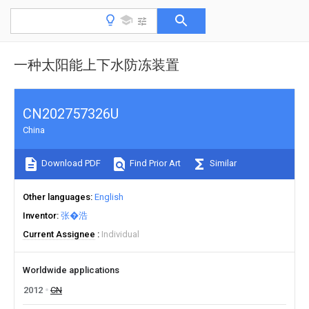
一种太阳能上下水防冻装置
CN202757326U
China
Download PDF
Find Prior Art
Similar
Other languages
English
Inventor
张�浩
Current Assignee
Individual
Worldwide applications
2012
CN