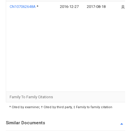
CN107062648A
*
2016-12-27
2017-08-18
吴风
Family To Family Citations
* Cited by examiner, † Cited by third party, ‡ Family to family citation
Similar Documents