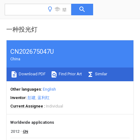
一种投光灯
CN202675047U
China
Download PDF
Find Prior Art
Similar
Other languages
English
Inventor
彭建
蓝利红
Current Assignee
Individual
Worldwide applications
2012
CN