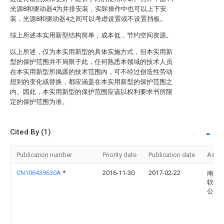
光源8和驱动器4为并排安装，实际操作中也可以上下安
装，光源8和驱动器4之间可以考虑设置或不设置挡板。
综上所述本实用新型结构简单，成本低，节约空间资源。
以上所述，仅为本实用新型的具体实施方式，但本实用新
型的保护范围并不局限于此，任何熟悉本领域的技术人员
在本实用新型所揭露的技术范围内，可不经过创造性劳动
想到的变化或替换，都应涵盖在本实用新型的保护范围之
内。因此，本实用新型的保护范围应该以权利要求书所限
定的保护范围为准。
Cited By (1)
Publication number
Priority date
Publication date
Assi
CN106439630A
*
2016-11-30
2017-02-22
南京
软件
公司