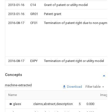
2013-01-16
C14
Grant of patent or utility model
2013-01-16
GR01
Patent grant
2016-08-17
CF01
Termination of patent right due to non-payment
2016-08-17
EXPY
Termination of patent right or utility model
Concepts
machine-extracted
Download
Filter table
Name
Image
glass
claims,abstract,description
5
0.000