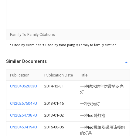
Family To Family Citations
* Cited by examiner, † Cited by third party, ‡ Family to family citation
Similar Documents
Publication
Publication Date
Title
CN204062653U
2014-12-31
一种防水防尘防震的泛光
灯
CN202675047U
2013-01-16
一种投光灯
CN202647387U
2013-01-02
一种led射灯泡
CN204534194U
2015-08-05
一种led模组及采用该模组
的灯具