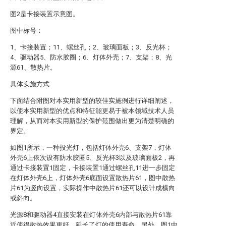
图2是卡接装置示意图。
图中标号：
1、卡接装置；11、螺丝孔；2、玻璃面板；3、反光杯；
4、驱动器5、防水胶圈；6、灯体外壳；7、支架；8、光
源61、散热片。
具体实施方式
下面结合附图对本实用新型的较佳实施例进行详细阐述，
以使本实用新型的优点和特征能更易于被本领域技术人员
理解，从而对本实用新型的保护范围做出更为清楚明确的
界定。
如图1所示，一种投光灯，包括灯体外壳6、支架7，灯体
外壳6上依次设有防水胶圈5、反光杯3以及玻璃面板2，再
通过卡接装置1固定，卡接装置1通过螺丝孔11进一步固定
在灯体外壳6上，灯体外壳6底面设置散热片61，图中散热
片61为竖向设置，实际操作中散热片61还可以设计成横向
或斜向。
光源8和驱动器4直接安装在灯体外壳6内部与散热片61靠
近使得散热效果更好，延长了灯的使用寿命。另外，图1中