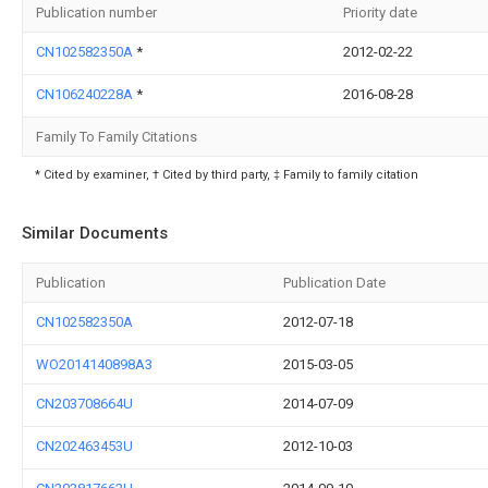
Publication number
Priority date
CN102582350A
*
2012-02-22
CN106240228A
*
2016-08-28
Family To Family Citations
* Cited by examiner, † Cited by third party, ‡ Family to family citation
Similar Documents
Publication
Publication Date
CN102582350A
2012-07-18
WO2014140898A3
2015-03-05
CN203708664U
2014-07-09
CN202463453U
2012-10-03