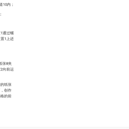
道10内；
；
；
1通过螺
置1上还
纸张8夹
2向前运
时的纸张
面，创作
风格的前