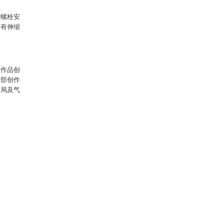
过螺栓安
带有伸缩
画作品创
全部创作
布局及气