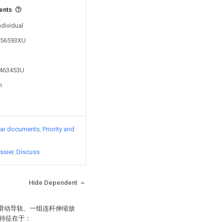
vents
ndividual
0056593XU
2463453U
n
lar documents
Priority and
ssier
Discuss
Hide Dependent
合滑动导轨、一组连杆伸缩放
特征在于：