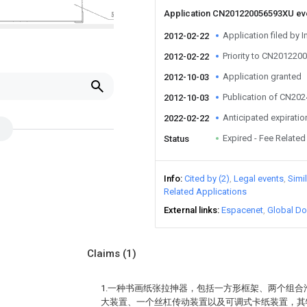
Application CN201220056593XU e
Application filed by I
2012-02-22
Priority to CN20122
2012-02-22
Application granted
2012-10-03
Publication of CN20
2012-10-03
Anticipated expiratio
2022-02-22
Expired - Fee Related
Status
Info
Cited by (2)
Legal events
Simi
Related Applications
External links
Espacenet
Global Do
Claims
(1)
1.一种书画纸张拉抻器，包括一方形框架、两个组
大装置、一个丝杠传动装置以及可调式卡纸装置，其