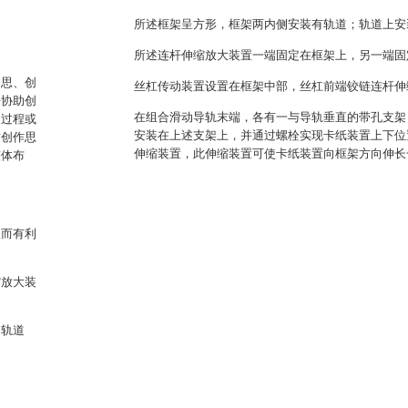
所述框架呈方形，框架两内侧安装有轨道；轨道上安
所述连杆伸缩放大装置一端固定在框架上，另一端固
构思、创
丝杠传动装置设置在框架中部，丝杠前端铰链连杆伸
来协助创
在组合滑动导轨末端，各有一与导轨垂直的带孔支架
的过程或
安装在上述支架上，并通过螺栓实现卡纸装置上下位
致创作思
伸缩装置，此伸缩装置可使卡纸装置向框架方向伸长
整体布
从而有利
缩放大装
的轨道
；