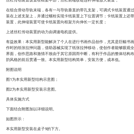
丝杠传动装置设置在框架中部，丝杠前端铰链连杆伸缩放大装置；
在组合滑动导轨末端，各有一与导轨垂直的带孔支架，可调式卡纸装置通
装在上述支架上，并通过螺栓实现卡纸装置上下位置调节；卡纸装置上还
装置，此伸缩装置可使卡纸装置向框架方向伸长一定长度；
上述丝杠传动装置的动力由调速电机提供。
有益效果：本实用新型能解决了个人在进行书画作品创作，尤其是巨幅书
作时的纸张拉抻问题，借助器械实现了纸张拉抻移动，使创作者能够眼观
界面，创作思路和激情不致由于其它原因而中断，有利于作品的整体结构
韵风格的前后贯通一致。本实用新型结构简单，安装方便，成本低。
附图说明
图1为本实用新型结构示意图；
图2为本实用新型安装示意图。
具体实施方式
下面结合附图加以详细说明。
如图所示：
本实用新型安装在桌子9的下方。