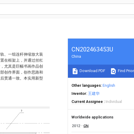
CN202463453U
导轨、一组连杆伸缩放大装
China
放置在框架上，并通过丝杠
作，尤其是巨幅书画作品创
Download PDF
Find Prior
全部创作界面，创作思路和
前后贯通一致。本实用新型
Other languages
English
Inventor
王建华
Current Assignee
Individual
Worldwide applications
2012
CN