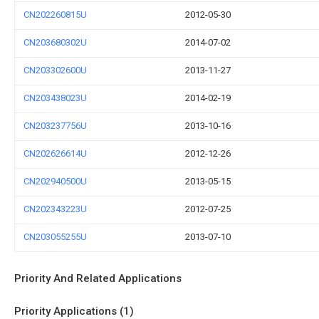
CN202260815U
2012-05-30
CN203680302U
2014-07-02
CN203302600U
2013-11-27
CN203438023U
2014-02-19
CN203237756U
2013-10-16
CN202626614U
2012-12-26
CN202940500U
2013-05-15
CN202343223U
2012-07-25
CN203055255U
2013-07-10
Priority And Related Applications
Priority Applications (1)