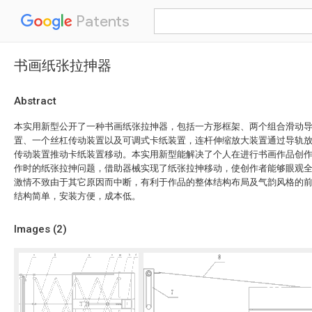
Patents
书画纸张拉抻器
Abstract
本实用新型公开了一种书画纸张拉抻器，包括一方形框架、两个组合滑动
置、一个丝杠传动装置以及可调式卡纸装置，连杆伸缩放大装置通过导轨
传动装置推动卡纸装置移动。本实用新型能解决了个人在进行书画作品创
作时的纸张拉抻问题，借助器械实现了纸张拉抻移动，使创作者能够眼观
激情不致由于其它原因而中断，有利于作品的整体结构布局及气韵风格的
结构简单，安装方便，成本低。
Images (
2
)