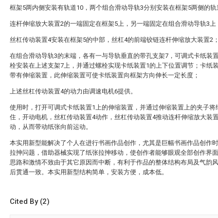
框架5两内侧安装有轨道10，两个组合滑动导轨3分别安装在框架5两侧的轨
连杆伸缩放大装置2的一端固定在框架5上，另一端固定在组合滑动导轨3上
丝杠传动装置4安装在框架5的中部，丝杠4的前端铰链连杆伸缩放大装置2
在组合滑动导轨3的末端，各有一与导轨垂直的带孔支架7，可调式卡纸装置
栓安装在上述支架7上，并通过螺栓实现卡纸装置1的上下位置调节；卡纸装
带有伸缩装置，此伸缩装置可使卡纸装置向框架方向伸长一定长度；
上述丝杠传动装置4的动力由调速电机6提供。
使用时，打开可调式卡纸装置1上的伸缩装置，并通过伸缩装置上的夹子将
住，开动电机，丝杠传动装置4动作，丝杠传动装置4推动连杆伸缩放大装置
动，从而带动纸张向前运动。
本实用新型能解决了个人在进行书画作品创作，尤其是巨幅书画作品创作
拉抻问题，借助器械实现了纸张拉抻移动，使创作者能够眼观全部创作界
思路和激情不致由于其它原因而中断，有利于作品的整体结构布局及气韵
后贯通一致。本实用新型结构简单，安装方便，成本低。
Cited By (2)