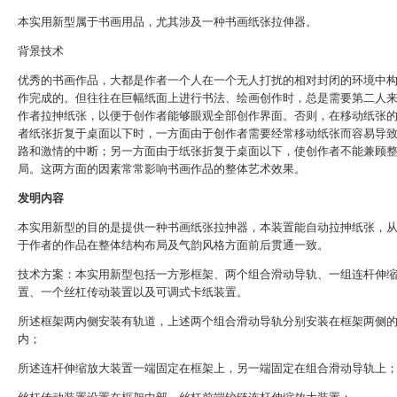
本实用新型属于书画用品，尤其涉及一种书画纸张拉伸器。
背景技术
优秀的书画作品，大都是作者一个人在一个无人打扰的相对封闭的环境中
作完成的。但往往在巨幅纸面上进行书法、绘画创作时，总是需要第二人
作者拉抻纸张，以便于创作者能够眼观全部创作界面。否则，在移动纸张
者纸张折复于桌面以下时，一方面由于创作者需要经常移动纸张而容易导
路和激情的中断；另一方面由于纸张折复于桌面以下，使创作者不能兼顾
局。这两方面的因素常常影响书画作品的整体艺术效果。
发明内容
本实用新型的目的是提供一种书画纸张拉抻器，本装置能自动拉抻纸张，
于作者的作品在整体结构布局及气韵风格方面前后贯通一致。
技术方案：本实用新型包括一方形框架、两个组合滑动导轨、一组连杆伸
置、一个丝杠传动装置以及可调式卡纸装置。
所述框架两内侧安装有轨道，上述两个组合滑动导轨分别安装在框架两侧
内；
所述连杆伸缩放大装置一端固定在框架上，另一端固定在组合滑动导轨上