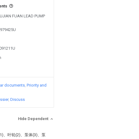
ents
y FUJIAN FUAN LEAD PUMP
01979425U
2091211U
n
lar documents
Priority and
ssier
Discuss
Hide Dependent
、叶轮(2)、泵体(3)、泵