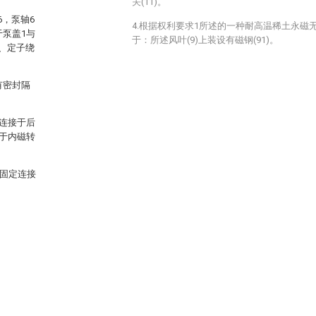
关(11)。
6，泵轴6
4.根据权利要求1所述的一种耐高温稀土永磁
于泵盖1与
于：所述风叶(9)上装设有磁钢(91)。
0、定子绕
有密封隔
承连接于后
位于内磁转
0固定连接