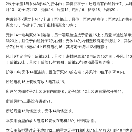
2设于泵盖1与泵体3形成的腔体内；其特征在于：还包括有内磁转子7、风
叶10、定子绕组12、壳体14、后盖15、电机16、护罩18、后轴20；
内磁转子7通过卡环17卡设于泵轴6上，且位于泵体3的右侧；泵体3上连接
离套13，内磁转子7位于密封隔离套13内；
壳体14一端与泵体3相连接，另一端螺栓连接于后盖15上；后盖15通过轴
轴20上，且位于内磁转子7的右侧；壳体14的内侧壁设有定子绕组12，其
子7的外围；壳体14上设有电机16，其与定子绕组12相连接；
风叶9固定连接于后轴20上，且位于密封隔离套13与后盖15之间；外风叶1
于后轴20上，且位于后盖15的右侧；后轴20与驱动装置相连接；
护罩18与壳体14相连接，且位于泵体3的右端；外风叶10位于护罩18内。
所述电机16上装设有放大电路板19。
所述的内磁转子7上装设有内磁钢8；定子绕组12上装设有霍尔开关11。
所述风叶9上装设有磁钢91。
所述后盖15为镂空状，壳体14为镂空状。
本实用新型的放大电路19装设在电机16的上部或后部。
本实用新型通过定子绕组12上的霍尔元件11和电机16上的放大电路19与内