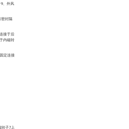
叶9、外风
有密封隔
承连接于后
位于内磁转
0固定连接
磁转子7上