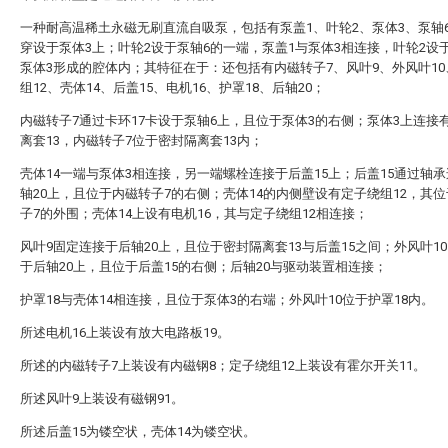
一种耐高温稀土永磁无刷直流自吸泵，包括有泵盖1、叶轮2、泵体3、泵轴
穿设于泵体3上；叶轮2设于泵轴6的一端，泵盖1与泵体3相连接，叶轮2设
泵体3形成的腔体内；其特征在于：还包括有内磁转子7、风叶9、外风叶1
组12、壳体14、后盖15、电机16、护罩18、后轴20；
内磁转子7通过卡环17卡设于泵轴6上，且位于泵体3的右侧；泵体3上连接
离套13，内磁转子7位于密封隔离套13内；
壳体14一端与泵体3相连接，另一端螺栓连接于后盖15上；后盖15通过轴
轴20上，且位于内磁转子7的右侧；壳体14的内侧壁设有定子绕组12，其
子7的外围；壳体14上设有电机16，其与定子绕组12相连接；
风叶9固定连接于后轴20上，且位于密封隔离套13与后盖15之间；外风叶1
于后轴20上，且位于后盖15的右侧；后轴20与驱动装置相连接；
护罩18与壳体14相连接，且位于泵体3的右端；外风叶10位于护罩18内。
所述电机16上装设有放大电路板19。
所述的内磁转子7上装设有内磁钢8；定子绕组12上装设有霍尔开关11。
所述风叶9上装设有磁钢91。
所述后盖15为镂空状，壳体14为镂空状。