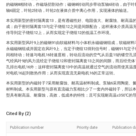
的磁钢8相转动，作磁场切割动作；磁钢8转动同步带动泵轴6转动，由于叶
轴6固定，叶轮2转动，叶轮2在液体介质中离心作用，实现液体的输送。
本实用新型的密封隔离套13，是有透磁性好、电阻值大、耐腐蚀、耐高温
成；由于密封隔离套13与定子绕组12之间是间隙配合，这样液体介质高温
传导到定子绕组12上，从而实现定子绕组12的低温工作环境。
本实用新型风叶9上的磁钢91由软磁材料与小体积永磁磁钢组成，软磁材料
永磁磁钢组成并固定在风叶9上，当定子绕组12得到信号时，磁钢91与定子
间相转动；转速与电机16转速度相，转动后流动的空气从后盖15的镂空孔
气经风叶9的风力流经定子绕组12和密封隔离套13之间的间隙，而后经壳体
孔排出电机16外；这样密封隔离套13中的高温就通过空气的流动而使其温
对电机16起到散热作用；从而实现直流无刷电机16的正常运转。
本实用新型的内磁转子7采用耐腐蚀、耐高温材料制成。泵轴6采用陶瓷、
材料制成。本实用新型与原有直流磁力泵相比少了一套内外磁转子，所以
型具有耐高温、耐腐蚀，高效，低成本的特性；且可实现耐高温≤350℃的
Cited By (2)
Publication number
Priority date
Publication d