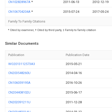
CN102828967A
*
2011-06-13
2012-12-19
CN106704204A
*
2015-07-24
2017-05-24
Family To Family Citations
* Cited by examiner, † Cited by third party, ‡ Family to family citation
Similar Documents
Publication
Publication Date
WO2013112573A3
2015-05-21
CN203548260U
2014-04-16
CN106059195A
2016-10-26
CN204408102U
2015-06-17
CN202091211U
2011-12-28
CN203482014U
2014-03-12