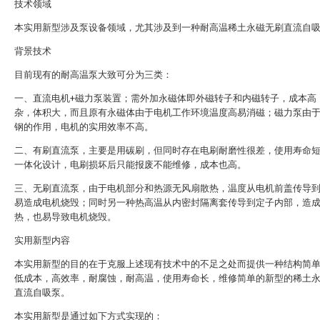
技术领域
本实用新型涉及泵设备领域，尤其涉及到一种耐高温稀土永磁无刷直流自
背景技术
目前现有的耐高温泵大致可分为三类：
一、直流电机+磁力泵装置；需外加永磁体即外磁转子和内磁转子，成本高
杂，体积大，而且原有永磁体由于电机工作环境温度高易消磁；磁力泵由
钢的作用，电机的实用效率不高。
二、有刷直流泵，主要是用碳刷，但同时存在电刷耐磨性很差，使用寿命
一体化设计，电刷损坏后只能报废不能维修，成本也高。
三、无刷直流泵，由于电机部分和热源无风扇散热，温度从电机前盖传导
易造成电机烧毁；同时另一种热高温从内密封隔离套传导到定子内部，造
热，也易导致电机烧毁。
实用新型内容
本实用新型的目的在于克服上述现有技术中的不足之处而提供一种结构简
低成本，高效率，耐腐蚀，耐高温，使用寿命长，维修简单的新型的稀土
直流自吸泵。
本实用新型是通过如下方式实现的：