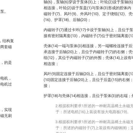
轴(6)，泵轴(6)穿设于泵体(3)上；叶轮(2)设于泵轴(6
相连接，叶轮(2)设于泵盖(1)与泵体(3)形成的腔
吸泵。
磁转子(7)、风叶(9)、外风叶(10)、定子绕组(12)、壳
(16)、护罩(18)、后轴(20)；
内磁转子(7)通过卡环(17)卡设于泵轴(6)上，且位于泵
接有密封隔离套(13)，内磁转子(7)位于密封隔离套(1
，结构复
壳体(14)一端与泵体(3)相连接，另一端螺栓连接于后盖
于两套磁
承连接于后轴(20)上，且位于内磁转子(7)的右侧；壳
组(12)，其位于内磁转子(7)的外围；壳体(14)上设有电
短，的是
相连接；
风叶(9)固定连接于后轴(20)上，且位于密封隔离套(1
到电机，
(10)固定连接于后轴(20)上，且位于后盖(15)的右侧
成电机过
接；
护罩(18)与壳体(14)相连接，且位于泵体(3)的右端；外
2.根据权利要求1所述的一种耐高温稀土永磁
单，实现
于：所述电机(16)上装设有放大电路板(19)。
永磁无刷
3.根据权利要求1所述的一种耐高温稀土永磁
于：所述的内磁转子(7)上装设有内磁钢(8)；