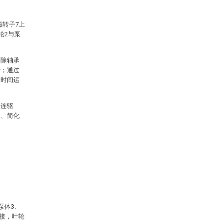
磁转子7上
轮2与泵
去除轴承
转；通过
长时间运
相连驱
命、简化
泵体3、
连接，叶轮