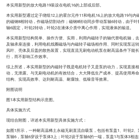
本实用新型的放大电路19装设在电机16的上部或后部。
本实用新型通过定子绕组12上的霍尔元件11和电机16上的放大电路19与内
的磁钢8相转动，作磁场切割动作；磁钢8转动同步带动泵轴6转动，由于叶
轴6固定，叶轮2转动，叶轮2在液体介质中离心作用，实现液体的输送。
本实用新型结构简单、操作方便、实用，利用内磁转子的轴代替电机轴，
及轴承座连接，利用电机线圈磁场与内磁转子磁场相作用、同时实现泵运
风叶、壳体及后盖的散热装置，实现直流无刷电动机泵在耐高温条件下能
行，而不影响工作效率。
综上所述，本实用新型的内磁转子既是电机转子又是泵的动力，实现直接
动，无泄露。与无刷电动机的有效结合，大大降低生产成本、提高使用寿
结构、实现高效率、达到耐高温、耐腐蚀、低噪音等效果。
附图说明
图1本实用新型结构示意图。
具体实施方式
现结合附图，详述本实用新型具体实施方式：
如图1所示，一种耐高温稀土永磁无刷直流自吸泵，包括有泵盖1、叶轮2、
泵轴6，泵轴6穿设于泵体3上；叶轮2设于泵轴6的一端，泵盖1与泵体3相