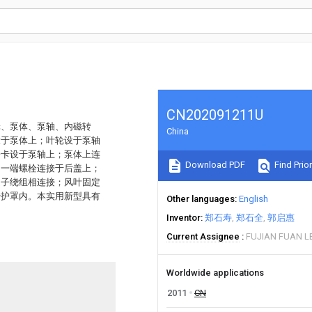
CN202091211U
轮、泵体、泵轴、内磁转
China
设于泵体上；叶轮设于泵轴
子卡设于泵轴上；泵体上连
Download PDF
Find Prior
另一端螺栓连接于后盖上；
定子绕组相连接；风叶固定
于护罩内。本实用新型具有
Other languages
English
Inventor
郑石寿
郑石全
郭启惠
Current Assignee
FUJIAN FUAN L
Worldwide applications
2011
CN