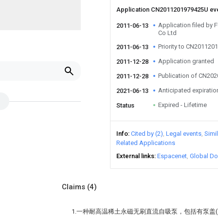
Application CN2011201979425U ev
Application filed b
2011-06-13
Co Ltd
Priority to CN20112
2011-06-13
Application granted
2011-12-28
Publication of CN20
2011-12-28
Anticipated expiratio
2021-06-13
Expired - Lifetime
Status
Info
Cited by (2)
Legal events
Simi
Related Applications
External links
Espacenet
Global Do
Claims
(4)
1.一种耐高温稀土永磁无刷直流自吸泵，包括有泵盖(1)