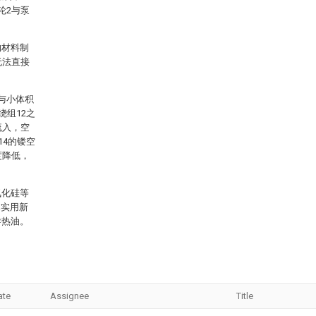
轮2与泵
的材料制
无法直接
与小体积
绕组12之
流入，空
14的镂空
度降低，
氮化硅等
本实用新
导热油。
ate
Assignee
Title