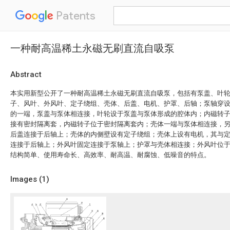
Patents
一种耐高温稀土永磁无刷直流自吸泵
Abstract
本实用新型公开了一种耐高温稀土永磁无刷直流自吸泵，包括有泵盖、叶
子、风叶、外风叶、定子绕组、壳体、后盖、电机、护罩、后轴；泵轴穿
的一端，泵盖与泵体相连接，叶轮设于泵盖与泵体形成的腔体内；内磁转
接有密封隔离套，内磁转子位于密封隔离套内；壳体一端与泵体相连接，
后盖连接于后轴上；壳体的内侧壁设有定子绕组；壳体上设有电机，其与
连接于后轴上；外风叶固定连接于泵轴上；护罩与壳体相连接；外风叶位
结构简单、使用寿命长、高效率、耐高温、耐腐蚀、低噪音的特点。
Images (
1
)