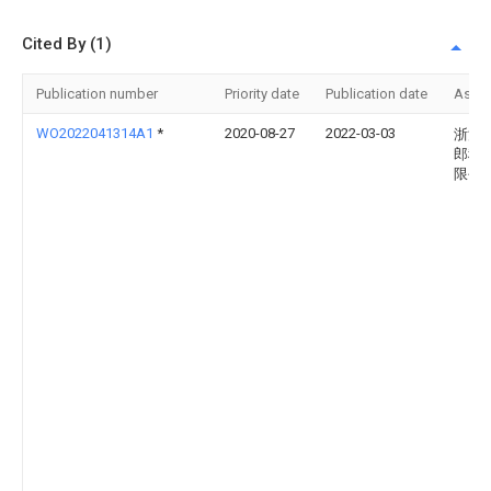
Cited By (1)
Publication number
Priority date
Publication date
Assi
WO2022041314A1
*
2020-08-27
2022-03-03
浙江
郎科
限公