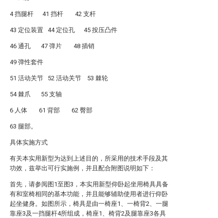
4 挡腿杆 41 挡杆 42 支杆
43 定位装置 44 定位孔 45 按压凸件
46 通孔 47 弹片 48 插销
49 弹性套件
51 活动关节 52 活动关节 53 棘轮
54 棘爪 55 支轴
6 人体 61 背部 62 臀部
63 腿部。
具体实施方式
有关本实用新型为达到上述目的，所采用的技术手段及其
功效，兹举出可行实施例，并且配合附图说明如下：
首先，请参阅图1至图3，本实用新型仰卧起坐用椅具具备
有和室椅相同的基本功能，并且能够辅助使用者进行仰卧
起坐健身。如图所示，椅具是由一椅座1、一椅背2、一腿
靠座3及一挡腿杆4所组成，椅座1、椅背2及腿靠座3各具