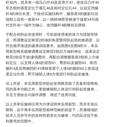
杆42内，其具有一按压凸件45及其弹片47，使按压凸件45
常态朝外插置定位于通孔46及相对定位孔44，以设定挡腿
杆4的伸出长度。于较佳实施结构中，腿靠座3的腿架32后
端朝上设有一接座34，以一插销48贯穿枢接于接座34与相
对支杆42一端作为轴心，使挡腿杆4能够前后摆移。
于配合仰卧起坐使用时，可依据使用者的体力与技能等情
况，而调整设定椅背2的倾斜角度暨仰卧起坐的难易度，以
符合循序渐进的健身训练要求。如第图6至图8所示，本实
用新型椅具能够调整设定椅背2朝后方倾斜伸出，或者设定
椅背2朝后平放(参阅图9)，再配合调整腿靠座3朝前上方倾
斜定位，以支撑人体6的背部61、臀部62及腿部63，将挡
腿杆4及其两侧挡杆41摆移靠置于人体6的腿部63上形成适
度定位作用，即可辅助人体6方便进行仰卧起坐健身。
综上所述，本实用新型仰卧起坐用椅具除了具备和室椅相
同的基本功能之外，更能够辅助人体进行仰卧起坐健身，
并且方便收合与操作调整，增进了使用功效。
以上所举实施例仅用为方便说明本实用新型，而并非加以
限制，在不离本实用新型精神范畴的前提下，所属领域的
技术人员所可作的各种简易变化与修饰，均仍应含括于权
利要求的范围中。