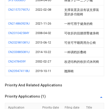
JP3100083U
2004-04-30
伸展トレーニング機
CN215737907U
2022-02-08
支撑装置及设有该支撑装
置的多功能椅
CN214860929U
2021-11-26
一种可用于健身的椅
CN201042584Y
2008-04-02
可收折的扭腰摆臀健身椅
CN202981081U
2013-06-12
可坐可平睡两用办公椅
CN203885081U
2014-10-22
一种调档折叠椅
CN2478459Y
2002-02-27
改进结构的收折式休闲椅
CN209474118U
2019-10-11
翘脚椅
Priority And Related Applications
Priority Applications (1)
Application
Priority date
Filing date
Title