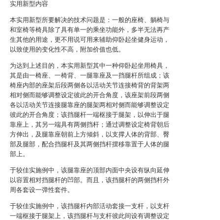
实用新型内容
本实用新型所要解决的技术问题是：一般的座椅、躺椅与
和室椅等椅具除了具有单一的乘坐功能外，多半无法再产
生其他的用途，更不用说可用来辅助仰卧起坐健身运动，
以致使用的变化性不高，附加价值也低。
为达到上述目的，本实用新型其中一种仰卧起坐用椅具，
其是由一椅座、一椅背、一腿靠座及一挡腿杆所组成；该
椅座内部的座架后段两侧各以活动关节连接椅背的背架两
相对侧而能够调整设定彼此的开合角度，该座架前段两侧
各以活动关节连接腿靠座的腿架两相对侧而能够调整设定
彼此的开合角度；该挡腿杆一端枢接于腿架，以伸出于腿
靠座上，其另一端具有两侧挡杆；通过调整设定椅背朝后
方伸出，及腿靠座朝前上方倾斜，以支撑人体的背部、臀
部及腿部，配合挡腿杆及其两侧挡杆摆移靠置于人体的腿
部上。
于较佳实施例中，该腿靠座的顶部内面中央设有纵向延伸
以容置相对挡腿杆的凹部。而且，该挡腿杆的两侧挡杆外
周各套设一弹性套件。
于较佳实施例中，该挡腿杆内部活动套接一支杆，以支杆
一端枢接于腿架上，该挡腿杆与支杆彼此间设有调整设定