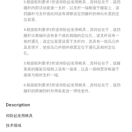
3.根据权利要求1所述仰卧起坐用椅具，其特征在于，该挡
腿杆内部活动套接一支杆，以支杆一端枢接于腿架上，该
挡腿杆与支杆彼此间设有调整设定挡腿杆的伸出长度的定
位装置。
4.根据权利要求3所述仰卧起坐用椅具，其特征在于，该挡
腿杆沿着轴向设有多个彼此相隔的定位孔，该支杆设有一
相对通孔；该定位装置设置于支杆内，其具有一按压凸件
及其弹片，使按压凸件朝外插置定位于通孔及相对定位
孔。
5.根据权利要求3所述仰卧起坐用椅具，其特征在于，该腿
靠座的腿架后端朝上设有一接座，以及一插销贯穿枢接于
接座与相对支杆一端。
6.根据权利要求3所述仰卧起坐用椅具，其特征在于，该挡
腿杆的两侧挡杆外周各套设一弹性套件。
Description
仰卧起坐用椅具
技术领域