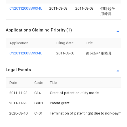
CN2011200559934U
2011-03-03
2011-03-03
仰卧起坐
用椅具
Applications Claiming Priority (1)
Application
Filing date
Title
CN2011200559934U
2011-03-03
仰卧起坐用椅具
Legal Events
Date
Code
Title
2011-11-23
C14
Grant of patent or utility model
2011-11-23
GR01
Patent grant
2020-03-10
CF01
Termination of patent right due to non-payment