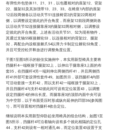
有弹性外包垫体11、21、31，以包覆相对的座架12、背架
22、腿架32及其加强带13、23、33。在椅座1内部的座架
12后段两侧各以活动关节51连接椅背2的背架22两相对
侧，以调整设定彼此的开合角度，而座架12前段两侧则各
以活动关节52连接腿靠座3的腿架32两相对侧，以调整设
定彼此的开合角度。上述各活动关节51、52为现有物件，
其通过支轴55枢接棘轮53，以连接相对的背架22、腿架
32，再配合内设枢接棘爪54以弹力卡制定位棘轮53角度，
并且可受控松开释放进行调整角度位置。
于图1至图5所示的较佳实施例中，本实用新型椅具主要将
挡腿杆4一端枢接于腿架32上，以伸出于腿靠座3上面的布
套35，在挡腿杆4另一端则伸出两侧挡杆41，并且两侧挡
杆41外部可套设弹性套件49。如图所示，该挡腿杆4内部
可活动套接一支杆42，而以支杆42一端枢接于腿架32上，
并且挡腿杆4与支杆42彼此间可设有定位装置43，以调整
设定挡腿杆4的伸出长度。而腿靠座3的顶部内面中央可设
为中空部，以于布面受压时形成纵向延伸的凹部36(参阅图
1)，而可容置相对挡腿杆4收合定位。
继续说明本实用新型仰卧起坐用椅具的组合结构，如图1至
图5所示，挡腿杆4可沿着轴向设有多个彼此相隔的定位孔
44，支杆42则设有一相对通孔46，而定位装置43设置于支