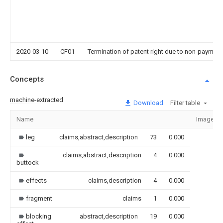
2020-03-10
CF01
Termination of patent right due to non-payment
Concepts
machine-extracted
Download
Filter table
Name
Image
leg
claims,abstract,description
73
0.000
claims,abstract,description
4
0.000
buttock
effects
claims,description
4
0.000
fragment
claims
1
0.000
blocking
abstract,description
19
0.000