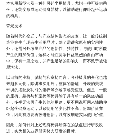
本实用新型涉及一种仰卧起坐用椅具，尤指一种可提供乘
坐，还能变形成运动健身器材，以辅助进行仰卧起坐运动
的椅具。
背景技术
随着时代的变迁，与产业结构形态的改变，让一般传统制
造业在生产现有生活用品时，除了需讲究原有的实用性
外，还需另外考量产品的创新性、独特性，与使用时所能
产生的附加价值，这样才能在竞争日益激烈的自由市场
中，保有一席之地，并产生足够的影响力，而不致于被轻
易淘汰。
以目前的座椅、躺椅与和室椅而言，各种椅具的变化也越
来越多元化，除讲求实用外，整体的舒适、外表的美观、
环境的搭配及功能的选择等亦越来越受重视。但是，一般
的座椅、躺椅与和室椅等椅具除了具有单一的乘坐功能
外，多半无法再产生其他的用途，更不用说可用来辅助仰
卧起坐健身运动，以致使用的变化性不高，附加价值亦
低，因此有必要再改进创新，以有效增进实际使用价值。
因此，如何针对上述现有椅具所存在的缺点进行研发改
进，实为相关业界所需努力研发的目标。