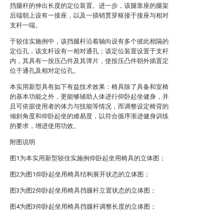
挡腿杆的伸出长度的定位装置。进一步，该腿靠座的腿架
后端朝上设有一接座，以及一插销贯穿枢接于接座与相对
支杆一端。
于较佳实施例中，该挡腿杆沿着轴向设有多个彼此相隔的
定位孔，该支杆设有一相对通孔；该定位装置设置于支杆
内，其具有一按压凸件及其弹片，使按压凸件朝外插置定
位于通孔及相对定位孔。
本实用新型具有如下有益技术效果：椅具除了具备和室椅
的基本功能之外，更能够辅助人体进行仰卧起坐健身，并
且可依据使用者的体力与技能等情况，而调整设定椅背的
倾斜角度和仰卧起坐的难易度，以符合循序渐进健身训练
的要求，增进使用功效。
附图说明
图1为本实用新型较佳实施例仰卧起坐用椅具的立体图；
图2为图1仰卧起坐用椅具结构展开状态的立体图；
图3为图2仰卧起坐用椅具挡腿杆立置状态的立体图；
图4为图3仰卧起坐用椅具挡腿杆调整长度的立体图；