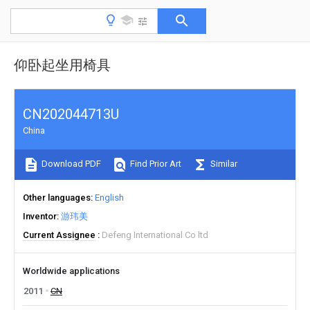
仰卧起坐用椅具
CN202044713U
China
Download PDF
Find Prior Art
Similar
Other languages
English
Inventor
游玮美
Current Assignee
Defeng International Co ltd
Worldwide applications
2011
CN