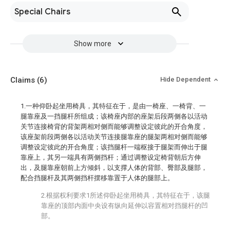
Special Chairs
Show more
Claims
(6)
Hide Dependent
1.一种仰卧起坐用椅具，其特征在于，是由一椅座、一椅背、一
腿靠座及一挡腿杆所组成；该椅座内部的座架后段两侧各以活动
关节连接椅背的背架两相对侧而能够调整设定彼此的开合角度，
该座架前段两侧各以活动关节连接腿靠座的腿架两相对侧而能够
调整设定彼此的开合角度；该挡腿杆一端枢接于腿架而伸出于腿
靠座上，其另一端具有两侧挡杆；通过调整设定椅背朝后方伸
出，及腿靠座朝前上方倾斜，以支撑人体的背部、臀部及腿部，
配合挡腿杆及其两侧挡杆摆移靠置于人体的腿部上。
2.根据权利要求1所述仰卧起坐用椅具，其特征在于，该腿
靠座的顶部内面中央设有纵向延伸以容置相对挡腿杆的凹
部。