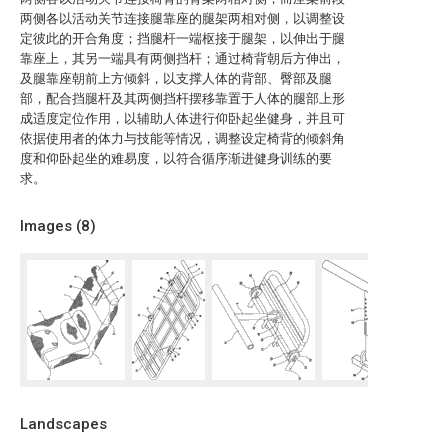
两侧各以活动关节连接腿靠座的腿架两相对侧，以调整设
定彼此的开合角度；挡腿杆一端枢接于腿架，以伸出于腿
靠座上，其另一端具有两侧挡杆；通过椅背朝后方伸出，
及腿靠座朝前上方倾斜，以支撑人体的背部、臀部及腿
部，配合挡腿杆及其两侧挡杆摆移靠置于人体的腿部上形
成适度定位作用，以辅助人体进行仰卧起坐健身，并且可
依据使用者的体力与技能等情况，调整设定椅背的倾斜角
度和仰卧起坐的难易度，以符合循序渐进健身训练的要
求。
Images (
8
)
Landscapes