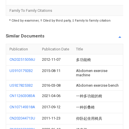
Family To Family Citations
* Cited by examiner, † Cited by third party, ‡ Family to family citation
Similar Documents
Publication
Publication Date
Title
CN202515056U
2012-11-07
多功能椅
US9101792B2
2015-08-11
Abdomen exercise
machine
US9278253B2
2016-03-08
Abdomen exercise bench
CN112603083A
2021-04-06
一种多功能的椅
CN107149318A
2017-09-12
一种折叠椅
CN202044713U
2011-11-23
仰卧起坐用椅具