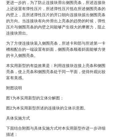
更进一步的，为了防止连接块滑出侧围亮条，所述连接块
上还设置有弹性压片，所述弹性压片抵在所述侧围亮条的
内壁上，且所述弹性压片的开口朝向连接块拔出侧围亮条
的方向。当连接块有向外滑出上亮条的趋势的时候，弹性
压片与侧围亮条的内壁之间能够产生很大的摩擦力，阻止
连接块滑出。
为了方便连接块装入侧围亮条，所述卡和部与所述第一卡
槽相配合的一端设置有斜面，侧围亮条顺着斜面能够方便
的卡入侧围亮条。
本实用新型的有益效果是：利用连接块连接上亮条和侧围
亮条，使上亮条和侧围亮条处于同一平面，使得外观比较
富有美感。
附图说明
图1为本实用新型的立体分解图；
图2为本实用新型所述的连接块的立体示意图。
具体实施方式
下面结合附图与具体实施方式对本实用新型作进一步详细
描述：