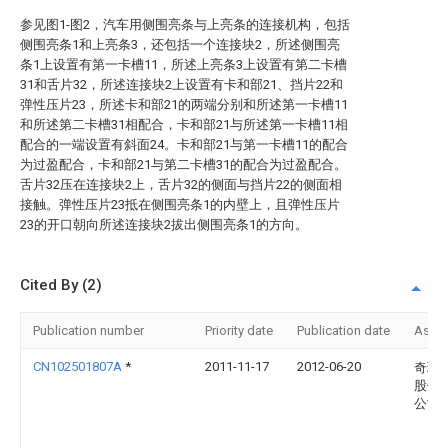
参见图1-图2，汽车用侧围亮条与上亮条的连接机构，包括
侧围亮条1和上亮条3，还包括一个连接块2，所述侧围亮
条1上设置有第一卡槽11，所述上亮条3上设置有第二卡槽
31和舌片32，所述连接块2上设置有卡和部21、挡片22和
弹性压片23，所述卡和部21的两端分别和所述第一卡槽11
和所述第二卡槽31相配合，卡和部21与所述第一卡槽11相
配合的一端设置有斜面24。卡和部21与第一卡槽11的配合
为过盈配合，卡和部21与第二卡槽31的配合为过盈配合。
舌片32压在连接块2上，舌片32的侧面与挡片22的侧面相
接触。弹性压片23抵在侧围亮条1的内壁上，且弹性压片
23的开口朝向所述连接块2拔出侧围亮条1的方向。
Cited By (2)
Publication number
Priority date
Publication date
Assi
CN102501807A
*
2011-11-17
2012-06-20
奇瑞
股份
公司