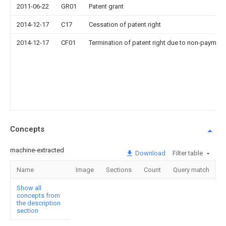
2011-06-22
GR01
Patent grant
2014-12-17
C17
Cessation of patent right
2014-12-17
CF01
Termination of patent right due to non-payment
Concepts
machine-extracted
Download
Filter table
Name
Image
Sections
Count
Query match
Show all
concepts from
the description
section