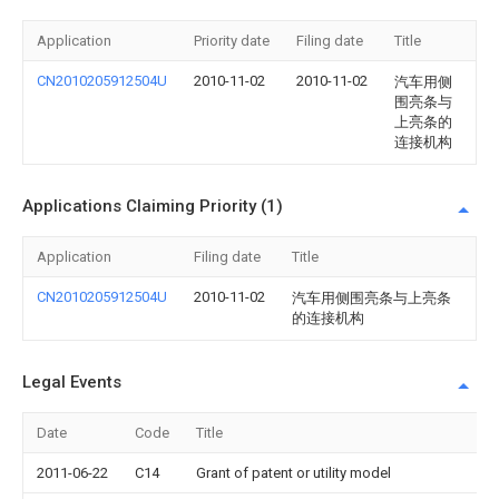
Application
Priority date
Filing date
Title
CN2010205912504U
2010-11-02
2010-11-02
汽车用侧
围亮条与
上亮条的
连接机构
Applications Claiming Priority (1)
Application
Filing date
Title
CN2010205912504U
2010-11-02
汽车用侧围亮条与上亮条
的连接机构
Legal Events
Date
Code
Title
2011-06-22
C14
Grant of patent or utility model