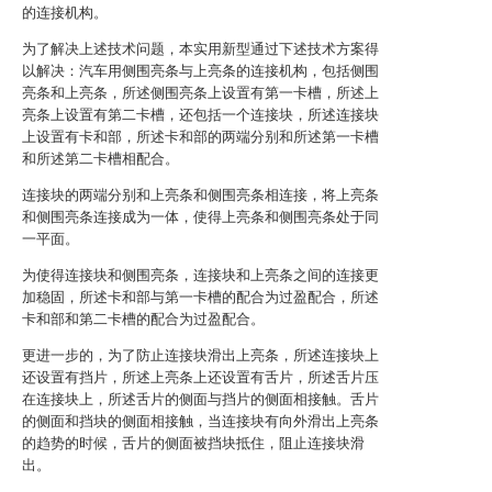
的连接机构。
为了解决上述技术问题，本实用新型通过下述技术方案得
以解决：汽车用侧围亮条与上亮条的连接机构，包括侧围
亮条和上亮条，所述侧围亮条上设置有第一卡槽，所述上
亮条上设置有第二卡槽，还包括一个连接块，所述连接块
上设置有卡和部，所述卡和部的两端分别和所述第一卡槽
和所述第二卡槽相配合。
连接块的两端分别和上亮条和侧围亮条相连接，将上亮条
和侧围亮条连接成为一体，使得上亮条和侧围亮条处于同
一平面。
为使得连接块和侧围亮条，连接块和上亮条之间的连接更
加稳固，所述卡和部与第一卡槽的配合为过盈配合，所述
卡和部和第二卡槽的配合为过盈配合。
更进一步的，为了防止连接块滑出上亮条，所述连接块上
还设置有挡片，所述上亮条上还设置有舌片，所述舌片压
在连接块上，所述舌片的侧面与挡片的侧面相接触。舌片
的侧面和挡块的侧面相接触，当连接块有向外滑出上亮条
的趋势的时候，舌片的侧面被挡块抵住，阻止连接块滑
出。