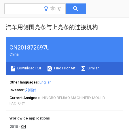
汽车用侧围亮条与上亮条的连接机构
CN201872697U
China
Download PDF
Find Prior Art
Similar
Other languages
English
Inventor
刘继伟
Current Assignee
NINGBO BEIJIAO MACHINERY MOULD
FACTORY
Worldwide applications
2010
CN