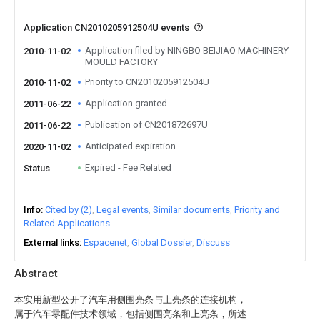
Application CN2010205912504U events
Application filed by NINGBO BEIJIAO MACHINERY
2010-11-02
MOULD FACTORY
Priority to CN2010205912504U
2010-11-02
Application granted
2011-06-22
Publication of CN201872697U
2011-06-22
Anticipated expiration
2020-11-02
Expired - Fee Related
Status
Info
Cited by (2)
Legal events
Similar documents
Priority and
Related Applications
External links
Espacenet
Global Dossier
Discuss
Abstract
本实用新型公开了汽车用侧围亮条与上亮条的连接机构，
属于汽车零配件技术领域，包括侧围亮条和上亮条，所述