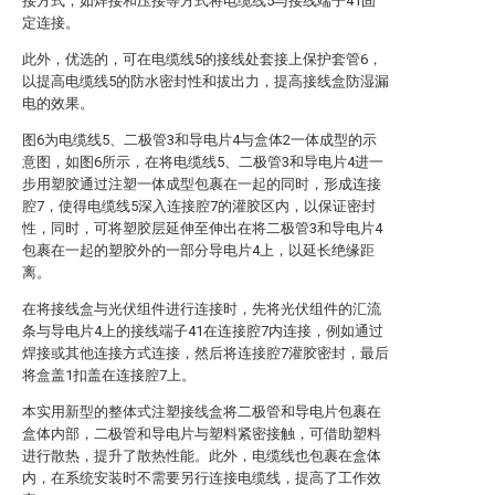
接方式，如焊接和压接等方式将电缆线5与接线端子41固
定连接。
此外，优选的，可在电缆线5的接线处套接上保护套管6，
以提高电缆线5的防水密封性和拔出力，提高接线盒防湿漏
电的效果。
图6为电缆线5、二极管3和导电片4与盒体2一体成型的示
意图，如图6所示，在将电缆线5、二极管3和导电片4进一
步用塑胶通过注塑一体成型包裹在一起的同时，形成连接
腔7，使得电缆线5深入连接腔7的灌胶区内，以保证密封
性，同时，可将塑胶层延伸至伸出在将二极管3和导电片4
包裹在一起的塑胶外的一部分导电片4上，以延长绝缘距
离。
在将接线盒与光伏组件进行连接时，先将光伏组件的汇流
条与导电片4上的接线端子41在连接腔7内连接，例如通过
焊接或其他连接方式连接，然后将连接腔7灌胶密封，最后
将盒盖1扣盖在连接腔7上。
本实用新型的整体式注塑接线盒将二极管和导电片包裹在
盒体内部，二极管和导电片与塑料紧密接触，可借助塑料
进行散热，提升了散热性能。此外，电缆线也包裹在盒体
内，在系统安装时不需要另行连接电缆线，提高了工作效