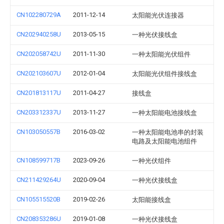
CN102280729A
2011-12-14
太阳能光伏连接器
CN202940258U
2013-05-15
一种光伏接线盒
CN202058742U
2011-11-30
一种太阳能光伏组件
CN202103607U
2012-01-04
太阳能光伏组件接线盒
CN201813117U
2011-04-27
接线盒
CN203312337U
2013-11-27
一种太阳能电池接线盒
CN103050557B
2016-03-02
一种太阳能电池串的封装
电路及太阳能电池组件
CN108599717B
2023-09-26
一种光伏组件
CN211429264U
2020-09-04
一种光伏接线盒
CN105515520B
2019-02-26
太阳能接线盒
CN208353286U
2019-01-08
一种光伏接线盒