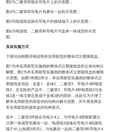
图3为二极管焊接在导电片上的示意图；
图4为二极管和导电片包裹在一起的示意图；
图5为电缆线连接在导电片的接线端子上的示意图；
图6为电缆线、二极管和导电片与盒体一体成型的示意
图。
具体实施方式
下面结合附图详细说明本实用新型的整体式注塑接线盒。
图1为本实用新型实施例的整体式注塑接线盒的立体结构分
解图，图2为本实用新型实施例的整体式注塑接线盒的侧视
示意图。如图1和图2所示，本实用新型实施例的整体式注
塑接线盒包括：盒盖1、盒体2、二极管3、导电片4和电缆
线5，在实际的产品中，二极管3、导电片4和电缆线5与盒
体2是一体注塑且形成于盒体2的内部的，此处仅为方便了
解本实用新型内容提供的结构分解示意图，并不用意限定
本实用新型的接线盒的结构形式。
其中，二极管3焊接在导电片4上，与导电片4用塑胶通过
注塑一体成型包裹在一起；电缆线5连接在导电片4的接线
端子41上(如图5所示)，与包裹在一起的二极管3和导电片4