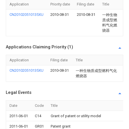
Application
Priority date
Filing date
Title
CN201020510135XU
2010-08-31
2010-08-31
一种生物
质成型燃
料气化燃
烧器
Applications Claiming Priority (1)
Application
Filing date
Title
CN201020510135XU
2010-08-31
一种生物质成型燃料气化
燃烧器
Legal Events
Date
Code
Title
2011-06-01
C14
Grant of patent or utility model
2011-06-01
GR01
Patent grant