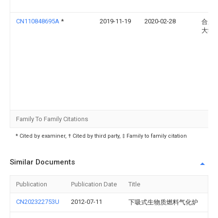
CN110848695A
*
2019-11-19
2020-02-28
合肥
大学
Family To Family Citations
* Cited by examiner, † Cited by third party, ‡ Family to family citation
Similar Documents
Publication
Publication Date
Title
CN202322753U
2012-07-11
下吸式生物质燃料气化炉