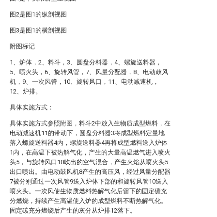
图2是图1的纵剖视图
图3是图1的横剖视图
附图标记
1、炉体，2、料斗，3、圆盘分料器，4、螺旋送料器，
5、喷火头，6、旋转风管，7、风量分配器，8、电动鼓风
机，9、一次风管，10、旋转风口，11、电动减速机，
12、炉排。
具体实施方式：
具体实施方式参照附图，料斗2中放入生物质成型燃料，在
电动减速机11的带动下，圆盘分料器3将成型燃料定量地
落入螺旋送料器4内，螺旋送料器4再将成型燃料送入炉体
1内，在高温下被热解气化，产生的大量高温燃气进入喷火
头5，与旋转风口10吹出的空气混合，产生火焰从喷火头5
出口喷出。由电动鼓风机8产生的高压风，经过风量分配器
7被分别通过一次风管9送入炉体下部的和旋转风管10送入
喷火头。一次风使生物质燃料热解气化后留下的固定碳充
分燃烧，持续产生高温使入炉的成型燃料不断热解气化。
固定碳充分燃烧后产生的灰分从炉排12落下。