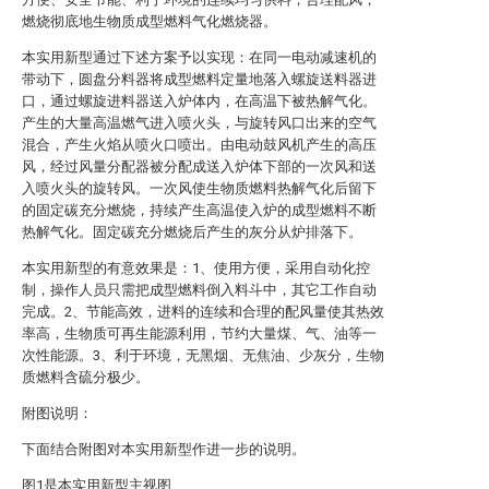
燃烧彻底地生物质成型燃料气化燃烧器。
本实用新型通过下述方案予以实现：在同一电动减速机的
带动下，圆盘分料器将成型燃料定量地落入螺旋送料器进
口，通过螺旋进料器送入炉体内，在高温下被热解气化。
产生的大量高温燃气进入喷火头，与旋转风口出来的空气
混合，产生火焰从喷火口喷出。由电动鼓风机产生的高压
风，经过风量分配器被分配成送入炉体下部的一次风和送
入喷火头的旋转风。一次风使生物质燃料热解气化后留下
的固定碳充分燃烧，持续产生高温使入炉的成型燃料不断
热解气化。固定碳充分燃烧后产生的灰分从炉排落下。
本实用新型的有意效果是：1、使用方便，采用自动化控
制，操作人员只需把成型燃料倒入料斗中，其它工作自动
完成。2、节能高效，进料的连续和合理的配风量使其热效
率高，生物质可再生能源利用，节约大量煤、气、油等一
次性能源。3、利于环境，无黑烟、无焦油、少灰分，生物
质燃料含硫分极少。
附图说明：
下面结合附图对本实用新型作进一步的说明。
图1是本实用新型主视图