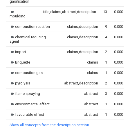
gasification
title,claims,abstract,description
13
0.000
moulding
combustion reaction
claims,description
9
0.000
chemical reducing
claims,description
4
0.000
agent
import
claims,description
2
0.000
Briquette
claims
1
0.000
combustion gas
claims
1
0.000
pyrolysis
abstract,description
2
0.000
flame spraying
abstract
3
0.000
environmental effect
abstract
1
0.000
favourable effect
abstract
1
0.000
Show all concepts from the description section