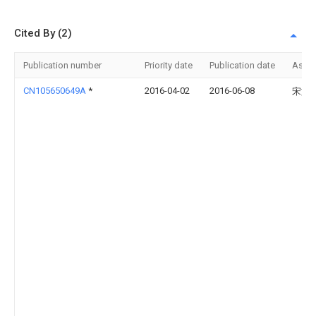
Cited By (2)
Publication number
Priority date
Publication date
Assi
CN105650649A
*
2016-04-02
2016-06-08
宋文