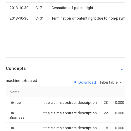
2013-10-30
C17
Cessation of patent right
2013-10-30
CF01
Termination of patent right due to non-payment
Concepts
machine-extracted
Download
Filter table
Name
fuel
title,claims,abstract,description
23
0.000
title,claims,abstract,description
22
0.000
Biomass
title,claims,abstract,description
18
0.000