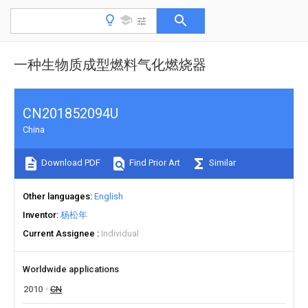
一种生物质成型燃料气化燃烧器
CN201852094U
China
Download PDF
Find Prior Art
Similar
Other languages
English
Inventor
杨松年
Current Assignee
Individual
Worldwide applications
2010
CN