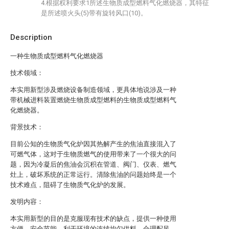
4.根据权利要求1所述生物质成型燃料气化燃烧器，其特征
是所述喷火头(5)带有旋转风口(10)。
Description
一种生物质成型燃料气化燃烧器
技术领域：
本实用新型涉及燃烧设备制造领域，更具体地说涉及一种
带机械进料装置燃烧生物质成型燃料的生物质成型燃料气
化燃烧器。
背景技术：
目前公知的生物质气化炉因其热解产生的焦油直接混入了
可燃气体，这对于生物质燃气的使用带来了一个很大的问
题，因为冷凝后的焦油会沉积在管道、阀门、仪表、燃气
灶上，破坏系统的正常运行。清除焦油的问题始终是一个
技术难点，阻碍了生物质气化炉的发展。
发明内容：
本实用新型的目的是克服现有技术的缺点，提供一种使用
方便、安全节能、利于环境的连续均匀供料，合理配风，