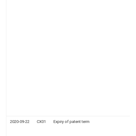
2020-09-22
CX01
Expiry of patent term