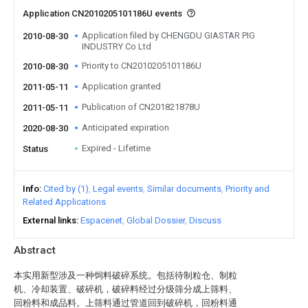
Application CN2010205101186U events
Application filed by CHENGDU GIASTAR PIG
2010-08-30
INDUSTRY Co Ltd
Priority to CN2010205101186U
2010-08-30
Application granted
2011-05-11
Publication of CN201821878U
2011-05-11
Anticipated expiration
2020-08-30
Expired - Lifetime
Status
Info
Cited by (1)
Legal events
Similar documents
Priority and
Related Applications
External links
Espacenet
Global Dossier
Discuss
Abstract
本实用新型涉及一种饲料破碎系统。包括待制粒仓、制粒
机、冷却装置、破碎机，破碎料经过分级筛分成上筛料、
回粉料和成品料。上筛料通过管道回到破碎机，回粉料通