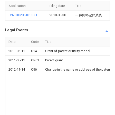
Application
Filing date
Title
CN2010205101186U
2010-08-30
一种饲料破碎系统
Legal Events
Date
Code
Title
2011-05-11
C14
Grant of patent or utility model
2011-05-11
GR01
Patent grant
2012-11-14
C56
Change in the name or address of the patentee