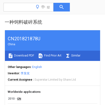
一种饲料破碎系统
CN201821878U
China
Download PDF
Find Prior Art
Similar
Other languages
English
Inventor
李发友
Current Assignee
Superstar Limited by Share Ltd
Worldwide applications
2010
CN