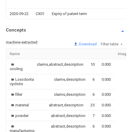
2020-09-22
CX01
Expiry of patent term
Concepts
machine-extracted
Download
Filter table
Name
Image
claims,abstract,description
10
0.000
cooling
Loxodonta
claims,description
6
0.000
cyclotis
filler
claims,description
6
0.000
material
abstract,description
25
0.000
powder
abstract,description
7
0.000
abstract,description
6
0.000
manufacturing