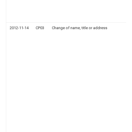
2012-11-14
CP03
Change of name, title or address