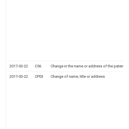
2017-03-22
C56
Change in the name or address of the patentee
2017-03-22
CP03
Change of name, title or address