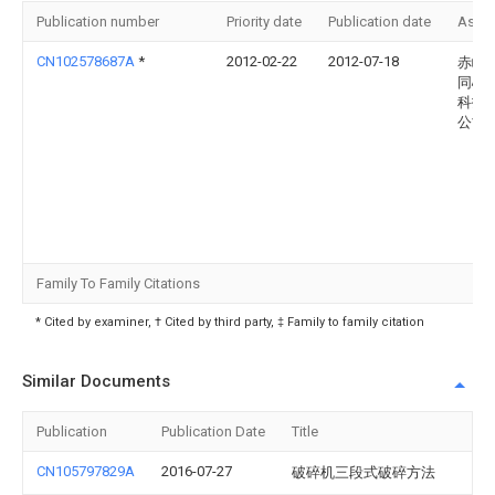
Publication number
Priority date
Publication date
Assi
CN102578687A
*
2012-02-22
2012-07-18
赤峰
同心
科技
公司
Family To Family Citations
* Cited by examiner, † Cited by third party, ‡ Family to family citation
Similar Documents
Publication
Publication Date
Title
CN105797829A
2016-07-27
破碎机三段式破碎方法