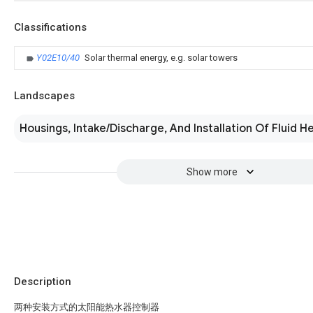
Classifications
Y02E10/40
Solar thermal energy, e.g. solar towers
Landscapes
Housings, Intake/Discharge, And Installation Of Fluid H
Show more
Description
两种安装方式的太阳能热水器控制器