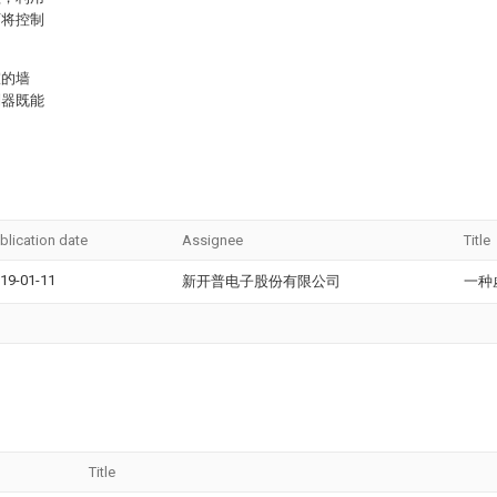
可将控制
室的墙
制器既能
blication date
Assignee
Title
19-01-11
新开普电子股份有限公司
一种
Title