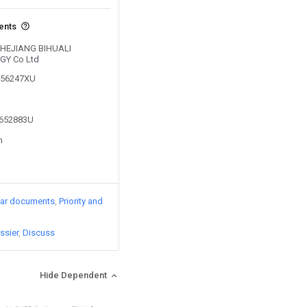
vents
 ZHEJIANG BIHUALI
GY Co Ltd
0156247XU
1652883U
n
lar documents
Priority and
ssier
Discuss
Hide Dependent