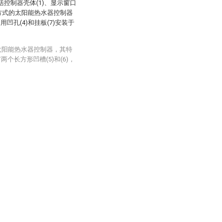
控制器壳体(1)、显示窗口
装方式的太阳能热水器控制器
用凹孔(4)和挂板(7)安装于
太阳能热水器控制器，其特
个长方形凹槽(5)和(6)，