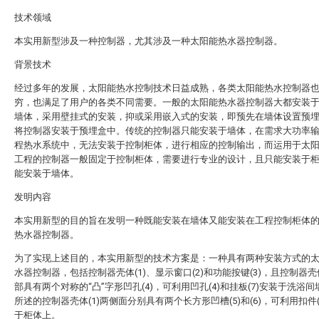
技术领域
本实用新型涉及一种控制器，尤其涉及一种太阳能热水器控制器。
背景技术
经过多年的发展，太阳能热水控制技术日益成熟，各类太阳能热水控制器
穷，也满足了用户的各类不同需要。一般的太阳能热水器控制器大都安装
墙体，采用壁挂式的安装，抑或采用嵌入式的安装，即预先在墙体设置预
将控制器安装于预埋盒中。传统的控制器只能安装于墙体，在需求大功率
程热水系统中，无法安装于控制柜体，进行相应的控制输出，而运用于太
工程的控制器一般固定于控制柜体，需要进行专业的设计，且只能安装于
能安装于墙体。
发明内容
本实用新型的目的旨在发明一种既能安装在墙体又能安装在工程控制柜体
热水器控制器。
为了实现上述目的，本实用新型的技术方案是：一种具有两种安装方式的
水器控制器，包括控制器壳体(1)、显示窗口(2)和功能按键(3)，且控制器壳体
部具有两个对称的“凸”字形凹孔(4)，可利用凹孔(4)和挂板(7)安装于洗浴
所述的控制器壳体(1)两侧面分别具有两个长方形凹槽(5)和(6)，可利用扣件(
于柜体上。