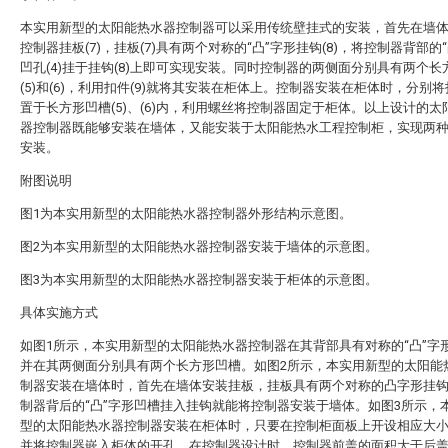
本实用新型的太阳能热水器控制器可以采用传统壁挂式的安装，首先在墙
控制器挂板(7)，挂板(7)具有两个对称的“凸”字形挂钩(8)，将控制器背部的
凹孔(4)挂于挂钩(8)上即可实现安装。同时控制器的两侧面分别具有两个长
(5)和(6)，利用扣件(9)就将其安装在柜体上。控制器安装在柜体时，分别将扣
置于长方形凹槽(5)、(6)内，利用螺丝将控制器固定于柜体。以上设计的太
器控制器既能够安装在墙体，又能安装于太阳能热水工程控制柜，实现两
安装。
附图说明
图1为本实用新型的太阳能热水器控制器外形结构示意图。
图2为本实用新型的太阳能热水器控制器安装于墙体的示意图。
图3为本实用新型的太阳能热水器控制器安装于柜体的示意图。
具体实施方式
如图1所示，本实用新型的太阳能热水器控制器在其背部具有对称的“凸”字
并在其两侧面分别具有两个长方形凹槽。如图2所示，本实用新型的太阳能
制器安装在墙体时，首先在墙体安装挂板，挂板具有两个对称的凸字形挂
制器背后的“凸”字形凹槽挂入挂钩就能将控制器安装于墙体。如图3所示，
型的太阳能热水器控制器安装在柜体时，只要在控制柜面板上开设相应大
并将控制器嵌入柜体的开孔。在控制器设计时，控制器前盖的面积大于后