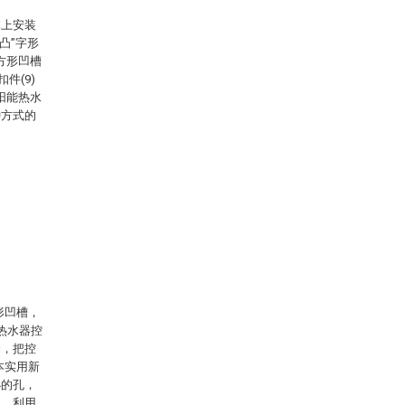
体上安装
“凸”字形
方形凹槽
件(9)
阳能热水
种方式的
形凹槽，
热水器控
钩，把控
本实用新
小的孔，
盖，利用