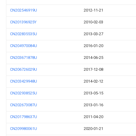
CN202546919U
2012-11-21
CN201396925Y
2010-02-03
CN202835535U
2013-03-27
CN204970084U
2016-01-20
CN203671878U
2014-06-25
CN206726029U
2017-12-08
CN203429948U
2014-02-12
CN202938525U
2013-05-15
CN202673087U
2013-01-16
CN201798637U
2011-04-20
CN209980061U
2020-01-21