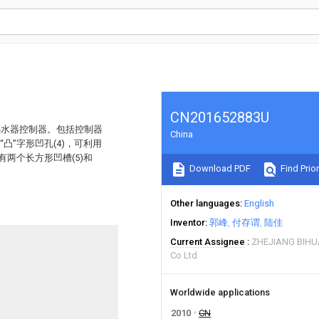
CN201652883U
热水器控制器。包括控制器
China
“凸”字形凹孔(4)，可利用
有两个长方形凹槽(5)和
Download PDF
Find Prior
Other languages
English
Inventor
郭峰
付存谓
陆佳
Current Assignee
ZHEJIANG BIHU
Co Ltd
Worldwide applications
2010
CN