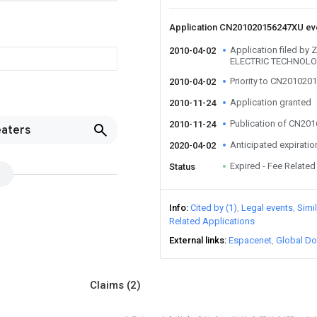
Application CN201020156247XU e
Application filed by
2010-04-02
ELECTRIC TECHNOLO
Priority to CN20102
2010-04-02
Application granted
2010-11-24
Publication of CN20
2010-11-24
eaters
Anticipated expiratio
2020-04-02
Expired - Fee Related
Status
Info
Cited by (1)
Legal events
Simi
Related Applications
External links
Espacenet
Global Do
Claims
(2)