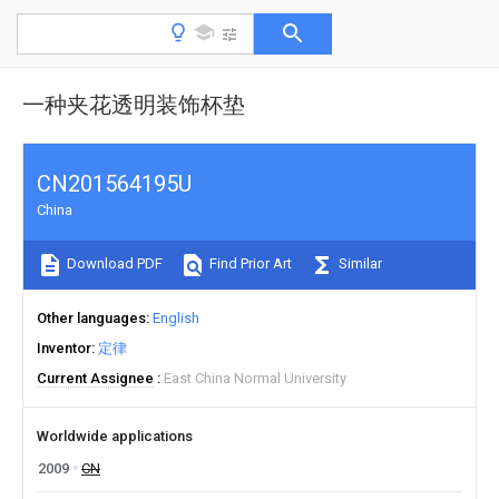
一种夹花透明装饰杯垫
CN201564195U
China
Download PDF
Find Prior Art
Similar
Other languages
English
Inventor
定律
Current Assignee
East China Normal University
Worldwide applications
2009
CN