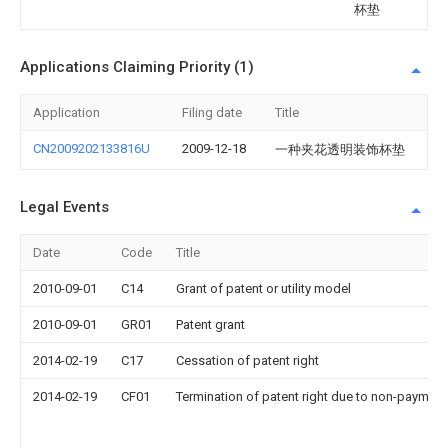
杯垫
Applications Claiming Priority (1)
Application
Filing date
Title
CN2009202133816U
2009-12-18
一种夹花透明装饰杯垫
Legal Events
Date
Code
Title
2010-09-01
C14
Grant of patent or utility model
2010-09-01
GR01
Patent grant
2014-02-19
C17
Cessation of patent right
2014-02-19
CF01
Termination of patent right due to non-payment