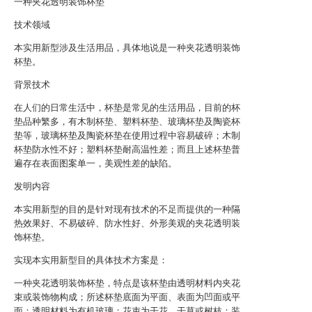
一种夹花透明装饰杯垫
技术领域
本实用新型涉及生活用品，具体地说是一种夹花透明装饰
杯垫。
背景技术
在人们的日常生活中，杯垫是常见的生活用品，目前的杯
垫品种繁多，有木制杯垫、塑料杯垫、玻璃杯垫及陶瓷杯
垫等，玻璃杯垫及陶瓷杯垫在使用过程中容易破碎；木制
杯垫防水性不好；塑料杯垫耐高温性差；而且上述杯垫普
遍存在表面图案单一，美观性差的缺陷。
发明内容
本实用新型的目的是针对现有技术的不足而提供的一种隔
热效果好、不易破碎、防水性好、外形美观的夹花透明装
饰杯垫。
实现本实用新型目的具体技术方案是：
一种夹花透明装饰杯垫，特点是该杯垫由透明材料内夹花
束或装饰物构成；所述杯垫底面为平面、表面为凹面或平
面；透明材料为有机玻璃；花束为干花、干草或树枝；装