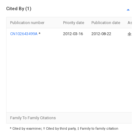
Cited By (1)
Publication number
Priority date
Publication date
Assi
CN102643499A
*
2012-03-16
2012-08-22
余成
Family To Family Citations
* Cited by examiner, † Cited by third party, ‡ Family to family citation