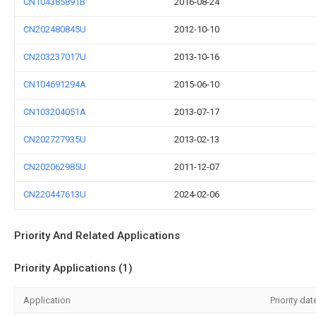
CN104385891B
2016-08-24
CN202480845U
2012-10-10
CN203237017U
2013-10-16
CN104691294A
2015-06-10
CN103204051A
2013-07-17
CN202727935U
2013-02-13
CN202062985U
2011-12-07
CN220447613U
2024-02-06
Priority And Related Applications
Priority Applications (1)
Application
Priority dat