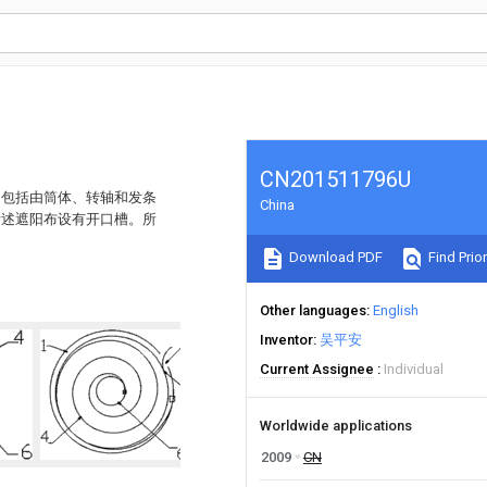
CN201511796U
，包括由筒体、转轴和发条
China
所述遮阳布设有开口槽。所
Download PDF
Find Prior
Other languages
English
Inventor
吴平安
Current Assignee
Individual
Worldwide applications
2009
CN