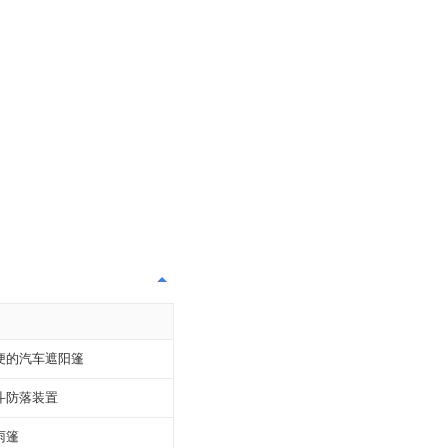
便的汽车遮阳篷
斗防落装置
雨篷