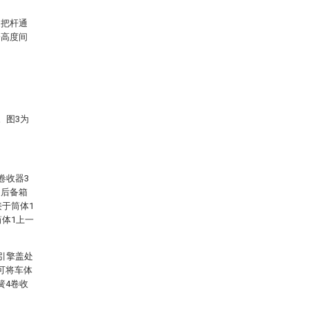
述把杆通
一高度间
。图3为
卷收器3
的后备箱
接于筒体1
筒体1上一
引擎盖处
可将车体
簧4卷收