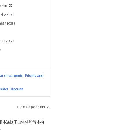
ents
ndividual
01854193U
1511796U
n
lar documents
Priority and
ssier
Discuss
Hide Dependent
遮阳体连接于由转轴和筒体构
。