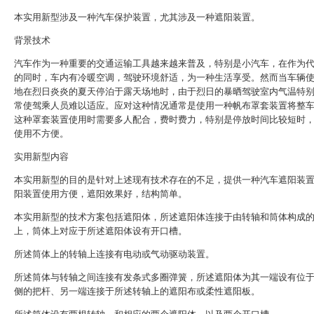
本实用新型涉及一种汽车保护装置，尤其涉及一种遮阳装置。
背景技术
汽车作为一种重要的交通运输工具越来越来普及，特别是小汽车，在作为
的同时，车内有冷暖空调，驾驶环境舒适，为一种生活享受。然而当车辆
地在烈日炎炎的夏天停泊于露天场地时，由于烈日的暴晒驾驶室内气温特
常使驾乘人员难以适应。应对这种情况通常是使用一种帆布罩套装置将整
这种罩套装置使用时需要多人配合，费时费力，特别是停放时间比较短时
使用不方便。
实用新型内容
本实用新型的目的是针对上述现有技术存在的不足，提供一种汽车遮阳装
阳装置使用方便，遮阳效果好，结构简单。
本实用新型的技术方案包括遮阳体，所述遮阳体连接于由转轴和筒体构成
上，筒体上对应于所述遮阳体设有开口槽。
所述筒体上的转轴上连接有电动或气动驱动装置。
所述筒体与转轴之间连接有发条式多圈弹簧，所述遮阳体为其一端设有位
侧的把杆、另一端连接于所述转轴上的遮阳布或柔性遮阳板。