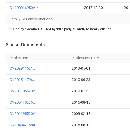
CN108016950A
*
2017-12-30
201
Family To Family Citations
* Cited by examiner, † Cited by third party, ‡ Family to family citation
Similar Documents
Publication
Publication Date
CN202911521U
2013-05-01
CN201511796U
2010-06-23
CN201385628Y
2010-01-20
CN205440235U
2016-08-10
CN201195520Y
2009-02-18
CN104842758A
2015-08-19