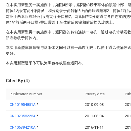
在本实用新型另一实施例中，如图4所示，遮阳器3设于车体的顶篷中部，遮
筒体1内设有两个转轴6、和分别设于两转轴6上的两块遮阳布2。筒体1前
对应于两遮阳布2分别设有两个开口槽7。两遮阳布2分别通过各自连接的把
体1的前后两开口槽7拉出履盖于车体前后顶篷和前后挡风玻璃上。
在本实用新型再一实施例中，遮阳器的转轴连接一电机，通过电机带动卷
阳布卷收于筒体内。
本实用新型车体顶篷与遮阳体之间可以有一高度间隔，以便于通风使隔热
更好。
本实用新型遮阳体可以为黑色布或黑色遮阳布。
Cited By (4)
Publication number
Priority date
Pub
CN101954851A
*
2010-09-08
201
CN102358225A
*
2011-08-04
201
CN106394210A
*
2016-11-11
201