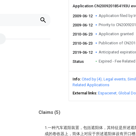
Application CN2009201854193U ev
Application filed by I
2009-06-12
Priority to CN20092
2009-06-12
Application granted
2010-06-23
Publication of CN20
2010-06-23
Anticipated expiratio
2019-06-12
Expired - Fee Related
Status
Info
Cited by (4)
Legal events
Simi
Related Applications
External links
Espacenet
Global Do
Claims
(5)
1.一种汽车遮阳装置，包括遮阳体，其特征是所述
成的卷收器上，筒体上对应于所述遮阳体设有开口槽