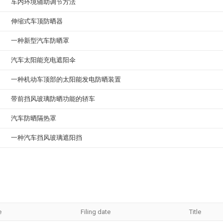
车内环境辅助调节方法
伸缩式车顶防晒器
一种新型汽车防晒罩
汽车太阳能充电遮阳伞
一种机动车顶部的太阳能发电防晒装置
带前挡风玻璃防晒功能的轿车
汽车防晒隔热罩
一种汽车挡风玻璃遮阳挡
e
Filing date
Title