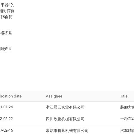
阳器3的
后相对两侧
杆5自筒
收器将遮
遮阳效果
lication date
Assignee
Title
1-01-26
浙江晨云实业有限公司
装卸方
2-02-22
四川欧曼机械有限公司
一种车
7-02-15
常熟市筑紫机械有限公司
汽车晴