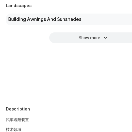
Landscapes
Building Awnings And Sunshades
Show more
Description
汽车遮阳装置
技术领域