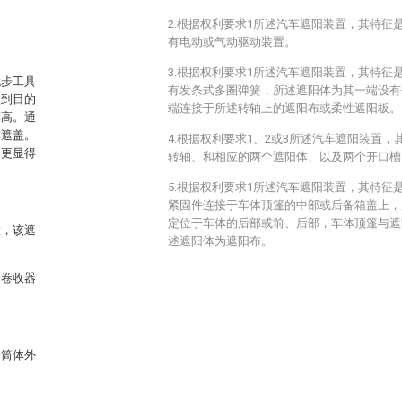
2.根据权利要求1所述汽车遮阳装置，其特征
有电动或气动驱动装置。
3.根据权利要求1所述汽车遮阳装置，其特征
代步工具
有发条式多圈弹簧，所述遮阳体为其一端设有
使到目的
端连接于所述转轴上的遮阳布或柔性遮阳板。
别高。通
车遮盖。
4.根据权利要求1、2或3所述汽车遮阳装置
，更显得
转轴、和相应的两个遮阳体、以及两个开口槽
5.根据权利要求1所述汽车遮阳装置，其特征
紧固件连接于车体顶篷的中部或后备箱盖上，
定位于车体的后部或前、后部，车体顶篷与遮
置，该遮
述遮阳体为遮阳布。
的卷收器
于筒体外