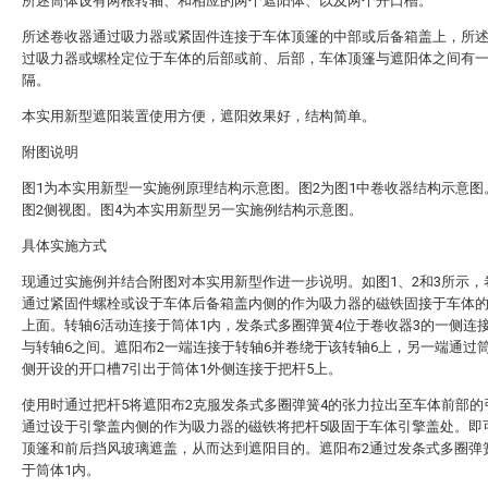
所述筒体设有两根转轴、和相应的两个遮阳体、以及两个开口槽。
所述卷收器通过吸力器或紧固件连接于车体顶篷的中部或后备箱盖上，所
过吸力器或螺栓定位于车体的后部或前、后部，车体顶篷与遮阳体之间有
隔。
本实用新型遮阳装置使用方便，遮阳效果好，结构简单。
附图说明
图1为本实用新型一实施例原理结构示意图。图2为图1中卷收器结构示意图
图2侧视图。图4为本实用新型另一实施例结构示意图。
具体实施方式
现通过实施例并结合附图对本实用新型作进一步说明。如图1、2和3所示，
通过紧固件螺栓或设于车体后备箱盖内侧的作为吸力器的磁铁固接于车体
上面。转轴6活动连接于筒体1内，发条式多圈弹簧4位于卷收器3的一侧连
与转轴6之间。遮阳布2一端连接于转轴6并卷绕于该转轴6上，另一端通过
侧开设的开口槽7引出于筒体1外侧连接于把杆5上。
使用时通过把杆5将遮阳布2克服发条式多圈弹簧4的张力拉出至车体前部的
通过设于引擎盖内侧的作为吸力器的磁铁将把杆5吸固于车体引擎盖处。即
顶篷和前后挡风玻璃遮盖，从而达到遮阳目的。遮阳布2通过发条式多圈弹
于筒体1内。