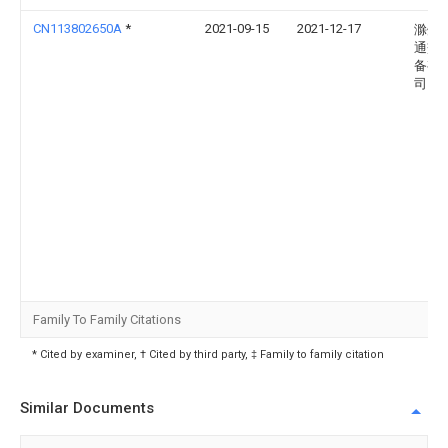
CN113802650A
*
2021-09-15
2021-12-17
滁州
通交
备有
司
Family To Family Citations
* Cited by examiner, † Cited by third party, ‡ Family to family citation
Similar Documents