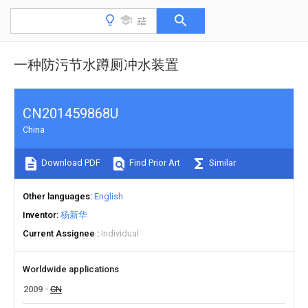
一种防污节水蹲厕冲水装置
CN201459868U
China
Download PDF
Find Prior Art
Similar
Other languages
English
Inventor
杨新华
Current Assignee
Individual
Worldwide applications
2009
CN