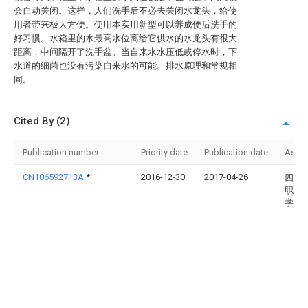
会自动关闭。这样，人们洗手后不必去关闭水龙头，给使
用者带来极大方便。使用本实用新型可以养成便后洗手的
好习惯。水箱里的水最高水位离给它供水的水龙头有很大
距离，中间隔开了洗手盆。当自来水水压低或停水时，下
水道的细菌也没有污染自来水的可能。排水原理和常规相
同。
Cited By (2)
Publication number
Priority date
Publication date
Assi
CN106592713A
*
2016-12-30
2017-04-26
四川
职业
学院