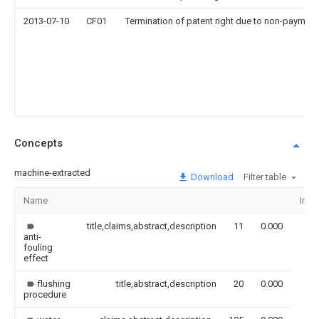
2013-07-10
CF01
Termination of patent right due to non-payment
Concepts
machine-extracted
Download
Filter table
Name
Ima
title,claims,abstract,description
11
0.000
anti-
fouling
effect
flushing
title,abstract,description
20
0.000
procedure