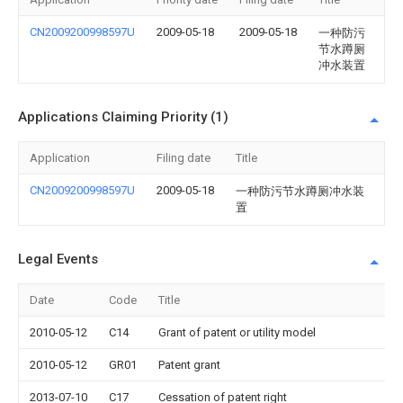
CN2009200998597U
2009-05-18
2009-05-18
一种防污
节水蹲厕
冲水装置
Applications Claiming Priority (1)
Application
Filing date
Title
CN2009200998597U
2009-05-18
一种防污节水蹲厕冲水装
置
Legal Events
Date
Code
Title
2010-05-12
C14
Grant of patent or utility model
2010-05-12
GR01
Patent grant
2013-07-10
C17
Cessation of patent right