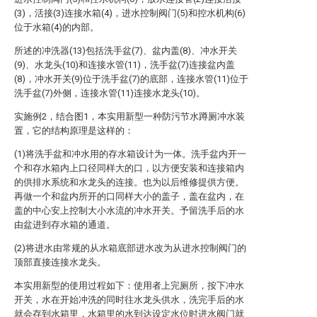
(3)，活接(3)连接水箱(4)，进水控制阀门(5)和控水机构(6)
位于水箱(4)的内部。
所述的冲洗器(13)包括洗手盆(7)、盆内盖(8)、冲水开关
(9)、水龙头(10)和连接水管(11)，洗手盆(7)连接盆内盖
(8)，冲水开关(9)位于洗手盆(7)的底部，连接水管(11)位于
洗手盆(7)外侧，连接水管(11)连接水龙头(10)。
实施例2，结合图1，本实用新型一种防污节水蹲厕冲水装
置，它的结构原理是这样的：
(1)将洗手盆和冲水用的存水箱设计为一体。洗手盆内开一
个和存水箱内上口径同样大的口，以方便安装和连接箱内
的供排水系统和水龙头的连接。也为以后维修提供方便。
再做一个和盆内所开的口同样大小的盖子，盖在盆内，在
盖的中心安上控制大小水流的冲水开关。予留洗手后的水
由盆进到存水箱的通道。
(2)将进水由常规的从水箱底部进水改为从进水控制阀门的
顶部直接连接水龙头。
本实用新型的使用过程如下：使用者上完厕所，按下冲水
开关，水在开始冲洗的同时往水龙头供水，洗完手后的水
就会存到水箱里，水箱里的水到达设定水位时进水阀门就