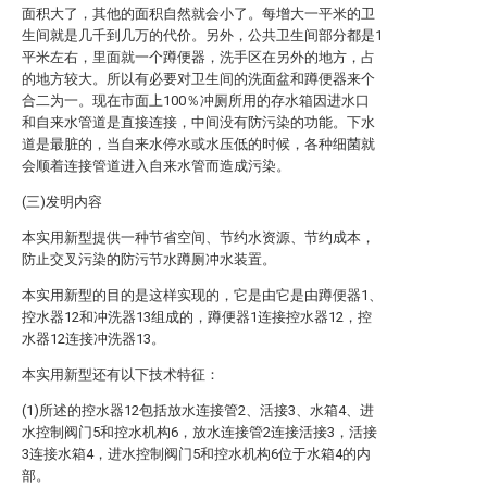
面积大了，其他的面积自然就会小了。每增大一平米的卫
生间就是几千到几万的代价。另外，公共卫生间部分都是1
平米左右，里面就一个蹲便器，洗手区在另外的地方，占
的地方较大。所以有必要对卫生间的洗面盆和蹲便器来个
合二为一。现在市面上100％冲厕所用的存水箱因进水口
和自来水管道是直接连接，中间没有防污染的功能。下水
道是最脏的，当自来水停水或水压低的时候，各种细菌就
会顺着连接管道进入自来水管而造成污染。
(三)发明内容
本实用新型提供一种节省空间、节约水资源、节约成本，
防止交叉污染的防污节水蹲厕冲水装置。
本实用新型的目的是这样实现的，它是由它是由蹲便器1、
控水器12和冲洗器13组成的，蹲便器1连接控水器12，控
水器12连接冲洗器13。
本实用新型还有以下技术特征：
(1)所述的控水器12包括放水连接管2、活接3、水箱4、进
水控制阀门5和控水机构6，放水连接管2连接活接3，活接
3连接水箱4，进水控制阀门5和控水机构6位于水箱4的内
部。