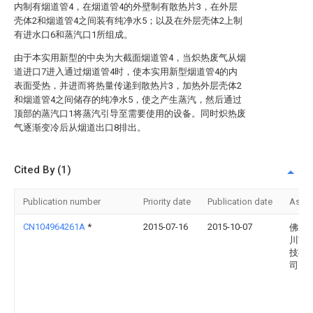
内制有烟道管4，在烟道管4的外壁制有散热片3，在外层
壳体2和烟道管4之间装有纯净水5；以及在外层壳体2上制
有进水口6和蒸汽口1所组成。
由于本实用新型的中央为大截面烟道管4，当炽热废气从烟
道进口7进入通过烟道管4时，使本实用新型烟道管4的内
表面受热，并进而将热量传递到散热片3，加热外层壳体2
和烟道管4之间储存的纯净水5，使之产生蒸汽，然后通过
顶部的蒸汽口1将蒸汽引导至需要使用的设备。同时炽热废
气逐渐变冷后从烟道出口8排出。
Cited By (1)
Publication number
Priority date
Publication date
Assi
CN104964261A
*
2015-07-16
2015-10-07
佛山
川节
技有
司