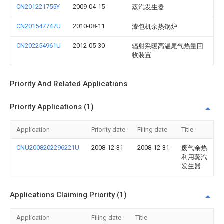
CN201221755Y
2009-04-15
蒸汽发生器
CN201547747U
2010-08-11
漆包机余热锅炉
CN202254961U
2012-05-30
辐射采暖高温尾气热量回
收装置
Priority And Related Applications
Priority Applications (1)
Application
Priority date
Filing date
Title
CNU2008202296221U
2008-12-31
2008-12-31
废气余热
利用蒸汽
发生器
Applications Claiming Priority (1)
Application
Filing date
Title