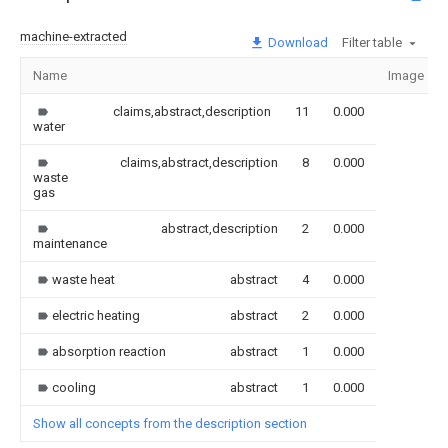
machine-extracted
Download
Filter table
Name
Image
claims,abstract,description
11
0.000
water
claims,abstract,description
8
0.000
waste
gas
abstract,description
2
0.000
maintenance
waste heat
abstract
4
0.000
electric heating
abstract
2
0.000
absorption reaction
abstract
1
0.000
cooling
abstract
1
0.000
Show all concepts from the description section