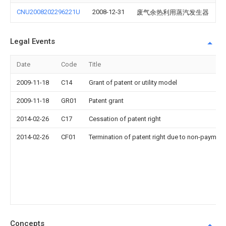
CNU2008202296221U
2008-12-31
废气余热利用蒸汽发生器
Legal Events
Date
Code
Title
2009-11-18
C14
Grant of patent or utility model
2009-11-18
GR01
Patent grant
2014-02-26
C17
Cessation of patent right
2014-02-26
CF01
Termination of patent right due to non-payment
Concepts