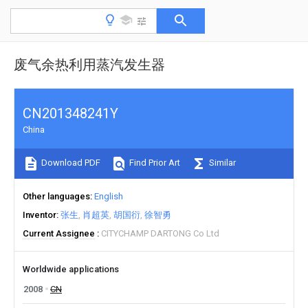
废气余热利用蒸汽发生器
CN201348241Y
China
Download PDF
Find Prior Art
Similar
Other languages
English
Inventor
张生
肖超英
胡国衍
徐智勇
Current Assignee
CITYCHAMP DARTONG Co Ltd
Worldwide applications
2008
CN