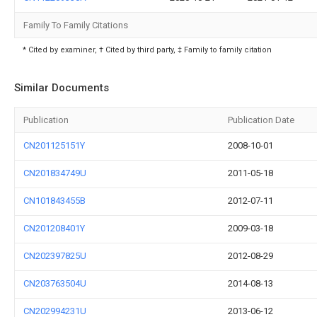
Family To Family Citations
* Cited by examiner, † Cited by third party, ‡ Family to family citation
Similar Documents
Publication
Publication Date
CN201125151Y
2008-10-01
CN201834749U
2011-05-18
CN101843455B
2012-07-11
CN201208401Y
2009-03-18
CN202397825U
2012-08-29
CN203763504U
2014-08-13
CN202994231U
2013-06-12