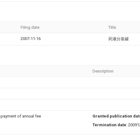
Filing date
Title
2007-11-16
药液分装罐
Description
n-payment of annual fee
Granted publication dat
Termination date
: 20091