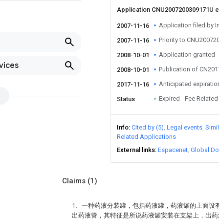
Application CNU2007200309171U 
Application filed by I
2007-11-16
Priority to CNU2007
2007-11-16
Application granted
2008-10-01
vices
Publication of CN20
2008-10-01
Anticipated expiratio
2017-11-16
Expired - Fee Related
Status
Info
Cited by (5)
Legal events
Simi
Related Applications
External links
Espacenet
Global Do
Claims
(1)
1、一种药液分装罐，包括药液罐，药液罐的上面设
出药液管，其特征是所说药液罐安装在支架上，出药