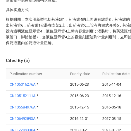
附图是本实用新型结构示意图。
具体实施方式
根据附图，本实用新型包括药液罐1，药液罐4的上面设有罐盖3，药液罐的
出药液管6，药液罐1安装在支架2上，出药液管6上设有脚踏式开关5，药
设有透明液位显示管4，液位显示管4上标有容量刻度；灌装时，将药液瓶
液管口，脚踏踏板7，当液位显示管4上的容量刻度达到计量刻度时，立即
保药液瓶内的药液计量正确。
Cited By (5)
Publication number
Priority date
Publication date
CN105016276A
*
2015-06-23
2015-11-04
CN105152111A
*
2015-06-23
2015-12-16
CN105584976A
*
2015-12-15
2016-05-18
CN106492893A
*
2016-12-01
2017-03-15
CN112209330A
*
2020-10-21
2021-01-12