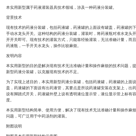
本实用新型属于药液灌装器具技术领域，涉及一种药液分装罐。
背景技术
现有技术的药液分装罐，包括药液罐，药液罐的上面设有罐盖，药液罐的
手动水龙头开关。这种结构的药液分装罐，灌装时，将药液瓶对准水龙头
开开关即可。现有技术的灌装方式，只能靠经验灌装，无法准确计量，而
药液瓶，一手开关水龙头，操作比较麻烦。
发明内容
本实用新型的目的是解决现有技术无法准确计量和操作麻烦的技术问题，
新型药液分装罐，以克服现有技术的不足。
为了实现上述目的，本实用新型药液分装罐，包括药液罐，药液罐的上面
盖，药液罐的下面设有出药液管，其要点是所说药液罐安装在支架上，出
设有脚踏式开关，药液罐外壁上设有透明液位显示管，液位显示管上标有
度。
本实用新型结构简单、使用方便，解决了现有技术无法准确计量和操作麻
问题，可广泛用于中药汤剂的灌装。
附图说明