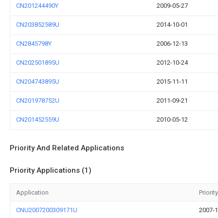
CN201244490Y
2009-05-27
CN203852589U
2014-10-01
CN2845798Y
2006-12-13
CN202501895U
2012-10-24
CN204743895U
2015-11-11
CN201978752U
2011-09-21
CN201452559U
2010-05-12
Priority And Related Applications
Priority Applications (1)
Application
Priorit
CNU2007200309171U
2007-1