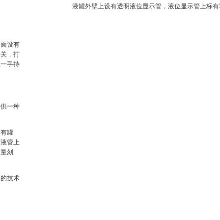
液罐外壁上设有透明液位显示管，液位显示管上标有
下面设有
开关，打
且一手持
提供一种
设有罐
药液管上
容量刻
烦的技术