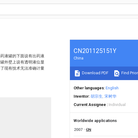
CN201125151Y
，药液罐的下面设有出药液
China
液罐外壁上设有透明液位显
决了现有技术无法准确计量
Download PDF
Find Prior
Other languages
English
Inventor
胡宗生
宋树华
Current Assignee
Individual
Worldwide applications
2007
CN