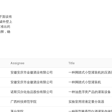
下面设有
液罐外壁上
对准出药
抬脚，确
Assignee
Title
安徽安庆市金徽酒业有限公司
一种脚踏式小型灌装机的压酒
安徽安庆市金徽酒业有限公司
一种脚踏式小型灌装机
诺斯贝尔化妆品股份有限公司
一种油悬浮类产品的灌装设备
广西科技师范学院
实验室用溶液定量分装器
茅台学院
一种新型酱香型白酒灌装存储