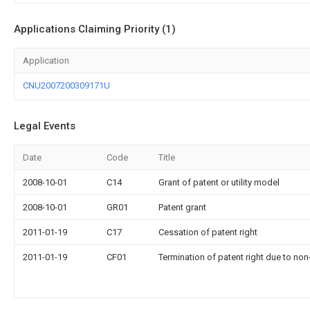
Applications Claiming Priority (1)
Application
CNU2007200309171U
Legal Events
Date
Code
Title
2008-10-01
C14
Grant of patent or utility model
2008-10-01
GR01
Patent grant
2011-01-19
C17
Cessation of patent right
2011-01-19
CF01
Termination of patent right due to no