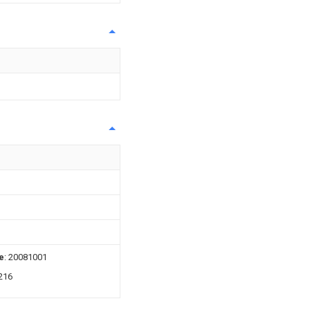
e
: 20081001
216