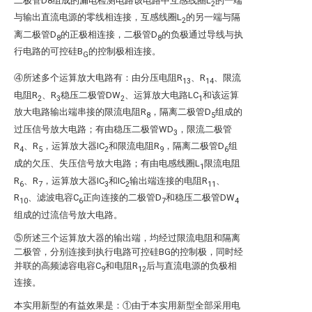
二极管D8组成的漏电检测电路该电路中互感线圈L
的一端
2
与输出直流电源的零线相连接，互感线圈L
的另一端与隔
2
离二极管D
的正极相连接，二极管D
的负极通过导线与执
8
8
行电路的可控硅B
的控制极相连接。
G
④所述多个运算放大电路有：由分压电阻R
、R
、限流
13
14
电阻R
、R
稳压二极管DW
、运算放大电路LC
和该运算
2
3
2
1
放大电路输出端串接的限流电阻R
，隔离二极管D
组成的
8
5
过压信号放大电路；有由稳压二极管WD
，限流二极管
3
R
、R
，运算放大器IC
和限流电阻R
，隔离二极管D
组
4
5
2
9
6
成的欠压、失压信号放大电路；有由电感线圈L
限流电阻
1
R
、R
，运算放大器IC
和IC
输出端连接的电阻R
、
6
7
3
2
11
R
、滤波电容C
正向连接的二极管D
和稳压二极管DW
10
6
7
4
组成的过流信号放大电路。
⑤所述三个运算放大器的输出端，均经过限流电阻和隔离
二极管，分别连接到执行电路可控硅BG的控制极，同时经
并联的高频滤容电容C
和电阻R
后与直流电源的负极相
9
12
连接。
本实用新型的有益效果是：①由于本实用新型全部采用电