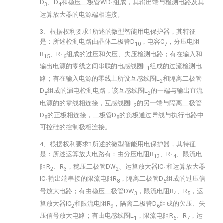
D
、D
和稳压二极管WD
组成，其输出端与检测电路及其
3
4
1
运算放大器的电源端相连接。
3、根据权利要求1所述的微型智能用电保护器，其特征
是：所述检测电路由晶体二极管D
，电容C
，分压电阻
10
7
R
、R
组成的过压和欠压、失压检测电路；有在输入和
15
16
输出电源的零线之间串联的电感线圈L
组成的过流检测电
1
路；有在输入电源的零线上所设互感线圈L
和隔离二极管
2
D
组成的漏电检测电路，该互感线圈L
的一端与输出直流
8
2
电源的的零线相连接，互感线圈L
的另一端与隔离二极管
2
D
的正极相连接，二极管D
的负极通过导线与执行电路中
8
8
可控硅的控制极相连接。
4、根据权利要求1所述的微型智能用电保护器，其特征
是：所述运算放大电路有：由分压电阻R
、R
、限流电
13
14
阻R
、R
，稳压二极管DW
、运算放大器IC
和运算放大器
2
3
2
1
IC
输出端串接的限流电阻R
，隔离二极管D
组成的过压信
1
8
5
号放大电路；有由稳压二极管DW
，限流电阻R
、R
，运
3
4
5
算放大器IC
和限流电阻R
，隔离二极管D
组成的欠压、失
2
9
6
压信号放大电路；有由电感线圈L
，限流电阻R
、R
，运
1
6
7