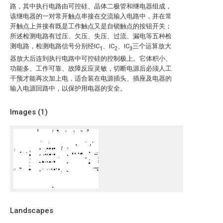
路，其中执行电路由可控硅、晶体二极管和继电器组成，
该继电器的一对常开触点串接在交流输入电路中，并在常
开触点上并接有既是工作触点又是自锁触点的按钮开关；
所述检测电路有过压、欠压、失压、过流、漏电等五种检
测电路，检测电路信号分别经IC
、IC
、IC
三个运算放大
1
2
3
器放大后连到执行电路中可控硅的控制极上。它体积小、
功能多、工作可靠、故障反应灵敏，切断电源后必须人工
干预才能再次加上电，适合装在电源插头、插座及电器的
输入电源回路中，以保护用电器的安全。
Images (
1
)
Landscapes