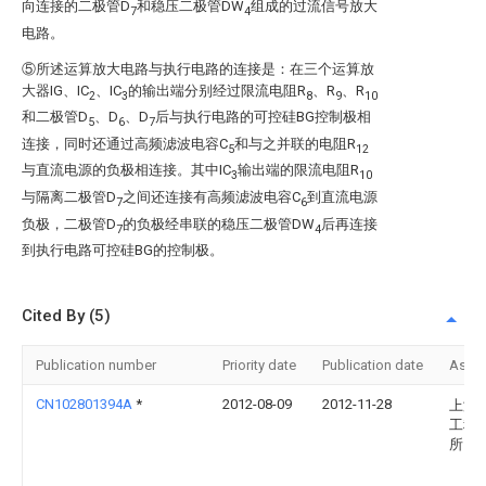
向连接的二极管D
和稳压二极管DW
组成的过流信号放大
7
4
电路。
⑤所述运算放大电路与执行电路的连接是：在三个运算放
大器IG、IC
、IC
的输出端分别经过限流电阻R
、R
、R
2
3
8
9
10
和二极管D
、D
、D
后与执行电路的可控硅BG控制极相
5
6
7
连接，同时还通过高频滤波电容C
和与之并联的电阻R
5
12
与直流电源的负极相连接。其中IC
输出端的限流电阻R
3
10
与隔离二极管D
之间还连接有高频滤波电容C
到直流电源
7
6
负极，二极管D
的负极经串联的稳压二极管DW
后再连接
7
4
到执行电路可控硅BG的控制极。
Cited By (5)
Publication number
Priority date
Publication date
Assi
CN102801394A
*
2012-08-09
2012-11-28
上海
工程
所