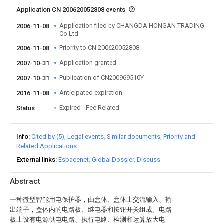
Application CN 200620052808 events
Application filed by CHANGDA HONGAN TRADING
2006-11-08
Co Ltd
Priority to CN 200620052808
2006-11-08
Application granted
2007-10-31
Publication of CN200969510Y
2007-10-31
Anticipated expiration
2016-11-08
Expired - Fee Related
Status
Info
Cited by (5)
Legal events
Similar documents
Priority and
Related Applications
External links
Espacenet
Global Dossier
Discuss
Abstract
一种微型智能用电保护器，由盒体、盒体上交流输入、输
出端子，盒体内的电路板、继电器和按钮开关组成。电路
板上设有电源供电电路、执行电路、检测和运算放大电