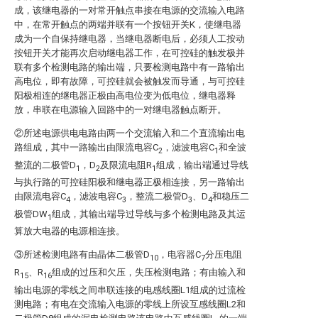
成，该继电器的一对常开触点串接在电源的交流输入电路
中，在常开触点的两端并联有一个按钮开关K，使继电器
成为一个自保持继电器，当继电器断电后，必须人工按动
按钮开关才能再次启动继电器工作，在可控硅的触发极并
联有多个检测电路的输出端，只要检测电路中有一路输出
高电位，即有故障，可控硅就会被触发而导通，与可控硅
阳极相连的继电器正极由高电位变为低电位，继电器释
放，串联在电源输入回路中的一对继电器触点断开。
②所述电源供电电路由两一个交流输入和二个直流输出电
路组成，其中一路输出由限流电容C
，滤波电容C
和全波
2
1
整流的二极管D
，D
及限流电阻R
组成，输出端通过导线
1
2
1
与执行路的可控硅阳极和继电器正极相连接，另一路输出
由限流电容C
，滤波电容C
，整流二极管D
、D
和稳压二
4
3
3
4
极管DW
组成，其输出端导过导线与多个检测电路及其运
1
算放大电器的电源相连接。
③所述检测电路有由晶体二极管D
，电容器C
分压电阻
10
7
R
、R
组成的过压和欠压，失压检测电路；有由输入和
15
16
输出电源的零线之间串联连接的电感线圈L1组成的过流检
测电路；有电在交流输入电源的零线上所设互感线圈L2和