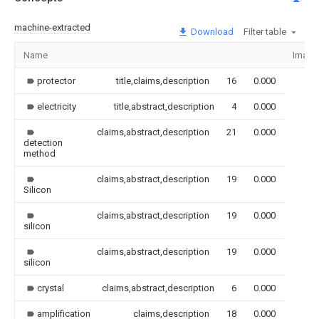
machine-extracted
Download
Filter table
Name
Image
protector
title,claims,description
16
0.000
electricity
title,abstract,description
4
0.000
claims,abstract,description
21
0.000
detection
method
claims,abstract,description
19
0.000
Silicon
claims,abstract,description
19
0.000
silicon
claims,abstract,description
19
0.000
silicon
crystal
claims,abstract,description
6
0.000
amplification
claims,description
18
0.000