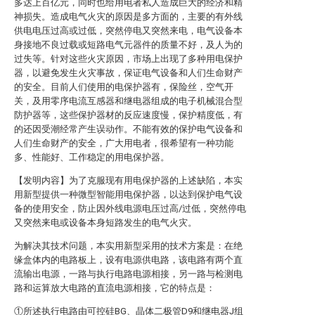
多达上百亿元，同时也给用电者私人造成巨大的经济和精
神损失。造成电气火灾的原因是多方面的，主要的有外线
供电电压过高或过低，突然停电又突然来电，电气设备本
身接地不良过载或短路电气元器件的质量不好，及人为的
过失等。针对这些火灾原因，市场上出现了多种用电保护
器，以避免发生火灾事故，保证电气设备和人们生命财产
的安全。目前人们使用的电保护器有，保险丝，空气开
关，及用零序电流互感器和继电器组成的电子机械混合型
防护器等，这些保护器材的反应速度慢，保护精度低，有
的还因受潮经常产生误动作。不能有效的保护电气设备和
人们生命财产的安全，广大用电者，很希望有一种功能
多、性能好、工作稳定的用电保护器。
【发明内容】为了克服现有用电保护器的上述缺陷，本实
用新型提供一种微型智能用电保护器，以达到保护电气设
备的使用安全，防止因外线电源电压过高/过低，突然停电
又突然来电或设备本身短路发生的电气火灾。
为解决其技术问题，本实用新型采用的技术方案是：在绝
缘盒体内的电路板上，设有电源供电路，该电路有两个直
流输出电源，一路与执行电路电源相接，另一路与检测电
路和运算放大电路的直流电源相接，它的特点是：
①所述执行电路由可控硅BG、晶体二极管D9和继电器J组