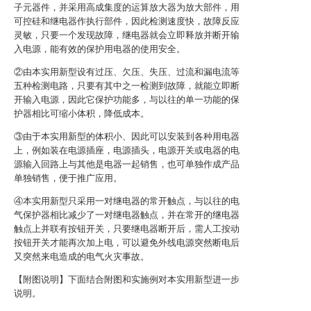
子元器件，并采用高成集度的运算放大器为放大部件，用
可控硅和继电器作执行部件，因此检测速度快，故障反应
灵敏，只要一个发现故障，继电器就会立即释放并断开输
入电源，能有效的保护用电器的使用安全。
②由本实用新型设有过压、欠压、失压、过流和漏电流等
五种检测电路，只要有其中之一检测到故障，就能立即断
开输入电源，因此它保护功能多，与以往的单一功能的保
护器相比可缩小体积，降低成本。
③由于本实用新型的体积小、因此可以安装到各种用电器
上，例如装在电源插座，电源插头，电源开关或电器的电
源输入回路上与其他是电器一起销售，也可单独作成产品
单独销售，便于推广应用。
④本实用新型只采用一对继电器的常开触点，与以往的电
气保护器相比减少了一对继电器触点，并在常开的继电器
触点上并联有按钮开关，只要继电器断开后，需人工按动
按钮开关才能再次加上电，可以避免外线电源突然断电后
又突然来电造成的电气火灾事故。
【附图说明】下面结合附图和实施例对本实用新型进一步
说明。