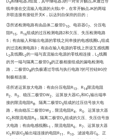
D
和继电器J组成，其中继电器J的一对常开触点JK通过导
9
线串接在交流输入电源的火线L中，在常开触点JK的两端
并联连接有接钮开关K，以达到自保持的目的；
③所述检测电路有由晶体二极管D
、电容器C
、分压电
10
7
阻R
、R
组成的过压检测电路2和欠压、失压检测电路
15
16
5；有由输入和输出电源的零线之间串接的电感线圈L
组成
1
的过流检测电路3；有由在输入电源的零线上所设互感线圈
L
及线圈L
的一端与直流输出电源的零线相连接，L
线圈
2
2
2
的另一端与隔离二极管D
的正极相接组成的漏电检测电
8
路，二极管D
的负极通过导线与执行电路7的可控硅BG控
8
制极相连接。
④所述运算放大电路：有由分压电阻R
、R
限流电阻
13
14
R
、R
、稳压二极管DW
、运算放大器IC
和IC
输出端串
2
3
2
1
1
接的限流电阻R
、隔离二极管D
组成的过压信号放大电
8
5
路，有由稳压二极管DW
，限流电阻R
、R
、运算放大器
3
4
5
IC
和限流电阻R
，隔离二极管D
组成的欠压、失压信号放
2
9
6
大电路；有由电感线圈L
，限流电阻R
、R
、运算放大器
1
6
7
IC
和该IC
输出端连接的电阻R
、R
、滤波电容C
、正
3
3
11
10
6