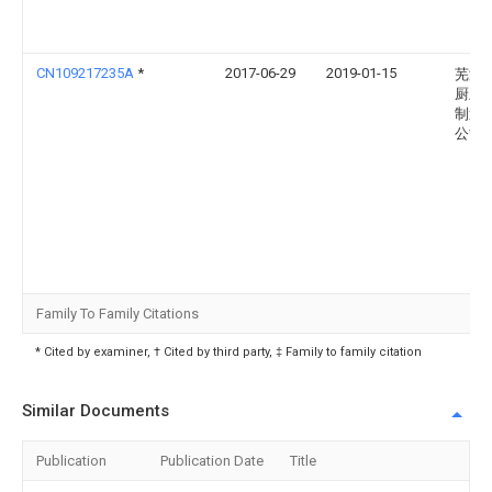
CN109217235A
*
2017-06-29
2019-01-15
芜湖
厨卫
制造
公司
Family To Family Citations
* Cited by examiner, † Cited by third party, ‡ Family to family citation
Similar Documents
Publication
Publication Date
Title