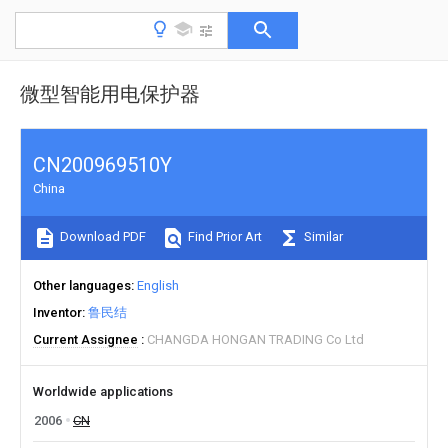
微型智能用电保护器
CN200969510Y
China
Download PDF
Find Prior Art
Similar
Other languages
English
Inventor
鲁民结
Current Assignee
CHANGDA HONGAN TRADING Co Ltd
Worldwide applications
2006
CN