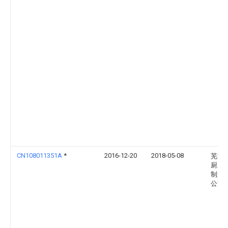
CN108011351A
*
2016-12-20
2018-05-08
芜湖
厨卫
制造
公司