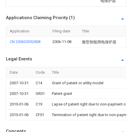
电保护器
Applications Claiming Priority (1)
Application
Filing date
Title
CN 200620052808
2006-11-08
微型智能用电保护器
Legal Events
Date
Code
Title
2007-10-31
C14
Grant of patent or utility model
2007-10-31
GR01
Patent grant
2010-01-06
C19
Lapse of patent right due to non-payment of th
2010-01-06
CF01
Termination of patent right due to non-payment
Concepts