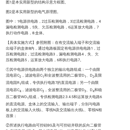
图1是本实用新型的结构示意方框图。
图2是本实用新型的电气原理图。
图中：1电源供电路，2过压检测电路，3过流检测电路，4
漏电检测电路，5失、欠压检测电路，6运算放大电路，7
执行动作电路，8.盒体。
【具体实施方式】参照附图：在有交流输入端子和交流输
出端子的盒体8内，通过电路板固定有电源供电电路1，过
压检测电路2，过流检测电路3，漏电检测电路4，失、欠
压检测电路5，运算放大电路，6和执行电路7。
①其中电源供电路由两个独立的输出电路组成：一个由限
流电容C
，滤波电容C
和全波整流用的二极管D
、D
及限
2
1
1
2
流电阻R
组成，专供执行电路7的直流电源；另一个由限
1
流电容C
，滤波电容C
，全波整流用的二极管D
、D
和稳
4
3
3
4
压二极管WD
组成，专供检测电路2.3.4.5和运算放大电路6
1
的直流电源。盒体上的交流输入、输出端子，分别与电路
板上的交流输入火线L、零线N及交流输出火线L、零线N相
连接；
②所述执行电路由可控硅BG及与可控硅并联的反向二极管