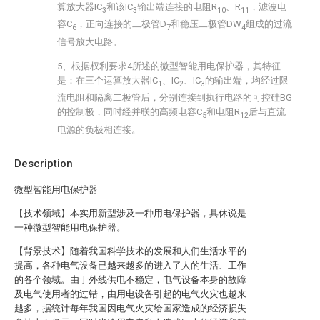
算放大器IC
和该IC
输出端连接的电阻R
、R
，滤波电
3
3
10
11
容C
，正向连接的二极管D
和稳压二极管DW
组成的过流
6
7
4
信号放大电路。
5、根据权利要求4所述的微型智能用电保护器，其特征
是：在三个运算放大器IC
、IC
、IC
的输出端，均经过限
1
2
3
流电阻和隔离二极管后，分别连接到执行电路的可控硅BG
的控制极，同时经并联的高频电容C
和电阻R
后与直流
5
12
电源的负极相连接。
Description
微型智能用电保护器
【技术领域】本实用新型涉及一种用电保护器，具休说是
一种微型智能用电保护器。
【背景技术】随着我国科学技术的发展和人们生活水平的
提高，各种电气设备已越来越多的进入了人的生活、工作
的各个领域。由于外线供电不稳定，电气设备本身的故障
及电气使用者的过错，由用电设备引起的电气火灾也越来
越多，据统计每年我国因电气火灾给国家造成的经济损失