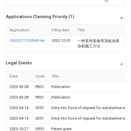
Applications Claiming Priority (1)
Application
Filing date
Title
CN202211530943.6A
2022-12-01
一种装饰装修用顶板油漆
涂刷施工方法
Legal Events
Date
Code
Title
2023-03-28
PB01
Publication
2023-03-28
PB01
Publication
2023-04-14
SE01
Entry into force of request for substantive exa
2023-04-14
SE01
Entry into force of request for substantive exa
2023-10-27
GR01
Patent grant