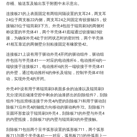
存桶、输送泵及输出泵于附图中未示意出。
连接板21的上表面固定有两组间隔设置的支耳24，两支耳
24位于两支板22内侧，两支耳24之间固定有铰接轴25，铰
接轴25位于辊筒刷3下方。外壳4包括于辊筒刷3的两侧对
称设置的半壳体41，两个半壳体41底端通过铰接轴25铰
接，为确保外壳4处于封闭状态时的密封性，两个半壳体
41相互靠近的两侧壁分别粘接固定有橡胶垫42。
连接板21上设有用于驱动外壳4开闭的驱动组件，驱动组
件包括与半壳体41一一对应的电动推杆6，电动推杆6的一
端铰接于连接板21，电动推杆6的另一端铰接于半壳体41
的外壁，通过电动推杆6的伸长及缩短，控制半壳体41转
动，实现外壳4的开闭。
外壳4中设有用于将辊筒刷3表面多余的油漆以及辊筒刷3
充分浸润后储漆空腔中剩余的油漆挤出的刮除组件7，刮除
组件7包括滑移连接于外壳4内壁的刮除板71和用于驱动刮
除板71沿外壳4的轴线方向移动的驱动构件72。刮除板71
呈圆环形套设于辊筒刷3外壳4，刮除板71的外壁与外壳4
的内壁抵接，刮除板71的内壁与辊筒刷3的外壁接触。
刮除板71包括两个呈半弧形设置的弧形板711，两个弧形
板711与两个半壳体41一一对应，弧形板711的外弧面上一