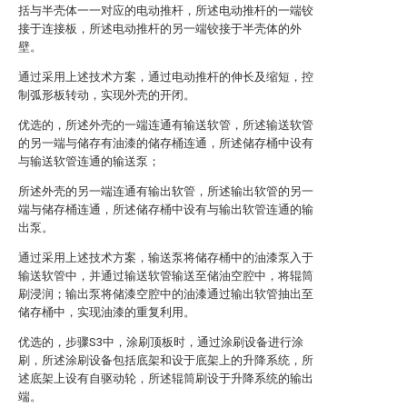
括与半壳体一一对应的电动推杆，所述电动推杆的一端铰
接于连接板，所述电动推杆的另一端铰接于半壳体的外
壁。
通过采用上述技术方案，通过电动推杆的伸长及缩短，控
制弧形板转动，实现外壳的开闭。
优选的，所述外壳的一端连通有输送软管，所述输送软管
的另一端与储存有油漆的储存桶连通，所述储存桶中设有
与输送软管连通的输送泵；
所述外壳的另一端连通有输出软管，所述输出软管的另一
端与储存桶连通，所述储存桶中设有与输出软管连通的输
出泵。
通过采用上述技术方案，输送泵将储存桶中的油漆泵入于
输送软管中，并通过输送软管输送至储油空腔中，将辊筒
刷浸润；输出泵将储漆空腔中的油漆通过输出软管抽出至
储存桶中，实现油漆的重复利用。
优选的，步骤S3中，涂刷顶板时，通过涂刷设备进行涂
刷，所述涂刷设备包括底架和设于底架上的升降系统，所
述底架上设有自驱动轮，所述辊筒刷设于升降系统的输出
端。