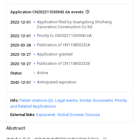
Application CN202211530943.6A events
Application filed by Guangdong Shicheng
2022-12-01
Decoration Construction Co ltd
Priority to CN202211530943.6A
2022-12-01
Publication of CN115853232A
2023-03-28
Application granted
2023-10-27
Publication of CN115853232B
2023-10-27
Active
Status
Anticipated expiration
2042-12-01
Info
Patent citations (6)
Legal events
Similar documents
Priority
and Related Applications
External links
Espacenet
Global Dossier
Discuss
Abstract