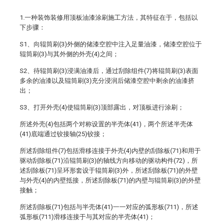
1.一种装饰装修用顶板油漆涂刷施工方法，其特征在于，包括以
下步骤：
S1、向辊筒刷(3)外侧的储漆空腔中注入足量油漆，储漆空腔位于
辊筒刷(3)与其外侧的外壳(4)之间；
S2、待辊筒刷(3)浸满油漆后，通过刮除组件(7)将辊筒刷(3)表面
多余的油漆以及辊筒刷(3)充分浸润后储漆空腔中剩余的油漆挤
出；
S3、打开外壳(4)使辊筒刷(3)顶部露出，对顶板进行涂刷；
所述外壳(4)包括两个对称设置的半壳体(41)，两个所述半壳体
(41)底端通过铰接轴(25)铰接；
所述刮除组件(7)包括滑移连接于外壳(4)内壁的刮除板(71)和用于
驱动刮除板(71)沿辊筒刷(3)的轴线方向移动的驱动构件(72)，所
述刮除板(71)呈环形套设于辊筒刷(3)外，所述刮除板(71)的外壁
与外壳(4)的内壁抵接，所述刮除板(71)的内壁与辊筒刷(3)的外壁
接触；
所述刮除板(71)包括与半壳体(41)一一对应的弧形板(711)，所述
弧形板(711)滑移连接于与其对应的半壳体(41)；