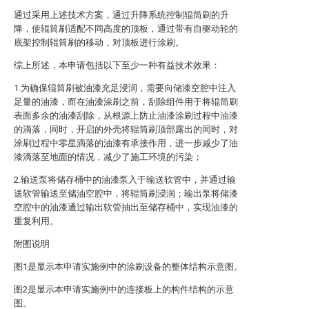
通过采用上述技术方案，通过升降系统控制辊筒刷的升
降，使辊筒刷适配不同高度的顶板，通过带有自驱动轮的
底架控制辊筒刷的移动，对顶板进行涂刷。
综上所述，本申请包括以下至少一种有益技术效果：
1.为确保辊筒刷被油漆充足浸润，需要向储漆空腔中注入
足量的油漆，而在油漆涂刷之前，刮除组件用于将辊筒刷
表面多余的油漆刮除，从根源上防止油漆涂刷过程中油漆
的滴落，同时，开启的外壳将辊筒刷顶部露出的同时，对
涂刷过程中零星滴落的油漆有承接作用，进一步减少了油
漆滴落至地面的情况，减少了施工环境的污染；
2.输送泵将储存桶中的油漆泵入于输送软管中，并通过输
送软管输送至储油空腔中，将辊筒刷浸润；输出泵将储漆
空腔中的油漆通过输出软管抽出至储存桶中，实现油漆的
重复利用。
附图说明
图1是显示本申请实施例中的涂刷设备的整体结构示意图。
图2是显示本申请实施例中的连接板上的构件结构的示意
图。