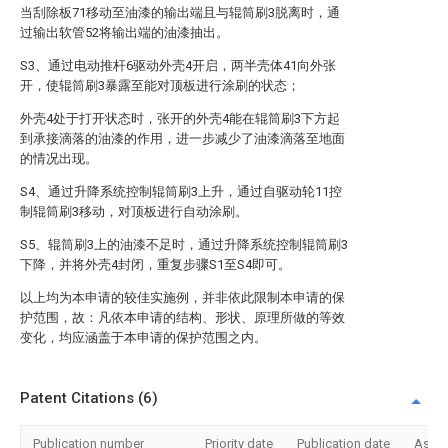
当刮除板71移动至油漆的输出端且与辊筒刷3脱离时，通
过输出软管52将输出端的油漆抽出。
S3、通过电动推杆6驱动外壳4开启，两半壳体41向外张
开，使辊筒刷3暴露至能对顶板进行涂刷的状态；
外壳4处于打开状态时，张开的外壳4能在辊筒刷3下方起
到承接滴落的油漆的作用，进一步减少了油漆滴落至地面
的情况出现。
S4、通过升降系统控制辊筒刷3上升，通过自驱动轮11控
制辊筒刷3移动，对顶板进行自动涂刷。
S5、辊筒刷3上的油漆不足时，通过升降系统控制辊筒刷3
下降，并将外壳4封闭，重复步骤S1至S4即可。
以上均为本申请的较佳实施例，并非依此限制本申请的保
护范围，故：凡依本申请的结构、形状、原理所做的等效
变化，均应涵盖于本申请的保护范围之内。
Patent Citations (6)
Publication number
Priority date
Publication date
Assi