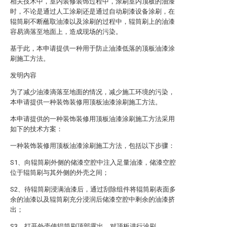
相关技术中，室内装修装饰过程中，涂刷室内顶板的油漆
时，不论是通过人工涂刷还是通过自动刷漆设备涂刷，在
辊筒刷不断蘸取油漆以及涂刷的过程中，辊筒刷上的油漆
容易滴落至地面上，造成现场的污染。
基于此，本申请提供一种用于防止油漆低落的顶板油漆涂
刷施工方法。
发明内容
为了减少油漆滴落至地面的情况，减少施工环境的污染，
本申请提供一种装饰装修用顶板油漆涂刷施工方法。
本申请提供的一种装饰装修用顶板油漆涂刷施工方法采用
如下的技术方案：
一种装饰装修用顶板油漆涂刷施工方法，包括以下步骤：
S1、向辊筒刷外侧的储漆空腔中注入足量油漆，储漆空腔
位于辊筒刷与其外侧的外壳之间；
S2、待辊筒刷浸满油漆后，通过刮除组件将辊筒刷表面多
余的油漆以及辊筒刷充分浸润后储漆空腔中剩余的油漆挤
出；
S3、打开外壳使辊筒刷顶部露出，对顶板进行涂刷。