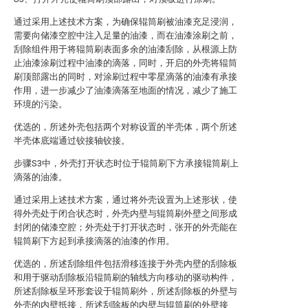
通过采用上述技术方案，为确保辊筒刷被油漆充足浸润，
需要向储漆空腔中注入足量的油漆，而在油漆涂刷之前，
刮除组件用于将辊筒刷表面多余的油漆刮除，从根源上防
止油漆涂刷过程中油漆的滴落，同时，开启的外壳将辊筒
刷顶部露出的同时，对涂刷过程中零星滴落的油漆有承接
作用，进一步减少了油漆滴落至地面的情况，减少了施工
环境的污染。
优选的，所述外壳包括两个对称设置的半壳体，两个所述
半壳体底端通过铰接轴铰接。
步骤S3中，外壳打开状态时位于辊筒刷下方承接辊筒刷上
滴落的油漆。
通过采用上述技术方案，通过将外壳设置为上述形状，使
得外壳处于闭合状态时，外壳内壁与辊筒刷外壁之间形成
封闭的储漆空腔；外壳处于打开状态时，张开的外壳能在
辊筒刷下方起到承接滴落的油漆的作用。
优选的，所述刮除组件包括滑移连接于外壳内壁的刮除板
和用于驱动刮除板沿辊筒刷的轴线方向移动的驱动构件，
所述刮除板呈环形套设于辊筒刷外，所述刮除板的外壁与
外壳的内壁抵接，所述刮除板的内壁与辊筒刷的外壁接