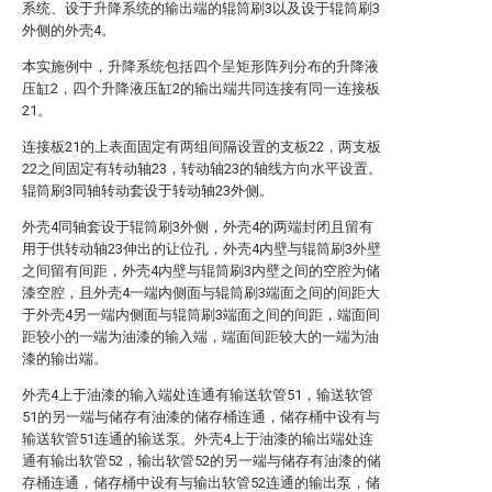
系统、设于升降系统的输出端的辊筒刷3以及设于辊筒刷3
外侧的外壳4。
本实施例中，升降系统包括四个呈矩形阵列分布的升降液
压缸2，四个升降液压缸2的输出端共同连接有同一连接板
21。
连接板21的上表面固定有两组间隔设置的支板22，两支板
22之间固定有转动轴23，转动轴23的轴线方向水平设置。
辊筒刷3同轴转动套设于转动轴23外侧。
外壳4同轴套设于辊筒刷3外侧，外壳4的两端封闭且留有
用于供转动轴23伸出的让位孔，外壳4内壁与辊筒刷3外壁
之间留有间距，外壳4内壁与辊筒刷3内壁之间的空腔为储
漆空腔，且外壳4一端内侧面与辊筒刷3端面之间的间距大
于外壳4另一端内侧面与辊筒刷3端面之间的间距，端面间
距较小的一端为油漆的输入端，端面间距较大的一端为油
漆的输出端。
外壳4上于油漆的输入端处连通有输送软管51，输送软管
51的另一端与储存有油漆的储存桶连通，储存桶中设有与
输送软管51连通的输送泵。外壳4上于油漆的输出端处连
通有输出软管52，输出软管52的另一端与储存有油漆的储
存桶连通，储存桶中设有与输出软管52连通的输出泵，储