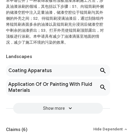
本申请公开了一种装饰装修用顶板油漆涂刷施工方法，涉
及油漆涂刷的领域，其包括以下步骤：S1、向辊筒刷外侧
的储漆空腔中注入足量油漆，储漆空腔位于辊筒刷与其外
侧的外壳之间；S2、待辊筒刷浸满油漆后，通过刮除组件
将辊筒刷表面多余的油漆以及辊筒刷充分浸润后储漆空腔
中剩余的油漆挤出；S3、打开外壳使辊筒刷顶部露出，对
顶板进行涂刷。本申请具有减少了油漆滴落至地面的情
况，减少了施工环境的污染的效果。
Landscapes
Coating Apparatus
Application Of Or Painting With Fluid
Materials
Show more
Claims
(6)
Hide Dependent