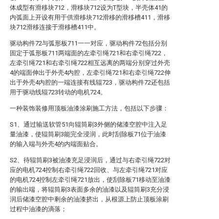
体成型有滑移块712，滑移块712设为T型块，半壳体41的
内弧面上开设有用于供滑移块712滑移的滑移槽411，滑移
块712滑移连接于滑移槽411中。
驱动构件72与弧形板711一一对应，驱动构件72包括分别
固定于弧形板711两端面的左牵引绳721和右牵引绳722，
左牵引绳721和右牵引绳722相互远离的两端分别穿过外壳
4的端面伸出于外壳4内腔，左牵引绳721和右牵引绳722伸
出于外壳4内腔的一端连接有线辊723，驱动构件72还包括
用于驱动线辊723转动的电机724。
一种装饰装修用顶板油漆涂刷施工方法，包括以下步骤：
S1、通过输送软管51向辊筒刷3外侧的储漆空腔中注入足
量油漆，使辊筒刷3能完全浸润，此时刮除板71位于油漆
的输入端与外壳4的内端面贴合。
S2、待辊筒刷3被油漆充足浸润后，通过与右牵引绳722对
应的电机724控制右牵引绳722回收、与左牵引绳721对应
的电机724控制左牵引绳721放出，使刮除板71移动至油漆
的输出端，将辊筒刷3表面多余的油漆以及辊筒刷3充分浸
润后储漆空腔中剩余的油漆挤出，从根源上防止顶板涂刷
过程中油漆的滴落；