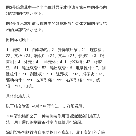
图3是隐藏其中一个半壳体以显示本申请实施例中的外壳内
部结构的结构示意图。
图4是显示本申请实施例中的弧形板与半壳体之间的连接结
构的局部结构示意图。
附图标记说明：
1、底架；11、自驱动轮；2、升降液压缸；21、连接板；
22、支板；23、转动轴；24、支耳；25、铰接轴；3、辊
筒刷；4、外壳；41、半壳体；411、滑移槽；42、橡胶
垫；51、输送软管；52、输出软管；6、电动推杆；7、刮
除组件；71、刮除板；711、弧形板；712、滑移块；72、
驱动构件；721、左牵引绳；722、右牵引绳；723、线
辊；724、电机。
具体实施方式
以下结合附图1-4对本申请作进一步详细说明。
本申请实施例公开一种装饰装修用顶板油漆涂刷施工方
法，用于通过涂刷设备对室内顶板进行涂刷。
涂刷设备包括设有自驱动轮11的底架1、设于底架1的升降