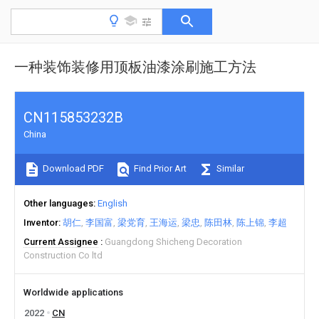
一种装饰装修用顶板油漆涂刷施工方法
CN115853232B
China
Download PDF
Find Prior Art
Similar
Other languages
English
Inventor
胡仁
李国富
梁党育
王海运
梁忠
陈田林
陈上锦
李超
Current Assignee
Guangdong Shicheng Decoration
Construction Co ltd
Worldwide applications
2022
CN