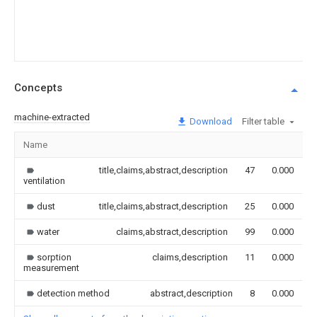
Concepts
machine-extracted
Download
Filter table
Name
I
title,claims,abstract,description
47
0.000
ventilation
dust
title,claims,abstract,description
25
0.000
water
claims,abstract,description
99
0.000
sorption
claims,description
11
0.000
measurement
detection method
abstract,description
8
0.000