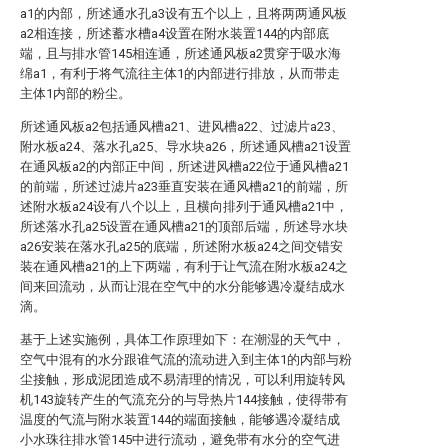
a1的内部，所述通水孔a3设有五个以上，且将两两通风板
a2相连接，所述蓄水槽a4设置在附水装置144的内部底
端，且与排水管145相连通，所述通风板a2贯穿于吸水海
绵a1，有利于将气流往主体1的内部进行排放，从而带走
主体1内部的粉尘。
所述通风板a2包括通风槽a21、进风槽a22、过滤片a23、
附水板a24、落水孔a25、导水块a26，所述通风槽a21设置
在通风板a2的内部正中间，所述进风槽a22位于通风槽a21
的前端，所述过滤片a23垂直安装在通风槽a21的前端，所
述附水板a24设有八个以上，且横向排列于通风槽a21中，
所述落水孔a25设置在通风槽a21的顶部后端，所述导水块
a26安装在落水孔a25的底端，所述附水板a24之间交错安
装在通风槽a21的上下两端，有利于让气流在附水板a24之
间来回流动，从而让混在空气中的水分能够遇冷凝结成水
滴。
基于上述实施例，具体工作原理如下：在潮湿的天气中，
空气中混有的水分跟谁气流的流动进入到主体1的内部与粉
尘接触，形成泥团造成不易清理的情况，可以利用旋转风
机143旋转产生的气流充分的与导热片144接触，使得带有
温度的气流与附水装置144的端面接触，能够遇冷凝结成
小水珠往排水管145中进行流动，避免带有水分的空气进