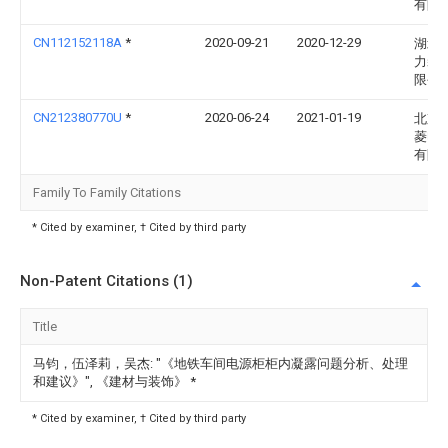
有限
CN112152118A
*
2020-09-21
2020-12-29
湖北
力装
限公
CN212380770U
*
2020-06-24
2021-01-19
北京
菱电
有限
Family To Family Citations
* Cited by examiner, † Cited by third party
Non-Patent Citations (1)
Title
马钧，伍泽莉，吴杰: "《地铁车间电源柜柜内凝露问题分析、处理
和建议》", 《建材与装饰》
*
* Cited by examiner, † Cited by third party