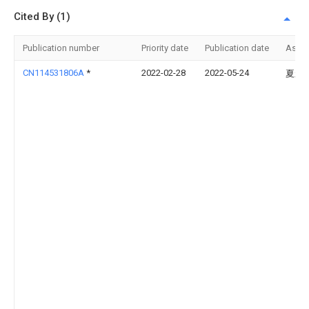
Cited By (1)
Publication number
Priority date
Publication date
Assi
CN114531806A
*
2022-02-28
2022-05-24
夏永