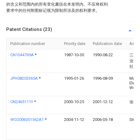
的含义和范围内的所有变化囊括在本发明内。不应将权利
要求中的任何附图标记视为限制所涉及的权利要求。
Patent Citations (23)
Publication number
Priority date
Publication date
Assi
CN1044769A
*
1987-10-30
1990-08-22
三菱
业株
社
JPH08203365A
*
1995-01-26
1996-08-09
Matsu
Electr
Works
CN2465111Y
*
2000-10-25
2001-12-12
张征
WO2006051562A1
*
2004-11-12
2006-05-18
Stulz