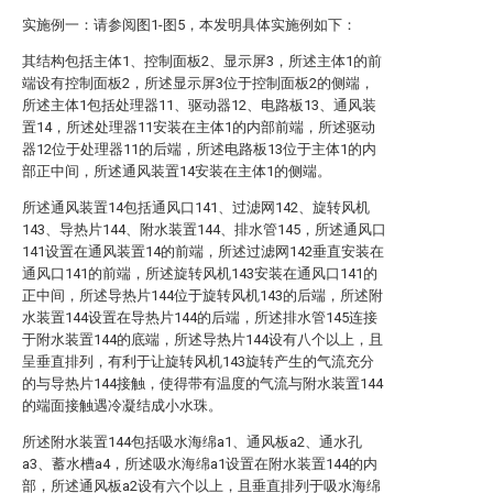
实施例一：请参阅图1-图5，本发明具体实施例如下：
其结构包括主体1、控制面板2、显示屏3，所述主体1的前
端设有控制面板2，所述显示屏3位于控制面板2的侧端，
所述主体1包括处理器11、驱动器12、电路板13、通风装
置14，所述处理器11安装在主体1的内部前端，所述驱动
器12位于处理器11的后端，所述电路板13位于主体1的内
部正中间，所述通风装置14安装在主体1的侧端。
所述通风装置14包括通风口141、过滤网142、旋转风机
143、导热片144、附水装置144、排水管145，所述通风口
141设置在通风装置14的前端，所述过滤网142垂直安装在
通风口141的前端，所述旋转风机143安装在通风口141的
正中间，所述导热片144位于旋转风机143的后端，所述附
水装置144设置在导热片144的后端，所述排水管145连接
于附水装置144的底端，所述导热片144设有八个以上，且
呈垂直排列，有利于让旋转风机143旋转产生的气流充分
的与导热片144接触，使得带有温度的气流与附水装置144
的端面接触遇冷凝结成小水珠。
所述附水装置144包括吸水海绵a1、通风板a2、通水孔
a3、蓄水槽a4，所述吸水海绵a1设置在附水装置144的内
部，所述通风板a2设有六个以上，且垂直排列于吸水海绵