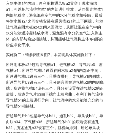
入到主体1的内部，再利用将通风板a2贯穿于吸水海绵
a1，可以把气流往主体1的内部进行排放，从而带走主体1
内部的粉尘，避免混在空气中的水分与粉尘相接触，最后
将附水板a24之间交错安装在通风槽a21的上下两端，能够
让气流在附水板a24之间来回流动，从而让混在空气中的
水分能够遇冷凝结成水滴，避免混有水分的空气进入到主
体1的内部与粉尘相接触，从而能够让气流将主体1内部的
粉尘净化干净。
实施例二：请参阅图6-图7，本发明具体实施例如下：
所述附水板a24包括导气槽b1、进气槽b2、导气片b3、蓄
气槽b4，所述导气槽b1设置在附水板a24的内部正中间，
所述进气槽b2设有三个，且垂直排列于导气槽b1的侧端，
所述导气片b3设有三个，且分别嵌固在进气槽b2的内侧底
端，所述蓄气槽b4设有三个，且分别设置在进气槽b2的正
后端，所述导气片b3由下端向上端弯曲，有利于将气流往
导气槽b1的上端进行导向，让气流中的水分能够充分的与
导气槽b1相接触。
所述导气片b3包括导气体b31、通孔b32、导风块b33、导
向块b34、下气槽b35，所述导气体b31的底端设有通孔
b32，所述通孔b32设有三个，且横向排列，所述导风块