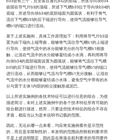
b33设有三个，且安装在通孔b32的前端，所述导向块b34
嵌固在导气片b3的顶端，所述下气槽b35位于导向块b34的
底端，所述导向块b34的底部端面为圆弧状，有利于将气
流往下气槽b35的后下端进行导向，使得气流能够往导气
槽b1的端口进行流动。
基于上述实施例，具体工作原理如下：利用将导气片b3设
置为由下端向上端弯曲，能够将气流往导气槽b1的上端进
行导向，使得气流中的水分能够充分的与导气槽b1相接
触，让混在气流中的水分能够凝结成小水滴，再利用将导
向块b34的底部端面设置为圆弧状，能够将气流往下气槽
b35的后下端进行导向，使得气流能够往导气槽b1的端口
进行流动，从而能够让气流与导气槽b1充分接触，让混在
气流中的水分都能够凝结成小水珠，避免空气中带有的水
分与置于主体1内部的粉尘接触形成泥巴。
以上所述实施例的各技术特征可以进行任意的组合，为使
描述简洁，未对上述实施例中的各个技术特征所有可能的
组合都进行描述，然而，只要这些技术特征的组合不存在
矛盾，都应当认为是本说明书记载的范围。
因此，无论从哪一点来看，均应将实施例看作是示范性
的，而且是非限制性的，本发明的范围由所附权利要求而
不是上述说明限定，因此旨在将落在权利要求的等同要件