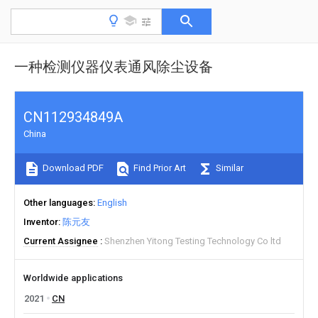
一种检测仪器仪表通风除尘设备
CN112934849A
China
Download PDF
Find Prior Art
Similar
Other languages
English
Inventor
陈元友
Current Assignee
Shenzhen Yitong Testing Technology Co ltd
Worldwide applications
2021
CN