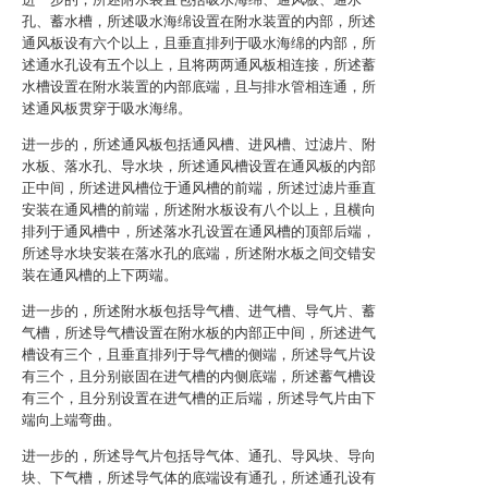
孔、蓄水槽，所述吸水海绵设置在附水装置的内部，所述
通风板设有六个以上，且垂直排列于吸水海绵的内部，所
述通水孔设有五个以上，且将两两通风板相连接，所述蓄
水槽设置在附水装置的内部底端，且与排水管相连通，所
述通风板贯穿于吸水海绵。
进一步的，所述通风板包括通风槽、进风槽、过滤片、附
水板、落水孔、导水块，所述通风槽设置在通风板的内部
正中间，所述进风槽位于通风槽的前端，所述过滤片垂直
安装在通风槽的前端，所述附水板设有八个以上，且横向
排列于通风槽中，所述落水孔设置在通风槽的顶部后端，
所述导水块安装在落水孔的底端，所述附水板之间交错安
装在通风槽的上下两端。
进一步的，所述附水板包括导气槽、进气槽、导气片、蓄
气槽，所述导气槽设置在附水板的内部正中间，所述进气
槽设有三个，且垂直排列于导气槽的侧端，所述导气片设
有三个，且分别嵌固在进气槽的内侧底端，所述蓄气槽设
有三个，且分别设置在进气槽的正后端，所述导气片由下
端向上端弯曲。
进一步的，所述导气片包括导气体、通孔、导风块、导向
块、下气槽，所述导气体的底端设有通孔，所述通孔设有