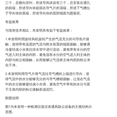
三个，且横向排列，所述导风块设有三个，且安装在通孔
的前端，所述导向块嵌固在导气片的顶端，所述下气槽位
于导向块的底端，所述导向块的底部端面为圆弧状。
有益效果
与现有技术相比，本发明具有如下有益效果：
1.本发明利用旋转风机旋转产生的气流充分的与导热片接
触，使得带有温度的气流与附水装置的端面接触，能够遇
冷凝结成小水珠往排水管中进行流动，避免带有水分的空
气进入到主体的内部，避免混有水分的空气进入到主体的
内部与粉尘相接触，从而能够让气流将主体内部的粉尘净
化干净。
2.本发明利用导气片将气流往导气槽的上端进行导向，使
得气流中的水分能够充分的与导气槽相接触，让混在气流
中的水分能够凝结成小水滴，避免空气中带有的水分与置
于主体内部的粉尘接触形成泥巴。
附图说明
图1为本发明一种检测仪器仪表通风除尘设备的主视结构示
意图。