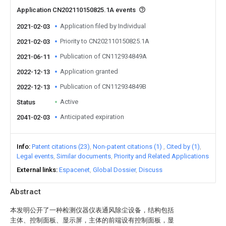
Application CN202110150825.1A events
Application filed by Individual
2021-02-03
Priority to CN202110150825.1A
2021-02-03
Publication of CN112934849A
2021-06-11
Application granted
2022-12-13
Publication of CN112934849B
2022-12-13
Active
Status
Anticipated expiration
2041-02-03
Info
Patent citations (23)
Non-patent citations (1)
Cited by (1)
Legal events
Similar documents
Priority and Related Applications
External links
Espacenet
Global Dossier
Discuss
Abstract
本发明公开了一种检测仪器仪表通风除尘设备，结构包括
主体、控制面板、显示屏，主体的前端设有控制面板，显