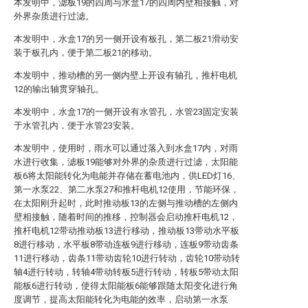
本发明中，滤板19的四周与水盒17的四周内壁相接触，对
外界杂质进行过滤。
本发明中，水盒17的另一侧开设有板孔，第二板21滑动安
装于板孔内，便于第二板21的移动。
本发明中，推动槽的另一侧内壁上开设有轴孔，推杆电机
12的输出轴贯穿轴孔。
本发明中，水盒17的一侧开设有水管孔，水管23固定安装
于水管孔内，便于水管23安装。
本发明中，使用时，雨水可以通过落入到水盒17内，对雨
水进行收集，滤板19能够对外界的杂质进行过滤，太阳能
板6将太阳能转化为电能并存储在蓄电池内，供LED灯16、
第一水泵22、第二水泵27和推杆电机12使用，节能环保，
在太阳刚升起时，此时推动板13的左侧与推动槽的左侧内
壁相接触，随着时间的推移，控制器会启动推杆电机12，
推杆电机12带动推动板13进行移动，推动板13带动水平板
8进行移动，水平板8带动连板9进行移动，连板9带动齿条
11进行移动，齿条11带动齿轮10进行转动，齿轮10带动转
轴4进行转动，转轴4带动转板5进行转动，转板5带动太阳
能板6进行转动，使得太阳能板6能够跟随太阳变化进行角
度调节，提高太阳能转化为电能的效率，启动第一水泵