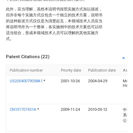
此外，应当理解，虽然本说明书按照实施方式加以描述，
但并非每个实施方式仅包含一个独立的技术方案，说明书
的这种叙述方式仅仅是为清楚起见，本领域技术人员应当
将说明书作为一个整体，各实施例中的技术方案也可以经
适当组合，形成本领域技术人员可以理解的其他实施方
式。
Patent Citations (22)
Publication number
Priority date
Publication date
Assi
US20040079058A1
*
2001-10-26
2004-04-29
Mcga
Harry 
CN101707451A
*
2009-11-24
2010-05-12
中环
系统
公司