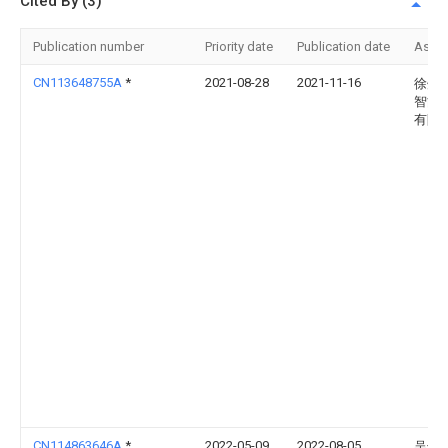
Cited By (3)
Publication number
Priority date
Publication date
Assi
CN113648755A
*
2021-08-28
2021-11-16
徐州
智能
有限
CN114863646A
*
2022-05-09
2022-08-05
吴也