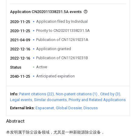
Application CN202011338231.5A events
Application filed by Individual
2020-11-25
Priority to CN202011338231.5A
2020-11-25
Publication of CN112619231A
2021-04-09
Application granted
2022-12-16
Publication of CN112619231B
2022-12-16
Active
Status
Anticipated expiration
2040-11-25
Info
Patent citations (22)
Non-patent citations (1)
Cited by (3)
Legal events
Similar documents
Priority and Related Applications
External links
Espacenet
Global Dossier
Discuss
Abstract
本发明属于除尘设备领域，尤其是一种新能源除尘设备，