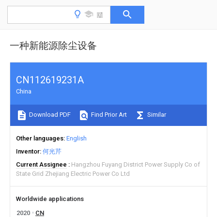
一种新能源除尘设备
CN112619231A
China
Download PDF
Find Prior Art
Similar
Other languages
English
Inventor
何光芹
Current Assignee
Hangzhou Fuyang District Power Supply Co of
State Grid Zhejiang Electric Power Co Ltd
Worldwide applications
2020
CN