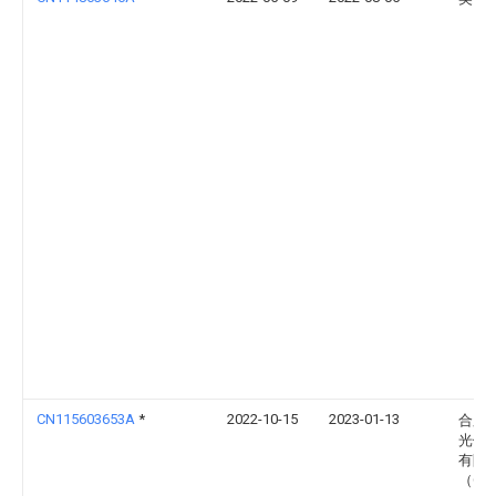
CN115603653A
*
2022-10-15
2023-01-13
合肥
光伏
有限
（Cn