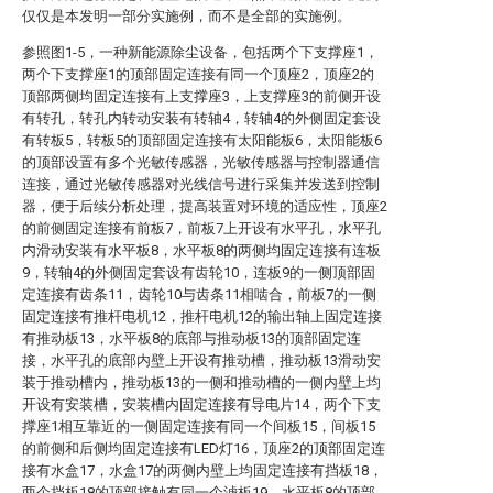
仅仅是本发明一部分实施例，而不是全部的实施例。
参照图1-5，一种新能源除尘设备，包括两个下支撑座1，
两个下支撑座1的顶部固定连接有同一个顶座2，顶座2的
顶部两侧均固定连接有上支撑座3，上支撑座3的前侧开设
有转孔，转孔内转动安装有转轴4，转轴4的外侧固定套设
有转板5，转板5的顶部固定连接有太阳能板6，太阳能板6
的顶部设置有多个光敏传感器，光敏传感器与控制器通信
连接，通过光敏传感器对光线信号进行采集并发送到控制
器，便于后续分析处理，提高装置对环境的适应性，顶座2
的前侧固定连接有前板7，前板7上开设有水平孔，水平孔
内滑动安装有水平板8，水平板8的两侧均固定连接有连板
9，转轴4的外侧固定套设有齿轮10，连板9的一侧顶部固
定连接有齿条11，齿轮10与齿条11相啮合，前板7的一侧
固定连接有推杆电机12，推杆电机12的输出轴上固定连接
有推动板13，水平板8的底部与推动板13的顶部固定连
接，水平孔的底部内壁上开设有推动槽，推动板13滑动安
装于推动槽内，推动板13的一侧和推动槽的一侧内壁上均
开设有安装槽，安装槽内固定连接有导电片14，两个下支
撑座1相互靠近的一侧固定连接有同一个间板15，间板15
的前侧和后侧均固定连接有LED灯16，顶座2的顶部固定连
接有水盒17，水盒17的两侧内壁上均固定连接有挡板18，
两个挡板18的顶部接触有同一个滤板19，水平板8的顶部