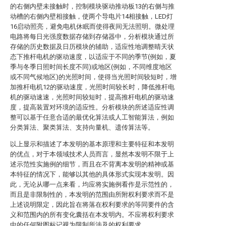
的右侧内壁未接触时，控制模块驱动推动板13的右侧与推
动槽的右侧内壁相接触，使两个导电片14相接触，LED灯
16启动照亮，避免电机休眠而使得夜间无法照明。微处理
电路将每日光强度数据存储到存储器中，分析模块通过所
存储的历史数据及日历模块的辅助，适应性地调整晴天状
态下推杆电机的驱动速度，以适应于不同的季节(例如，夏
季与冬季日照时间长度不同)或地区(例如，不同维度地区
或不同气候地区)的光照时间，使得当光照时间较短时，增
加推杆电机12的驱动速度，光照时间较长时，降低推杆电
机的驱动速速，光照时间较短时，提高推杆电机的驱动速
度，提高装置对环境的适应性。分析模块的所述适应性调
整可以基于任意合适的最优化算法或人工智能算法，例如
分类算法、聚类算法、支持向量机、遗传算法等。
以上显示和描述了本发明的基本原理和主要特征和本发明
的优点，对于本领域技术人员而言，显然本发明不限于上
述示范性实施例的细节，而且在不背离本发明的精神或基
本特征的情况下，能够以其他的具体形式实现本发明。因
此，无论从哪一点来看，均应将实施例看作是示范性的，
而且是非限制性的，本发明的范围由所附权利要求而不是
上述说明限定，因此旨在将落在权利要求的等同要件的含
义和范围内的所有变化囊括在本发明内。不应将权利要求
中的任何附图标记视为限制所涉及的权利要求。