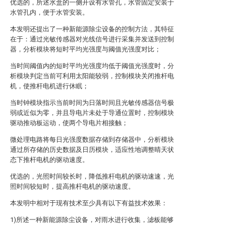
优选的，所述水盒的一侧开设有水管孔，水管固定安装于
水管孔内，便于水管安装。
本发明还提出了一种新能源除尘设备的控制方法，其特征
在于：通过光敏传感器对光线信号进行采集并发送到控制
器，分析模块将短时平均光强度与阈值光强度对比；
当时间阈值内的短时平均光强度均低于阈值光强度时，分
析模块判定当前可利用太阳能较弱，控制模块关闭推杆电
机，使推杆电机进行休眠；
当时钟模块指示当前时间为日落时间且光敏传感器信号极
弱或近似为零，并且导电片未处于导通位置时，控制模块
驱动推动板运动，使两个导电片相接触；
微处理电路将每日光强度数据存储到存储器中，分析模块
通过所存储的历史数据及日历模块，适应性地调整晴天状
态下推杆电机的驱动速度。
优选的，光照时间较长时，降低推杆电机的驱动速速，光
照时间较短时，提高推杆电机的驱动速度。
本发明中相对于现有技术至少具有以下有益技术效果：
1)所述一种新能源除尘设备，对雨水进行收集，滤板能够