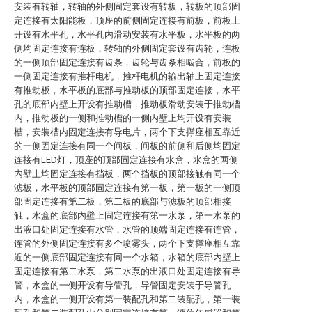
安装有转轴，转轴的外侧固定套设有转板，转板的顶部固
定连接有太阳能板，顶座的前侧固定连接有前板，前板上
开设有水平孔，水平孔内滑动安装有水平板，水平板的两
侧均固定连接有连板，转轴的外侧固定套设有齿轮，连板
的一侧顶部固定连接有齿条，齿轮与齿条相啮合，前板的
一侧固定连接有推杆电机，推杆电机的输出轴上固定连接
有推动板，水平板的底部与推动板的顶部固定连接，水平
孔的底部内壁上开设有推动槽，推动板滑动安装于推动槽
内，推动板的一侧和推动槽的一侧内壁上均开设有安装
槽，安装槽内固定连接有导电片，两个下支撑座相互靠近
的一侧固定连接有同一个间板，间板的前侧和后侧均固定
连接有LED灯，顶座的顶部固定连接有水盒，水盒的两侧
内壁上均固定连接有挡板，两个挡板的顶部接触有同一个
滤板，水平板的顶部固定连接有第一板，第一板的一侧顶
部固定连接有第二板，第二板的底部与滤板的顶部相接
触，水盒的底部内壁上固定连接有第一水泵，第一水泵的
出液口处固定连接有水管，水管的顶端固定连接有连管，
连管的外侧固定连接有多个喷雾头，两个下支撑座相互靠
近的一侧底部固定连接有同一个水箱，水箱的底部内壁上
固定连接有第二水泵，第二水泵的出液口处固定连接有导
管，水盒的一侧开设有导管孔，导管固定安装于导管孔
内，水盒的一侧开设有第一装配孔和第二装配孔，第一装