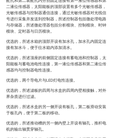
配孔和第二装配孔内分别固定连接有第一液位传感器和第
二液位传感器，太阳能板的顶部设置有多个光敏传感器，
光敏传感器与控制器通信连接，通过光敏传感器对光线信
号进行采集并发送到控制器，所述控制器包括微处理电路
与存储器，所述微处理器包括分析模块、控制模块、时钟
模块、定时器与日历模块。
优选的，所述水箱的顶部开设有加水孔，加水孔内固定连
接有加水斗，便于往水箱内添加清水。
优选的，所述顶座的前侧固定连接有蓄电池和控制器，太
阳能板与蓄电池电性连接，第一液位传感器和第二液位传
感器均与控制器电性连接。
优选的，两个导电片与LED灯电性连接。
优选的，所述滤板的四周与水盒的四周内壁相接触，对外
界杂质进行过滤。
优选的，所述水盒的另一侧开设有板孔，第二板滑动安装
于板孔内，便于第二板的移动。
优选的，所述推动槽的另一侧内壁上开设有轴孔，推杆电
机的输出轴贯穿轴孔。