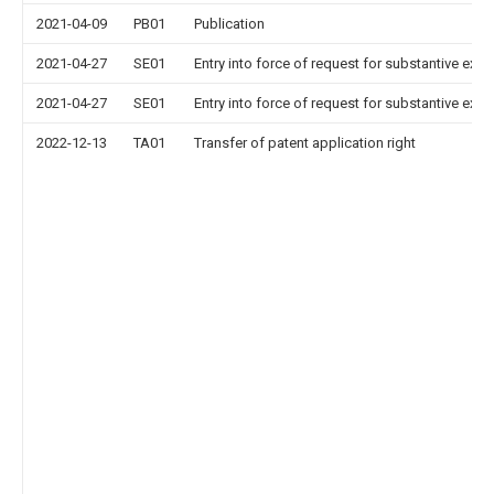
2021-04-09
PB01
Publication
2021-04-27
SE01
Entry into force of request for substantive exa
2021-04-27
SE01
Entry into force of request for substantive exa
2022-12-13
TA01
Transfer of patent application right