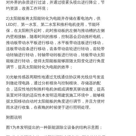
对外界的杂质进行过滤，并通过喷雾头喷出进行降尘，节
约资源，改善工作环境；
2)太阳能板将太阳能转化为电能并存储在蓄电池内，供
LED灯、第一水泵、第二水泵和推杆电机使用，节能环
保，在太阳刚升起时，此时推动板的左侧与推动槽的左侧
内壁相接触，随着时间的推移，控制器会启动推杆电机，
推动板带动水平板进行移动，水平板带动连板进行移动，
连板带动齿条进行移动，齿条带动齿轮进行转动，齿轮带
动转轴进行转动，转轴带动转板进行转动，转板带动太阳
能板进行转动，使得太阳能板能够跟随太阳变化进行角度
调节，提高太阳能转化为电能的效率；
3)光敏传感器周期性地通过无线通信协议将光线信号发送
到微处理电路，通过分析模块与控制模块、存储器的配
合，适应性地控制推杆电机休眠或调整其驱动速度，提高
装置对环境的适应性本发明适用建筑施工环境中，能够根
据太阳移动自动对太阳能板的角度进行调节，并且方便对
雨水进行收集，在夜晚的时候便于进行照明处理。
附图说明
图1为本发明提出的一种新能源除尘设备的结构示意图；