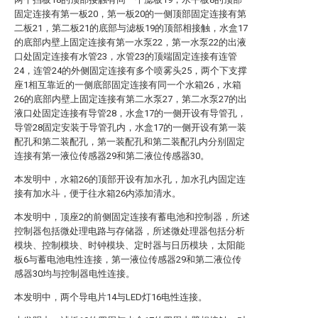
固定连接有第一板20，第一板20的一侧顶部固定连接有第
二板21，第二板21的底部与滤板19的顶部相接触，水盒17
的底部内壁上固定连接有第一水泵22，第一水泵22的出液
口处固定连接有水管23，水管23的顶端固定连接有连管
24，连管24的外侧固定连接有多个喷雾头25，两个下支撑
座1相互靠近的一侧底部固定连接有同一个水箱26，水箱
26的底部内壁上固定连接有第二水泵27，第二水泵27的出
液口处固定连接有导管28，水盒17的一侧开设有导管孔，
导管28固定安装于导管孔内，水盒17的一侧开设有第一装
配孔和第二装配孔，第一装配孔和第二装配孔内分别固定
连接有第一液位传感器29和第二液位传感器30。
本发明中，水箱26的顶部开设有加水孔，加水孔内固定连
接有加水斗，便于往水箱26内添加清水。
本发明中，顶座2的前侧固定连接有蓄电池和控制器，所述
控制器包括微处理电路与存储器，所述微处理器包括分析
模块、控制模块、时钟模块、定时器与日历模块，太阳能
板6与蓄电池电性连接，第一液位传感器29和第二液位传
感器30均与控制器电性连接。
本发明中，两个导电片14与LED灯16电性连接。