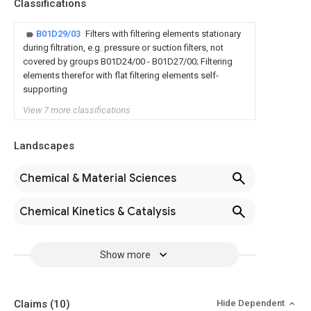
Classifications
B01D29/03
Filters with filtering elements stationary
during filtration, e.g. pressure or suction filters, not
covered by groups B01D24/00 - B01D27/00; Filtering
elements therefor with flat filtering elements self-
supporting
View 7 more classifications
Landscapes
Chemical & Material Sciences
Chemical Kinetics & Catalysis
Show more
Claims
(10)
Hide Dependent