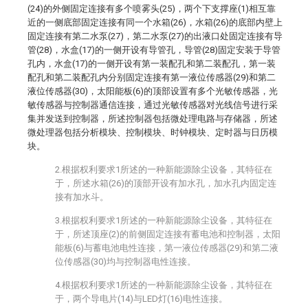
(24)的外侧固定连接有多个喷雾头(25)，两个下支撑座(1)相互靠
近的一侧底部固定连接有同一个水箱(26)，水箱(26)的底部内壁上
固定连接有第二水泵(27)，第二水泵(27)的出液口处固定连接有导
管(28)，水盒(17)的一侧开设有导管孔，导管(28)固定安装于导管
孔内，水盒(17)的一侧开设有第一装配孔和第二装配孔，第一装
配孔和第二装配孔内分别固定连接有第一液位传感器(29)和第二
液位传感器(30)，太阳能板(6)的顶部设置有多个光敏传感器，光
敏传感器与控制器通信连接，通过光敏传感器对光线信号进行采
集并发送到控制器，所述控制器包括微处理电路与存储器，所述
微处理器包括分析模块、控制模块、时钟模块、定时器与日历模
块。
2.根据权利要求1所述的一种新能源除尘设备，其特征在
于，所述水箱(26)的顶部开设有加水孔，加水孔内固定连
接有加水斗。
3.根据权利要求1所述的一种新能源除尘设备，其特征在
于，所述顶座(2)的前侧固定连接有蓄电池和控制器，太阳
能板(6)与蓄电池电性连接，第一液位传感器(29)和第二液
位传感器(30)均与控制器电性连接。
4.根据权利要求1所述的一种新能源除尘设备，其特征在
于，两个导电片(14)与LED灯(16)电性连接。