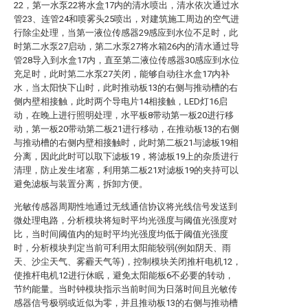
22，第一水泵22将水盒17内的清水喷出，清水依次通过水
管23、连管24和喷雾头25喷出，对建筑施工周边的空气进
行除尘处理，当第一液位传感器29感应到水位不足时，此
时第二水泵27启动，第二水泵27将水箱26内的清水通过导
管28导入到水盒17内，直至第二液位传感器30感应到水位
充足时，此时第二水泵27关闭，能够自动往水盒17内补
水，当太阳快下山时，此时推动板13的右侧与推动槽的右
侧内壁相接触，此时两个导电片14相接触，LED灯16启
动，在晚上进行照明处理，水平板8带动第一板20进行移
动，第一板20带动第二板21进行移动，在推动板13的右侧
与推动槽的右侧内壁相接触时，此时第二板21与滤板19相
分离，因此此时可以取下滤板19，将滤板19上的杂质进行
清理，防止发生堵塞，利用第二板21对滤板19的夹持可以
避免滤板与装置分离，拆卸方便。
光敏传感器周期性地通过无线通信协议将光线信号发送到
微处理电路，分析模块将短时平均光强度与阈值光强度对
比，当时间阈值内的短时平均光强度均低于阈值光强度
时，分析模块判定当前可利用太阳能较弱(例如阴天、雨
天、沙尘天气、雾霾天气等)，控制模块关闭推杆电机12，
使推杆电机12进行休眠，避免太阳能板6不必要的转动，
节约能量。当时钟模块指示当前时间为日落时间且光敏传
感器信号极弱或近似为零，并且推动板13的右侧与推动槽