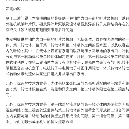
发明内容
鉴于上述问题，本发明的目的是提供一种轴向力自平衡的叶片泵机组，以
外接机械轴叶片泵、磁悬浮叶片泵以及流体动压悬浮的转子支撑结构存在
露或尺寸较大或适用范围受限等多种问题。
本发明提供的轴向力自平衡的叶片泵机组，包括壳体、收容在壳体内的第
体、第二转动体、位于第一转动体和第二转动体之间的压水室，以及收容
内的叶轮；其中，在壳体上设置有泵进口以及与压水室导通的泵出口；叶
分别与第一转动体和第二转动体固定连接，叶轮、第一转动体和第二转动
体式转动体；在第二转动体内嵌设有电机转子，在壳体内嵌设有与电机转
轴相重合的电机定子，电机转子与电机动子相互作用驱动一体式转动体转
式转动体带动流体从泵进口进入并从泵出口泵出。
此外，优选的技术方案是，壳体包括泵壳以及与泵壳相适配的第一端盖和
盖；第一转动体限位在第一端盖和泵壳之间，第二转动体限位在第二端盖
间。
此外，优选的技术方案是，第一端盖的流道侧与第一转动体的外侧壁之间
混合间隙；第二端盖的流道侧与第二转动体的外侧壁之间形成第二混合间
的内表面与第二转动体的外侧壁之间形成径向间隙。第一混合间隙、第二
隙、径向间隙形成泵机组的辅助流动通道。