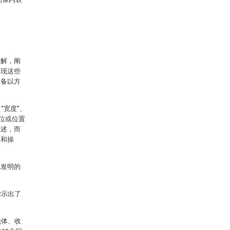
理解，阐
实现这些
设备以方
“宽度”、
的方位或位置
描述，而
造和操
本发明的
2示出了
壳体、收