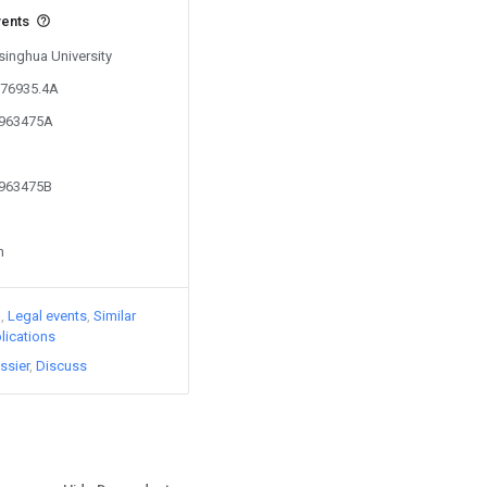
vents
Tsinghua University
776935.4A
1963475A
1963475B
n
)
Legal events
Similar
lications
ssier
Discuss