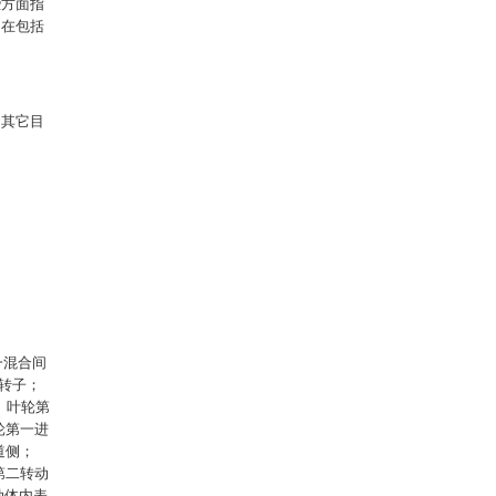
些方面指
旨在包括
的其它目
一混合间
机转子；
、叶轮第
轮第一进
道侧；
第二转动
动体内表