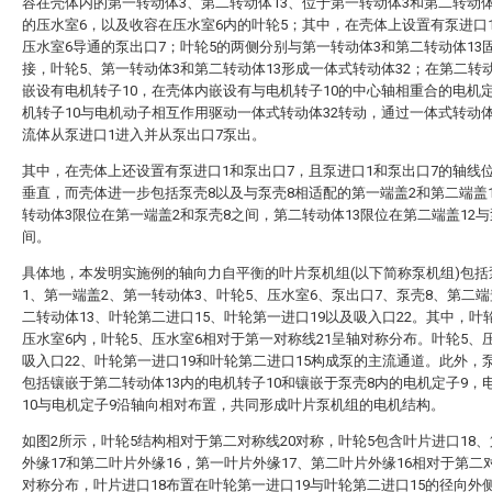
容在壳体内的第一转动体3、第二转动体13、位于第一转动体3和第二转动体
的压水室6，以及收容在压水室6内的叶轮5；其中，在壳体上设置有泵进口
压水室6导通的泵出口7；叶轮5的两侧分别与第一转动体3和第二转动体13
接，叶轮5、第一转动体3和第二转动体13形成一体式转动体32；在第二转动
嵌设有电机转子10，在壳体内嵌设有与电机转子10的中心轴相重合的电机
机转子10与电机动子相互作用驱动一体式转动体32转动，通过一体式转动体
流体从泵进口1进入并从泵出口7泵出。
其中，在壳体上还设置有泵进口1和泵出口7，且泵进口1和泵出口7的轴线
垂直，而壳体进一步包括泵壳8以及与泵壳8相适配的第一端盖2和第二端盖
转动体3限位在第一端盖2和泵壳8之间，第二转动体13限位在第二端盖12与
间。
具体地，本发明实施例的轴向力自平衡的叶片泵机组(以下简称泵机组)包括
1、第一端盖2、第一转动体3、叶轮5、压水室6、泵出口7、泵壳8、第二端
二转动体13、叶轮第二进口15、叶轮第一进口19以及吸入口22。其中，叶
压水室6内，叶轮5、压水室6相对于第一对称线21呈轴对称分布。叶轮5、
吸入口22、叶轮第一进口19和叶轮第二进口15构成泵的主流通道。此外，
包括镶嵌于第二转动体13内的电机转子10和镶嵌于泵壳8内的电机定子9，
10与电机定子9沿轴向相对布置，共同形成叶片泵机组的电机结构。
如图2所示，叶轮5结构相对于第二对称线20对称，叶轮5包含叶片进口18
外缘17和第二叶片外缘16，第一叶片外缘17、第二叶片外缘16相对于第二对
对称分布，叶片进口18布置在叶轮第一进口19与叶轮第二进口15的径向外