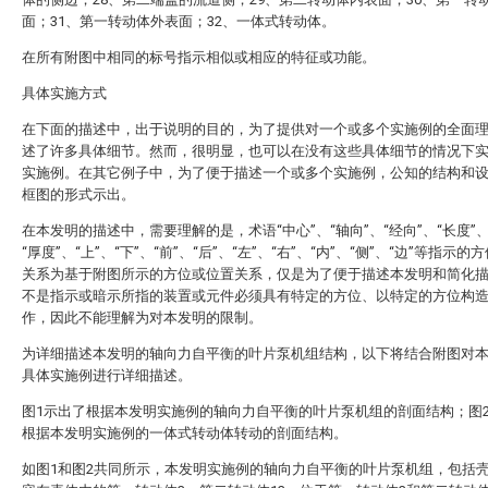
面；31、第一转动体外表面；32、一体式转动体。
在所有附图中相同的标号指示相似或相应的特征或功能。
具体实施方式
在下面的描述中，出于说明的目的，为了提供对一个或多个实施例的全面
述了许多具体细节。然而，很明显，也可以在没有这些具体细节的情况下
实施例。在其它例子中，为了便于描述一个或多个实施例，公知的结构和
框图的形式示出。
在本发明的描述中，需要理解的是，术语“中心”、“轴向”、“经向”、“长度”、
“厚度”、“上”、“下”、“前”、“后”、“左”、“右”、“内”、“侧”、“边”等指示
关系为基于附图所示的方位或位置关系，仅是为了便于描述本发明和简化
不是指示或暗示所指的装置或元件必须具有特定的方位、以特定的方位构
作，因此不能理解为对本发明的限制。
为详细描述本发明的轴向力自平衡的叶片泵机组结构，以下将结合附图对
具体实施例进行详细描述。
图1示出了根据本发明实施例的轴向力自平衡的叶片泵机组的剖面结构；图
根据本发明实施例的一体式转动体转动的剖面结构。
如图1和图2共同所示，本发明实施例的轴向力自平衡的叶片泵机组，包括