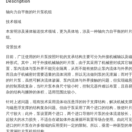
Description
轴向力自平衡的叶片泵机组
技术领域
本发明涉及液体输送技术领域，更为具体地，涉及一种轴向力自平衡的叶
组。
背景技术
目前，广泛使用的叶片泵按照叶轮的支承结构主要可分为外接机械轴以及
种形式。其中，对于外接机械轴的叶片泵，由于其采用了机械密封或其它
置，泵内流体与泵外界不能完全隔离，从而不能有效防止泵内流体与外界
而且由于机械密封需要适量的流体润滑，所以无法做到泵的无泄漏；而对
的叶片泵，虽然可解决流体渗漏、泵内流体与外界接触的问题，但实现磁
的控制系统复杂，当叶片泵本身尺寸较小时，控制元器件难以布置，且容
杂的结构与臃肿的体积，适用范围比较小。
针对上述问题，现有技术采用流体动压悬浮的转子支撑结构，解决机械支
与磁悬浮支撑的结构复杂问题。但由于泵采用了两个进口的结构，致使叶
尺寸较大；此外，泵设置两个进口，两个进口导致叶片泵的全体流道较长
起较大的水力损失，不适合在诸如体外血液循环装置等场合使用。由此可
进口的叶片泵在许多领域的应用受到一定的限制。所以，亟需一种新型的
无泄漏叶片泵机组结构。