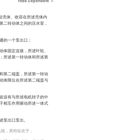
Hide Dependent
包括壳体、收容在所述壳体内
第二转动体之间的压水室，
通的一个泵出口；
动体固定连接，所述叶轮、
；所述第一转动体和所述第
和第二端盖，所述第一转动
动体限位在所述第二端盖与
嵌设有与所述电机转子的中
子相互作用驱动所述一体式
述泵出口泵出。
机组，其特征在于，