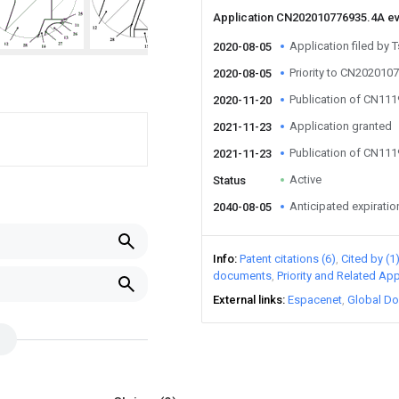
Application CN202010776935.4A e
Application filed by 
2020-08-05
Priority to CN202010
2020-08-05
Publication of CN11
2020-11-20
Application granted
2021-11-23
Publication of CN11
2021-11-23
Active
Status
Anticipated expiratio
2040-08-05
Info
Patent citations (6)
Cited by (1
documents
Priority and Related App
External links
Espacenet
Global Do