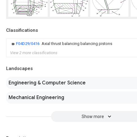
Classifications
F04D29/0416
Axial thrust balancing balancing pistons
View 2 more classifications
Landscapes
Engineering & Computer Science
Mechanical Engineering
Show more