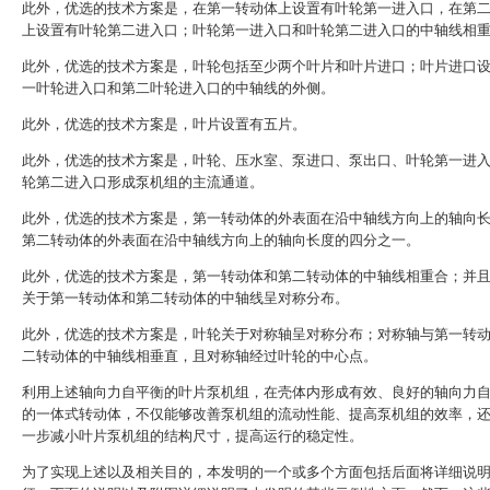
此外，优选的技术方案是，在第一转动体上设置有叶轮第一进入口，在第
上设置有叶轮第二进入口；叶轮第一进入口和叶轮第二进入口的中轴线相
此外，优选的技术方案是，叶轮包括至少两个叶片和叶片进口；叶片进口
一叶轮进入口和第二叶轮进入口的中轴线的外侧。
此外，优选的技术方案是，叶片设置有五片。
此外，优选的技术方案是，叶轮、压水室、泵进口、泵出口、叶轮第一进
轮第二进入口形成泵机组的主流通道。
此外，优选的技术方案是，第一转动体的外表面在沿中轴线方向上的轴向
第二转动体的外表面在沿中轴线方向上的轴向长度的四分之一。
此外，优选的技术方案是，第一转动体和第二转动体的中轴线相重合；并
关于第一转动体和第二转动体的中轴线呈对称分布。
此外，优选的技术方案是，叶轮关于对称轴呈对称分布；对称轴与第一转
二转动体的中轴线相垂直，且对称轴经过叶轮的中心点。
利用上述轴向力自平衡的叶片泵机组，在壳体内形成有效、良好的轴向力
的一体式转动体，不仅能够改善泵机组的流动性能、提高泵机组的效率，
一步减小叶片泵机组的结构尺寸，提高运行的稳定性。
为了实现上述以及相关目的，本发明的一个或多个方面包括后面将详细说