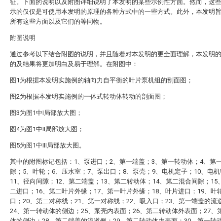
征。下面的说明以及附图详细说明了本发明的某些示例性方面。然而，这
示的仅仅是可使用本发明的原理的各种方式中的一些方式。此外，本发明
所有这些方面以及它们的等同物。
附图说明
通过参考以下结合附图的说明，并且随着对本发明的更全面理解，本发明
的及结果将更加明白及易于理解。在附图中：
图1为根据本发明实施例的轴向力自平衡的叶片泵机组的剖面图；
图2为根据本发明实施例的一体式转动体转动的剖面图；
图3为图1中I局部放大图；
图4为图1中II局部放大图；
图5为图1中III局部放大图。
其中的附图标记包括：1、泵进口；2、第一端盖；3、第一转动体；4、第
隙；5、叶轮；6、压水室；7、泵出口；8、泵壳；9、电机定子；10、电
11、径向间隙；12、第二端盖；13、第二转动体；14、第二混合间隙；15
二进口；16、第二叶片外缘；17、第一叶片外缘；18、叶片进口；19、叶
口；20、第二对称线；21、第一对称线；22、吸入口；23、第一端盖的流
24、第一转动体的侧边；25、泵壳内表面；26、第二转动体外表面；27、
体的侧边；28、第二端盖的流道侧；29、第二转动体内表面；30、第一转