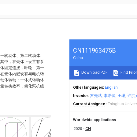
CN111963475B
第一转动体、第二转动体、
China
；其中，在壳体上设置有泵
动体固定连接，叶轮、第一
Download PDF
Find Prior
，在壳体内嵌设有与电机转
转动体转动；一体式转动体
能量转换效率，简化泵机组
Other languages
English
Inventor
罗先武
李浩源
王琳
许洪
Current Assignee
Tsinghua Univers
Worldwide applications
2020
CN