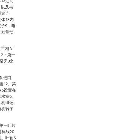
13之间
1以及与
固定连
体13内
定子9，电
32带动
位置相互
12；第一
泵壳8之
泵进口
盖12、第
轮5设置在
压水室6、
泵机组还
电机转子
、第一叶片
称线20
侧。叶轮5