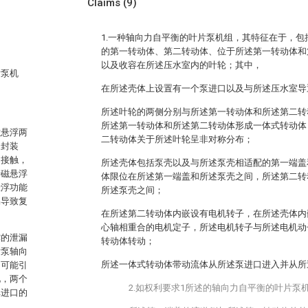
Claims
(9)
1.一种轴向力自平衡的叶片泵机组，其特征在于，
的第一转动体、第二转动体、位于所述第一转动体和
以及收容在所述压水室内的叶轮；其中，
片泵机
在所述壳体上设置有一个泵进口以及与所述压水室导
所述叶轮的两侧分别与所述第一转动体和所述第二转
所述第一转动体和所述第二转动体形成一体式转动体
磁悬浮两
二转动体关于所述叶轮呈非对称分布；
轴封装
的接触，
所述壳体包括泵壳以及与所述泵壳相适配的第一端盖
于磁悬浮
体限位在所述第一端盖和所述泵壳之间，所述第二转
悬浮功能
所述泵壳之间；
易导致复
在所述第二转动体内嵌设有电机转子，在所述壳体内
心轴相重合的电机定子，所述电机转子与所述电机动
撑的泄漏
转动体转动；
片泵轴向
所述一体式转动体带动流体从所述泵进口进入并从所
，可能引
见，两个
2.如权利要求1所述的轴向力自平衡的叶片泵
单进口的