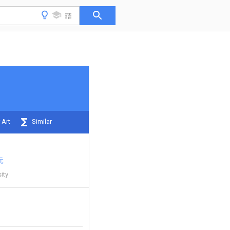
 Art
Similar
元
ity