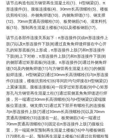
该节点构造包括方钢管再生混凝土柱(1)、H型钢梁(2)、π
形连接件(3)、腹板连接板(4)、30mm长高强螺栓(5)、楼板
抗剪栓钉(6)、外侧角焊缝(10)、内侧角焊缝(11)、钢支撑
(12)、70mm贯通高强螺栓(13)、板凳钢筋(14)、灌浆料托
板(15)、预制再生混凝土楼板(16)以及楼板钢筋(17)。
该节点各部件连接关系如下：π形连接件(3)由π形连接件上
肢(7)以及π形连接件下肢(8)通过直角角焊缝焊接在中心开
孔的矩形底板(9)上形成，π形连接件上肢(7)和π形连接件
下肢(8)上下对称，π形连接件上肢(7)和π形连接件下肢(8)
的侧部通过矩形底板(9)连接。π形连接件(3)通过外侧角焊
缝(10)及内侧角焊缝(11)与方钢管再生混凝土柱(1)的侧面
贴焊连接。H型钢梁(2)通过30mm长高强螺栓(5)与π形连接
件(3)连接，楼板抗剪栓钉(6)等间距均匀焊接在H型钢梁(2)
上翼缘顶面。腹板连接板(4)一段穿过矩形底板(9)中心矩形
形孔与方钢管再生混凝土柱(1)通过双侧直角角焊缝进行焊
接，另一端通过30mm长高强螺栓(5)与H型钢梁(2)梁端腹
板位置连接。钢支撑(12)通过其下部开有螺栓孔的连接板
与π形连接件上肢(7)通过30mm长高强螺栓(5)以及70mm
贯通高强螺栓(13)连接在一起。板凳钢筋(14)一端通过
70mm贯通高强螺栓(13)固定在π形连接件上肢(7)腹板位
置，另一端延伸至预制再生混凝土楼板(16)中与楼板钢筋
(17)绑扎在一起。预制再生混凝土楼板(16)通过抗剪螺栓预