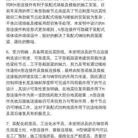
同时π形连接件有利于装配式墙板及楼板的施工安装。目
前常采用的带三角形肋板节点虽提高了节点刚度与抗震性
能但三角肋板节点处装配式墙板与楼板的安装较为复杂，
不免出现墙板及楼板局部切角等处理。本发明中设计的π
形连接件构造形式更加规则，π形连接件可隐藏于装配式
墙体或外墙保温中，较好的解决了装配式钢结构房屋露
梁、露柱的弊端。
6、受力明确，具备两道抗震防线。本发明涉及的节点连接
构造设计简便、可靠度高。工字形截面梁将建筑荷载传递
给梁柱节点，工字形截面梁的轴力、剪力及弯矩通过螺栓
传递给π形连接件及腹板连接板，最终由矩形底板及腹板
连接板的焊缝实现二者与钢管柱的作用力传递。因此通过
控制焊缝长度及钢材厚度即可完成不同荷载作用下的节点
设计，其设计可靠性更加明确。在地震往复荷载作用下π
形连接件作为第一道防线耗散大部分地震能量，π形连接
件失效后腹板连接板仍可承担剪力与弯矩作用，整个节点
仍可继续工作。这对于装配式结构地震作用下抗连续倒塌
及震后修复具有积极意义。
7、装配化程度高、工业化水平高。本发明涉及的方钢管再
生混凝土柱、π形连接件、腹板连接板、H型钢梁等均可以
在工厂预制，施工现场拼装。规模化生产精度高、质量控