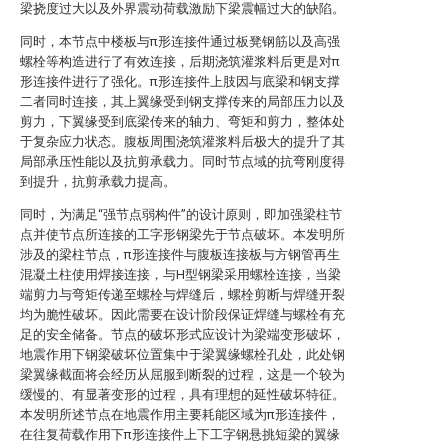
梁挠度过大以及外界震动荷载激励下梁震幅过大的缺陷。
同时，本节点中楼板与π形连接件通过板凳钢筋以及高强
螺栓等构造进行了有效连接，后期浇筑灌浆料后更是对π
形连接件进行了强化。π形连接件上肢因与底梁和钢支撑
二者同时连接，其上翼缘受到钢支撑传来的局部压力以及
剪力，下翼缘受到底梁传来的轴力、弯矩和剪力，整体处
于复杂应力状态。腹板周围浇筑灌浆料后极大的提升了其
局部承压性能以及抗剪承载力。同时节点域的抗弯刚度得
到提升，抗剪承载力提高。
同时，为满足“强节点弱构件”的设计原则，即加强梁柱节
点并使节点所连接的工字形钢梁先于节点破坏。本发明所
涉及的梁柱节点，π形连接件与腹板连接板与方钢管再生
混凝土柱使用焊接连接，与H型钢梁采用螺栓连接，当梁
端剪力与弯矩传递至螺栓与焊缝后，螺栓剪断与焊缝开裂
均为脆性破坏。因此需要在设计阶段保证焊缝与螺栓有充
足的安全储备。节点的破坏形式应设计为梁端变形破坏，
地震作用下钢梁破坏位置集中于梁翼缘螺栓孔处，此处钢
梁翼缘截面将会经历从屈服到断裂的过程，这是一个较为
缓慢的、有显著变形的过程，具有理想的延性破坏特征。
本发明所述节点在地震作用主要耗能区域为π形连接件，
在往复荷载作用下π形连接件上下工字钢悬挑短梁的翼缘