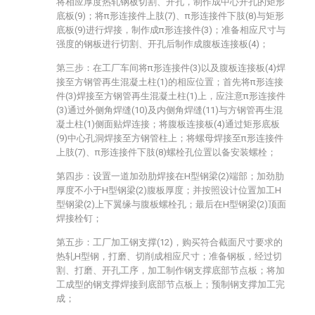
将相应厚度热轧钢板切割、开孔，制作成中心开孔的矩形
底板(9)；将π形连接件上肢(7)、π形连接件下肢(8)与矩形
底板(9)进行焊接，制作成π形连接件(3)；准备相应尺寸与
强度的钢板进行切割、开孔后制作成腹板连接板(4)；
第三步：在工厂车间将π形连接件(3)以及腹板连接板(4)焊
接至方钢管再生混凝土柱(1)的相应位置；首先将π形连接
件(3)焊接至方钢管再生混凝土柱(1)上，应注意π形连接件
(3)通过外侧角焊缝(10)及内侧角焊缝(11)与方钢管再生混
凝土柱(1)侧面贴焊连接；将腹板连接板(4)通过矩形底板
(9)中心孔洞焊接至方钢管柱上；将螺母焊接至π形连接件
上肢(7)、π形连接件下肢(8)螺栓孔位置以备安装螺栓；
第四步：设置一道加劲肋焊接在H型钢梁(2)端部；加劲肋
厚度不小于H型钢梁(2)腹板厚度；并按照设计位置加工H
型钢梁(2)上下翼缘与腹板螺栓孔；最后在H型钢梁(2)顶面
焊接栓钉；
第五步：工厂加工钢支撑(12)，购买符合截面尺寸要求的
热轧H型钢，打磨、切削成相应尺寸；准备钢板，经过切
割、打磨、开孔工序，加工制作钢支撑底部节点板；将加
工成型的钢支撑焊接到底部节点板上；预制钢支撑加工完
成；