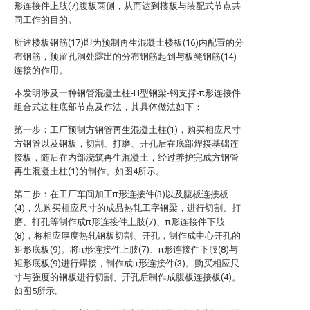
形连接件上肢(7)腹板两侧，从而达到楼板与装配式节点共
同工作的目的。
所述楼板钢筋(17)即为预制再生混凝土楼板(16)内配置的分
布钢筋，预留孔洞处露出的分布钢筋起到与板凳钢筋(14)
连接的作用。
本发明涉及一种钢管混凝土柱-H型钢梁-钢支撑-π形连接件
组合式边柱底部节点及作法，其具体做法如下：
第一步：工厂预制方钢管再生混凝土柱(1)，购买相应尺寸
方钢管以及钢板，切割、打磨、开孔后在底部焊接基础连
接板，随后在内部浇筑再生混凝土，经过养护完成方钢管
再生混凝土柱(1)的制作。如图4所示。
第二步：在工厂车间加工π形连接件(3)以及腹板连接板
(4)，先购买相应尺寸的成品热轧工字钢梁，进行切割、打
磨、打孔等制作成π形连接件上肢(7)、π形连接件下肢
(8)，将相应厚度热轧钢板切割、开孔，制作成中心开孔的
矩形底板(9)。将π形连接件上肢(7)、π形连接件下肢(8)与
矩形底板(9)进行焊接，制作成π形连接件(3)。购买相应尺
寸与强度的钢板进行切割、开孔后制作成腹板连接板(4)。
如图5所示。