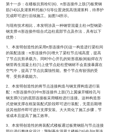
第十一步：在楼板抗剪栓钉(6)、π形连接件上肢(7)板凳钢
筋(14)以及灌浆料托板(15)等位置浇筑高强灌浆料，待养护
完成即可进行后续施工。如图14所示。
与现有技术相比，本发明涉及一种钢管混凝土柱-H型钢梁-
钢支撑-π形连接件组合式边柱底部节点及作法，具有以下
优势：
1、本发明创造性的采用π形连接件(3)这一构造进行梁柱间
的装配连接：π形连接件(3)增大了梁柱节点域高度，提高
了节点抗剪承载力。同时中心开孔的矩形底板(8)贴焊在方
钢管再生混凝土柱(1)上使节点处柱壁钢材不会直接暴露在
空气中，提高了节点抗腐蚀性能。整个节点有较强的受
弯、受剪承载能力。
2、本发明创造性的将节点连接构造与钢支撑构造进行装
配：π形连接件(3)中π形连接件上肢(7)上翼缘开螺栓孔与
钢支撑(12)的底部连接板采用螺栓进行连接。这种构造形
式使钢支撑在框架装配式阶段即可进行装配，无需后期增
设其他部件即可进行支撑安装。大大简化了施工步骤，节
省成本且提高了施工效率。
3、本发明创造性的将装配式楼板通过板凳钢筋与节点连接
部位进行整体化设计：预制再生混凝土楼板(16)在与π形连