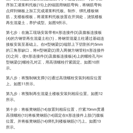
序加工灌浆料托板(15)上的锚固用钢筋弯钩，将钢筋弯钩
点焊到钢板上加工完成灌浆料托板。制作、绑扎楼板钢
筋，支楼板模板，将灌浆料托板放置在开洞处，浇筑楼板
再生混凝土，养护成型。如图9所示。
第七步：在施工现场安装带有π形连接件(3)及腹板连接板
(4)的方钢管再生混凝土柱(1)，将钢管混凝土柱通过基础连
接板安装至基础上。在H型钢梁(2)端部上下切割长约5mm
的三角形缺口，将H型钢梁(2)滑入两侧方钢管柱π形连接件
(3)之间，使π形连接件(3)及腹板连接板(4)上的螺栓孔与H
型钢梁(2)螺栓孔对正，用高强螺栓拧紧固定。如图10所
示。
第八步：将预制钢支撑(12)通过高强螺栓安装到相应位置
上。如图11所示。
第九步：将预制再生混凝土楼板安装到相应位置。如图12
所示。
第十步：将板凳钢筋(14)放置到相应位置，拧紧70mm贯通
高强螺栓(13)将板凳钢筋(14)固定在π形连接件上肢(7)腹板
位置。并将板凳钢筋(14)绑扎到楼板钢筋(17)上。如图13
所示。