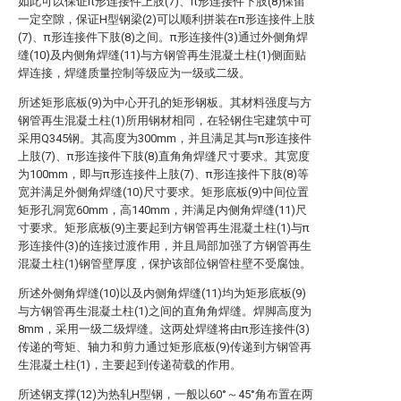
如此可以保证π形连接件上肢(7)、π形连接件下肢(8)保留
一定空隙，保证H型钢梁(2)可以顺利拼装在π形连接件上肢
(7)、π形连接件下肢(8)之间。π形连接件(3)通过外侧角焊
缝(10)及内侧角焊缝(11)与方钢管再生混凝土柱(1)侧面贴
焊连接，焊缝质量控制等级应为一级或二级。
所述矩形底板(9)为中心开孔的矩形钢板。其材料强度与方
钢管再生混凝土柱(1)所用钢材相同，在轻钢住宅建筑中可
采用Q345钢。其高度为300mm，并且满足其与π形连接件
上肢(7)、π形连接件下肢(8)直角角焊缝尺寸要求。其宽度
为100mm，即与π形连接件上肢(7)、π形连接件下肢(8)等
宽并满足外侧角焊缝(10)尺寸要求。矩形底板(9)中间位置
矩形孔洞宽60mm，高140mm，并满足内侧角焊缝(11)尺
寸要求。矩形底板(9)主要起到方钢管再生混凝土柱(1)与π
形连接件(3)的连接过渡作用，并且局部加强了方钢管再生
混凝土柱(1)钢管壁厚度，保护该部位钢管柱壁不受腐蚀。
所述外侧角焊缝(10)以及内侧角焊缝(11)均为矩形底板(9)
与方钢管再生混凝土柱(1)之间的直角角焊缝。焊脚高度为
8mm，采用一级二级焊缝。这两处焊缝将由π形连接件(3)
传递的弯矩、轴力和剪力通过矩形底板(9)传递到方钢管再
生混凝土柱(1)，主要起到传递荷载的作用。
所述钢支撑(12)为热轧H型钢，一般以60°～45°角布置在两