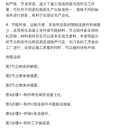
制严格、节省资源。减少了施工现场焊接与湿作业工作
量，可针对不同梁柱截面生产出标准统一、规格不同的标
准件进行拼装，有利于实现住宅产业化。
8、节能环保、运输方便。本发明涉及的预制连接件耗钢量
少，采用再生混凝土等环保节能材料，节点组件多采用热
轧型钢，材料易得并且可以基本实现无废料。本发明提出
的节点构造作法将容易造成噪声污染、光污染的工序放在
工厂进行，在保证施工质量的同时，可以做到绿色环保。
附图说明
图1节点构造拆解图。
图2节点整体俯视图。
图3节点整体仰视图。
图4步骤1—制作再生钢管混凝土柱。
图5步骤2—制作π形连接件与腹板连接板。
图6步骤3—焊接π形连接件。
图7步骤4—制作工字钢底梁。