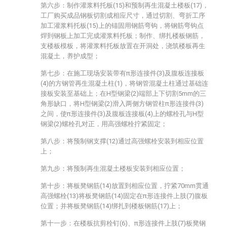
第六步：制作灌浆料托板(15)和预制再生混凝土楼板(17)，
工厂购买成品钢板切割成相应尺寸，通过切割、弯折工序
加工灌浆料托板(15)上的锚固用钢筋弯钩，将钢筋弯钩点
焊到钢板上加工完成灌浆料托板；制作、绑扎楼板钢筋，
支楼板模板，将灌浆料托板放置在开洞处，浇筑楼板再生
混凝土，养护成型；
第七步：在施工现场安装带有π形连接件(3)及腹板连接板
(4)的方钢管再生混凝土柱(1)，将钢管混凝土柱通过基础连
接板安装至基础上；在H型钢梁(2)端部上下切割5mm的三
角形缺口，将H型钢梁(2)滑入两侧方钢管柱π形连接件(3)
之间，使π形连接件(3)及腹板连接板(4)上的螺栓孔与H型
钢梁(2)螺栓孔对正，用高强螺栓拧紧固定；
第八步：将预制钢支撑(12)通过高强螺栓安装到相应位置
上；
第九步：将预制再生混凝土楼板安装到相应位置；
第十步：将板凳钢筋(14)放置到相应位置，拧紧70mm贯通
高强螺栓(13)将板凳钢筋(14)固定在π形连接件上肢(7)腹板
位置；并将板凳钢筋(14)绑扎到楼板钢筋(17)上；
第十一步：在楼板抗剪栓钉(6)、π形连接件上肢(7)板凳钢