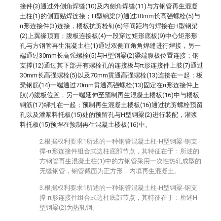
接件(3)通过外侧角焊缝(10)及内侧角焊缝(11)与方钢管再生混凝
土柱(1)的侧面贴焊连接；H型钢梁(2)通过30mm长高强螺栓(5)与
π形连接件(3)连接，楼板抗剪栓钉(6)等间距均匀焊接在H型钢梁
(2)上翼缘顶面；腹板连接板(4)一段穿过矩形底板(9)中心矩形形
孔与方钢管再生混凝土柱(1)通过双侧直角角焊缝进行焊接，另一
端通过30mm长高强螺栓(5)与H型钢梁(2)梁端腹板位置连接；钢
支撑(12)通过其下部开有螺栓孔的连接板与π形连接件上肢(7)通过
30mm长高强螺栓(5)以及70mm贯通高强螺栓(13)连接在一起；板
凳钢筋(14)一端通过70mm贯通高强螺栓(13)固定在π形连接件上
肢(7)腹板位置，另一端延伸至预制再生混凝土楼板(16)中与楼板
钢筋(17)绑扎在一起；预制再生混凝土楼板(16)通过抗剪螺栓预留
孔以及灌浆料托板(15)处的预留孔与H型钢梁(2)进行装配，灌浆
料托板(15)预埋在预制再生混凝土楼板(16)中。
2.根据权利要求1所述的一种钢管混凝土柱-H型钢梁-钢支
撑-π形连接件组合式边柱底部节点，其特征在于：所述的
方钢管再生混凝土柱(1)中的方钢管采用一次性热轧成型的
无缝钢管，钢管截面为正方形，内填再生混凝土。
3.根据权利要求1所述的一种钢管混凝土柱-H型钢梁-钢支
撑-π形连接件组合式边柱底部节点，其特征在于：所述H
型钢梁(2)为热轧钢。