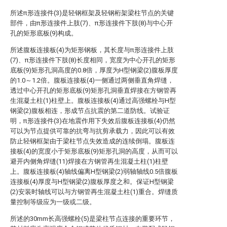
所述π形连接件(3)是轻钢框架及轻钢桁架梁柱节点的关键
部件，由π形连接件上肢(7)、π形连接件下肢(8)与中心开
孔的矩形底板(9)构成。
所述腹板连接板(4)为矩形钢板，其长度与π形连接件上肢
(7)、π形连接件下肢(8)长度相同，宽度为中心开孔的矩形
底板(9)矩形孔洞高度的0.8倍，厚度为H型钢梁(2)腹板厚度
的1.0～1.2倍。腹板连接板(4)一侧通过两侧垂直角焊缝，
透过中心开孔的矩形底板(9)矩形孔洞垂直焊接在方钢管再
生混凝土柱(1)柱壁上。腹板连接板(4)通过高强螺栓与H型
钢梁(2)腹板相连，形成节点抗震的第二道防线。试验证
明，π形连接件(3)在地震作用下失效后腹板连接板(4)仍然
可以为节点提供可靠的抗弯与抗剪承载力，因此可以有效
防止轻钢框架由于梁柱节点失效造成的连续倒塌。腹板连
接板(4)的宽度小于矩形底板(9)矩形孔洞的高度，从而可以
避开内侧角焊缝(11)焊接在方钢管再生混凝土柱(1)柱壁
上。腹板连接板(4)轴线偏离H型钢梁(2)弱轴轴线0.5倍腹板
连接板(4)厚度与H型钢梁(2)腹板厚度之和。保证H型钢梁
(2)安装时轴线可以与方钢管再生混凝土柱(1)重合。焊缝质
量控制等级应为一级或二级。
所述的30mm长高强螺栓(5)是梁柱节点连接的重要环节，