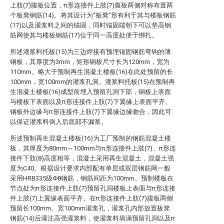
上肢(7)腹板位置，π形连接件上肢(7)腹板两侧对称布置两
个板凳钢筋(14)。将其设计为“板凳”形有利于其与楼板钢筋
(17)以及灌浆料之间的锚固，同时锚固端朝下可以垫高钢
筋网使其与楼板钢筋(17)位于同一高度处便于绑扎。
所述灌浆料托板(15)为三边焊接有预埋锚固钢筋弯钩的薄
钢板，其厚度为3mm，矩形钢板尺寸长为120mm，宽为
110mm。略大于预制再生混凝土楼板(16)在此处预留的长
100mm，宽100mm的灌浆孔洞。灌浆料托板(15)在预制再
生混凝土楼板(16)成型前埋入预留孔洞下部，钢板上表面
与楼板下表面以及π形连接件上肢(7)下翼缘上表面平齐。
钢板外边缘与π形连接件上肢(7)下翼缘边缘吻合，因此可
以保证灌浆料倒入后底部不漏浆。
所述预制再生混凝土楼板(16)为工厂预制的钢筋混凝土楼
板，其厚度为80mm～100mm与π形连接件上肢(7)、π形连
接件下肢(8)高度相等，混凝土采用再生混凝土，混凝土强
度为C40。根据设计要求内部配有单层或双层钢筋网一般
采用HRB335级Φ8钢筋，钢筋间距为100mm。预制楼板在
节点处为π形连接件上肢(7)预留孔洞楼板上表面与π形连接
件上肢(7)上翼缘表面平齐。在π形连接件上肢(7)腹板两侧
预留长100mm、宽100mm灌浆孔，灌浆孔内部放置板凳
钢筋(14)后灌注高强灌浆料，使灌浆料填满预留孔洞以及π