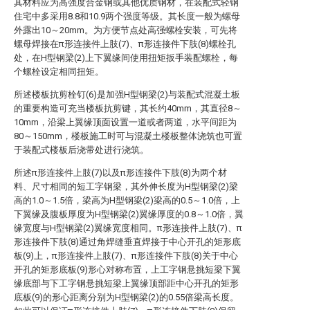
其材料应为高强度合金钢或其他优质钢材，在装配式轻钢
住宅中多采用8.8和10.9两个强度等级。其长度一般为螺母
外露出10～20mm。为方便节点处高强螺栓安装，可先将
螺母焊接在π形连接件上肢(7)、π形连接件下肢(8)螺栓孔
处，在H型钢梁(2)上下翼缘间使用扭矩扳手装配螺栓，每
个螺栓设定相同扭矩。
所述楼板抗剪栓钉(6)是加强H型钢梁(2)与装配式混凝土板
的重要构造可充当楼板抗剪键，其长约40mm，其直径8～
10mm，沿梁上翼缘顶面设置一道或者两道，水平间距为
80～150mm，楼板施工时可与混凝土楼板整体浇筑也可置
于装配式楼板后浇带处进行浇筑。
所述π形连接件上肢(7)以及π形连接件下肢(8)为两个材
料、尺寸相同的短工字钢梁，其外伸长度为H型钢梁(2)梁
高的1.0～1.5倍，梁高为H型钢梁(2)梁高的0.5～1.0倍，上
下翼缘及腹板厚度为H型钢梁(2)翼缘厚度的0.8～1.0倍，翼
缘宽度与H型钢梁(2)翼缘宽度相同。π形连接件上肢(7)、π
形连接件下肢(8)通过角焊缝垂直焊接于中心开孔的矩形底
板(9)上，π形连接件上肢(7)、π形连接件下肢(8)关于中心
开孔的矩形底板(9)形心对称布置，上工字钢悬挑短梁下翼
缘底部与下工字钢悬挑短梁上翼缘顶部距中心开孔的矩形
底板(9)的形心距离分别为H型钢梁(2)的0.55倍梁高长度。