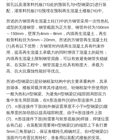
留孔以及灌浆料托板(15)处的预留孔与H型钢梁(2)进行装
配，灌浆料托板(15)预埋在预制再生混凝土楼板(16)中。
所述的方钢管再生混凝土柱(1)中的方钢管采用一次性热轧
成型的无缝钢管，钢管截面为正方形。钢管外径为100mm
～150mm，壁厚为4mm～8mm，内填再生混凝土，再生
粗骨料粒径为5mm～20mm。所述的方钢管再生混凝土柱
(1)具有以下优势：方钢管对内填再生混凝土具有约束作
用，提高再生混凝土承载力的同时增强了混凝土的延性；
内填再生混凝土限制钢管屈曲，可以有效避免钢管失稳破
坏。在实际工程中，钢管混凝土柱具有刚度大、承载力
高、抗火抗腐蚀性能好等优点。
所述H型钢梁(2)是轻钢框架结构中的主要承重构件，其承
担墙体、楼板荷载并将其传递给柱。轻钢框架中所使用的
一般为热轧H型钢梁。为避免H型钢梁(2)端部因局部应力
集中发生局部屈曲，在π形连接件(3)的π形连接件上肢
(7)、π形连接件下肢(8)外侧设置厚度不小于H型钢梁(2)腹
板厚度的加劲肋以提高端部刚度。由于π形连接件上肢
(7)、π形连接件下肢(8)需要与矩形底板(8)焊接，焊缝位置
会有凸起，在装配前需要将H型钢梁(2)的端部上下各打磨
5mm三角形缺口，保证各螺栓孔精确对正。在H型钢梁(2)
顶面均匀布置抗剪栓钉，准备用以装配式楼板的安装。