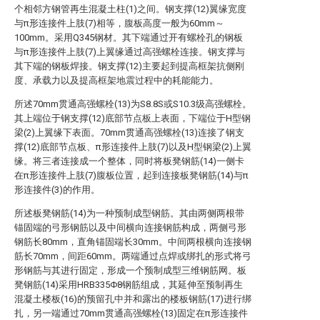
个相邻方钢管再生混凝土柱(1)之间。钢支撑(12)翼缘宽度
与π形连接件上肢(7)相等，腹板高度一般为60mm～
100mm。采用Q345钢材。其下端通过开有螺栓孔的钢板
与π形连接件上肢(7)上翼缘通过高强螺栓连接。钢支撑与
其下端的钢板焊接。钢支撑(12)主要起到提高框架抗侧刚
度、承载力以及提高框架地震过程中的耗能能力。
所述70mm贯通高强螺栓(13)为S8.8S或S10.3级高强螺栓。
其上端位于钢支撑(12)底部节点板上表面，下端位于H型钢
梁(2)上翼缘下表面。70mm贯通高强螺栓(13)连接了钢支
撑(12)底部节点板、π形连接件上肢(7)以及H型钢梁(2)上翼
缘。将三者连接成一个整体，同时将板凳钢筋(14)一侧卡
在π形连接件上肢(7)腹板位置，起到连接板凳钢筋(14)与π
形连接件(3)的作用。
所述板凳钢筋(14)为一种预制成型钢筋。其由两侧两根带
锚固端的弓形钢筋以及中间横向连接钢筋构成，两侧弓形
钢筋长80mm，直角锚固端长30mm。中间两根横向连接钢
筋长70mm，间距60mm。两端通过点焊或绑扎的形式将弓
形钢筋与其进行固定，形成一个预制成型三维钢筋网。板
凳钢筋(14)采用HRB335Φ8钢筋组成，其延伸至预制再生
混凝土楼板(16)的预留孔中并和露出的楼板钢筋(17)进行绑
扎，另一端通过70mm贯通高强螺栓(13)固定在π形连接件