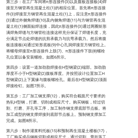
第三步：在工厂车间将π形连接件(3)以及腹板连接板(4)焊
接至方钢管再生混凝土柱(1)的相应位置。首先将π形连接
件(3)焊接至方钢管再生混凝土柱(1)上，应注意π形连接件
(3)通过外侧角焊缝(10)及内侧角焊缝(11)与方钢管再生混
凝土柱(1)侧面贴焊连接，因此π形连接件(3)通过两圈矩形
满焊角焊缝与方钢管柱连接这样充分保证了焊缝长度，充
分满足节点处焊缝的抗剪承载力与抗弯承载力。然后将腹
板连接板(4)通过矩形底板(9)中心孔洞焊接至方钢管柱上。
将螺母焊接至π形连接件上肢(7)、π形连接件下肢(8)螺栓
孔位置以备安装螺栓。如图6所示。
第四步：设置一道加劲肋焊接在H型钢梁(2)端部。加劲肋
厚度不小于H型钢梁(2)腹板厚度。并按照设计位置加工H
型钢梁(2)上下翼缘与腹板螺栓孔。最后在H型钢梁(2)顶面
焊接栓钉。如图7所示。
第五步：工厂加工钢支撑(12)，购买符合截面尺寸要求的
热轧H型钢，打磨、切削成相应尺寸。购买钢板，经过切
割、打磨、开孔等工序，加工制作钢支撑底部节点板。将
加工成型的钢支撑焊接到底部节点板上。预制钢支撑加工
完成。如图8所示。
第六步：制作灌浆料托板(15)和预制再生混凝土楼板(17)，
工厂购买成品钢板切割成相应尺寸，通过切割、弯折等工