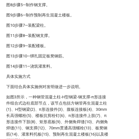
图8步骤5—制作钢支撑。
图9步骤6—制作预制再生混凝土楼板。
图10步骤7—装配梁柱。
图11步骤8—装配钢支撑。
图12步骤9—装配楼板。
图13步骤10—绑扎固定板凳钢筋。
图14步骤11—浇筑灌浆料。
具体实施方式
下面结合具体实施例对发明做进一步说明。
如图3所示，一种钢管混凝土柱-H型钢梁-钢支撑-π形连接
件组合式边柱底部节点，该节点包括方钢管再生混凝土柱
(1)、H型钢梁(2)、π形连接件(3)、腹板连接板(4)、30mm
长高强螺栓(5)、楼板抗剪栓钉(6)、π形连接件上肢(7)、π
形连接件下肢(8)、矩形底板(9)、外侧角焊缝(10)、内侧角
焊缝(11)、钢支撑(12)、70mm贯通高强螺栓(13)、板凳钢
筋(14)、灌浆料托板(15)、预制再生混凝土楼板(16)以及楼