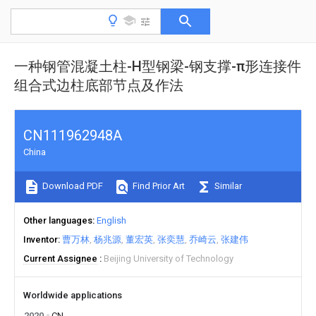
一种钢管混凝土柱-H型钢梁-钢支撑-π形连接件
组合式边柱底部节点及作法
CN111962948A
China
Download PDF
Find Prior Art
Similar
Other languages
English
Inventor
曹万林
杨兆源
董宏英
张奕慧
乔崎云
张建伟
Current Assignee
Beijing University of Technology
Worldwide applications
2020
CN