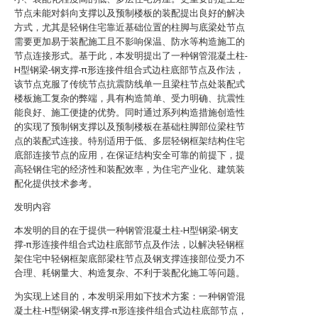
节点未能对斜向支撑以及预制楼板的装配提出良好的解决
方式，尤其是轻钢住宅靠近基础位置的柱脚与底梁处节点
需要更加易于装配施工且不影响保温、防水等构造施工的
节点连接形式。基于此，本发明提出了一种钢管混凝土柱-
H型钢梁-钢支撑-π形连接件组合式边柱底部节点及作法，
该节点克服了传统节点抗震防线单一且梁柱节点处装配式
楼板施工复杂的弊端，具有构造简单、受力明确、抗震性
能良好、施工便捷的优势。同时通过系列构造措施创造性
的实现了预制钢支撑以及预制楼板在基础柱脚部位梁柱节
点的装配式连接。特别适用于低、多层轻钢框架结构住宅
底部连接节点的应用，在保证结构安全可靠的前提下，提
高轻钢住宅的经济性和装配效率，为住宅产业化、建筑装
配化提供技术参考。
发明内容
本发明的目的在于提供一种钢管混凝土柱-H型钢梁-钢支
撑-π形连接件组合式边柱底部节点及作法，以解决轻钢框
架住宅中轻钢框架底部梁柱节点及钢支撑连接部位受力不
合理、耗钢量大、构造复杂、不利于装配化施工等问题。
为实现上述目的，本发明采用如下技术方案：一种钢管混
凝土柱-H型钢梁-钢支撑-π形连接件组合式边柱底部节点，