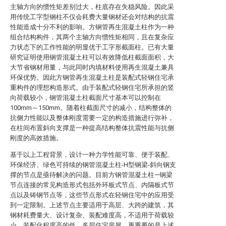
主轴方向的惯性矩差别过大，柱底存在失稳风险。因此采
用传统工字型钢柱不仅会耗费大量钢材还会对结构的抗震
性能造成十分不利的影响。方钢管再生混凝土柱作为一种
组合结构构件，其两个主轴方向惯性矩相同，且在复杂应
力状态下的工作性能的明显优于工字形截面柱。已有大量
研究证明使用钢管混凝土柱可以有效降低柱截面面积，大
大节省钢材用量，与此同时内填材料使用再生混凝土兼具
环保优势。因此方钢管再生混凝土柱是装配式轻钢住宅承
重构件的理想构造形式。由于装配式轻钢住宅所承担的竖
向荷载较小，钢管混凝土柱截面尺寸基本可以控制在
100mm～150mm。随着柱截面尺寸的减小，结构整体的
抗侧力性能以及整体刚度需要一定的构造措施进行弥补，
在柱间布置斜向支撑是一种提高结构整体抗震性能与抗侧
刚度的高效措施。
基于以上工程背景，设计一种力学性能可靠、便于装配、
环保经济、绿色可持续的钢管混凝土柱-H型钢梁-斜向钢支
撑的节点是亟待解决的问题。目前方钢管混凝土柱—钢梁
节点连接的常见构造形式包括外环板式节点、内隔板式节
点以及铸钢节点等，这些节点形式在轻钢住宅中的应用受
到一定限制。上述节点主要适用于高层、大跨的建筑，其
钢材耗费量大、设计复杂、装配难度高，不适用于荷载较
小、装配化程度高的低、多层住宅房屋。更重要的是上述