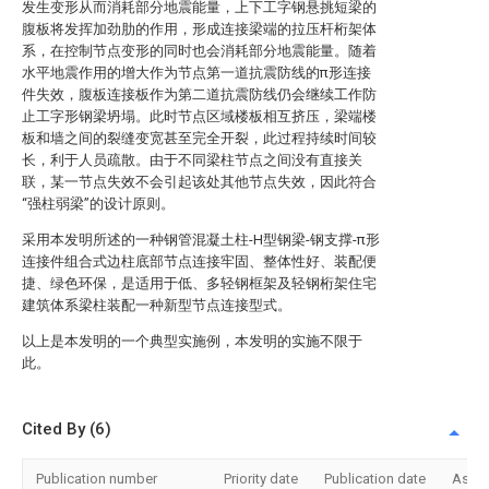
发生变形从而消耗部分地震能量，上下工字钢悬挑短梁的
腹板将发挥加劲肋的作用，形成连接梁端的拉压杆桁架体
系，在控制节点变形的同时也会消耗部分地震能量。随着
水平地震作用的增大作为节点第一道抗震防线的π形连接
件失效，腹板连接板作为第二道抗震防线仍会继续工作防
止工字形钢梁坍塌。此时节点区域楼板相互挤压，梁端楼
板和墙之间的裂缝变宽甚至完全开裂，此过程持续时间较
长，利于人员疏散。由于不同梁柱节点之间没有直接关
联，某一节点失效不会引起该处其他节点失效，因此符合
“强柱弱梁”的设计原则。
采用本发明所述的一种钢管混凝土柱-H型钢梁-钢支撑-π形
连接件组合式边柱底部节点连接牢固、整体性好、装配便
捷、绿色环保，是适用于低、多轻钢框架及轻钢桁架住宅
建筑体系梁柱装配一种新型节点连接型式。
以上是本发明的一个典型实施例，本发明的实施不限于
此。
Cited By (6)
Publication number
Priority date
Publication date
Assi