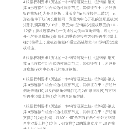
4.根据权利要求1所述的一种钢管混凝土柱-H型钢梁-钢支
撑-π形连接件组合式边柱底部节点，其特征在于：所述腹
板连接板(4)为矩形钢板，其长度与π形连接件上肢(7)、π
形连接件下肢(8)长度相同，宽度为中心开孔的矩形底板(9)
矩形孔洞高度的0.8倍，厚度为H型钢梁(2)腹板厚度的1.0～
1.2倍；腹板连接板(4)一侧通过两侧垂直角焊缝，透过中心
开孔的矩形底板(9)矩形孔洞垂直焊接在方钢管再生混凝土
柱(1)柱壁上；腹板连接板(4)通过高强螺栓与H型钢梁(2)腹
板相连。
5.根据权利要求1所述的一种钢管混凝土柱-H型钢梁-钢支
撑-π形连接件组合式边柱底部节点，其特征在于：所述矩
形底板(9)为中心开孔的矩形钢板。
6.根据权利要求1所述的一种钢管混凝土柱-H型钢梁-钢支
撑-π形连接件组合式边柱底部节点，其特征在于：所述外
侧角焊缝(10)以及内侧角焊缝(11)均为矩形底板(9)与方钢
管再生混凝土柱(1)之间的直角角焊缝。
7.根据权利要求1所述的一种钢管混凝土柱-H型钢梁-钢支
撑-π形连接件组合式边柱底部节点，其特征在于：所述钢
支撑(12)为热轧钢，以60°～45°角布置在两个相邻方钢管
再生混凝土柱(1)之间；钢支撑(12)的翼缘宽度与π形连接