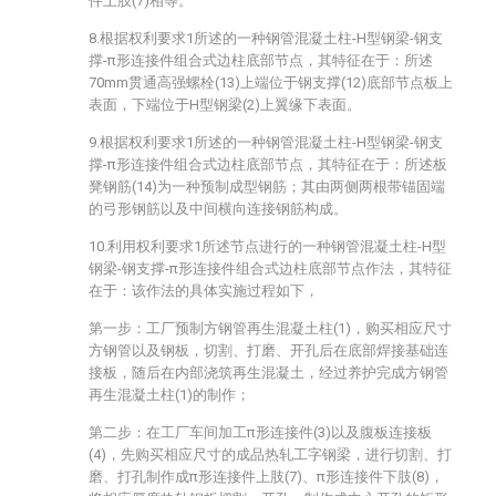
件上肢(7)相等。
8.根据权利要求1所述的一种钢管混凝土柱-H型钢梁-钢支
撑-π形连接件组合式边柱底部节点，其特征在于：所述
70mm贯通高强螺栓(13)上端位于钢支撑(12)底部节点板上
表面，下端位于H型钢梁(2)上翼缘下表面。
9.根据权利要求1所述的一种钢管混凝土柱-H型钢梁-钢支
撑-π形连接件组合式边柱底部节点，其特征在于：所述板
凳钢筋(14)为一种预制成型钢筋；其由两侧两根带锚固端
的弓形钢筋以及中间横向连接钢筋构成。
10.利用权利要求1所述节点进行的一种钢管混凝土柱-H型
钢梁-钢支撑-π形连接件组合式边柱底部节点作法，其特征
在于：该作法的具体实施过程如下，
第一步：工厂预制方钢管再生混凝土柱(1)，购买相应尺寸
方钢管以及钢板，切割、打磨、开孔后在底部焊接基础连
接板，随后在内部浇筑再生混凝土，经过养护完成方钢管
再生混凝土柱(1)的制作；
第二步：在工厂车间加工π形连接件(3)以及腹板连接板
(4)，先购买相应尺寸的成品热轧工字钢梁，进行切割、打
磨、打孔制作成π形连接件上肢(7)、π形连接件下肢(8)，