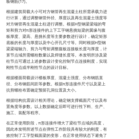
板钢筋(17)。
根据建筑荷载大小可对方钢管再生混凝土柱所需承载力进
行计算，通过调整钢管外径、厚度以及再生混凝土强度等
对方钢管再生混凝土柱进行调整。根据H型钢梁梁端的弯
矩和剪力对π形连接件的上下工字钢悬挑短梁的翼缘与腹
板厚度、梁高、悬挑长度等主要参数进行设计，确定矩形
底板的长度与厚度以及中心开孔尺寸等。同时根据H型钢
梁梁端轴力、剪力与弯矩调整腹板连接板长度与厚度，计
算节点域所需螺栓数量以及焊缝长度等。本发明所涉及梁
柱节点可通过上述参数设计变化控制节点连接刚度，实现
刚性节点或半刚性节点的设计目标。
根据楼面荷载设计楼板厚度、混凝土强度、分布钢筋直
径、分布钢筋间距等参数。根据π形连接件尺寸以及梁上
抗剪螺栓布置确定预留孔洞位置及大小。
根据结构抗震设计相关理论，确定钢支撑截面尺寸以及布
置角度等参数。以上数据确定后即可进行性下料、生产、
施工、装配等程序。
在正常使用阶段，π形连接件增大了梁柱节点域的高度，
因此本发明所述节点在弹性工作阶段具有较大的刚度，有
效控制了工字型截面梁的变形，在正常使用状态下避免了