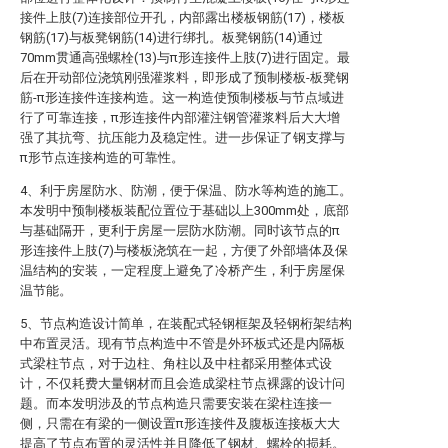
接件上肢(7)连接部位开孔，内部露出楼板钢筋(17)，楼板
钢筋(17)与板凳钢筋(14)进行绑扎。板凳钢筋(14)通过
70mm贯通高强螺栓(13)与π形连接件上肢(7)进行固定。最
后在开动部位浇筑刚强灌浆料，即形成了预制楼板-板凳钢
筋-π形连接件连接构造。这一构造使预制楼板与节点域进
行了可靠连接，π形连接件内部灌注钢管灌浆料后大大增
强了其抗弯、抗压能力及稳定性。进一步保证了钢支撑与
π形节点连接构造的可靠性。
4、利于房屋防水、防潮，便于保温、防水等构造的施工。
本发明中预制楼板装配位置位于基础以上300mm处，底部
与基础隔开，更利于房屋一层防水防潮。同时该节点的π
形连接件上肢(7)与楼板浇筑在一起，方便了外部墙体及保
温结构的安装，一定程度上避免了冷桥产生，利于房屋保
温节能。
5、节点构造设计简单，在装配式轻钢框架及轻钢桁架结构
中布置灵活。现有节点构造中不管是外环板式还是内隔板
式梁柱节点，对于边柱、角柱以及中柱都采用整体式设
计，不仅耗费大量钢材而且会造成梁柱节点裸露的设计问
题。而本发明涉及的节点构造只需要安装在梁柱连接一
侧，只需在有梁的一侧设置π形连接件及腹板连接板大大
提高了节点布置的灵活性并且降低了钢材、螺栓的损耗。