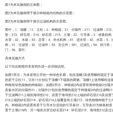
图1为本实施例的立体图；
图2为本实施例用于展示种植箱内结构的示意图；
图3为本实施例用于展示过滤机构的示意图。
图中，1、顶棚；11、立柱；2、种植箱；21、分隔件；211、过滤网；212
垫；213、碎石层；214、砂石层；215、土壤；22、引导条；3、收集机构
水管；32、水箱；33、总管；4、补水机构；41、进水管；42、水泵；5、
构；51、过滤管；52、过滤件；53、定位件；531、过滤孔；54、排污管；
门；56、桨叶。
具体实施方式
以下结合附图对本发明作进一步详细说明。
如图1所示，为本发明公开的一种绿色长廊，包括顶棚1及使用螺栓固定于顶
的若干立柱11，立柱11分别位于顶棚1下端面的两侧。顶棚1上使用螺栓连
种植有绿色植物的种植箱2，如图2所示，种植箱2内设置有将种植箱2分隔
及集水区的分隔件21，分隔件21包括使用螺栓固定于种植箱2内的过滤网21
于过滤网211上端的海绵垫212、设置于海绵垫212上端的碎石层213及设
213上端的砂石层214，砂石层214上端覆盖有土壤215，绿色植物种植于土壤
内。种植箱2内设置有若干引导水分流动的引导条22，引导条22为棉条材
置于土壤215内，另一端依次穿过砂石层214、碎石层213、海绵垫212及过滤