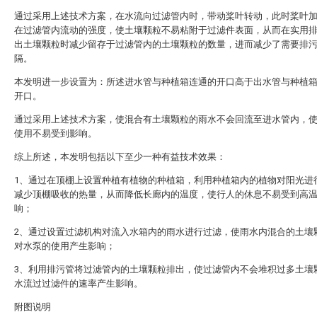
通过采用上述技术方案，在水流向过滤管内时，带动桨叶转动，此时桨叶
在过滤管内流动的强度，使土壤颗粒不易粘附于过滤件表面，从而在实用
出土壤颗粒时减少留存于过滤管内的土壤颗粒的数量，进而减少了需要排
隔。
本发明进一步设置为：所述进水管与种植箱连通的开口高于出水管与种植
开口。
通过采用上述技术方案，使混合有土壤颗粒的雨水不会回流至进水管内，
使用不易受到影响。
综上所述，本发明包括以下至少一种有益技术效果：
1、通过在顶棚上设置种植有植物的种植箱，利用种植箱内的植物对阳光进
减少顶棚吸收的热量，从而降低长廊内的温度，使行人的休息不易受到高
响；
2、通过设置过滤机构对流入水箱内的雨水进行过滤，使雨水内混合的土壤
对水泵的使用产生影响；
3、利用排污管将过滤管内的土壤颗粒排出，使过滤管内不会堆积过多土壤
水流过过滤件的速率产生影响。
附图说明