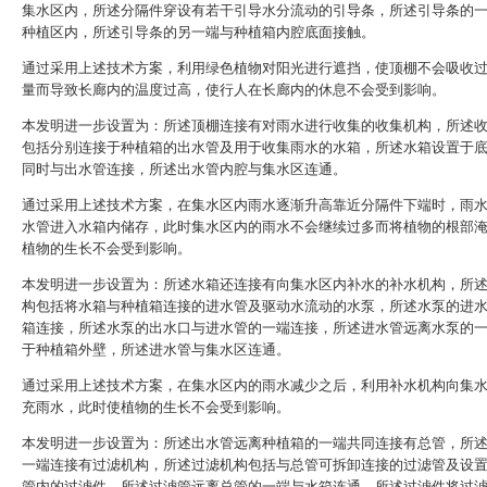
集水区内，所述分隔件穿设有若干引导水分流动的引导条，所述引导条的
种植区内，所述引导条的另一端与种植箱内腔底面接触。
通过采用上述技术方案，利用绿色植物对阳光进行遮挡，使顶棚不会吸收
量而导致长廊内的温度过高，使行人在长廊内的休息不会受到影响。
本发明进一步设置为：所述顶棚连接有对雨水进行收集的收集机构，所述
包括分别连接于种植箱的出水管及用于收集雨水的水箱，所述水箱设置于
同时与出水管连接，所述出水管内腔与集水区连通。
通过采用上述技术方案，在集水区内雨水逐渐升高靠近分隔件下端时，雨
水管进入水箱内储存，此时集水区内的雨水不会继续过多而将植物的根部
植物的生长不会受到影响。
本发明进一步设置为：所述水箱还连接有向集水区内补水的补水机构，所
构包括将水箱与种植箱连接的进水管及驱动水流动的水泵，所述水泵的进
箱连接，所述水泵的出水口与进水管的一端连接，所述进水管远离水泵的
于种植箱外壁，所述进水管与集水区连通。
通过采用上述技术方案，在集水区内的雨水减少之后，利用补水机构向集
充雨水，此时使植物的生长不会受到影响。
本发明进一步设置为：所述出水管远离种植箱的一端共同连接有总管，所
一端连接有过滤机构，所述过滤机构包括与总管可拆卸连接的过滤管及设
管内的过滤件，所述过滤管远离总管的一端与水箱连通，所述过滤件将过