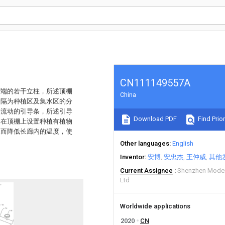
CN111149557A
下端的若干立柱，所述顶棚
China
分隔为种植区及集水区的分
分流动的引导条，所述引导
Download PDF
Find Prior
过在顶棚上设置种植有植物
从而降低长廊内的温度，使
Other languages
English
Inventor
安博
安忠杰
王仲威
其他
Current Assignee
Shenzhen Modern
Ltd
Worldwide applications
2020
CN