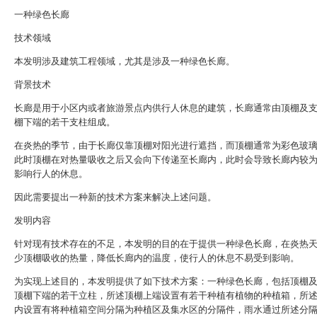
一种绿色长廊
技术领域
本发明涉及建筑工程领域，尤其是涉及一种绿色长廊。
背景技术
长廊是用于小区内或者旅游景点内供行人休息的建筑，长廊通常由顶棚及
棚下端的若干支柱组成。
在炎热的季节，由于长廊仅靠顶棚对阳光进行遮挡，而顶棚通常为彩色玻
此时顶棚在对热量吸收之后又会向下传递至长廊内，此时会导致长廊内较
影响行人的休息。
因此需要提出一种新的技术方案来解决上述问题。
发明内容
针对现有技术存在的不足，本发明的目的在于提供一种绿色长廊，在炎热
少顶棚吸收的热量，降低长廊内的温度，使行人的休息不易受到影响。
为实现上述目的，本发明提供了如下技术方案：一种绿色长廊，包括顶棚
顶棚下端的若干立柱，所述顶棚上端设置有若干种植有植物的种植箱，所
内设置有将种植箱空间分隔为种植区及集水区的分隔件，雨水通过所述分