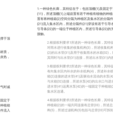
1.一种绿色长廊，其特征在于：包括顶棚(1)及固定于
(11)，所述顶棚(1)上端设置有若干种植有植物的种植箱
置有将种植箱(2)空间分隔为种植区及集水区的分隔件
(21)流入集水区内，所述分隔件(21)穿设有若干引导
引导条(22)的一端位于种植区内，所述引导条(22)的
接触。
支撑于顶
2.根据权利要求1所述的一种绿色长廊，其特征
对雨水进行收集的收集机构(3)，所述收集机构
璃材质，
(2)的出水管(31)及用于收集雨水的水箱(32)
为炎热，
其同时与出水管(31)连接，所述出水管(31)
3.根据权利要求2所述的一种绿色长廊，其特征
有向集水区内补水的补水机构(4)，所述补水机构
箱(2)连接的进水管(41)及驱动水流动的水泵(4
与水箱(32)连接，所述水泵(42)的出水口与进
进水管(41)远离水泵(42)的一端固定于种植箱(
天气时减
集水区连通。
4.根据权利要求2所述的一种绿色长廊，其特征
及固定于
种植箱(2)的一端共同连接有总管(33)，所述总
述种植箱
构(5)，所述过滤机构(5)包括与总管(33)可拆
隔件流入