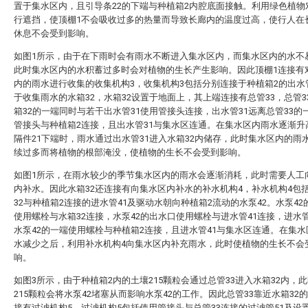
置于集水区内，且引导条22的下端与种植箱2内腔底面接触。利用绿色植物
行遮挡，使顶棚1不会吸收过多的热量而导致长廊内的温度过高，使行人在
休息不会受到影响。
如图1所示，由于在下雨时会有雨水不断进入集水区内，而集水区内的水不
此时集水区内的水积蓄过多时会对植物的生长产生影响。因此顶棚1连接有
内的雨水进行收集的收集机构3，收集机构3包括分别连接于种植箱2的出水
于收集雨水的水箱32，水箱32设置于地面上，其上端连接有总管33，总管3
箱32的一端同时与若干出水管31使用管接头连接，出水管31远离总管33的
管接头与种植箱2连接，且出水管31与集水区连通。在集水区内雨水逐渐升
隔件21下端时，雨水通过出水管31进入水箱32内储存，此时集水区内的雨
续过多而将植物的根部淹没，使植物的生长不会受到影响。
如图1所示，在雨水较少的季节集水区内的雨水会逐渐消耗，此时需要人工
内补水。因此水箱32还连接有向集水区内补水的补水机构4，补水机构4包
32与种植箱2连接的进水管41及驱动水朝向种植箱2流动的水泵42。水泵42
使用螺栓与水箱32连接，水泵42的出水口使用螺栓与进水管41连接，进水管
水泵42的一端使用螺栓与种植箱2连接，且进水管41与集水区连通。在集
水减少之后，利用补水机构4向集水区内补充雨水，此时使植物的生长不会
响。
如图3所示，由于种植箱2内的土壤215颗粒会通过总管33进入水箱32内，
215颗粒会将水泵42堵塞从而影响水泵42的工作。因此总管33靠近水箱32
接有过滤机构5，过滤机构5包括使用管接头与总管33连接的过滤管51及设