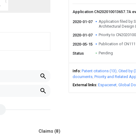
Application CN202010013657.7A e
Application filed by
2020-01-07
Architectural Design 
Priority to CN202010
2020-01-07
Publication of CN11
2020-05-15
Pending
Status
Info
Patent citations (13)
Cited by (
documents
Priority and Related App
External links
Espacenet
Global Do
Claims
(8)