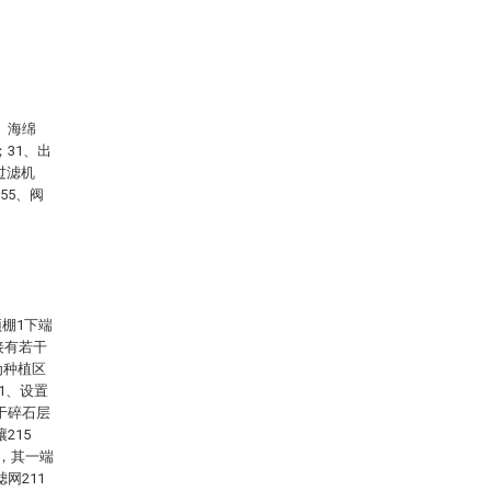
、海绵
；31、出
过滤机
55、阀
棚1下端
接有若干
为种植区
1、设置
置于碎石层
215
质，其一端
网211