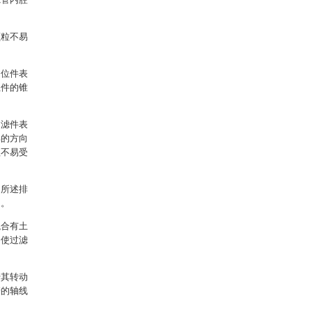
颗粒不易
定位件表
位件的锥
过滤件表
部的方向
程不易受
，所述排
侧。
混合有土
，使过滤
于其转动
管的轴线