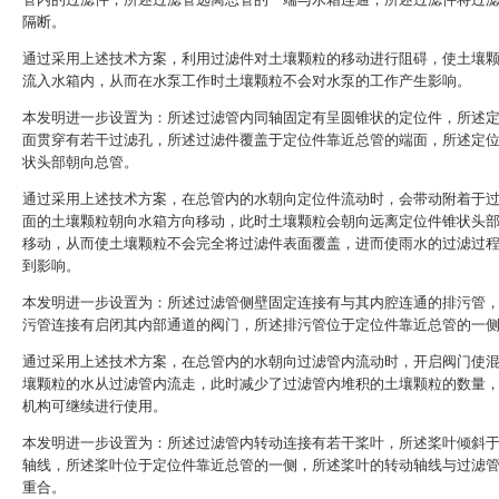
隔断。
通过采用上述技术方案，利用过滤件对土壤颗粒的移动进行阻碍，使土壤
流入水箱内，从而在水泵工作时土壤颗粒不会对水泵的工作产生影响。
本发明进一步设置为：所述过滤管内同轴固定有呈圆锥状的定位件，所述
面贯穿有若干过滤孔，所述过滤件覆盖于定位件靠近总管的端面，所述定
状头部朝向总管。
通过采用上述技术方案，在总管内的水朝向定位件流动时，会带动附着于
面的土壤颗粒朝向水箱方向移动，此时土壤颗粒会朝向远离定位件锥状头
移动，从而使土壤颗粒不会完全将过滤件表面覆盖，进而使雨水的过滤过
到影响。
本发明进一步设置为：所述过滤管侧壁固定连接有与其内腔连通的排污管
污管连接有启闭其内部通道的阀门，所述排污管位于定位件靠近总管的一
通过采用上述技术方案，在总管内的水朝向过滤管内流动时，开启阀门使
壤颗粒的水从过滤管内流走，此时减少了过滤管内堆积的土壤颗粒的数量
机构可继续进行使用。
本发明进一步设置为：所述过滤管内转动连接有若干桨叶，所述桨叶倾斜
轴线，所述桨叶位于定位件靠近总管的一侧，所述桨叶的转动轴线与过滤
重合。