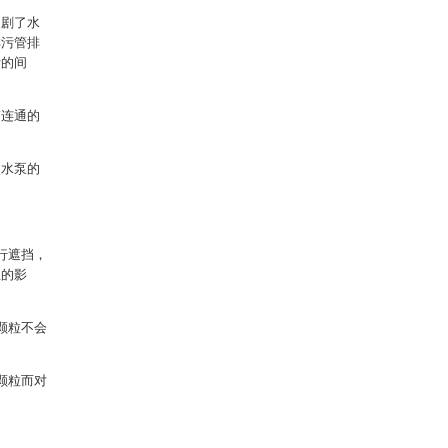
加剧了水
排污管排
污的间
箱连通的
使水泵的
行遮挡，
温的影
颗粒不会
颗粒而对