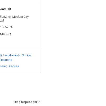
vents
 Shenzhen Modern City
Ltd
013657.7A
1149557A
3)
Legal events
Similar
lications
ssier
Discuss
Hide Dependent