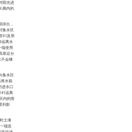
对阳光进
长廊内的
易排出，
对集水区
管31及用
3远离水
一端使用
高靠近分
水不会继
向集水区
括将水箱
的进水口
41远离
水区内的雨
受到影
此时土壤
的一端连
置于过滤