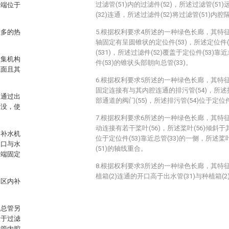
过滤管(51)内的过滤件(52)，所述过滤管(51
一端位于
(32)连通，所述过滤件(52)将过滤管(51)内腔
过多的热
5.根据权利要求4所述的一种绿色长廊，其特征
轴固定有呈圆锥状的定位件(53)，所述定位件
(531)，所述过滤件(52)覆盖于定位件(53)靠
收集机构
件(53)的锥状头部朝向总管(33)。
底面且其
6.根据权利要求5所述的一种绿色长廊，其特征
固定连接有与其内腔连通的排污管(54)，所述
水通过出
部通道的阀门(55)，所述排污管(54)位于定位件
淹没，使
7.根据权利要求6所述的一种绿色长廊，其特征
动连接有若干桨叶(56)，所述桨叶(56)倾斜于
述补水机
位于定位件(53)靠近总管(33)的一侧，所述桨
水口与水
(51)的轴线重合。
一端固定
8.根据权利要求3所述的一种绿色长廊，其特征
植箱(2)连通的开口高于出水管(31)与种植箱(
水区内补
述总管另
置于过滤
滤管内腔