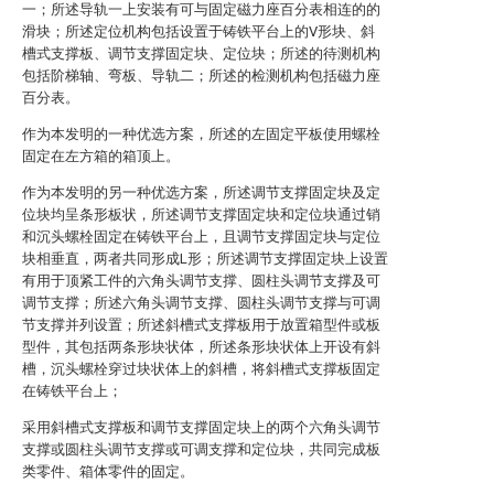
一；所述导轨一上安装有可与固定磁力座百分表相连的的
滑块；所述定位机构包括设置于铸铁平台上的V形块、斜
槽式支撑板、调节支撑固定块、定位块；所述的待测机构
包括阶梯轴、弯板、导轨二；所述的检测机构包括磁力座
百分表。
作为本发明的一种优选方案，所述的左固定平板使用螺栓
固定在左方箱的箱顶上。
作为本发明的另一种优选方案，所述调节支撑固定块及定
位块均呈条形板状，所述调节支撑固定块和定位块通过销
和沉头螺栓固定在铸铁平台上，且调节支撑固定块与定位
块相垂直，两者共同形成L形；所述调节支撑固定块上设置
有用于顶紧工件的六角头调节支撑、圆柱头调节支撑及可
调节支撑；所述六角头调节支撑、圆柱头调节支撑与可调
节支撑并列设置；所述斜槽式支撑板用于放置箱型件或板
型件，其包括两条形块状体，所述条形块状体上开设有斜
槽，沉头螺栓穿过块状体上的斜槽，将斜槽式支撑板固定
在铸铁平台上；
采用斜槽式支撑板和调节支撑固定块上的两个六角头调节
支撑或圆柱头调节支撑或可调支撑和定位块，共同完成板
类零件、箱体零件的固定。