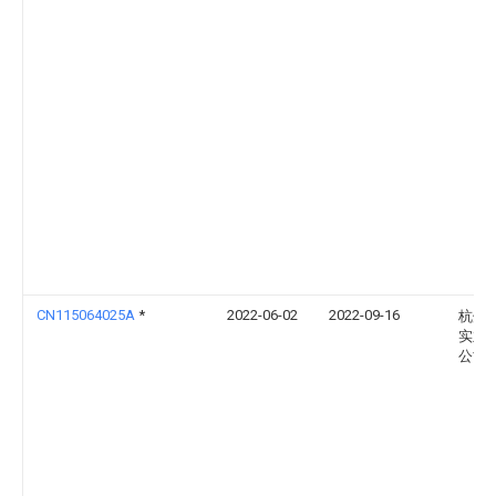
CN115064025A
*
2022-06-02
2022-09-16
杭州
实业
公司