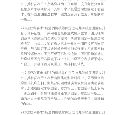
台，其特征在于：所述弯板为一直角板，该直角板分为竖
直板及水平板两部分；其中，水平板通过螺栓固定于右箱
体，在平面度测量过程中，磁力座百分表放置于弯板的水
平板上。
7.根据权利要求1所述的机械零件定位与几何精度测量实训
台，其特征在于：采用组合模拟立式机床主轴，测其径向
圆跳动误差或径向全跳动误差时，所述右固定平板通过螺
栓固定于弯板上，竖直板远离水平板的一侧连接有右固定
平板、与右固定平板通过螺栓可拆卸式连接；所述带座轴
承通过螺栓与右固定平板可拆卸式连接，所述阶梯轴通过
带座轴承固定于右固定平板上；磁力座百分表放置于铸铁
平台上，并确保百分表垂直于阶梯轴的轴线。
8.根据权利要求1所述的机械零件定位与几何精度测量实训
台，其特征在于：在径向圆跳动测量过程中，采用组合模
拟卧式机床主轴，测其径向圆跳动误差或径向全跳动误差
时，所述右固定平板固定于右方箱上，右固定平板上安装
于带座轴承，阶梯轴通过带座轴承固定于右固定平板上；
磁力座百分表放置在滑块上，并确保百分表垂直于阶梯轴
的轴线。
9.根据权利要求1所述的机械零件定位与几何精度测量实训