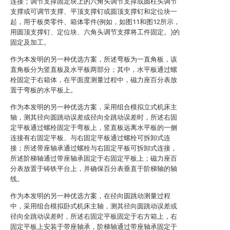
连接；调节支撑固定块上的六角头调节支撑或圆柱头调节
支撑或可调节支撑、平顶支撑钉或圆顶支撑钉和定位块一
起，用于板类零件、箱体零件(例如，如图11和图12所示，
用圆顶支撑钉、定位块、六角头调节支撑将工件固定。)的
固定及加工。
作为本发明的另一种优选方案，所述弯板为一直角板，该
直角板分为竖直板及水平板两部分；其中，水平板通过螺
栓固定于右箱体，在平面度测量过程中，磁力座百分表放
置于弯板的水平板上。
作为本发明的另一种优选方案，采用组合模拟立式机床主
轴，测其径向圆跳动误差或径向全跳动误差时，所述右固
定平板通过螺栓固定于弯板上，竖直板远离水平板的一侧
连接有右固定平板、与右固定平板通过螺栓可拆卸式连
接；所述带座轴承通过螺栓与右固定平板可拆卸式连接，
所述阶梯轴通过带座轴承固定于右固定平板上；磁力座百
分表放置于铸铁平台上，并确保百分表垂直于阶梯轴的轴
线。
作为本发明的另一种优选方案，在径向圆跳动测量过程
中，采用组合模拟卧式机床主轴，测其径向圆跳动误差或
径向全跳动误差时，所述右固定平板固定于右方箱上，右
固定平板上安装于带座轴承，阶梯轴通过带座轴承固定于