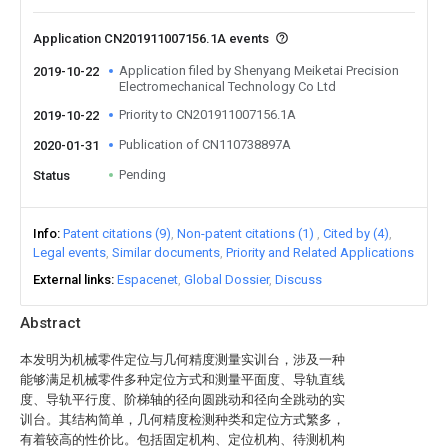
Application CN201911007156.1A events
Application filed by Shenyang Meiketai Precision
2019-10-22
Electromechanical Technology Co Ltd
Priority to CN201911007156.1A
2019-10-22
Publication of CN110738897A
2020-01-31
Pending
Status
Info
Patent citations (9)
Non-patent citations (1)
Cited by (4)
Legal events
Similar documents
Priority and Related Applications
External links
Espacenet
Global Dossier
Discuss
Abstract
本发明为机械零件定位与几何精度测量实训台，涉及一种
能够满足机械零件多种定位方式和测量平面度、导轨直线
度、导轨平行度、阶梯轴的径向圆跳动和径向全跳动的实
训台。其结构简单，几何精度检测种类和定位方式繁多，
有着较高的性价比。包括固定机构、定位机构、待测机构