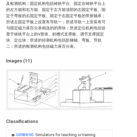
及检测机构；固定机构包括铸铁平台、固定在铸铁平台上
的左方箱和右方箱、固定于左方箱顶部的左固定平板、固
定于弯板的右固定平板、固定于右固定平板的带座轴承；
所述左固定平板上设置有导轨一；所述导轨一上安装有可
与固定磁力座百分表相连的的滑块；所述定位机构包括设
置于铸铁平台上的V形块、斜槽式支撑板、调节支撑固定
块、定位块；所述的待测机构包括阶梯轴、弯板、导轨
二；所述的检测机构包括磁力座百分表。
Images (
11
)
Classifications
G09B9/00
Simulators for teaching or training