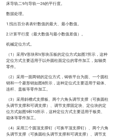
床导轨二9与导轨一26的平行度。
数据处理。
1.找出百分表表针数值的最大、最小数值。
2.计算平行度（最大数值与最小数值差值）。
机械定位方式。
（1）采用V形块和V形块压板的定位方式如图7所示，这种
定位方式主要适用于以外圆柱面定位的零件加工，如轴类
零件。
（2）采用一面两销的定位方式，铸铁平台为面、一个圆柱
销和一个菱形销如图8所示，这种定位式主要适用于箱体、
连杆、盖板等零件加工。
（3）采用斜槽式支撑板、两个六角头调节支撑（可换圆柱
头调节支撑和可调支撑）、调节支撑固定块、定位块的定
位方式如图9和10所示，这种定位方式主要适用于板类、
箱体等零件加工。
（4）采用三个圆顶支撑钉（可换平顶支撑钉）、两个六角
头调节支撑（可换圆柱头调节支撑和可调支撑）、调节支