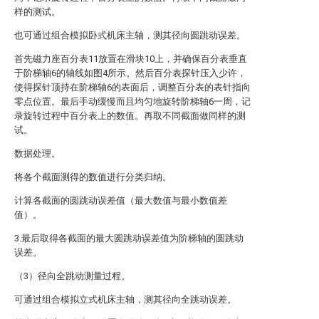
样的测试。
也可通过组合模拟卧式机床主轴，测其径向圆跳动误差。
首先磁力座百分表11放置在滑块10上，并确保百分表垂直
于阶梯轴6的轴线如图4所示。然后百分表探针压入少许，
使得探针顶持在阶梯轴6的表面后，调整百分表的表针指向
零点位置。最后手动缓慢而且均匀地旋转阶梯轴6一周，记
录旋转过程中百分表上的数值。再取不同截面做同样的测
试。
数据处理。
将各个截面测得的数值进行分类归纳。
计算各截面的圆跳动误差值（最大数值与最小数值差
值）。
3.最后取得各截面的最大圆跳动误差值为阶梯轴的圆跳动
误差。
（3）径向全跳动测量过程。
可通过组合模拟立式机床主轴，测其径向全跳动误差。