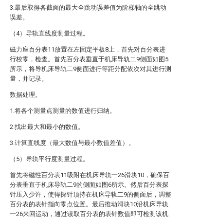
3.最后取得各截面的最大全跳动误差值为阶梯轴的全跳动
误差。
（4）导轨直线度测量过程。
磁力座百分表11放置在左固定平板8上，首先对百分表进
行校零，检查。首先百分表垂直于机床导轨二9侧面如图5
所示，将导机床导轨二9侧面进行等距分配依次对其进行测
量，并记录。
数据处理。
1.将各个测量点测量的数值进行归纳。
2.找出最大和最小的数值。
3.计算直线度（最大数值与最小数值差值）。
（5）导轨平行度测量过程。
首先将磁性百分表11吸附在机床导轨一26滑块10，确保百
分表垂直于机床导轨二9的侧面如图6所示。然后百分表探
针压入少许，使得探针顶持在机床导轨二9的侧面后，调整
百分表的表针指向零点位置。最后推动滑块10沿机床导轨
一26来回运动，通过读取百分表的表针数值即可检测该机