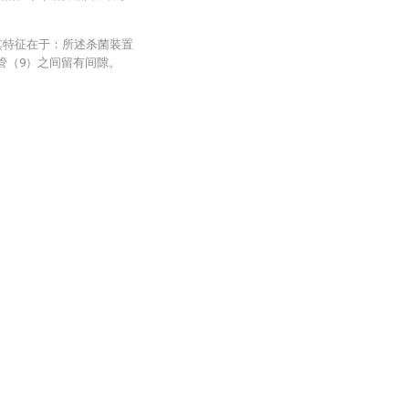
其特征在于：所述杀菌装置
风管（9）之间留有间隙。