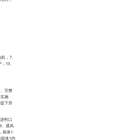
电机，7、
，13、
楚、完整
的实施
前提下所
、进料口
9、通风
，箱体1
与箱体1内