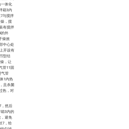
为一体化
拌箱3内
7与搅拌
干燥，搅
安装有搅拌
4的外
干燥效
底部中心处
9上开设有
凹型结
干燥，让
气管11固
进气管
体1内热
个，且杀菌
过热，对
7，然后
拌箱3内的
散，避免
丝7，给
8均匀掉