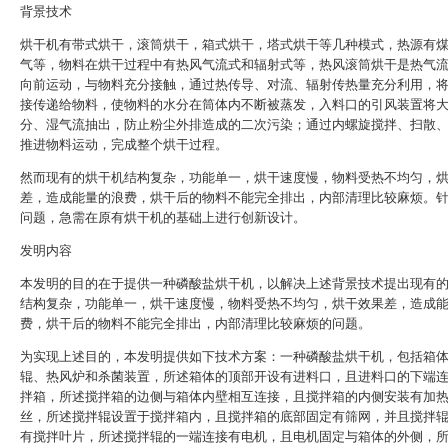
背景技术
烘干机有带式烘干，滚筒烘干，箱式烘干，塔式烘干等几种模式，热源有
气等，物料在烘干过程中有热风气流式和辐射式等，热风滚筒烘干是热气
向前运动，与物料充分接触，通过热传导、对流、辐射传热量充分利用，
接传递给物料，使物料的水分在筒体内不断被蒸发，入料口的引风装置将
分、湿气流抽出，防止粉尘外排造成的二次污染；通过内螺旋搅拌、扫散
推进物料运动，完成整个烘干过程。
然而现有的烘干机结构复杂，功能单一，烘干速度慢，物料受热不均匀，
差，造成能量的浪费，烘干后的物料不能完全排出，内部清理比较麻烦。
问题，急需在原有烘干机的基础上进行创新设计。
发明内容
本发明的目的在于提供一种磷酸盐烘干机，以解决上述背景技术提出现有
结构复杂，功能单一，烘干速度慢，物料受热不均匀，烘干效果差，造成
费，烘干后的物料不能完全排出，内部清理比较麻烦的问题。
为实现上述目的，本发明提供如下技术方案：一种磷酸盐烘干机，包括箱
辊、热风炉和杀菌装置，所述箱体的顶部开设有进料口，且进料口的下端
拌箱，所述搅拌箱的边侧与箱体内壁相互连接，且搅拌箱的内侧安装有加
丝，所述搅拌辊设置于搅拌箱内，且搅拌箱的底部固定有筛网，并且搅拌
有搅拌叶片，所述搅拌辊的一端连接有电机，且电机固定与箱体的外侧，