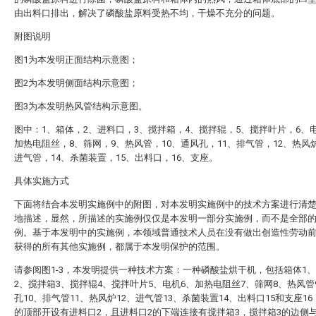
由出料口排出，解决了磷酸盐原料受热不均，干燥不充分的问题。
附图说明
图1为本发明正面结构示意图；
图2为本发明侧面结构示意图；
图3为本发明热风管结构示意图。
图中：1、箱体，2、进料口，3、搅拌箱，4、搅拌辊，5、搅拌叶片，6、
加热电阻丝，8、筛网，9、热风管，10、通风孔，11、排气管，12、热风炉
进气管，14、杀菌装置，15、出料口，16、支座。
具体实施方式
下面将结合本发明实施例中的附图，对本发明实施例中的技术方案进行清
地描述，显然，所描述的实施例仅仅是本发明一部分实施例，而不是全部
例。基于本发明中的实施例，本领域普通技术人员在没有做出创造性劳动
获得的所有其他实施例，都属于本发明保护的范围。
请参阅图1-3，本发明提供一种技术方案：一种磷酸盐烘干机，包括箱体1
2、搅拌箱3、搅拌辊4、搅拌叶片5、电机6、加热电阻丝7、筛网8、热风管
孔10、排气管11、热风炉12、进气管13、杀菌装置14、出料口15和支座16
的顶部开设有进料口2，且进料口2的下端连接有搅拌箱3，搅拌箱3的边侧