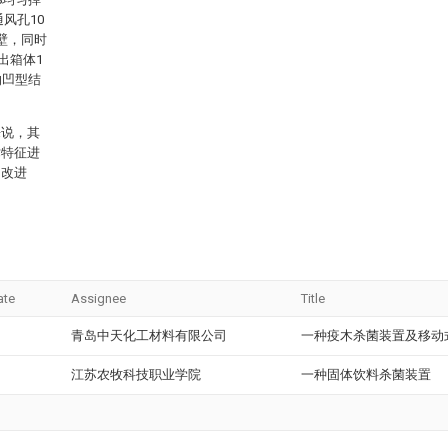
风孔10
壁，同时
出箱体1
的凹型结
来说，其
术特征进
、改进
ate
Assignee
Title
青岛中天化工材料有限公司
一种疫木杀菌装置及移动
江苏农牧科技职业学院
一种固体饮料杀菌装置