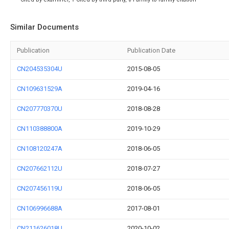
Similar Documents
Publication
Publication Date
CN204535304U
2015-08-05
CN109631529A
2019-04-16
CN207770370U
2018-08-28
CN110388800A
2019-10-29
CN108120247A
2018-06-05
CN207662112U
2018-07-27
CN207456119U
2018-06-05
CN106996688A
2017-08-01
CN211626018U
2020-10-02