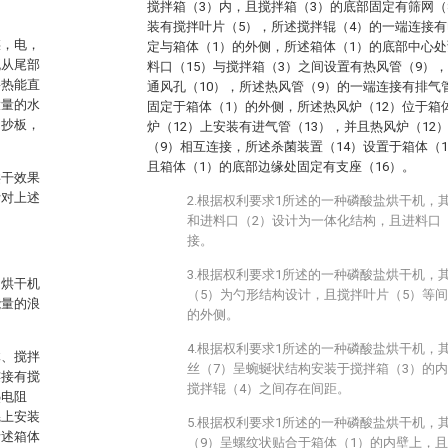
搅拌箱（3）内，且搅拌箱（3）的底部固定有筛网（
装有搅拌叶片（5），所述搅拌辊（4）的一端连接有
煤，电，
定与箱体（1）的外侧，所述箱体（1）的底部中心处
流从尾部
料口（15）与搅拌箱（3）之间设置有热风管（9）
将热能直
通风孔（10），所述热风管（9）的一端连接有排气管
大量的水
固定于箱体（1）的外侧，所述热风炉（12）位于箱
、抄板，
炉（12）上安装有进气管（13），并且热风炉（12
（9）相互连接，所述杀菌装置（14）设置于箱体（
且箱体（1）的底部边缘处固定有支座（16）。
烘干效果
针对上述
2.根据权利要求1所述的一种磷酸盐烘干机，
和进料口（2）设计为一体化结构，且进料口
接。
3.根据权利要求1所述的一种磷酸盐烘干机，
的烘干机
（5）为勺形结构设计，且搅拌叶片（5）等
能量的浪
的外侧。
4.根据权利要求1所述的一种磷酸盐烘干机，
体、搅拌
丝（7）呈蜿蜒状结构安装于搅拌箱（3）的
连接有搅
搅拌辊（4）之间存在间距。
热电阻
辊上安装
5.根据权利要求1所述的一种磷酸盐烘干机，
所述箱体
（9）呈螺纹状贴合于箱体（1）的内壁上，