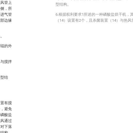
热风管上
型结构。
外侧，所
过进气管
6.根据权利要求1所述的一种磷酸盐烘干机，
底部边缘
（14）设置有2个，且杀菌装置（14）与热
接。
拌辊的外
丝与搅拌
凹型结
设置有搅
开，避免
对磷酸盐
热风通过
，对下落
型结构，