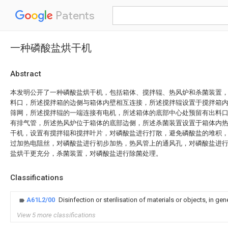
Patents
一种磷酸盐烘干机
Abstract
本发明公开了一种磷酸盐烘干机，包括箱体、搅拌辊、热风炉和杀菌装置
料口，所述搅拌箱的边侧与箱体内壁相互连接，所述搅拌辊设置于搅拌箱
筛网，所述搅拌辊的一端连接有电机，所述箱体的底部中心处预留有出料
有排气管，所述热风炉位于箱体的底部边侧，所述杀菌装置设置于箱体内
干机，设置有搅拌辊和搅拌叶片，对磷酸盐进行打散，避免磷酸盐的堆积
过加热电阻丝，对磷酸盐进行初步加热，热风管上的通风孔，对磷酸盐进
盐烘干更充分，杀菌装置，对磷酸盐进行除菌处理。
Classifications
A61L2/00
Disinfection or sterilisation of materials or objects, in ge
View 5 more classifications