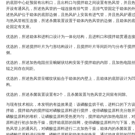
的底部中心处预留有出料口，且出料口与搅拌箱之间设置有热风管，并且
开设有通风孔，所述热风管的一端连接有排气管，且排气管固定于箱体的
述热风炉位于箱体的底部边侧，且热风炉上安装有进气管，并且热风炉通
与热风管相互连接，所述杀菌装置设置于箱体内热风管的边侧，且箱体的
处固定有支座。
优选的，所述箱体和进料口设计为一体化结构，且进料口和搅拌箱贯通连
优选的，所述搅拌叶片为勺形结构设计，且搅拌叶片等间距均匀分布于搅
侧。
优选的，所述加热电阻丝呈蜿蜒状结构安装于搅拌箱的内部，且加热电阻
辊之间存在间距。
优选的，所述热风管呈螺纹状贴合于箱体的内壁上，且箱体的底部设计为
构。
优选的，所述杀菌装置设置有2个，且杀菌装置与热风管之间留有间隙。
与现有技术相比，本发明的有益效果是：该磷酸盐烘干机，进料口的下方
拌箱，搅拌箱内的搅拌辊对磷酸盐原料进行搅拌，使得磷酸盐原料充分散
磷酸盐原料的堆积，让磷酸盐原料受热更均匀，搅拌箱内的加热电阻丝，
原料进行初步加热干燥，搅拌箱底部的筛网，使得磷酸盐原料均匀下落，
热风管上的通风孔，对磷酸盐原料进行二次加热干燥，箱体内的杀菌装置
的磷酸盐原料进行除菌，磷酸盐原料和箱体内的热风，通过箱体底部的凹