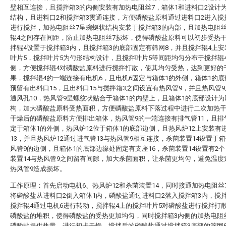
壁相互连接，且搅拌箱3的内侧安装有加热电阻丝7，箱体1和进料口2设计
结构，且进料口2和搅拌箱3贯通连接，方便磷酸盐原料通过进料口2进入搅
进行搅拌，加热电阻丝7呈蜿蜒状结构安装于搅拌箱3的内部，且加热电阻丝
辊4之间存在间距，防止加热电阻丝7损坏，使得磷酸盐原料可以初步受热
拌辊4设置于搅拌箱3内，且搅拌箱3的底部固定有筛网8，并且搅拌辊4上
叶片5，搅拌叶片5为勺形结构设计，且搅拌叶片5等间距均匀分布于搅拌辊
侧，方便搅拌辊4对磷酸盐原料进行搅拌打散，使其均匀受热，达到更好的
果，搅拌辊4的一端连接有电机6，且电机6固定与箱体1的外侧，箱体1的
预留有出料口15，且出料口15与搅拌箱3之间设置有热风管9，并且热风管
通风孔10，热风管9呈螺纹状贴合于箱体1的内壁上，且箱体1的底部设计为
构，加大磷酸盐原料受热面积，方便磷酸盐原料下落过程中进行二次加热
干燥后的磷酸盐原料方便排出箱体，热风管9的一端连接有排气管11，且排
定于箱体1的外侧，热风炉12位于箱体1的底部边侧，且热风炉12上安装有
13，并且热风炉12通过进气管13与热风管9相互连接，杀菌装置14设置于箱
风管9的边侧，且箱体1的底部边缘处固定有支座16，杀菌装置14设置有2
装置14与热风管9之间留有间隙，加大杀菌面积，让杀菌更均匀，避免温度
热风管9造成损坏。
工作原理：首先启动电机6、热风炉12和杀菌装置14，同时接通加热电阻丝
将磷酸盐从进料口2倒入箱体1内，磷酸盐通过进料口2落入搅拌箱3内，搅
搅拌辊4通过电机6进行转动，搅拌辊4上的搅拌叶片5对磷酸盐进行搅拌打
磷酸盐的堆积，使得磷酸盐的受热更加均匀，同时搅拌箱3内侧的加热电阻
磷酸盐提供热量，进行初步干燥，搅拌后的磷酸盐通过搅拌箱3底部的筛网