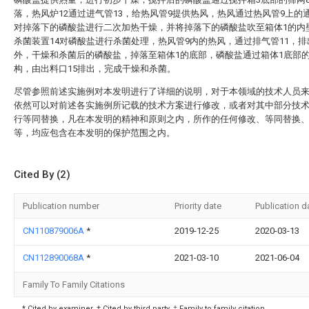
落，热风炉12通过进气管13，给热风管9提供热风，热风通过热风管9上的通
对掉落下的磷酸盐进行二次加热干燥，并将掉落下的磷酸盐吹至箱体1的内
杀菌装置14对磷酸盐进行杀菌处理，热风管9内的热风，通过排气管11，排
外，干燥和杀菌后的磷酸盐，掉落至箱体1的底部，磷酸盐通过箱体1底部
构，由出料口15排出，完成干燥和杀菌。
尽管参照前述实施例对本发明进行了详细的说明，对于本领域的技术人员
依然可以对前述各实施例所记载的技术方案进行修改，或者对其中部分技
行等同替换，凡在本发明的精神和原则之内，所作的任何修改、等同替换
等，均应包含在本发明的保护范围之内。
Cited By (2)
Publication number
Priority date
Publication d
CN110879006A
*
2019-12-25
2020-03-13
CN112890068A
*
2021-03-10
2021-06-04
Family To Family Citations
* Cited by examiner, † Cited by third party, ‡ Family to family citation