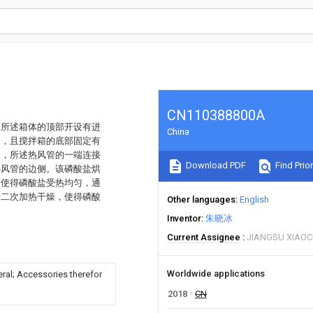
CN110388800A
，所述箱体的顶部开设有进
China
内，且搅拌箱的底部固定有
口，所述热风管的一端连接
Download PDF
Find Prior
热风管的边侧。该磷酸盐烘
，使得磷酸盐受热均匀，通
行二次加热干燥，使得磷酸
Other languages
English
Inventor
朱晓冰
Current Assignee
JIANGSU XIAOC
Worldwide applications
neral; Accessories therefor
2018
CN