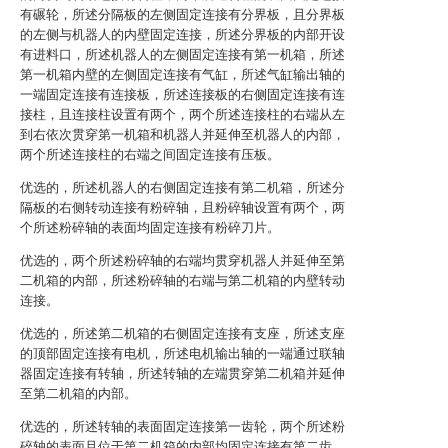
有碾轮，所述分隔板的左侧固定连接有分界板，且分界板
的左侧与机器人的内壁固定连接，所述分界板的内部开设
有进料口，所述机器人的左侧固定连接有第一机箱，所述
第一机箱内壁的左侧固定连接有气缸，所述气缸输出轴的
一端固定连接有连接板，所述连接板的右侧固定连接有连
接柱，且连接柱设置有两个，两个所述连接柱的右端从左
到右依次贯穿第一机箱和机器人并延伸至机器人的内部，
两个所述连接柱的右端之间固定连接有压板。
优选的，所述机器人的右侧固定连接有第二机箱，所述分
隔板的右侧转动连接有粉碎轴，且粉碎轴设置有两个，两
个所述粉碎轴的表面均固定连接有粉碎刀片。
优选的，两个所述粉碎轴的右端均贯穿机器人并延伸至第
二机箱的内部，所述粉碎轴的右端与第二机箱的内壁转动
连接。
优选的，所述第二机箱的右侧固定连接有支座，所述支座
的顶部固定连接有电机，所述电机输出轴的一端通过联轴
器固定连接有转轴，所述转轴的左端贯穿第二机箱并延伸
至第二机箱的内部。
优选的，所述转轴的表面固定连接第一齿轮，两个所述粉
碎轴的表面且位于第二机箱的内部均固定连接有第二齿