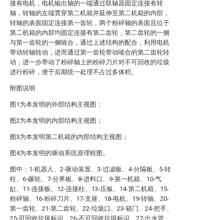
接有电机，电机输出轴的一端通过联轴器固定连接有转
轴，转轴的左端贯穿第二机箱并延伸至第二机箱的内部，
转轴的表面固定连接第一齿轮，两个粉碎轴的表面且位于
第二机箱的内部均固定连接有第二齿轮，第二齿轮的一侧
与第一齿轮的一侧啮合，通过上述结构的配合，利用电机
带动转轴转动，进而通过第一齿轮带动啮合的第二齿轮转
动，进一步带动了粉碎轴上的粉碎刀片对不可回收的垃圾
进行粉碎，便于后期统一处理不占过多体积。
附图说明
图1为本发明的外部结构主视图；
图2为本发明的内部结构主视图；
图3为本发明第二机箱的内部结构主视图；
图4为本发明的驱动系统原理框图。
图中：1-机器人、2-驱动装置、3-过滤板、4-分隔板、5-转
柱、6-碾轮、7-分界板、8-进料口、9-第一机箱、10-气
缸、11-连接板、12-连接柱、13-压板、14-第二机箱、15-
粉碎轴、16-粉碎刀片、17-支座、18-电机、19-转轴、20-
第一齿轮、21-第二齿轮、22-垃圾口、23-箱门、24-把手、
25-可回收垃圾标识、26-不可回收垃圾标识、27-出水管、