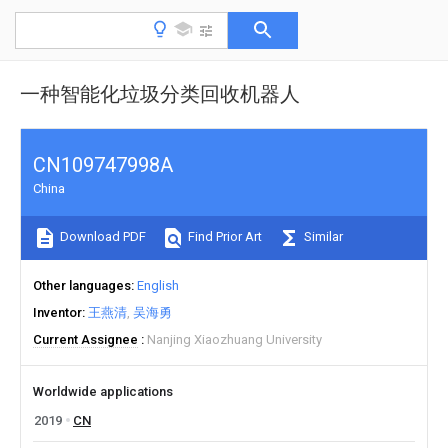
一种智能化垃圾分类回收机器人
CN109747998A
China
Download PDF
Find Prior Art
Similar
Other languages
English
Inventor
王燕清
吴海勇
Current Assignee
Nanjing Xiaozhuang University
Worldwide applications
2019
CN