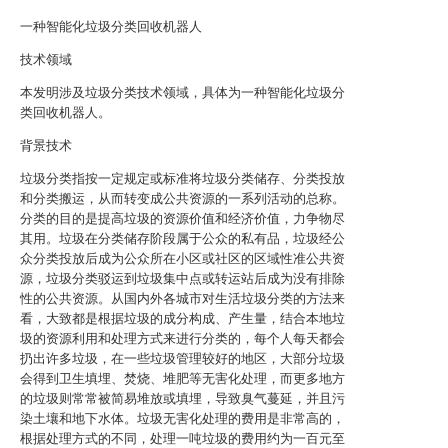
一种智能化垃圾分类回收机器人
技术领域
本发明涉及垃圾分类技术领域，具体为一种智能化垃圾分
类回收机器人。
背景技术
垃圾分类指按一定规定或标准将垃圾分类储存、分类投放
和分类搬运，从而转变成公共资源的一系列活动的总称。
分类的目的是提高垃圾的资源价值和经济价值，力争物尽
其用。垃圾在分类储存阶段属于公众的私有品，垃圾经公
众分类投放后成为公众所在小区或社区的区域性准公共资
源，垃圾分类驳运到垃圾集中点或转运站后成为没有排除
性的公共资源。从国内外各城市对生活垃圾分类的方法来
看，大致都是根据垃圾的成分构成、产生量，结合本地垃
圾的资源利用和处理方式来进行分类的，每个人每天都会
扔出许多垃圾，在一些垃圾管理较好的地区，大部分垃圾
会得到卫生填埋、焚烧、堆肥等无害化处理，而更多地方
的垃圾则常常被简易堆放或填埋，导致臭气蔓延，并且污
染土壤和地下水体。垃圾无害化处理的费用是非常高的，
根据处理方式的不同，处理一吨垃圾的费用约为一百元至