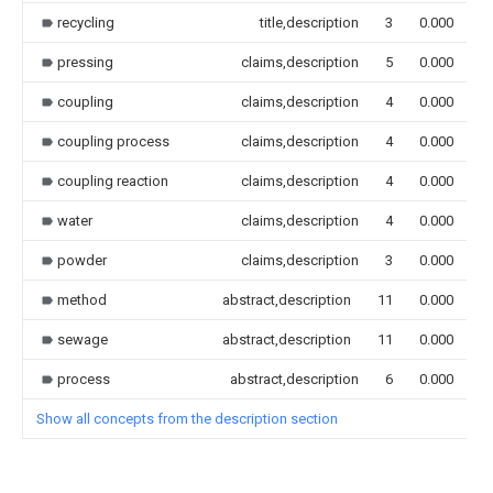
recycling
title,description
3
0.000
pressing
claims,description
5
0.000
coupling
claims,description
4
0.000
coupling process
claims,description
4
0.000
coupling reaction
claims,description
4
0.000
water
claims,description
4
0.000
powder
claims,description
3
0.000
method
abstract,description
11
0.000
sewage
abstract,description
11
0.000
process
abstract,description
6
0.000
Show all concepts from the description section