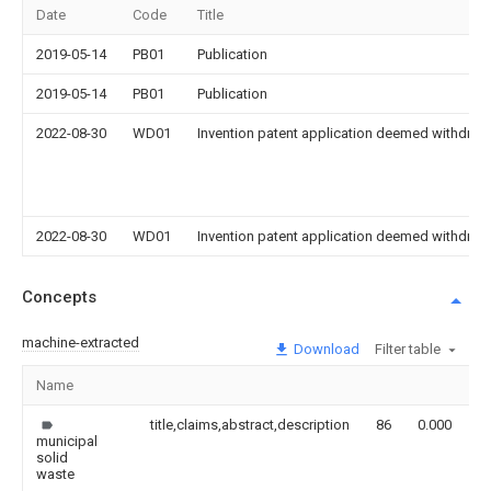
Date
Code
Title
2019-05-14
PB01
Publication
2019-05-14
PB01
Publication
2022-08-30
WD01
Invention patent application deemed withdrawn
2022-08-30
WD01
Invention patent application deemed withdrawn
Concepts
machine-extracted
Download
Filter table
Name
I
title,claims,abstract,description
86
0.000
municipal
solid
waste