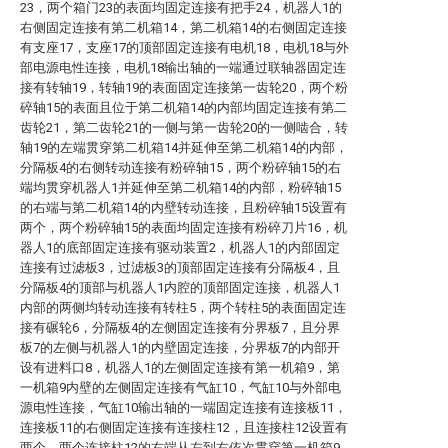
23，两个箱门23的表面均固定连接有把手24，机器人1的
右侧固定连接有第二机箱14，第二机箱14的右侧固定连接
有支座17，支座17的顶部固定连接有电机18，电机18与外
部电源电性连接，电机18输出轴的一端通过联轴器固定连
接有转轴19，转轴19的表面固定连接第一齿轮20，两个粉
碎轴15的表面且位于第二机箱14的内部均固定连接有第二
齿轮21，第二齿轮21的一侧与第一齿轮20的一侧啮合，转
轴19的左端贯穿第二机箱14并延伸至第二机箱14的内部，
分隔板4的右侧转动连接有粉碎轴15，两个粉碎轴15的右
端均贯穿机器人1并延伸至第二机箱14的内部，粉碎轴15
的右端与第二机箱14的内壁转动连接，且粉碎轴15设置有
两个，两个粉碎轴15的表面均固定连接有粉碎刀片16，机
器人1的底部固定连接有驱动装置2，机器人1的内部固定
连接有过滤板3，过滤板3的顶部固定连接有分隔板4，且
分隔板4的顶部与机器人1内腔的顶部固定连接，机器人1
内部的两侧均转动连接有转柱5，两个转柱5的表面固定连
接有碾轮6，分隔板4的左侧固定连接有分界板7，且分界
板7的左侧与机器人1的内壁固定连接，分界板7的内部开
设有进料口8，机器人1的左侧固定连接有第一机箱9，第
一机箱9内壁的左侧固定连接有气缸10，气缸10与外部电
源电性连接，气缸10输出轴的一端固定连接有连接板11，
连接板11的右侧固定连接有连接柱12，且连接柱12设置有
两个，两个连接柱12的右端从左到右依次贯穿第一机箱9