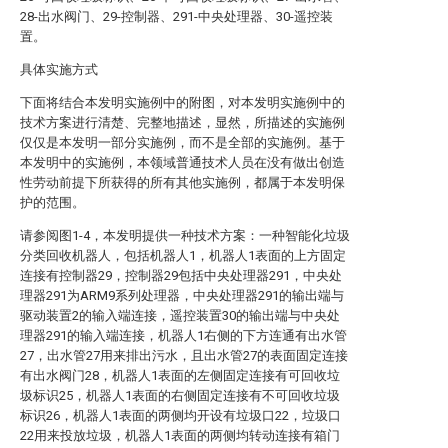
28-出水阀门、29-控制器、291-中央处理器、30-遥控装
置。
具体实施方式
下面将结合本发明实施例中的附图，对本发明实施例中的
技术方案进行清楚、完整地描述，显然，所描述的实施例
仅仅是本发明一部分实施例，而不是全部的实施例。基于
本发明中的实施例，本领域普通技术人员在没有做出创造
性劳动前提下所获得的所有其他实施例，都属于本发明保
护的范围。
请参阅图1-4，本发明提供一种技术方案：一种智能化垃圾
分类回收机器人，包括机器人1，机器人1表面的上方固定
连接有控制器29，控制器29包括中央处理器291，中央处
理器291为ARM9系列处理器，中央处理器291的输出端与
驱动装置2的输入端连接，遥控装置30的输出端与中央处
理器291的输入端连接，机器人1右侧的下方连通有出水管
27，出水管27用来排出污水，且出水管27的表面固定连接
有出水阀门28，机器人1表面的左侧固定连接有可回收垃
圾标识25，机器人1表面的右侧固定连接有不可回收垃圾
标识26，机器人1表面的两侧均开设有垃圾口22，垃圾口
22用来投放垃圾，机器人1表面的两侧均转动连接有箱门