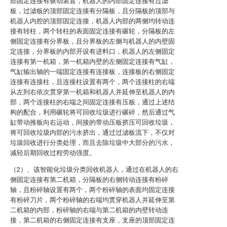
部固定连接有驱动装置，机器人的内部固定连接有过滤
板，过滤板的顶部固定连接有分隔板，且分隔板的顶部与
机器人内腔的顶部固定连接，机器人内部的两侧均转动连
接有转柱，两个转柱的表面固定连接有碾轮，分隔板的左
侧固定连接有分界板，且分界板的左侧与机器人的内壁固
定连接，分界板的内部开设有进料口，机器人的左侧固定
连接有第一机箱，第一机箱内壁的左侧固定连接有气缸，
气缸输出轴的一端固定连接有连接板，连接板的右侧固定
连接有连接柱，且连接柱设置有两个，两个连接柱的右端
从左到右依次贯穿第一机箱和机器人并延伸至机器人的内
部，两个连接柱的右端之间固定连接有压板，通过上述结
构的配合，利用碾轮将可回收垃圾进行碾碎，然后通过气
缸带动推板向右运动，间接的带动压板挤压可回收垃圾，
将可回收垃圾内部的污水挤出，通过过滤板流下，不仅对
垃圾回收进行分类处理，而且去除垃圾中大部分的污水，
减轻后期回收过程劳动强度。
（2）、该智能化垃圾分类回收机器人，通过在机器人的右
侧固定连接有第二机箱，分隔板的右侧转动连接有粉碎
轴，且粉碎轴设置有两个，两个粉碎轴的表面均固定连接
有粉碎刀片，两个粉碎轴的右端均贯穿机器人并延伸至第
二机箱的内部，粉碎轴的右端与第二机箱的内壁转动连
接，第二机箱的右侧固定连接有支座，支座的顶部固定连