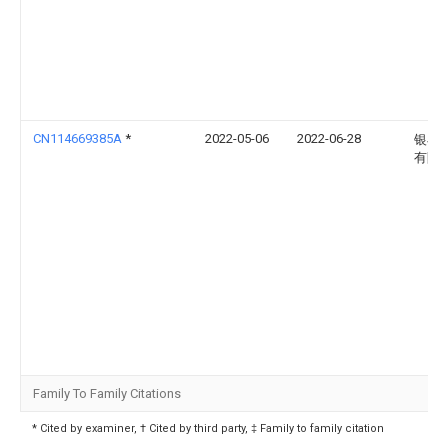
CN114669385A
*
2022-05-06
2022-06-28
银丰
有限
Family To Family Citations
* Cited by examiner, † Cited by third party, ‡ Family to family citation