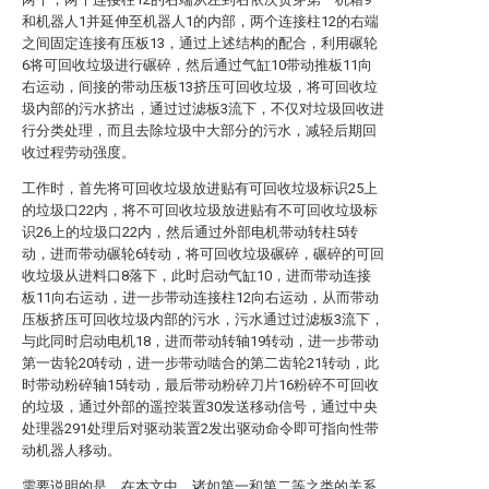
和机器人1并延伸至机器人1的内部，两个连接柱12的右端
之间固定连接有压板13，通过上述结构的配合，利用碾轮
6将可回收垃圾进行碾碎，然后通过气缸10带动推板11向
右运动，间接的带动压板13挤压可回收垃圾，将可回收垃
圾内部的污水挤出，通过过滤板3流下，不仅对垃圾回收进
行分类处理，而且去除垃圾中大部分的污水，减轻后期回
收过程劳动强度。
工作时，首先将可回收垃圾放进贴有可回收垃圾标识25上
的垃圾口22内，将不可回收垃圾放进贴有不可回收垃圾标
识26上的垃圾口22内，然后通过外部电机带动转柱5转
动，进而带动碾轮6转动，将可回收垃圾碾碎，碾碎的可回
收垃圾从进料口8落下，此时启动气缸10，进而带动连接
板11向右运动，进一步带动连接柱12向右运动，从而带动
压板挤压可回收垃圾内部的污水，污水通过过滤板3流下，
与此同时启动电机18，进而带动转轴19转动，进一步带动
第一齿轮20转动，进一步带动啮合的第二齿轮21转动，此
时带动粉碎轴15转动，最后带动粉碎刀片16粉碎不可回收
的垃圾，通过外部的遥控装置30发送移动信号，通过中央
处理器291处理后对驱动装置2发出驱动命令即可指向性带
动机器人移动。
需要说明的是，在本文中，诸如第一和第二等之类的关系