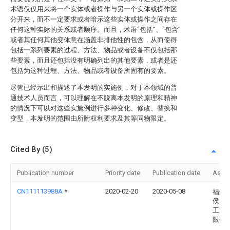
术语仅仅用来将一个实体或者操作与另一个实体或操作区
分开来，而不一定要求或者暗示这些实体或操作之间存在
任何这种实际的关系或者顺序。而且，术语“包括”、“包含”
或者其任何其他变体意在涵盖非排他性的包含，从而使得
包括一系列要素的过程、方法、物品或者设备不仅包括那
些要素，而且还包括没有明确列出的其他要素，或者是还
包括为这种过程、方法、物品或者设备所固有的要素。
尽管已经示出和描述了本发明的实施例，对于本领域的普
通技术人员而言，可以理解在不脱离本发明的原理和精神
的情况下可以对这些实施例进行多种变化、修改、替换和
变型，本发明的范围由所附权利要求及其等同物限定。
Cited By (5)
Publication number
Priority date
Publication date
Assi
CN111113988A
*
2020-02-20
2020-05-08
福州
侯县
工艺
限公