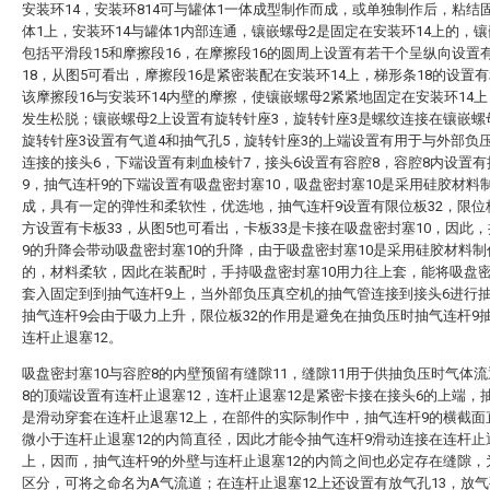
安装环14，安装环814可与罐体1一体成型制作而成，或单独制作后，粘结
体1上，安装环14与罐体1内部连通，镶嵌螺母2是固定在安装环14上的，镶
包括平滑段15和摩擦段16，在摩擦段16的圆周上设置有若干个呈纵向设置
18，从图5可看出，摩擦段16是紧密装配在安装环14上，梯形条18的设置
该摩擦段16与安装环14内壁的摩擦，使镶嵌螺母2紧紧地固定在安装环14
发生松脱；镶嵌螺母2上设置有旋转针座3，旋转针座3是螺纹连接在镶嵌螺
旋转针座3设置有气道4和抽气孔5，旋转针座3的上端设置有用于与外部负
连接的接头6，下端设置有刺血棱针7，接头6设置有容腔8，容腔8内设置
9，抽气连杆9的下端设置有吸盘密封塞10，吸盘密封塞10是采用硅胶材料
成，具有一定的弹性和柔软性，优选地，抽气连杆9设置有限位板32，限位
方设置有卡板33，从图5也可看出，卡板33是卡接在吸盘密封塞10，因此
9的升降会带动吸盘密封塞10的升降，由于吸盘密封塞10是采用硅胶材料制
的，材料柔软，因此在装配时，手持吸盘密封塞10用力往上套，能将吸盘密
套入固定到到抽气连杆9上，当外部负压真空机的抽气管连接到接头6进行
抽气连杆9会由于吸力上升，限位板32的作用是避免在抽负压时抽气连杆9
连杆止退塞12。
吸盘密封塞10与容腔8的内壁预留有缝隙11，缝隙11用于供抽负压时气体
8的顶端设置有连杆止退塞12，连杆止退塞12是紧密卡接在接头6的上端，
是滑动穿套在连杆止退塞12上，在部件的实际制作中，抽气连杆9的横截面
微小于连杆止退塞12的内筒直径，因此才能令抽气连杆9滑动连接在连杆止退
上，因而，抽气连杆9的外壁与连杆止退塞12的内筒之间也必定存在缝隙，
区分，可将之命名为A气流道；在连杆止退塞12上还设置有放气孔13，放气