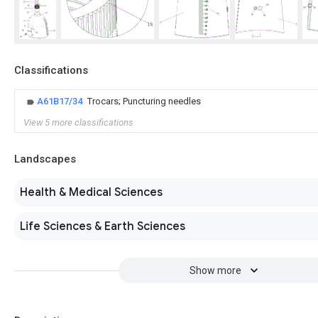
Classifications
A61B17/34
Trocars; Puncturing needles
View 5 more classifications
Landscapes
Health & Medical Sciences
Life Sciences & Earth Sciences
Show more