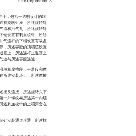
Hide Dependent
征在于，包括一透明设计的罐
置有旋转针座，所述旋转针
气道和抽气孔，所述旋转针
下端设置有刺血棱针，所述
抽气连杆的下端设置有吸盘
隙，所述容腔的顶端还设置
退塞上，所述连杆止退塞上
气道与所述容腔连通；
滑段和摩擦段，平滑段和摩
在所述安装环上，所述摩擦
述接头连接，所述旋转头下
第一外螺纹与所述第一内螺
所述刺血棱针的上端穿套在
刺针安装通道连通，所述螺