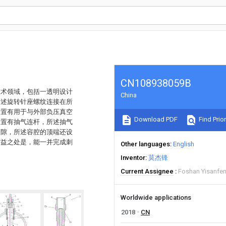
CN108938059B
技术领域，包括一透明设计
China
所述旋转针座螺纹连接在所
设置有用于与外部负压真空
Download PDF
Find Prior
设置有抽气连杆，所述抽气
缝隙，所述容腔的顶端还设
有益之处是，能一并完成刺
Other languages
English
Inventor
莫杰锋
Current Assignee
Foshan Yisanfen
Worldwide applications
2018
CN