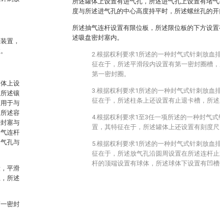
所述罐体上设置有进气孔，所述进气孔上设置有堵气
度与所述进气孔的中心高度持平时，所述螺丝孔的开
所述抽气连杆设置有限位板，所述限位板的下方设置
述吸盘密封塞内。
罐装置，
效。
2.根据权利要求1所述的一种封气式针刺放血
征在于，所述平滑段内设置有第一密封圈槽，
第一密封圈。
罐体上设
3.根据权利要求1所述的一种封气式针刺放血
在所述镶
征在于，所述柱条上还设置有止退卡槽，所述
有用于与
，所述容
4.根据权利要求1至3任一项所述的一种封气
密封塞与
置，其特征在于，所述罐体上还设置有刻度尺
抽气连杆
抽气孔与
5.根据权利要求1所述的一种封气式针刺放血
征在于，所述放气孔沿圆周设置在所述连杆止
杆的顶端设置有球体，所述球体下设置有凹槽
段，平滑
上，所述
第一密封