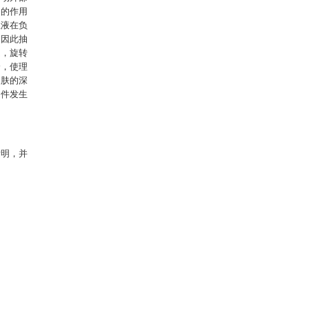
力的作用
血液在负
，因此抽
处，旋转
降，使理
皮肤的深
物件发生
发明，并