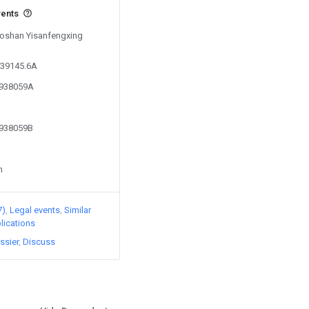
vents
 Foshan Yisanfengxing
939145.6A
8938059A
8938059B
n
7)
Legal events
Similar
lications
ssier
Discuss