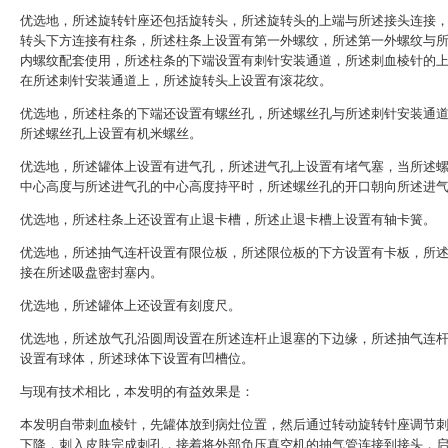
优选地，所述旋转针座还包括旋转头，所述旋转头的上端与所述接头连接
转头下方连接有柱条，所述柱条上设置有第一外螺纹，所述第一外螺纹与
内螺纹配套使用，所述柱条的下端设置有刺针安装通道，所述刺血棱针的
在所述刺针安装通道上，所述旋转头上设置有滚花纹。
优选地，所述柱条的下端还设置有螺丝孔，所述螺丝孔与所述刺针安装通
所述螺丝孔上设置有机米螺丝。
优选地，所述罐体上设置有进气孔，所述进气孔上设置有堵气塞，当所述
中心高度与所述进气孔的中心高度持平时，所述螺丝孔的开口朝向所述进
优选地，所述柱条上还设置有止退卡槽，所述止退卡槽上设置有轴卡簧。
优选地，所述抽气连杆设置有限位板，所述限位板的下方设置有卡板，所
接在所述吸盘密封塞内。
优选地，所述罐体上还设置有刻度尺。
优选地，所述放气孔沿圆周设置在所述连杆止退塞的下边缘，所述抽气连
设置有球体，所述球体下设置有凹槽位。
与现有技术相比，本发明的有益效果是：
本发明自带刺血棱针，先罐体放到病灶位置，然后通过转动旋转针座调节
下降，刺入皮肤完成刺孔，接着将外部负压真空机的抽气管连接到接头，