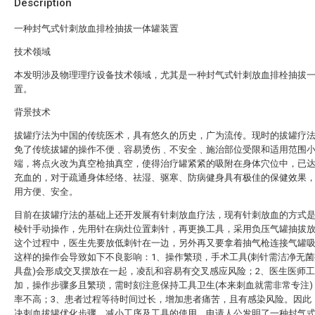
Description
一种封气式针刺放血排栓抽拔一体罐装置
技术领域
本发明涉及物理理疗设备技术领域，尤其是一种封气式针刺放血排栓抽拔
置。
背景技术
拔罐疗法为中国的传统医术，具有悠久的历史，广为流传。现时的拔罐疗
免了传统拔罐的操作不便﹑容易烫伤﹑不安全﹑施治部位受限和适用范围
端，将点火改为真空枪抽真空，使得治疗罐紧紧的吸附在身体穴位中，已
充血的，对于疏通身体经络、祛湿、驱寒、防病健身具有极佳的保健效果
用方便、安全。
目前在拔罐疗法的基础上还开发展有针刺放血疗法，现有针刺放血的方式
棱针手动操作，先用针在病灶位置刺针，再更换工具，采用负压气罐抽拔
这个过程中，医生先要放低刺针在一边，另外再又要拿着抽气枪连接气罐
这样的操作会导致如下不良影响：1、操作繁琐，手术工具(刺针需洁净无
具盘)会形成交叉摆放在一起，凌乱和容易有交叉感应风险；2、医生医师
加，操作步骤多且繁琐，需时刻注意保持工具卫生(本来刺血就需非常专注)
率不高；3、患者过程等待时间过长，增加患者痛苦，且有感染风险。因此
决刺血拔罐优化步骤，减小工序及工具的使用，申请人公发明了一种封气