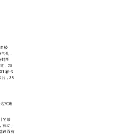
刺血棱
-放气孔，
一密封圈
道，25-
31-轴卡
台，38-
优选实施
计的罐
，有助于
端设置有