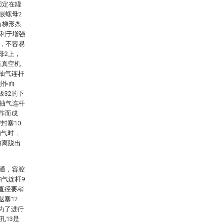
固定在罐
嵌螺母2
有梯形条
有利于增强
上，不容易
母2上，
压真空机
有抽气连杆
制作而
板32的下
，抽气连杆
作而成
封塞10
抽气时，
抽离脱出
流通，容腔
抽气连杆9
直径要稍
塞12
为了进行
孔13是