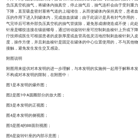
负压真空机抽气，将罐体内抽真空，停止抽气后，抽气连杆会由于受到重
下降，直至吸盘密封塞将气道的上端堵住，从而使罐体内保持真空，患者
压的作用下进入到罐体内，完成放血拔罐；由于此设计是具有封气作用的
气完毕后可将外部负压真空机的抽气管拔除，避免形成缠绕造成不便；此
针座是螺纹连接在镶嵌螺母，通过转动旋转针座可控制刺血棱针上升或下
疗技师或医生可根据患者的皮肤厚度或血管高低灵活地控制刺血棱针刺入
度，操作方便，并且刺血棱针是固定在罐体的中心位置使用的，不与其他
接触，避免发生发生交叉感染。
附图说明
附图用来提供对本发明的进一步理解，与本发明的实施例一起用于解释本
不构成对本发明的限制，在附图中：
图1是本发明的爆炸图；
图2是图1中A圆圈部分的放大图；
图3是本发明的正视图；
图4是本发明的侧视图；
图5是图4的BB面剖视图；
图6是旋转针座的内部示意图；