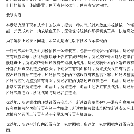
血排栓抽拔一体罐装置，使医者轻松操作，使患者快速治疗。
发明内容
本发明克服了现有技术中的缺点，提供一种封气式针刺放血排栓抽拔一体
能一并完成刺针、抽拔放血工作，无需像传统操作那样切换工具，快速高
为了解决上述技术问题，本发明是通过以下技术方案实现的：
一种封气式针刺放血排栓抽拔一体罐装置，包括一透明设计的罐体，所述
置有镶嵌螺母，所述镶嵌螺母上设置有旋转针座，所述旋转针座螺纹连接
嵌螺母上，所述旋转针座设置有气道和抽气孔，所述旋转针座的上端设置
外部负压真空机连接的接头，下端设置有刺血棱针，所述接头设置有容腔
腔内设置有抽气连杆，所述抽气连杆的下端设置有吸盘密封塞，所述吸盘
所述容腔的内壁预留有缝隙，所述容腔的顶端还设置有连杆止退塞，所述
滑动穿套在所述连杆止退塞上，所述连杆止退塞上还设置有放气孔；所述
所述气道连通，所述气道与所述容腔连通。
优选地，所述罐体的顶端设置有安装环，所述镶嵌螺母包括平滑段和摩擦
段和摩擦段的内壁设置有第一内螺纹，所述摩擦段紧密装配在所述安装环
摩擦段的圆周上设置有若干个呈纵向设置有梯形条。
优选地，所述平滑段内设置有第一密封圈槽，所述第一密封圈槽内设置有
圈。