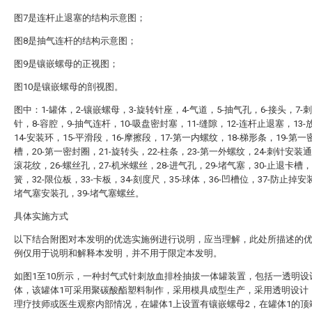
图7是连杆止退塞的结构示意图；
图8是抽气连杆的结构示意图；
图9是镶嵌螺母的正视图；
图10是镶嵌螺母的剖视图。
图中：1-罐体，2-镶嵌螺母，3-旋转针座，4-气道，5-抽气孔，6-接头，7-
针，8-容腔，9-抽气连杆，10-吸盘密封塞，11-缝隙，12-连杆止退塞，13
14-安装环，15-平滑段，16-摩擦段，17-第一内螺纹，18-梯形条，19-第
槽，20-第一密封圈，21-旋转头，22-柱条，23-第一外螺纹，24-刺针安装通
滚花纹，26-螺丝孔，27-机米螺丝，28-进气孔，29-堵气塞，30-止退卡槽，
簧，32-限位板，33-卡板，34-刻度尺，35-球体，36-凹槽位，37-防止掉安装
堵气塞安装孔，39-堵气塞螺丝。
具体实施方式
以下结合附图对本发明的优选实施例进行说明，应当理解，此处所描述的
例仅用于说明和解释本发明，并不用于限定本发明。
如图1至10所示，一种封气式针刺放血排栓抽拔一体罐装置，包括一透明设
体，该罐体1可采用聚碳酸酯塑料制作，采用模具成型生产，采用透明设计
理疗技师或医生观察内部情况，在罐体1上设置有镶嵌螺母2，在罐体1的顶