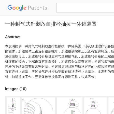
Patents
一种封气式针刺放血排栓抽拔一体罐装置
Abstract
本发明提供一种封气式针刺放血排栓抽拔一体罐装置，涉及物理理疗设备
的罐体，所述罐体上设置有镶嵌螺母，所述镶嵌螺母上设置有旋转针座，
述镶嵌螺母上，所述旋转针座设置有气道和抽气孔，所述旋转针座的上端
机连接的接头，下端设置有刺血棱针，所述接头设置有容腔，所述容腔内
连杆的下端设置有吸盘密封塞，所述吸盘密封塞与所述容腔的内壁预留有
置有连杆止退塞，所述抽气连杆滑动穿套在所述连杆止退塞上。本发明的
针、抽拔放血工作，无需像传统操作那样切换工具，快速高效。
Images (
10
)