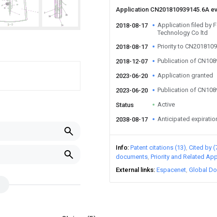
Application CN201810939145.6A e
Application filed by
2018-08-17
Technology Co ltd
Priority to CN201810
2018-08-17
Publication of CN10
2018-12-07
Application granted
2023-06-20
Publication of CN10
2023-06-20
Active
Status
Anticipated expiratio
2038-08-17
Info
Patent citations (13)
Cited by (
documents
Priority and Related App
External links
Espacenet
Global Do