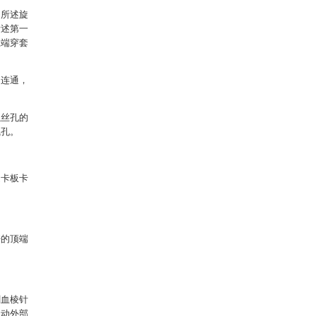
，所述旋
所述第一
上端穿套
道连通，
螺丝孔的
气孔。
述卡板卡
杆的顶端
刺血棱针
启动外部