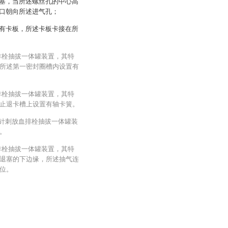
塞，当所述螺丝孔的中心高
口朝向所述进气孔；
有卡板，所述卡板卡接在所
排栓抽拔一体罐装置，其特
所述第一密封圈槽内设置有
排栓抽拔一体罐装置，其特
止退卡槽上设置有轴卡簧。
式针刺放血排栓抽拔一体罐装
。
排栓抽拔一体罐装置，其特
退塞的下边缘，所述抽气连
位。